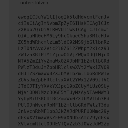
unterstützen:
ewogICJuYW1lIjogIk5ldHdvcmtFcnJv
ciIsCiAgImNvbmZpZyI6IHsKICAgICJt
ZXRob2QiOiAiR0VUIiwKICAgICJ1cmwi
OiAiaHR0cHM6Ly9hcGkueC5ha3MtcHJv
ZC5hdWRhcmlzLm5ldC92MS9jbGllbnRz
LzI0NzAvd2Vic2l0ZS12ZWhpY2xlcz93
ZWJzaXRlPTY1ZjgwOGVjZWQxODQ1Mjc0
NTA5ZmZiYyZmaWx0ZXJbMF1bZmllbGRd
PWlzT3duJmZpbHRlclswXVt2YWx1ZV09
dHJ1ZSZmaWx0ZXJbMV1bZmllbGRdPW1v
ZGVsJmZpbHRlclsxXVt2YWx1ZV09JTVC
JTdCJTIyYXVkYXJpc19pZCUyMiUzQSUy
MjViODNlMzc3OGE5YTUyMzAyNTAwMWY3
YyUyMiU3RCU1RCZmaWx0ZXJbMV1bb3Bd
PUlOJnNvcnRbMF1bZmllbGRdPWlzT3du
JnNvcnRbMF1bb3JkZXJdPURFU0Mmc29y
dFsxXVtmaWVsZF09aXNUb3Amc29ydFsx
XVtvcmRlcl09REVTQyZzb3J0WzJdW2Zp