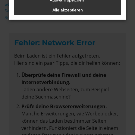
Auswahl speichern
Seat Ibiza Neuwagen Rotenburg
Alle akzeptieren
Seat Ibiza Gebrauchtwagen Rotenburg
Seat Ibiza Rotenburg
Fehler: Network Error
Beim Laden ist ein Fehler aufgetreten.
Hier sind ein paar Tipps, die dir helfen können:
Überprüfe deine Firewall und deine
Internetverbindung.
Laden andere Webseiten, zum Beispiel
deine Suchmaschine?
Prüfe deine Browsererweiterungen.
Manche Erweiterungen, wie Werbeblocker,
können das Laden bestimmter Seiten
verhindern. Funktioniert die Seite in einem