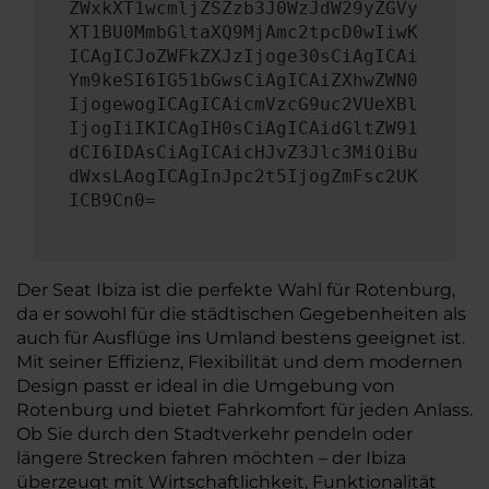
ZWxkXT1wcmljZSZzb3J0WzJdW29yZGVy
XT1BU0MmbGltaXQ9MjAmc2tpcD0wIiwK
ICAgICJoZWFkZXJzIjoge30sCiAgICAi
Ym9keSI6IG51bGwsCiAgICAiZXhwZWN0
IjogewogICAgICAicmVzcG9uc2VUeXBl
IjogIiIKICAgIH0sCiAgICAidGltZW91
dCI6IDAsCiAgICAicHJvZ3Jlc3MiOiBu
dWxsLAogICAgInJpc2t5IjogZmFsc2UK
ICB9Cn0=
Der Seat Ibiza ist die perfekte Wahl für Rotenburg,
da er sowohl für die städtischen Gegebenheiten als
auch für Ausflüge ins Umland bestens geeignet ist.
Mit seiner Effizienz, Flexibilität und dem modernen
Design passt er ideal in die Umgebung von
Rotenburg und bietet Fahrkomfort für jeden Anlass.
Ob Sie durch den Stadtverkehr pendeln oder
längere Strecken fahren möchten – der Ibiza
überzeugt mit Wirtschaftlichkeit, Funktionalität