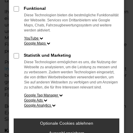
Land glänzt.
Funktional
Ihr Seat Autohaus in Rotenburg bietet Ihnen neben
Diese Technologien bieten die bestmögliche Funktionalität
einer breiten Auswahl an Seat Fahrzeugen auch
der Webseite. Services von Drittanbietern wie Google
umfassende Beratung und Service. Wir
Maps, Chats, Fahrzeugbewertungssystem und weitere
werden aktiviert.
unterstützen Sie bei der Auswahl des passenden
Modells und bieten maßgeschneiderte
YouTube
Google Maps
Finanzierungslösungen sowie Leasingoptionen, die
perfekt zu Ihrem Budget und Bedarf passen.
Statistik und Marketing
Profitieren Sie von zusätzlichen Services wie
Diese Technologien ermöglichen es uns, die Nutzung der
Webseite zu analysieren, um die Leistung zu messen und
Inzahlungnahme
,
Wartung und Reparaturen
direkt
zu verbessern. Zudem werden Technologien eingesetzt,
bei Ihrem Seat Autohaus in Rotenburg. Mit unserer
die von dritten Werbetreibenden verwendet werden, um
großen Auswahl an Fahrzeugen und der
Sie auf anderen Webseiten zu verfolgen und um Anzeigen
zu schalten, die für Ihre Interessen relevant sind.
professionellen Beratung finden Sie bei uns das
Fahrzeug, das Ihre Ansprüche erfüllt.
Google Tag Manager
Google Ads
Besuchen Sie uns und lassen Sie sich von unserem
Google Analytics
Expertenteam beraten – der Seat Ibiza wartet auf
Sie!
Optionale Cookies ablehnen
Kategorie