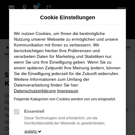
0
Zum
Hauptinhalt
Cookie Einstellungen
springen
Wir nutzen Cookies, um Ihnen die bestmögliche
Nutzung unserer Webseite zu ermöglichen und unsere
Kommunikation mit Ihnen zu verbessern. Wir
Startseite
Rotenburg
Seat
Seat Ibiza Fahrzeuge bei Schmidt + Koch
berücksichtigen hierbei Ihre Präferenzen und
für Rotenburg
verarbeiten Daten für Marketing und Statistiken nur,
wenn Sie uns Ihre Einwilligung geben. Wenn Sie zu
einem späteren Zeitpunkt Ihre Meinung ändern, können
Seat Ibiza Fahrzeuge bei Schmidt +
Sie die Einwilligung jederzeit für die Zukunft widerrufen.
Weitere Informationen zum Umfang der
Koch für Rotenburg
Datenverarbeitung finden Sie hier:
Datenschutzerklärung
Impressum
Der Seat Ibiza ist die perfekte Wahl für alle in
Folgende Kategorien von Cookies werden von uns eingesetzt:
Rotenburg, die ein zuverlässiges und modernes
Fahrzeug suchen. Ob für den täglichen Arbeitsweg,
Essentiell
Wochenendausflüge oder lange Reisen, der Seat
Diese Technologien sind erforderlich, um die
Ibiza bietet Komfort, Effizienz und modernes
Kernfunktionalität der Webseite zu gewährleisten.
Design, das sowohl in der Stadt als auch auf dem
audaris