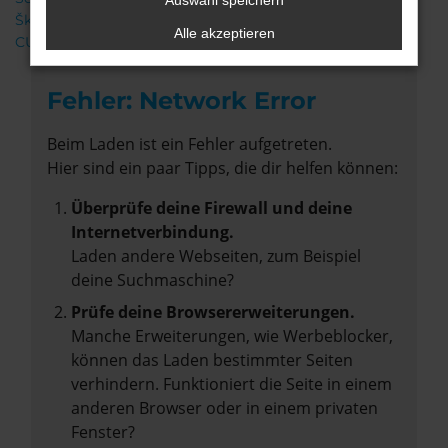
Auswahl speichern
Škoda
Alle akzeptieren
CUPRA
Fehler: Network Error
Beim Laden ist ein Fehler aufgetreten.
Hier sind ein paar Tipps, die dir helfen können:
Überprüfe deine Firewall und deine
Internetverbindung.
Laden andere Webseiten, zum Beispiel
deine Suchmaschine?
Prüfe deine Browsererweiterungen.
Manche Erweiterungen, wie Werbeblocker,
können das Laden bestimmter Seiten
verhindern. Funktioniert die Seite in einem
anderen Browser oder in einem privaten
Fenster?