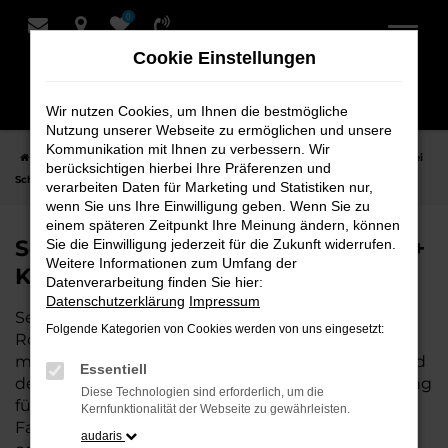
0
Zum
Hauptinhalt
Cookie Einstellungen
springen
Wir nutzen Cookies, um Ihnen die bestmögliche
Nutzung unserer Webseite zu ermöglichen und unsere
Kommunikation mit Ihnen zu verbessern. Wir
Startseite
Rotenburg
Seat
Seat Leon
Seat Leon Neuwagen bei
berücksichtigen hierbei Ihre Präferenzen und
Schmidt + Koch für Rotenburg
verarbeiten Daten für Marketing und Statistiken nur,
wenn Sie uns Ihre Einwilligung geben. Wenn Sie zu
einem späteren Zeitpunkt Ihre Meinung ändern, können
Seat Leon Neuwagen bei Schmidt +
Sie die Einwilligung jederzeit für die Zukunft widerrufen.
Weitere Informationen zum Umfang der
Koch für Rotenburg
Datenverarbeitung finden Sie hier:
Datenschutzerklärung
Impressum
Seat Leon ist die perfekte Wahl für alle, die für
Folgende Kategorien von Cookies werden von uns eingesetzt:
Rotenburg einen
Neuwagen
suchen. Mit seiner
modernen Technik, seinem effizienten Antrieb und
Essentiell
dem stilvollen Design ist der Leon die ideale Lösung
Diese Technologien sind erforderlich, um die
für jeden, der ein zuverlässiges und komfortables
Kernfunktionalität der Webseite zu gewährleisten.
Fahrzeug möchte. Egal, ob für den Stadtverkehr
audaris