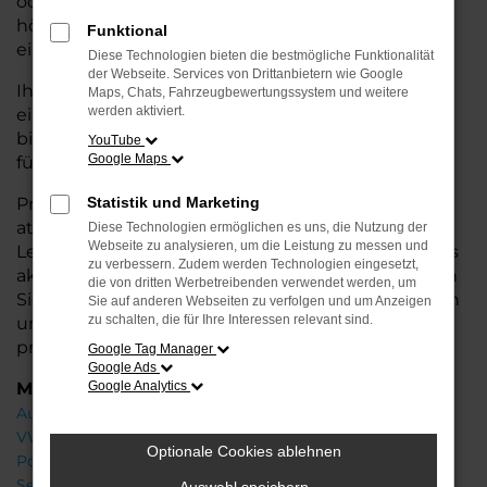
oder längere Fahrten – der Leon bietet Ihnen
höchsten Fahrkomfort, innovative Features und
Funktional
eine herausragende Wirtschaftlichkeit.
Diese Technologien bieten die bestmögliche Funktionalität
der Webseite. Services von Drittanbietern wie Google
Ihr Seat Autohaus in Rotenburg steht Ihnen mit
Maps, Chats, Fahrzeugbewertungssystem und weitere
werden aktiviert.
einer breiten Auswahl an Neuwagen zur Seite und
bietet Ihnen umfassende
Beratung
, damit Sie das
YouTube
Google Maps
für Sie passende Fahrzeug finden.
Profitieren Sie von zusätzlichen Services wie
Statistik und Marketing
attraktiven Finanzierungsmöglichkeiten,
Diese Technologien ermöglichen es uns, die Nutzung der
Webseite zu analysieren, um die Leistung zu messen und
Leasingangeboten und der Inzahlungnahme Ihres
zu verbessern. Zudem werden Technologien eingesetzt,
aktuellen Fahrzeugs. Besuchen Sie uns und lassen
die von dritten Werbetreibenden verwendet werden, um
Sie sich von unseren Experten beraten – wir freuen
Sie auf anderen Webseiten zu verfolgen und um Anzeigen
zu schalten, die für Ihre Interessen relevant sind.
uns, Ihnen den perfekten Neuwagen zu
präsentieren!
Google Tag Manager
Google Ads
Marken
Google Analytics
Audi
VW
Optionale Cookies ablehnen
Porsche
Seat