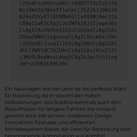
c29ydFsxXVtvcmRlcl09REVTQyZzb3J0
WzJdW2ZpZWxkXT1wcmljZSZzb3J0WzJd
W29yZGVyXT1BU0MmbGltaXQ9MjAmc2tp
cD0wIiwKICAgICJoZWFkZXJzIjoge30s
CiAgICAiYm9keSI6IG51bGwsCiAgICAi
ZXhwZWN0IjogewogICAgICAicmVzcG9u
c2VUeXBlIjogIiIKICAgIH0sCiAgICAi
dGltZW91dCI6IDAsCiAgICAicHJvZ3Jl
c3MiOiBudWxsLAogICAgInJpc2t5Ijog
ZmFsc2UKICB9Cn0=
Ein Neuwagen wie der Leon ist die perfekte Wahl
für Rotenburg, da er sowohl den hohen
Anforderungen des Stadtverkehrs als auch den
Bedürfnissen für längere Fahrten ins Umland
gerecht wird. Mit seinem modernen Design,
innovativen Features und effizienten
Antriebssystem bietet der Leon für Rotenburg eine
hervorragende Kombination aus Komfort,