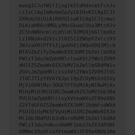
ewogICJuYW1lIjogIk5ldHdvcmtFcnJv
ciIsCiAgImNvbmZpZyI6IHsKICAgICJt
ZXRob2QiOiAiR0VUIiwKICAgICJ1cmwi
OiAiaHR0cHM6Ly9hcGkueC5ha3MtcHJv
ZC5hdWRhcmlzLm5ldC92MS9jbGllbnRz
LzI0NzAvd2Vic2l0ZS12ZWhpY2xlcz93
ZWJzaXRlPTY1ZjgwOGVjZWQxODQ1Mjc0
NTA5ZmZiYyZmaWx0ZXJbMF1bZmllbGRd
PWlzT3duJmZpbHRlclswXVt2YWx1ZV09
dHJ1ZSZmaWx0ZXJbMV1bZmllbGRdPW1v
ZGVsJmZpbHRlclsxXVt2YWx1ZV09JTVC
JTdCJTIyYXVkYXJpc19pZCUyMiUzQSUy
MjViODNlMzc3OGE5YTUyMzAyNTAwMjAx
MiUyMiU3RCU1RCZmaWx0ZXJbMV1bb3Bd
PUlOJmZpbHRlclsyXVtmaWVsZF09dXNh
Z2VTdGF0ZSZmaWx0ZXJbMl1bdmFsdWVd
PSU1QiUyMk5FVyUyMiU1RCZmaWx0ZXJb
Ml1bb3BdPUlOJnNvcnRbMF1bZmllbGRd
PWlzT3duJnNvcnRbMF1bb3JkZXJdPURF
U0Mmc29ydFsxXVtmaWVsZF09aXNUb3Am