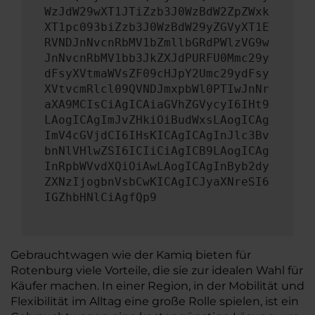
WzJdW29wXT1JTiZzb3J0WzBdW2ZpZWxk
XT1pc093biZzb3J0WzBdW29yZGVyXT1E
RVNDJnNvcnRbMV1bZmllbGRdPWlzVG9w
JnNvcnRbMV1bb3JkZXJdPURFU0Mmc29y
dFsyXVtmaWVsZF09cHJpY2Umc29ydFsy
XVtvcmRlcl09QVNDJmxpbWl0PTIwJnNr
aXA9MCIsCiAgICAiaGVhZGVycyI6IHt9
LAogICAgImJvZHkiOiBudWxsLAogICAg
ImV4cGVjdCI6IHsKICAgICAgInJlc3Bv
bnNlVHlwZSI6ICIiCiAgICB9LAogICAg
InRpbWVvdXQiOiAwLAogICAgInByb2dy
ZXNzIjogbnVsbCwKICAgICJyaXNreSI6
IGZhbHNlCiAgfQp9
Gebrauchtwagen wie der Kamiq bieten für
Rotenburg viele Vorteile, die sie zur idealen Wahl für
Käufer machen. In einer Region, in der Mobilität und
Flexibilität im Alltag eine große Rolle spielen, ist ein