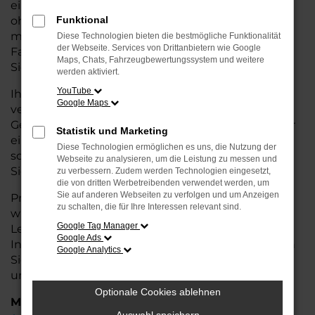
eine kostengünstige Alternative zum Neuwagen,
ohne auf Komfort und Qualität verzichten zu
Funktional
müssen. Ob im Stadtverkehr oder für längere
Diese Technologien bieten die bestmögliche Funktionalität
der Webseite. Services von Drittanbietern wie Google
Fahrten, der Kamiq überzeugt durch Fahrkomfort,
Maps, Chats, Fahrzeugbewertungssystem und weitere
Sicherheit und Wirtschaftlichkeit.
werden aktiviert.
YouTube
Ihr Škoda Autohaus in Rotenburg ist Ihr
Google Maps
vertrauenswürdiger Partner, wenn es um
Gebrauchtwagen geht. Wir bieten Ihnen nicht nur
Statistik und Marketing
eine große Auswahl an geprüften Fahrzeugen,
Diese Technologien ermöglichen es uns, die Nutzung der
sondern auch eine fachkundige Beratung, damit
Webseite zu analysieren, um die Leistung zu messen und
Sie das für Sie passende Modell finden.
zu verbessern. Zudem werden Technologien eingesetzt,
die von dritten Werbetreibenden verwendet werden, um
Sie auf anderen Webseiten zu verfolgen und um Anzeigen
Profitieren Sie von unseren zusätzlichen
Services
zu schalten, die für Ihre Interessen relevant sind.
wie attraktiven Finanzierungsmöglichkeiten,
Google Tag Manager
Leasingangeboten und der bequemen
Google Ads
Inzahlungnahme Ihres alten Fahrzeugs. Besuchen
Google Analytics
Sie uns und überzeugen Sie sich von der Qualität
und dem Service, den wir Ihnen bieten!
Optionale Cookies ablehnen
Marken