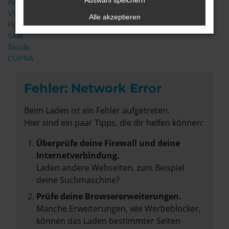
Auswahl speichern
Audi
VW
Alle akzeptieren
Porsche
Seat
Škoda
CUPRA
Fehler: Network Error
Beim Laden ist ein Fehler aufgetreten.
Hier sind ein paar Tipps, die dir helfen können:
Überprüfe deine Firewall und deine
Internetverbindung.
Laden andere Webseiten, zum Beispiel
deine Suchmaschine?
Prüfe deine Browsererweiterungen.
Manche Erweiterungen, wie Werbeblocker,
können das Laden bestimmter Seiten