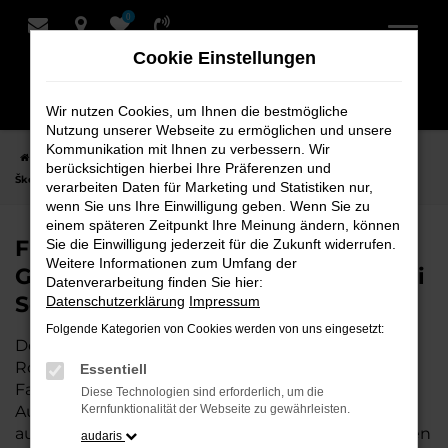
0
Zum
Hauptinhalt
Cookie Einstellungen
springen
Wir nutzen Cookies, um Ihnen die bestmögliche
Nutzung unserer Webseite zu ermöglichen und unsere
Kommunikation mit Ihnen zu verbessern. Wir
Startseite
Rotenburg
Škoda
Škoda Kamiq
Finden Sie Ihren
berücksichtigen hierbei Ihre Präferenzen und
Škoda Kamiq Gebrauchtwagen für Rotenburg bei Schmidt + Koch
verarbeiten Daten für Marketing und Statistiken nur,
wenn Sie uns Ihre Einwilligung geben. Wenn Sie zu
einem späteren Zeitpunkt Ihre Meinung ändern, können
Finden Sie Ihren Škoda Kamiq
Sie die Einwilligung jederzeit für die Zukunft widerrufen.
Weitere Informationen zum Umfang der
Gebrauchtwagen für Rotenburg bei
Datenverarbeitung finden Sie hier:
Schmidt + Koch
Datenschutzerklärung
Impressum
Folgende Kategorien von Cookies werden von uns eingesetzt:
Der Škoda Kamiq ist die perfekte Wahl für alle in
Rotenburg, die ein zuverlässiges und modernes
Essentiell
Fahrzeug suchen.
Mit seiner erstklassigen
Diese Technologien sind erforderlich, um die
Ausstattung, der niedrigen Laufleistung und der
Kernfunktionalität der Webseite zu gewährleisten.
ausgezeichneten Pflege ist dieser Gebrauchtwagen
audaris