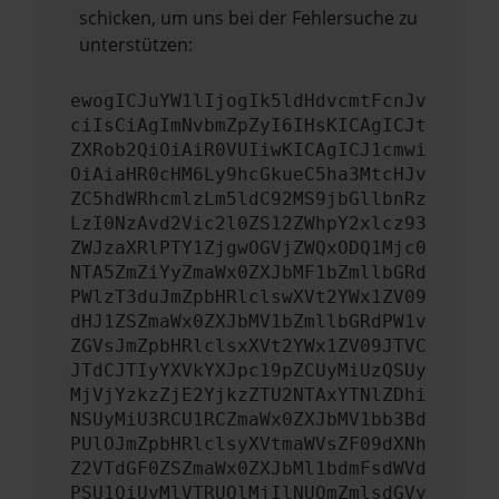
schicken, um uns bei der Fehlersuche zu
unterstützen:
ewogICJuYW1lIjogIk5ldHdvcmtFcnJv
ciIsCiAgImNvbmZpZyI6IHsKICAgICJt
ZXRob2QiOiAiR0VUIiwKICAgICJ1cmwi
OiAiaHR0cHM6Ly9hcGkueC5ha3MtcHJv
ZC5hdWRhcmlzLm5ldC92MS9jbGllbnRz
LzI0NzAvd2Vic2l0ZS12ZWhpY2xlcz93
ZWJzaXRlPTY1ZjgwOGVjZWQxODQ1Mjc0
NTA5ZmZiYyZmaWx0ZXJbMF1bZmllbGRd
PWlzT3duJmZpbHRlclswXVt2YWx1ZV09
dHJ1ZSZmaWx0ZXJbMV1bZmllbGRdPW1v
ZGVsJmZpbHRlclsxXVt2YWx1ZV09JTVC
JTdCJTIyYXVkYXJpc19pZCUyMiUzQSUy
MjVjYzkzZjE2YjkzZTU2NTAxYTNlZDhi
NSUyMiU3RCU1RCZmaWx0ZXJbMV1bb3Bd
PUlOJmZpbHRlclsyXVtmaWVsZF09dXNh
Z2VTdGF0ZSZmaWx0ZXJbMl1bdmFsdWVd
PSU1QiUyMlVTRUQlMjIlNUQmZmlsdGVy