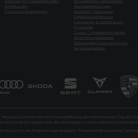
Aktionen für Gewerbekunden
Servicetermin vereinbaren
Großkunden
Werkstattleistungen
Fuhrparkmanagement
Mobilität / Mietwagen
Unfallinstandsetzung
Karosserie- & Lackzentrum
Ersatzteile
Classic Competence Center
Verischerungsdienste
Volkswagen Financial Service
Serviceangebote
Neupreis (Unverbindliche Preisempfehlung des Herstellers am Tag der Ers
nis errechnet sich gegenüber der ehemaligen unverbindlichen Preisempfehl
lt es sich um ein Finanzierungs-Angebot. Preise sind Bruttopreise. Irrtüm