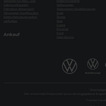
Aktionen für Neu- und
Elektromobilität
Gebrauchtwagen
Volkswagen
Fahrzeug-Showroom
Volkswagen Nutzfahrzeuge
Neuwagen-Konfigurator
Audi
Elektrofahrzeuge sofort
Škoda
verfügbar
Seat
Cupra
Porsche
Ford
Ankauf
Opel Service
Ehemaliger 
1
Der errechnete Preisvorteil sowie die angegebene Erspar
2
Hierbei hande
3