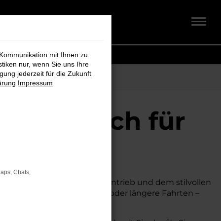
 Kommunikation mit Ihnen zu
stiken nur, wenn Sie uns Ihre
ung jederzeit für die Zukunft
ärung
Impressum
dt + Koch für
Maps, Chats,
chnik, seinem effizienten Antrieb und dem stilvollen
al, ob für den Stadtverkehr oder längere Fahrten –
t.