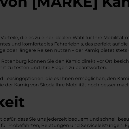
von
[
MARKE
]
Ka
orteile, die es zu einer idealen Wahl für Ihre Mobilit
zientes und komfortables Fahrerlebnis, das perfekt auf di
ge oder längere Reisen nutzen – der Kamiq bietet stet
Rotenburg können Sie den Kamiq direkt vor Ort besichti
ahrt zu testen und Ihre Fragen zu beantworten.
nd Leasingoptionen, die es Ihnen ermöglichen, den Kami
e der Kamiq von Škoda Ihre Mobilität noch besser mach
keit
t dafür, dass Sie uns jederzeit bequem und schnell bes
für Probefahrten, Beratungen und Serviceleistungen. E