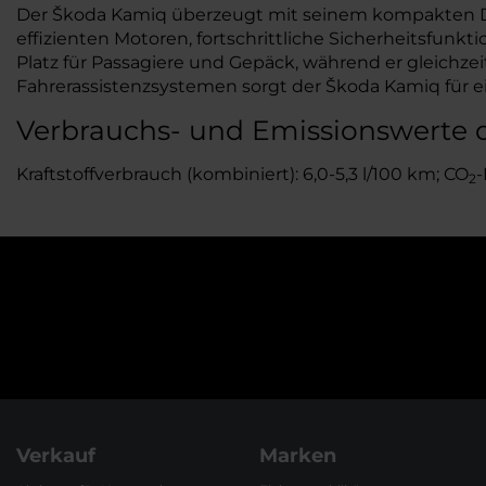
Der Škoda Kamiq überzeugt mit seinem kompakten Des
effizienten Motoren, fortschrittliche Sicherheitsfunk
Platz für Passagiere und Gepäck, während er gleichze
Fahrerassistenzsystemen sorgt der Škoda Kamiq für ei
Verbrauchs- und Emissionswerte 
Kraftstoffverbrauch (kombiniert): 6,0-5,3 l/100 km; CO
-
2
Verkauf
Marken