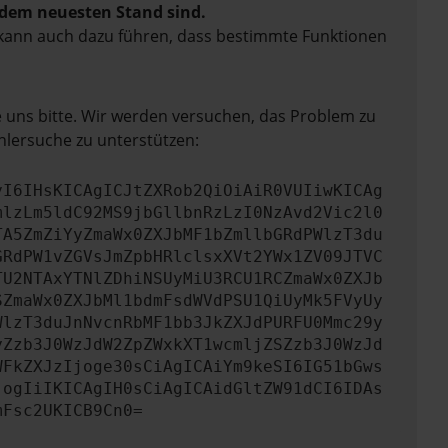
f dem neuesten Stand sind.
rn kann auch dazu führen, dass bestimmte Funktionen
e uns bitte. Wir werden versuchen, das Problem zu
hlersuche zu unterstützen:
yI6IHsKICAgICJtZXRob2QiOiAiR0VUIiwKICAg
mlzLm5ldC92MS9jbGllbnRzLzI0NzAvd2Vic2l0
TA5ZmZiYyZmaWx0ZXJbMF1bZmllbGRdPWlzT3du
GRdPW1vZGVsJmZpbHRlclsxXVt2YWx1ZV09JTVC
TU2NTAxYTNlZDhiNSUyMiU3RCU1RCZmaWx0ZXJb
SZmaWx0ZXJbMl1bdmFsdWVdPSU1QiUyMk5FVyUy
WlzT3duJnNvcnRbMF1bb3JkZXJdPURFU0Mmc29y
yZzb3J0WzJdW2ZpZWxkXT1wcmljZSZzb3J0WzJd
WFkZXJzIjoge30sCiAgICAiYm9keSI6IG51bGws
jogIiIKICAgIH0sCiAgICAidGltZW91dCI6IDAs
mFsc2UKICB9Cn0=