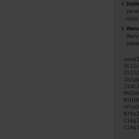
Stell
Veral
nicht
Wend
Wenn 
beheb
ewog
ICJ1
ZS12
JmZp
JTdC
MV1b
MiU1
dFsx
W29y
CiAg
CiAg