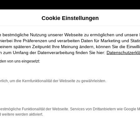
Cookie Einstellungen
ie bestmögliche Nutzung unserer Webseite zu ermöglichen und unsere
hierbei Ihre Präferenzen und verarbeiten Daten für Marketing und Stati
einem späteren Zeitpunkt Ihre Meinung ändern, können Sie die Einwillig
bei Schmidt + Koch für Rotenburg
en zum Umfang der Datenverarbeitung finden Sie hier:
Datenschutzerkl
en von uns eingesetzt:
uwagen bei Schmi
rlich, um die Kernfunktionalität der Webseite zu gewährleisten.
estmögliche Funktionalität der Webseite. Services von Drittanbietern wie Google 
eitere werden aktiviert.
otenburg einen
Neuwagen
suchen. Mit seiner modernen Te
 ein zuverlässiges und komfortables Fahrzeug möchte. Eg
tive Features und eine herausragende Wirtschaftlichkei