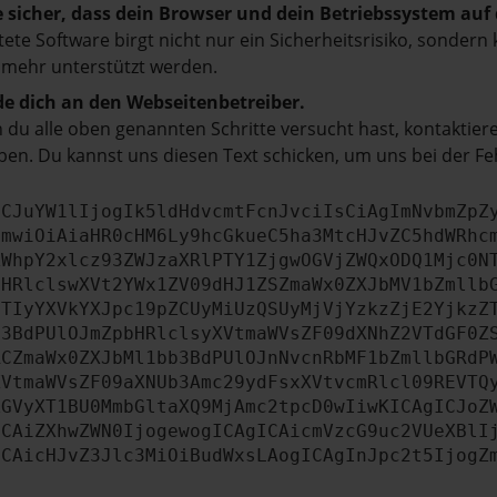
e sicher, dass dein Browser und dein Betriebssystem au
tete Software birgt nicht nur ein Sicherheitsrisiko, sonde
 mehr unterstützt werden.
e dich an den Webseitenbetreiber.
du alle oben genannten Schritte versucht hast, kontaktier
en. Du kannst uns diesen Text schicken, um uns bei der Fe
ICJuYW1lIjogIk5ldHdvcmtFcnJvciIsCiAgImNvbmZpZ
cmwiOiAiaHR0cHM6Ly9hcGkueC5ha3MtcHJvZC5hdWRhc
ZWhpY2xlcz93ZWJzaXRlPTY1ZjgwOGVjZWQxODQ1Mjc0N
bHRlclswXVt2YWx1ZV09dHJ1ZSZmaWx0ZXJbMV1bZmllb
JTIyYXVkYXJpc19pZCUyMiUzQSUyMjVjYzkzZjE2YjkzZ
b3BdPUlOJmZpbHRlclsyXVtmaWVsZF09dXNhZ2VTdGF0Z
RCZmaWx0ZXJbMl1bb3BdPUlOJnNvcnRbMF1bZmllbGRdP
XVtmaWVsZF09aXNUb3Amc29ydFsxXVtvcmRlcl09REVTQ
ZGVyXT1BU0MmbGltaXQ9MjAmc2tpcD0wIiwKICAgICJoZ
ICAiZXhwZWN0IjogewogICAgICAicmVzcG9uc2VUeXBlI
ICAicHJvZ3Jlc3MiOiBudWxsLAogICAgInJpc2t5IjogZ