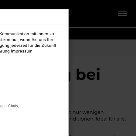
 Kommunikation mit Ihnen zu
stiken nur, wenn Sie uns Ihre
ung jederzeit für die Zukunft
ärung
Impressum
otenburg bei
Maps, Chats,
 attraktiven Preis suchen. Mit nur wenigen
r zu deutlich besseren Konditionen. Ideal für alle,