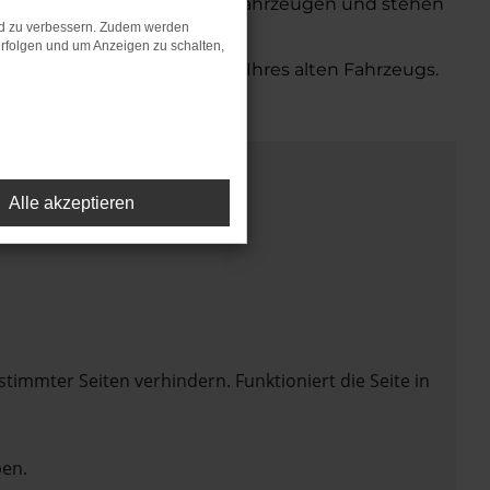
hnen eine große Auswahl an Fahrzeugen und stehen
nd zu verbessern. Zudem werden
rfolgen und um Anzeigen zu schalten,
bequemen Inzahlungnahme Ihres alten Fahrzeugs.
Alle akzeptieren
mmter Seiten verhindern. Funktioniert die Seite in
en.