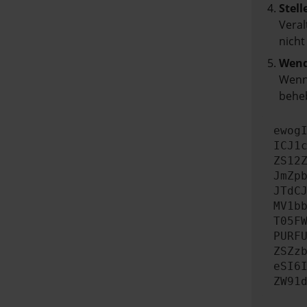
Stell
Veral
nicht
Wend
Wenn 
beheb
ewog
ICJ1
ZS12
JmZp
JTdC
MV1b
T05F
PURF
ZSZz
eSI6
ZW91