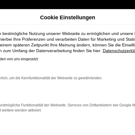
Cookie Einstellungen
ie bestmögliche Nutzung unserer Webseite zu ermöglichen und unsere
hierbei Ihre Präferenzen und verarbeiten Daten für Marketing und Stati
einem späteren Zeitpunkt Ihre Meinung ändern, können Sie die Einwillig
gen für Rotenburg bei Schmidt + Koch
en zum Umfang der Datenverarbeitung finden Sie hier:
Datenschutzerkl
en von uns eingesetzt:
hreswagen für R
rlich, um die Kernfunktionalität der Webseite zu gewährleisten.
estmögliche Funktionalität der Webseite. Services von Drittanbietern wie Google 
eitere werden aktiviert.
e, die für Rotenburg ein nahezu neues Fahrzeug zu einem
et dieser Jahreswagen die Vorteile eines Neuwagens, abe
en Preis möchten.