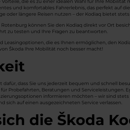
Vorteile, die es zu einer idealen Wahl für Ihre Mobilit
izientes und komfortables Fahrerlebnis, das perfekt auf d
ge oder längere Reisen nutzen – der Kodiaq bietet stet
Rotenburg können Sie den Kodiaq direkt vor Ort besicht
ahrt zu testen und Ihre Fragen zu beantworten.
nd Leasingoptionen, die es Ihnen ermöglichen, den Kodi
von Škoda Ihre Mobilität noch besser macht!
keit
t dafür, dass Sie uns jederzeit bequem und schnell bes
für Probefahrten, Beratungen und Serviceleistungen. E
ierungsoptionen informieren möchten – wir sind stets le
und sich auf einen ausgezeichneten Service verlassen.
sich die Škoda K