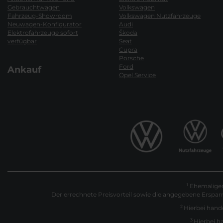
Gebrauchtwagen
Volkswagen
Fahrzeug-Showroom
Volkswagen Nutzfahrzeuge
Neuwagen-Konfigurator
Audi
Elektrofahrzeuge sofort
Škoda
verfügbar
Seat
Cupra
Porsche
Ford
Ankauf
Opel Service
Ehemaliger 
1
Der errechnete Preisvorteil sowie die angegebene Erspar
2
Hierbei hande
3
Hierbei h