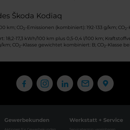
des Škoda Kodiaq
/100 km; CO
-Emissionen (kombiniert): 192-133 g/km; CO
-
2
2
18,2-17,3 kWh/100 km plus 0,5-0,4 l/100 km; Kraftstoffve
g/km; CO
-Klasse gewichtet kombiniert: B; CO
-Klasse be
2
2
Gewerbekunden
Werkstatt + Service
Aktionen für Gewerbekunden
Servicetermin vereinbaren