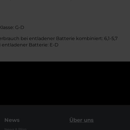
Klasse: G-D
rbrauch bei entladener Batterie kombiniert: 6,1-5,7
i entladener Batterie: E-D
News
Über uns
News & Blog