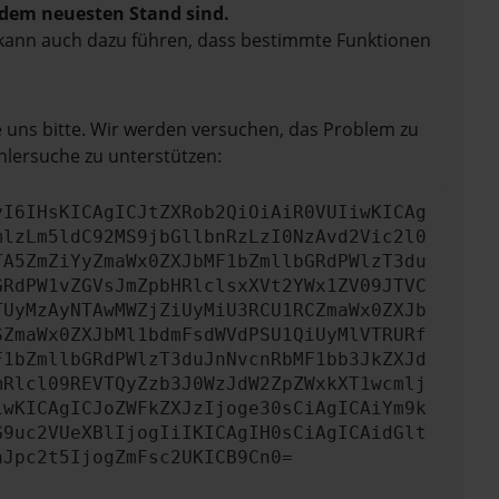
f dem neuesten Stand sind.
rn kann auch dazu führen, dass bestimmte Funktionen
e uns bitte. Wir werden versuchen, das Problem zu
hlersuche zu unterstützen:
yI6IHsKICAgICJtZXRob2QiOiAiR0VUIiwKICAg
mlzLm5ldC92MS9jbGllbnRzLzI0NzAvd2Vic2l0
TA5ZmZiYyZmaWx0ZXJbMF1bZmllbGRdPWlzT3du
GRdPW1vZGVsJmZpbHRlclsxXVt2YWx1ZV09JTVC
TUyMzAyNTAwMWZjZiUyMiU3RCU1RCZmaWx0ZXJb
SZmaWx0ZXJbMl1bdmFsdWVdPSU1QiUyMlVTRURf
F1bZmllbGRdPWlzT3duJnNvcnRbMF1bb3JkZXJd
mRlcl09REVTQyZzb3J0WzJdW2ZpZWxkXT1wcmlj
iwKICAgICJoZWFkZXJzIjoge30sCiAgICAiYm9k
G9uc2VUeXBlIjogIiIKICAgIH0sCiAgICAidGlt
nJpc2t5IjogZmFsc2UKICB9Cn0=