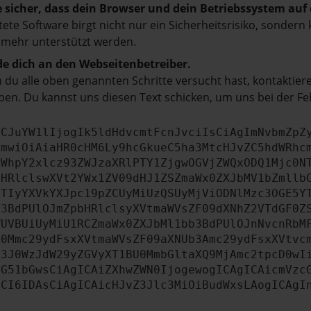
e sicher, dass dein Browser und dein Betriebssystem au
tete Software birgt nicht nur ein Sicherheitsrisiko, sonde
 mehr unterstützt werden.
e dich an den Webseitenbetreiber.
du alle oben genannten Schritte versucht hast, kontaktier
en. Du kannst uns diesen Text schicken, um uns bei der Fe
ICJuYW1lIjogIk5ldHdvcmtFcnJvciIsCiAgImNvbmZpZ
cmwiOiAiaHR0cHM6Ly9hcGkueC5ha3MtcHJvZC5hdWRhc
ZWhpY2xlcz93ZWJzaXRlPTY1ZjgwOGVjZWQxODQ1Mjc0N
bHRlclswXVt2YWx1ZV09dHJ1ZSZmaWx0ZXJbMV1bZmllb
JTIyYXVkYXJpc19pZCUyMiUzQSUyMjViODNlMzc3OGE5Y
b3BdPUlOJmZpbHRlclsyXVtmaWVsZF09dXNhZ2VTdGF0Z
WUVBUiUyMiU1RCZmaWx0ZXJbMl1bb3BdPUlOJnNvcnRbM
U0Mmc29ydFsxXVtmaWVsZF09aXNUb3Amc29ydFsxXVtvc
b3J0WzJdW29yZGVyXT1BU0MmbGltaXQ9MjAmc2tpcD0wI
IG51bGwsCiAgICAiZXhwZWN0IjogewogICAgICAicmVzc
dCI6IDAsCiAgICAicHJvZ3Jlc3MiOiBudWxsLAogICAgI