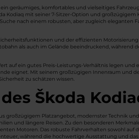
ie ein geräumiges, komfortables und vielseitiges Fahrzeug s
a Kodiaq mit seiner 7-Sitzer-Option und großzügigem Koff
 Suche nach einem robusten, aber zugleich eleganten Fa
icherheitsfunktionen und der effizienten Motorisierung 
 Autobahn als auch im Gelände beeindruckend, während 
ert auf ein gutes Preis-Leistungs-Verhältnis legen und e
lände eignet. Mit seinem großzügigen Innenraum und d
 Sicherheit zu schätzen wissen.
des Škoda Kodia
s großzügigem Platzangebot, modernster Technik und hoh
amilien und längere Reisen. Zu den besonderen Merkmale
izienten Motoren. Das robuste Fahrverhalten sowohl auf
benteuer, während die hochwertige Ausstattung und das