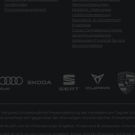
Großkunden
Werkstattleistungen
Fuhrparkmanagement
Mobilität / Mietwagen
Unfallinstandsetzung
Karosserie- & Lackzentrum
Ersatzteile
Classic Competence Center
Verischerungsdienste
Volkswagen Financial Service
Serviceangebote
Neupreis (Unverbindliche Preisempfehlung des Herstellers am Tag der Ers
nis errechnet sich gegenüber der ehemaligen unverbindlichen Preisempfehl
lt es sich um ein Finanzierungs-Angebot. Preise sind Bruttopreise. Irrtüm
andelt es sich um ein Leasing-Angebot. Preise sind Bruttopreise. Irrtümer 