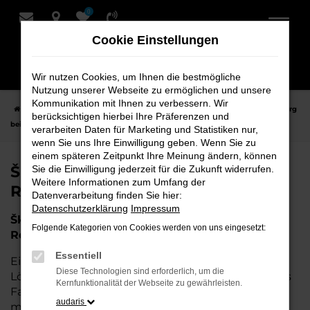
0
Zum
Hauptinhalt
Cookie Einstellungen
springen
Wir nutzen Cookies, um Ihnen die bestmögliche
Nutzung unserer Webseite zu ermöglichen und unsere
Kommunikation mit Ihnen zu verbessern. Wir
Startseite
Rotenburg
Škoda
Škoda Tageszulassung für Rotenburg
berücksichtigen hierbei Ihre Präferenzen und
bei Schmidt + Koch
verarbeiten Daten für Marketing und Statistiken nur,
wenn Sie uns Ihre Einwilligung geben. Wenn Sie zu
einem späteren Zeitpunkt Ihre Meinung ändern, können
Škoda Tageszulassung für
Sie die Einwilligung jederzeit für die Zukunft widerrufen.
Weitere Informationen zum Umfang der
Rotenburg bei Schmidt + Koch
Datenverarbeitung finden Sie hier:
Datenschutzerklärung
Impressum
Škoda Tageszulassung – Die perfekte Wahl für
Folgende Kategorien von Cookies werden von uns eingesetzt:
Rotenburg
Essentiell
Eine Škoda Tageszulassung stellt die perfekte
Diese Technologien sind erforderlich, um die
Lösung für all diejenigen dar, die ein nahezu neues
Kernfunktionalität der Webseite zu gewährleisten.
Fahrzeug zu attraktiven Konditionen erwerben
audaris
möchten. Wenn Sie für Rotenburg nach einem