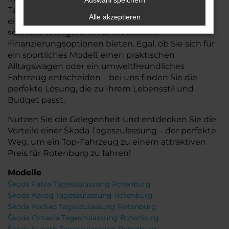
Auswahl speichern
Tageszulassungen, die Ihnen nicht nur den Vorteil
Alle akzeptieren
eines nahezu neuen Autos, sondern auch eine
schnelle Verfügbarkeit und flexiblere
Finanzierungsoptionen bieten. Egal, ob Sie sich für
ein sportliches Modell, einen praktischen
Alltagswagen oder ein umweltfreundliches
Fahrzeug entscheiden – bei uns finden Sie die
perfekte Lösung, die zu Ihrem Lebensstil und
Budget passt.
Nutzen Sie die Gelegenheit und entdecken Sie die
Vorteile einer Škoda Tageszulassung – der perfekte
Weg, um ein Top-Fahrzeug zu einem attraktiven
Preis für Rotenburg zu fahren!
Modelle
Škoda Fabia Tageszulassung Rotenburg
Škoda Karoq Tageszulassung Rotenburg
Škoda Kodiaq Tageszulassung Rotenburg
Škoda Octavia Tageszulassung Rotenburg