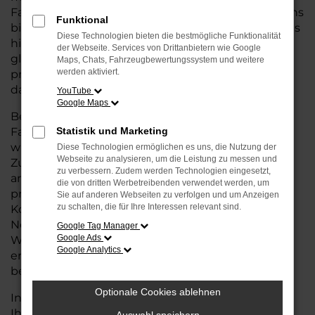
Fahrzeug suchen, das die Vorteile eines Neuwagens
Funktional
bietet – von modernster Technik und Sicherheit bis
Diese Technologien bieten die bestmögliche Funktionalität
hin zu einer erstklassigen Ausstattung – aber
der Webseite. Services von Drittanbietern wie Google
gleichzeitig von einem günstigeren Preis
Maps, Chats, Fahrzeugbewertungssystem und weitere
werden aktiviert.
profitieren wollen, ist eine Tageszulassung genau
das Richtige für Sie.
YouTube
Google Maps
Bei einer Tageszulassung handelt es sich um
Fahrzeuge, die nur wenige Tage zugelassen
Statistik und Marketing
wurden, aber dennoch in ausgezeichnetem
Diese Technologien ermöglichen es uns, die Nutzung der
Webseite zu analysieren, um die Leistung zu messen und
Zustand und mit voller Herstellergarantie
zu verbessern. Zudem werden Technologien eingesetzt,
angeboten werden. Sie erhalten also ein Auto, das
die von dritten Werbetreibenden verwendet werden, um
praktisch neu ist, jedoch zu deutlich günstigeren
Sie auf anderen Webseiten zu verfolgen und um Anzeigen
zu schalten, die für Ihre Interessen relevant sind.
Konditionen im Vergleich zum regulären
Neuwagenpreis. So können Sie Ihr
Google Tag Manager
Google Ads
Wunschfahrzeug zu einem attraktiven Preis
Google Analytics
erwerben und müssen dabei keine Kompromisse
bei der Qualität eingehen.
Optionale Cookies ablehnen
In unserem Autohaus für Rotenburg bieten wir
Ihnen eine große Auswahl an Škoda