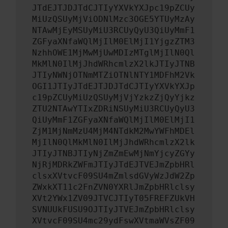
JTdEJTJDJTdCJTIyYXVkYXJpc19pZCUy
MiUzQSUyMjViODNlMzc3OGE5YTUyMzAy
NTAwMjEyMSUyMiU3RCUyQyU3QiUyMmF1
ZGFyaXNfaWQlMjIlM0ElMjI1YjgzZTM3
NzhhOWE1MjMwMjUwMDIzMTglMjIlN0Ql
MkMlN0IlMjJhdWRhcmlzX2lkJTIyJTNB
JTIyNWNjOTNmMTZiOTNlNTY1MDFhM2Vk
OGI1JTIyJTdEJTJDJTdCJTIyYXVkYXJp
c19pZCUyMiUzQSUyMjVjYzkzZjQyYjkz
ZTU2NTAwYTIxZDRiNSUyMiU3RCUyQyU3
QiUyMmF1ZGFyaXNfaWQlMjIlM0ElMjI1
ZjM1MjNmMzU4MjM4NTdkM2MwYWFhMDEl
MjIlN0QlMkMlN0IlMjJhdWRhcmlzX2lk
JTIyJTNBJTIyNjZmZmEwMjNmYjcyZGYy
NjRjMDRkZWFmJTIyJTdEJTVEJmZpbHRl
clsxXVtvcF09SU4mZmlsdGVyWzJdW2Zp
ZWxkXT11c2FnZVN0YXRlJmZpbHRlclsy
XVt2YWx1ZV09JTVCJTIyT05FREFZUkVH
SVNUUkFUSU9OJTIyJTVEJmZpbHRlclsy
XVtvcF09SU4mc29ydFswXVtmaWVsZF09