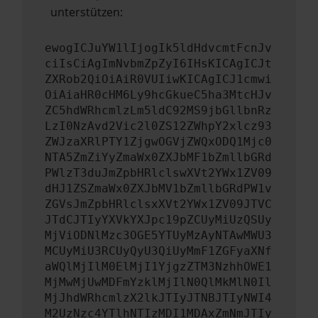
unterstützen:
ewogICJuYW1lIjogIk5ldHdvcmtFcnJv
ciIsCiAgImNvbmZpZyI6IHsKICAgICJt
ZXRob2QiOiAiR0VUIiwKICAgICJ1cmwi
OiAiaHR0cHM6Ly9hcGkueC5ha3MtcHJv
ZC5hdWRhcmlzLm5ldC92MS9jbGllbnRz
LzI0NzAvd2Vic2l0ZS12ZWhpY2xlcz93
ZWJzaXRlPTY1ZjgwOGVjZWQxODQ1Mjc0
NTA5ZmZiYyZmaWx0ZXJbMF1bZmllbGRd
PWlzT3duJmZpbHRlclswXVt2YWx1ZV09
dHJ1ZSZmaWx0ZXJbMV1bZmllbGRdPW1v
ZGVsJmZpbHRlclsxXVt2YWx1ZV09JTVC
JTdCJTIyYXVkYXJpc19pZCUyMiUzQSUy
MjViODNlMzc3OGE5YTUyMzAyNTAwMWU3
MCUyMiU3RCUyQyU3QiUyMmF1ZGFyaXNf
aWQlMjIlM0ElMjI1YjgzZTM3NzhhOWE1
MjMwMjUwMDFmYzklMjIlN0QlMkMlN0Il
MjJhdWRhcmlzX2lkJTIyJTNBJTIyNWI4
M2UzNzc4YTlhNTIzMDI1MDAxZmNmJTIy