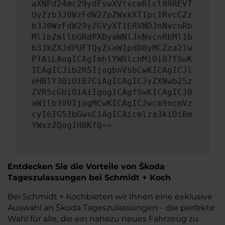
aXNPd24mc29ydFswXVtvcmRlcl09REVT
QyZzb3J0WzFdW2ZpZWxkXT1pc1RvcCZz
b3J0WzFdW29yZGVyXT1ERVNDJnNvcnRb
Ml1bZmllbGRdPXByaWNlJnNvcnRbMl1b
b3JkZXJdPUFTQyZsaW1pdD0yMCZza2lw
PTAiLAogICAgImhlYWRlcnMiOiB7fSwK
ICAgICJib2R5IjogbnVsbCwKICAgICJl
eHBlY3QiOiB7CiAgICAgICJyZXNwb25z
ZVR5cGUiOiAiIgogICAgfSwKICAgICJ0
aW1lb3V0IjogMCwKICAgICJwcm9ncmVz
cyI6IG51bGwsCiAgICAicmlza3kiOiBm
YWxzZQogIH0KfQ==
Entdecken Sie die Vorteile von Škoda
Tageszulassungen bei Schmidt + Koch
Bei Schmidt + Kochbieten wir Ihnen eine exklusive
Auswahl an Škoda Tageszulassungen – die perfekte
Wahl für alle, die ein nahezu neues Fahrzeug zu