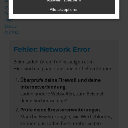
Auswahl speichern
Audi
VW
Alle akzeptieren
Porsche
Seat
Škoda
CUPRA
Fehler: Network Error
Beim Laden ist ein Fehler aufgetreten.
Hier sind ein paar Tipps, die dir helfen können:
Überprüfe deine Firewall und deine
Internetverbindung.
Laden andere Webseiten, zum Beispiel
deine Suchmaschine?
Prüfe deine Browsererweiterungen.
Manche Erweiterungen, wie Werbeblocker,
können das Laden bestimmter Seiten