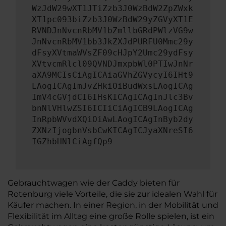
WzJdW29wXT1JTiZzb3J0WzBdW2ZpZWxk
XT1pc093biZzb3J0WzBdW29yZGVyXT1E
RVNDJnNvcnRbMV1bZmllbGRdPWlzVG9w
JnNvcnRbMV1bb3JkZXJdPURFU0Mmc29y
dFsyXVtmaWVsZF09cHJpY2Umc29ydFsy
XVtvcmRlcl09QVNDJmxpbWl0PTIwJnNr
aXA9MCIsCiAgICAiaGVhZGVycyI6IHt9
LAogICAgImJvZHkiOiBudWxsLAogICAg
ImV4cGVjdCI6IHsKICAgICAgInJlc3Bv
bnNlVHlwZSI6ICIiCiAgICB9LAogICAg
InRpbWVvdXQiOiAwLAogICAgInByb2dy
ZXNzIjogbnVsbCwKICAgICJyaXNreSI6
IGZhbHNlCiAgfQp9
Gebrauchtwagen wie der Caddy bieten für
Rotenburg viele Vorteile, die sie zur idealen Wahl für
Käufer machen. In einer Region, in der Mobilität und
Flexibilität im Alltag eine große Rolle spielen, ist ein