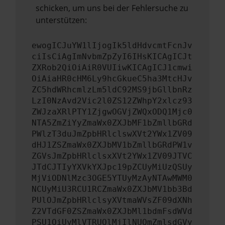
schicken, um uns bei der Fehlersuche zu
unterstützen:
ewogICJuYW1lIjogIk5ldHdvcmtFcnJv
ciIsCiAgImNvbmZpZyI6IHsKICAgICJt
ZXRob2QiOiAiR0VUIiwKICAgICJ1cmwi
OiAiaHR0cHM6Ly9hcGkueC5ha3MtcHJv
ZC5hdWRhcmlzLm5ldC92MS9jbGllbnRz
LzI0NzAvd2Vic2l0ZS12ZWhpY2xlcz93
ZWJzaXRlPTY1ZjgwOGVjZWQxODQ1Mjc0
NTA5ZmZiYyZmaWx0ZXJbMF1bZmllbGRd
PWlzT3duJmZpbHRlclswXVt2YWx1ZV09
dHJ1ZSZmaWx0ZXJbMV1bZmllbGRdPW1v
ZGVsJmZpbHRlclsxXVt2YWx1ZV09JTVC
JTdCJTIyYXVkYXJpc19pZCUyMiUzQSUy
MjViODNlMzc3OGE5YTUyMzAyNTAwMWM0
NCUyMiU3RCU1RCZmaWx0ZXJbMV1bb3Bd
PUlOJmZpbHRlclsyXVtmaWVsZF09dXNh
Z2VTdGF0ZSZmaWx0ZXJbMl1bdmFsdWVd
PSU1QiUyMlVTRUQlMjIlNUQmZmlsdGVy