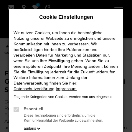
0
Zum
Hauptinhalt
Cookie Einstellungen
springen
Wir nutzen Cookies, um Ihnen die bestmögliche
Nutzung unserer Webseite zu ermöglichen und unsere
Kommunikation mit Ihnen zu verbessern. Wir
Startseite
Rotenburg
VW
VW Caddy
Finden Sie Ihren VW
berücksichtigen hierbei Ihre Präferenzen und
Caddy Gebrauchtwagen für Rotenburg bei Schmidt + Koch
verarbeiten Daten für Marketing und Statistiken nur,
wenn Sie uns Ihre Einwilligung geben. Wenn Sie zu
einem späteren Zeitpunkt Ihre Meinung ändern, können
Finden Sie Ihren VW Caddy
Sie die Einwilligung jederzeit für die Zukunft widerrufen.
Weitere Informationen zum Umfang der
Gebrauchtwagen für Rotenburg bei
Datenverarbeitung finden Sie hier:
Schmidt + Koch
Datenschutzerklärung
Impressum
Folgende Kategorien von Cookies werden von uns eingesetzt:
Der VW Caddy ist die perfekte Wahl für alle in
Rotenburg, die ein zuverlässiges und modernes
Essentiell
Fahrzeug suchen.
Mit seiner erstklassigen
Diese Technologien sind erforderlich, um die
Ausstattung, der niedrigen Laufleistung und der
Kernfunktionalität der Webseite zu gewährleisten.
ausgezeichneten Pflege ist dieser Gebrauchtwagen
audaris