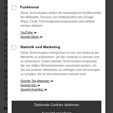
eine kostengünstige Alternative zum Neuwagen,
ohne auf Komfort und Qualität verzichten zu
Funktional
müssen. Ob im Stadtverkehr oder für längere
Diese Technologien bieten die bestmögliche Funktionalität
der Webseite. Services von Drittanbietern wie Google
Fahrten, der Caddy überzeugt durch Fahrkomfort,
Maps, Chats, Fahrzeugbewertungssystem und weitere
Sicherheit und Wirtschaftlichkeit.
werden aktiviert.
YouTube
Ihr VW Autohaus in Rotenburg ist Ihr
Google Maps
vertrauenswürdiger Partner, wenn es um
Gebrauchtwagen geht. Wir bieten Ihnen nicht nur
Statistik und Marketing
eine große Auswahl an geprüften Fahrzeugen,
Diese Technologien ermöglichen es uns, die Nutzung der
sondern auch eine fachkundige Beratung, damit
Webseite zu analysieren, um die Leistung zu messen und
Sie das für Sie passende Modell finden.
zu verbessern. Zudem werden Technologien eingesetzt,
die von dritten Werbetreibenden verwendet werden, um
Sie auf anderen Webseiten zu verfolgen und um Anzeigen
Profitieren Sie von unseren zusätzlichen
Services
zu schalten, die für Ihre Interessen relevant sind.
wie attraktiven Finanzierungsmöglichkeiten,
Google Tag Manager
Leasingangeboten und der bequemen
Google Ads
Inzahlungnahme Ihres alten Fahrzeugs. Besuchen
Google Analytics
Sie uns und überzeugen Sie sich von der Qualität
und dem Service, den wir Ihnen bieten!
Optionale Cookies ablehnen
Marken