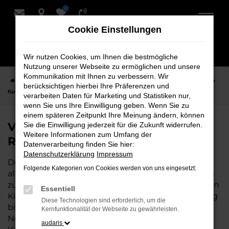
0
Zum
Hauptinhalt
Cookie Einstellungen
springen
Wir nutzen Cookies, um Ihnen die bestmögliche
Nutzung unserer Webseite zu ermöglichen und unsere
Kommunikation mit Ihnen zu verbessern. Wir
Startseite
Rotenburg
VW
VW Caddy
VW Caddy Jahreswagen
berücksichtigen hierbei Ihre Präferenzen und
für Rotenburg bei Schmidt + Koch
verarbeiten Daten für Marketing und Statistiken nur,
wenn Sie uns Ihre Einwilligung geben. Wenn Sie zu
einem späteren Zeitpunkt Ihre Meinung ändern, können
VW Caddy Jahreswagen für
Sie die Einwilligung jederzeit für die Zukunft widerrufen.
Weitere Informationen zum Umfang der
Rotenburg bei Schmidt + Koch
Datenverarbeitung finden Sie hier:
Datenschutzerklärung
Impressum
Der Caddy Jahreswagen ist die perfekte Wahl für
Folgende Kategorien von Cookies werden von uns eingesetzt:
alle, die für Rotenburg ein nahezu neues Fahrzeug
zu einem attraktiven Preis suchen. Mit nur wenigen
Essentiell
Kilometern und einer hervorragenden Ausstattung
Diese Technologien sind erforderlich, um die
bietet dieser Jahreswagen die Vorteile eines
Kernfunktionalität der Webseite zu gewährleisten.
Neuwagens, aber zu deutlich besseren
audaris