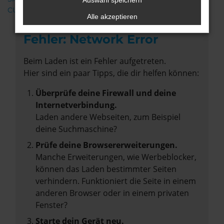
Auswahl speichern
CUPRA
Alle akzeptieren
Fehler: Network Error
Beim Laden ist ein Fehler aufgetreten.
Hier sind ein paar Tipps, die dir helfen können:
Überprüfe deine Firewall und deine
Internetverbindung.
Laden andere Webseiten, zum Beispiel
deine Suchmaschine?
Prüfe deine Browsererweiterungen.
Manche Erweiterungen, wie Werbeblocker,
können das Laden bestimmter Seiten
verhindern. Funktioniert die Seite in einem
anderen Browser oder in einem privaten
Fenster?
Starte dein Gerät neu.