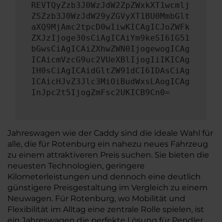
REVTQyZzb3J0WzJdW2ZpZWxkXT1wcmlj
ZSZzb3J0WzJdW29yZGVyXT1BU0MmbGlt
aXQ9MjAmc2tpcD0wIiwKICAgICJoZWFk
ZXJzIjoge30sCiAgICAiYm9keSI6IG51
bGwsCiAgICAiZXhwZWN0IjogewogICAg
ICAicmVzcG9uc2VUeXBlIjogIiIKICAg
IH0sCiAgICAidGltZW91dCI6IDAsCiAg
ICAicHJvZ3Jlc3MiOiBudWxsLAogICAg
InJpc2t5IjogZmFsc2UKICB9Cn0=
Jahreswagen wie der Caddy sind die ideale Wahl für
alle, die für Rotenburg ein nahezu neues Fahrzeug
zu einem attraktiveren Preis suchen. Sie bieten die
neuesten Technologien, geringere
Kilometerleistungen und dennoch eine deutlich
günstigere Preisgestaltung im Vergleich zu einem
Neuwagen. Für Rotenburg, wo Mobilität und
Flexibilität im Alltag eine zentrale Rolle spielen, ist
ein Jahreswagen die perfekte Lösung für Pendler,