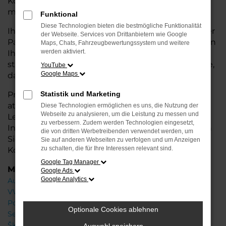
Konditionen. Ideal für alle, die hohe Qualität und
modernes Design zu einem fairen Preis möchten.
Funktional
Diese Technologien bieten die bestmögliche Funktionalität
Ihr VW Autohaus in Rotenburg ist Ihr kompetenter
der Webseite. Services von Drittanbietern wie Google
Partner, wenn es um Jahreswagen geht. Wir bieten
Maps, Chats, Fahrzeugbewertungssystem und weitere
werden aktiviert.
Ihnen eine große Auswahl an Fahrzeugen und
stehen Ihnen mit fachkundiger Beratung zur Seite,
YouTube
Google Maps
damit Sie das passende Modell finden.
Profitieren Sie von zusätzlichen
Statistik und Marketing
Services
wie
attraktiven Finanzierungsoptionen,
Diese Technologien ermöglichen es uns, die Nutzung der
Webseite zu analysieren, um die Leistung zu messen und
Leasingangeboten und der bequemen
zu verbessern. Zudem werden Technologien eingesetzt,
Inzahlungnahme Ihres alten Fahrzeugs. Besuchen
die von dritten Werbetreibenden verwendet werden, um
Sie uns und finden Sie Ihr Traumauto zu besten
Sie auf anderen Webseiten zu verfolgen und um Anzeigen
zu schalten, die für Ihre Interessen relevant sind.
Konditionen!
Google Tag Manager
Marken
Google Ads
Google Analytics
Audi
VW
Porsche
Optionale Cookies ablehnen
Seat
Škoda