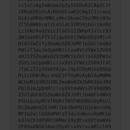
ciIsCiAgImNvbmZpZyI6IHsKICAgICJt
ZXRob2QiOiAiR0VUIiwKICAgICJ1cmwi
OiAiaHR0cHM6Ly9hcGkueC5ha3MtcHJv
ZC5hdWRhcmlzLm5ldC92MS9jbGllbnRz
LzI0NzAvd2Vic2l0ZS12ZWhpY2xlcz93
ZWJzaXRlPTY1ZjgwOGVjZWQxODQ1Mjc0
NTA5ZmZiYyZmaWx0ZXJbMF1bZmllbGRd
PWlzT3duJmZpbHRlclswXVt2YWx1ZV09
dHJ1ZSZmaWx0ZXJbMV1bZmllbGRdPW1v
ZGVsJmZpbHRlclsxXVt2YWx1ZV09JTVC
JTdCJTIyYXVkYXJpc19pZCUyMiUzQSUy
MjViODNlMzc3OGE5YTUyMzAyNTAwMWM0
NCUyMiU3RCU1RCZmaWx0ZXJbMV1bb3Bd
PUlOJmZpbHRlclsyXVtmaWVsZF09dXNh
Z2VTdGF0ZSZmaWx0ZXJbMl1bdmFsdWVd
PSU1QiUyMlVTRURfT05FWUVBUiUyMiU1
RCZmaWx0ZXJbMl1bb3BdPUlOJnNvcnRb
MF1bZmllbGRdPWlzT3duJnNvcnRbMF1b
b3JkZXJdPURFU0Mmc29ydFsxXVtmaWVs
ZF09aXNUb3Amc29ydFsxXVtvcmRlcl09