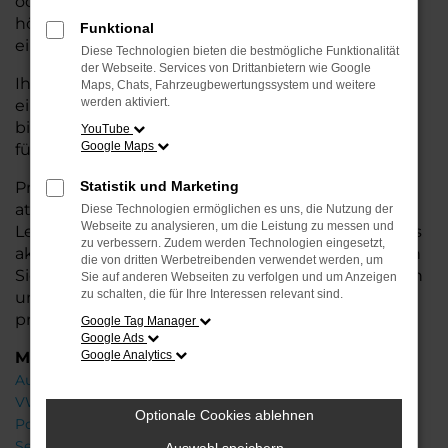
oder längere Fahrten – der Golf bietet Ihnen
höchsten Fahrkomfort, innovative Features und
Funktional
eine herausragende Wirtschaftlichkeit.
Diese Technologien bieten die bestmögliche Funktionalität
der Webseite. Services von Drittanbietern wie Google
Ihr VW Autohaus in Rotenburg steht Ihnen mit
Maps, Chats, Fahrzeugbewertungssystem und weitere
werden aktiviert.
einer breiten Auswahl an Neuwagen zur Seite und
bietet Ihnen umfassende
Beratung
, damit Sie das
YouTube
Google Maps
für Sie passende Fahrzeug finden.
Profitieren Sie von zusätzlichen Services wie
Statistik und Marketing
attraktiven Finanzierungsmöglichkeiten,
Diese Technologien ermöglichen es uns, die Nutzung der
Webseite zu analysieren, um die Leistung zu messen und
Leasingangeboten und der Inzahlungnahme Ihres
zu verbessern. Zudem werden Technologien eingesetzt,
aktuellen Fahrzeugs. Besuchen Sie uns und lassen
die von dritten Werbetreibenden verwendet werden, um
Sie sich von unseren Experten beraten – wir freuen
Sie auf anderen Webseiten zu verfolgen und um Anzeigen
zu schalten, die für Ihre Interessen relevant sind.
uns, Ihnen den perfekten Neuwagen zu
präsentieren!
Google Tag Manager
Google Ads
Marken
Google Analytics
Audi
VW
Optionale Cookies ablehnen
Porsche
Seat