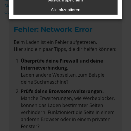
Auswahl speichern
Škoda
Alle akzeptieren
CUPRA
Fehler: Network Error
Beim Laden ist ein Fehler aufgetreten.
Hier sind ein paar Tipps, die dir helfen können:
Überprüfe deine Firewall und deine
Internetverbindung.
Laden andere Webseiten, zum Beispiel
deine Suchmaschine?
Prüfe deine Browsererweiterungen.
Manche Erweiterungen, wie Werbeblocker,
können das Laden bestimmter Seiten
verhindern. Funktioniert die Seite in einem
anderen Browser oder in einem privaten
Fenster?