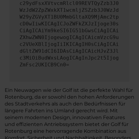
c29ydFsxXVtvcmRlcl09REVTQyZzb3J0
WzJdW2ZpZWxkXT1wcmljZSZzb3J0WzJd
W29yZGVyXT1BU0MmbGltaXQ9MjAmc2tp
cD0wIiwKICAgICJoZWFkZXJzIjoge30s
CiAgICAiYm9keSI6IG51bGwsCiAgICAi
ZXhwZWN0IjogewogICAgICAicmVzcG9u
c2VUeXBlIjogIiIKICAgIH0sCiAgICAi
dGltZW91dCI6IDAsCiAgICAicHJvZ3Jl
c3MiOiBudWxsLAogICAgInJpc2t5Ijog
ZmFsc2UKICB9Cn0=
Ein Neuwagen wie der Golf ist die perfekte Wahl für
Rotenburg, da er sowohl den hohen Anforderungen
des Stadtverkehrs als auch den Bedürfnissen für
längere Fahrten ins Umland gerecht wird. Mit
seinem modernen Design, innovativen Features
und effizienten Antriebssystem bietet der Golf für
Rotenburg eine hervorragende Kombination aus
Komfort, Sicherheit und Nachhaltigkeit. Besonders