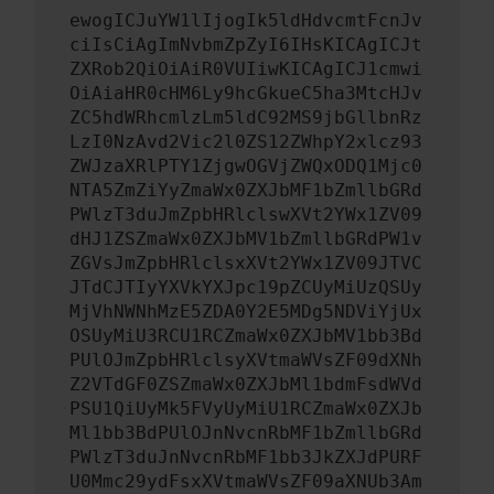
ewogICJuYW1lIjogIk5ldHdvcmtFcnJv
ciIsCiAgImNvbmZpZyI6IHsKICAgICJt
ZXRob2QiOiAiR0VUIiwKICAgICJ1cmwi
OiAiaHR0cHM6Ly9hcGkueC5ha3MtcHJv
ZC5hdWRhcmlzLm5ldC92MS9jbGllbnRz
LzI0NzAvd2Vic2l0ZS12ZWhpY2xlcz93
ZWJzaXRlPTY1ZjgwOGVjZWQxODQ1Mjc0
NTA5ZmZiYyZmaWx0ZXJbMF1bZmllbGRd
PWlzT3duJmZpbHRlclswXVt2YWx1ZV09
dHJ1ZSZmaWx0ZXJbMV1bZmllbGRdPW1v
ZGVsJmZpbHRlclsxXVt2YWx1ZV09JTVC
JTdCJTIyYXVkYXJpc19pZCUyMiUzQSUy
MjVhNWNhMzE5ZDA0Y2E5MDg5NDViYjUx
OSUyMiU3RCU1RCZmaWx0ZXJbMV1bb3Bd
PUlOJmZpbHRlclsyXVtmaWVsZF09dXNh
Z2VTdGF0ZSZmaWx0ZXJbMl1bdmFsdWVd
PSU1QiUyMk5FVyUyMiU1RCZmaWx0ZXJb
Ml1bb3BdPUlOJnNvcnRbMF1bZmllbGRd
PWlzT3duJnNvcnRbMF1bb3JkZXJdPURF
U0Mmc29ydFsxXVtmaWVsZF09aXNUb3Am