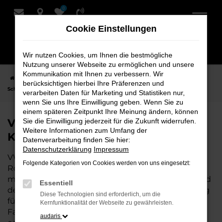
0
Zum
Hauptinhalt
Cookie Einstellungen
springen
Wir nutzen Cookies, um Ihnen die bestmögliche
Nutzung unserer Webseite zu ermöglichen und unsere
Kommunikation mit Ihnen zu verbessern. Wir
Startseite
Rotenburg
VW
VW Golf
VW Golf Neuwagen bei
berücksichtigen hierbei Ihre Präferenzen und
Schmidt + Koch für Rotenburg
verarbeiten Daten für Marketing und Statistiken nur,
wenn Sie uns Ihre Einwilligung geben. Wenn Sie zu
einem späteren Zeitpunkt Ihre Meinung ändern, können
VW Golf Neuwagen bei Schmidt +
Sie die Einwilligung jederzeit für die Zukunft widerrufen.
Weitere Informationen zum Umfang der
Koch für Rotenburg
Datenverarbeitung finden Sie hier:
Datenschutzerklärung
Impressum
VW Golf ist die perfekte Wahl für alle, die für
Folgende Kategorien von Cookies werden von uns eingesetzt:
Rotenburg einen
Neuwagen
suchen. Mit seiner
modernen Technik, seinem effizienten Antrieb und
Essentiell
dem stilvollen Design ist der Golf die ideale Lösung
Diese Technologien sind erforderlich, um die
für jeden, der ein zuverlässiges und komfortables
Kernfunktionalität der Webseite zu gewährleisten.
Fahrzeug möchte. Egal, ob für den Stadtverkehr
audaris