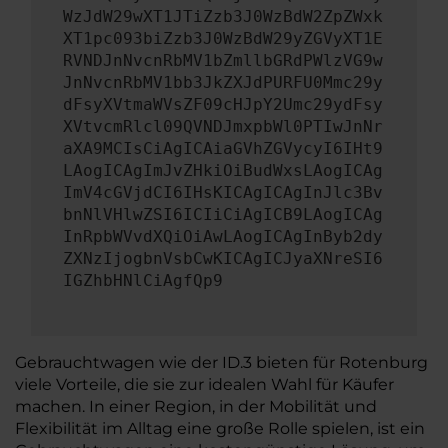
WzJdW29wXT1JTiZzb3J0WzBdW2ZpZWxk
XT1pc093biZzb3J0WzBdW29yZGVyXT1E
RVNDJnNvcnRbMV1bZmllbGRdPWlzVG9w
JnNvcnRbMV1bb3JkZXJdPURFU0Mmc29y
dFsyXVtmaWVsZF09cHJpY2Umc29ydFsy
XVtvcmRlcl09QVNDJmxpbWl0PTIwJnNr
aXA9MCIsCiAgICAiaGVhZGVycyI6IHt9
LAogICAgImJvZHkiOiBudWxsLAogICAg
ImV4cGVjdCI6IHsKICAgICAgInJlc3Bv
bnNlVHlwZSI6ICIiCiAgICB9LAogICAg
InRpbWVvdXQiOiAwLAogICAgInByb2dy
ZXNzIjogbnVsbCwKICAgICJyaXNreSI6
IGZhbHNlCiAgfQp9
Gebrauchtwagen wie der ID.3 bieten für Rotenburg
viele Vorteile, die sie zur idealen Wahl für Käufer
machen. In einer Region, in der Mobilität und
Flexibilität im Alltag eine große Rolle spielen, ist ein