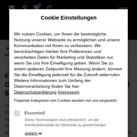
0
Zum
Hauptinhalt
Cookie Einstellungen
springen
Wir nutzen Cookies, um Ihnen die bestmögliche
Nutzung unserer Webseite zu ermöglichen und unsere
Kommunikation mit Ihnen zu verbessern. Wir
Startseite
Rotenburg
VW
VW ID.3
Finden Sie Ihren VW ID.3
berücksichtigen hierbei Ihre Präferenzen und
Gebrauchtwagen für Rotenburg bei Schmidt + Koch
verarbeiten Daten für Marketing und Statistiken nur,
wenn Sie uns Ihre Einwilligung geben. Wenn Sie zu
einem späteren Zeitpunkt Ihre Meinung ändern, können
Finden Sie Ihren VW ID.3
Sie die Einwilligung jederzeit für die Zukunft widerrufen.
Weitere Informationen zum Umfang der
Gebrauchtwagen für Rotenburg bei
Datenverarbeitung finden Sie hier:
Schmidt + Koch
Datenschutzerklärung
Impressum
Folgende Kategorien von Cookies werden von uns eingesetzt:
Der VW ID.3 ist die perfekte Wahl für alle in
Rotenburg, die ein zuverlässiges und modernes
Essentiell
Fahrzeug suchen.
Mit seiner erstklassigen
Diese Technologien sind erforderlich, um die
Ausstattung, der niedrigen Laufleistung und der
Kernfunktionalität der Webseite zu gewährleisten.
ausgezeichneten Pflege ist dieser Gebrauchtwagen
audaris