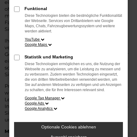
eine kostengünstige Alternative zum Neuwagen,
ohne auf Komfort und Qualität verzichten zu
Funktional
müssen. Ob im Stadtverkehr oder für längere
Diese Technologien bieten die bestmögliche Funktionalität
der Webseite. Services von Drittanbietern wie Google
Fahrten, der ID.3 überzeugt durch Fahrkomfort,
Maps, Chats, Fahrzeugbewertungssystem und weitere
Sicherheit und Wirtschaftlichkeit.
werden aktiviert.
YouTube
Ihr VW Autohaus in Rotenburg ist Ihr
Google Maps
vertrauenswürdiger Partner, wenn es um
Gebrauchtwagen geht. Wir bieten Ihnen nicht nur
Statistik und Marketing
eine große Auswahl an geprüften Fahrzeugen,
Diese Technologien ermöglichen es uns, die Nutzung der
sondern auch eine fachkundige Beratung, damit
Webseite zu analysieren, um die Leistung zu messen und
Sie das für Sie passende Modell finden.
zu verbessern. Zudem werden Technologien eingesetzt,
die von dritten Werbetreibenden verwendet werden, um
Sie auf anderen Webseiten zu verfolgen und um Anzeigen
Profitieren Sie von unseren zusätzlichen
Services
zu schalten, die für Ihre Interessen relevant sind.
wie attraktiven Finanzierungsmöglichkeiten,
Google Tag Manager
Leasingangeboten und der bequemen
Google Ads
Inzahlungnahme Ihres alten Fahrzeugs. Besuchen
Google Analytics
Sie uns und überzeugen Sie sich von der Qualität
und dem Service, den wir Ihnen bieten!
Optionale Cookies ablehnen
Marken