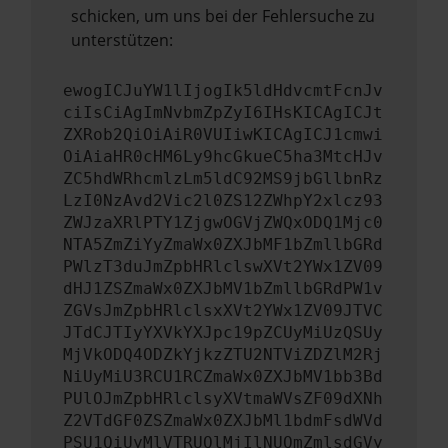
schicken, um uns bei der Fehlersuche zu
unterstützen:
ewogICJuYW1lIjogIk5ldHdvcmtFcnJv
ciIsCiAgImNvbmZpZyI6IHsKICAgICJt
ZXRob2QiOiAiR0VUIiwKICAgICJ1cmwi
OiAiaHR0cHM6Ly9hcGkueC5ha3MtcHJv
ZC5hdWRhcmlzLm5ldC92MS9jbGllbnRz
LzI0NzAvd2Vic2l0ZS12ZWhpY2xlcz93
ZWJzaXRlPTY1ZjgwOGVjZWQxODQ1Mjc0
NTA5ZmZiYyZmaWx0ZXJbMF1bZmllbGRd
PWlzT3duJmZpbHRlclswXVt2YWx1ZV09
dHJ1ZSZmaWx0ZXJbMV1bZmllbGRdPW1v
ZGVsJmZpbHRlclsxXVt2YWx1ZV09JTVC
JTdCJTIyYXVkYXJpc19pZCUyMiUzQSUy
MjVkODQ4ODZkYjkzZTU2NTViZDZlM2Rj
NiUyMiU3RCU1RCZmaWx0ZXJbMV1bb3Bd
PUlOJmZpbHRlclsyXVtmaWVsZF09dXNh
Z2VTdGF0ZSZmaWx0ZXJbMl1bdmFsdWVd
PSU1QiUyMlVTRUQlMjIlNUQmZmlsdGVy