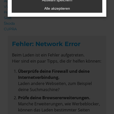
Auswahl speichern
Audi
VW
Alle akzeptieren
Porsche
Seat
Škoda
CUPRA
Fehler: Network Error
Beim Laden ist ein Fehler aufgetreten.
Hier sind ein paar Tipps, die dir helfen können:
Überprüfe deine Firewall und deine
Internetverbindung.
Laden andere Webseiten, zum Beispiel
deine Suchmaschine?
Prüfe deine Browsererweiterungen.
Manche Erweiterungen, wie Werbeblocker,
können das Laden bestimmter Seiten