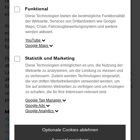
oder längere Fahrten – der ID.5 bietet Ihnen
höchsten Fahrkomfort, innovative Features und
Funktional
eine herausragende Wirtschaftlichkeit.
Diese Technologien bieten die bestmögliche Funktionalität
der Webseite. Services von Drittanbietern wie Google
Ihr VW Autohaus in Rotenburg steht Ihnen mit
Maps, Chats, Fahrzeugbewertungssystem und weitere
werden aktiviert.
einer breiten Auswahl an Neuwagen zur Seite und
bietet Ihnen umfassende
Beratung
, damit Sie das
YouTube
Google Maps
für Sie passende Fahrzeug finden.
Profitieren Sie von zusätzlichen Services wie
Statistik und Marketing
attraktiven Finanzierungsmöglichkeiten,
Diese Technologien ermöglichen es uns, die Nutzung der
Webseite zu analysieren, um die Leistung zu messen und
Leasingangeboten und der Inzahlungnahme Ihres
zu verbessern. Zudem werden Technologien eingesetzt,
aktuellen Fahrzeugs. Besuchen Sie uns und lassen
die von dritten Werbetreibenden verwendet werden, um
Sie sich von unseren Experten beraten – wir freuen
Sie auf anderen Webseiten zu verfolgen und um Anzeigen
zu schalten, die für Ihre Interessen relevant sind.
uns, Ihnen den perfekten Neuwagen zu
präsentieren!
Google Tag Manager
Google Ads
Marken
Google Analytics
Audi
VW
Optionale Cookies ablehnen
Porsche
Seat