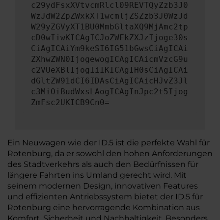
c29ydFsxXVtvcmRlcl09REVTQyZzb3J0
WzJdW2ZpZWxkXT1wcmljZSZzb3J0WzJd
W29yZGVyXT1BU0MmbGltaXQ9MjAmc2tp
cD0wIiwKICAgICJoZWFkZXJzIjoge30s
CiAgICAiYm9keSI6IG51bGwsCiAgICAi
ZXhwZWN0IjogewogICAgICAicmVzcG9u
c2VUeXBlIjogIiIKICAgIH0sCiAgICAi
dGltZW91dCI6IDAsCiAgICAicHJvZ3Jl
c3MiOiBudWxsLAogICAgInJpc2t5Ijog
ZmFsc2UKICB9Cn0=
Ein Neuwagen wie der ID.5 ist die perfekte Wahl für
Rotenburg, da er sowohl den hohen Anforderungen
des Stadtverkehrs als auch den Bedürfnissen für
längere Fahrten ins Umland gerecht wird. Mit
seinem modernen Design, innovativen Features
und effizienten Antriebssystem bietet der ID.5 für
Rotenburg eine hervorragende Kombination aus
Komfort, Sicherheit und Nachhaltigkeit. Besonders