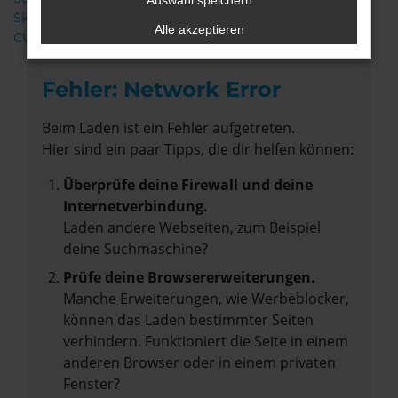
Auswahl speichern
Škoda
Alle akzeptieren
CUPRA
Fehler: Network Error
Beim Laden ist ein Fehler aufgetreten.
Hier sind ein paar Tipps, die dir helfen können:
Überprüfe deine Firewall und deine
Internetverbindung.
Laden andere Webseiten, zum Beispiel
deine Suchmaschine?
Prüfe deine Browsererweiterungen.
Manche Erweiterungen, wie Werbeblocker,
können das Laden bestimmter Seiten
verhindern. Funktioniert die Seite in einem
anderen Browser oder in einem privaten
Fenster?