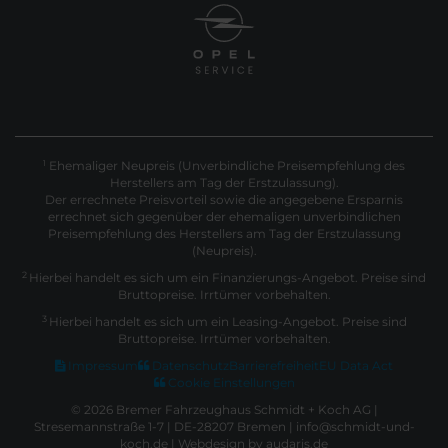
Ehemaliger Neupreis (Unverbindliche Preisempfehlung des
1
Herstellers am Tag der Erstzulassung).
Der errechnete Preisvorteil sowie die angegebene Ersparnis
errechnet sich gegenüber der ehemaligen unverbindlichen
Preisempfehlung des Herstellers am Tag der Erstzulassung
(Neupreis).
2
Hierbei handelt es sich um ein Finanzierungs-Angebot. Preise sind
Bruttopreise. Irrtümer vorbehalten.
3
Hierbei handelt es sich um ein Leasing-Angebot. Preise sind
Bruttopreise. Irrtümer vorbehalten.
Impressum
Datenschutz
Barrierefreiheit
EU Data Act
Cookie Einstellungen
© 2026 Bremer Fahrzeughaus Schmidt + Koch AG |
Stresemannstraße 1-7 | DE-28207 Bremen | info@schmidt-und-
koch.de |
Webdesign by audaris.de