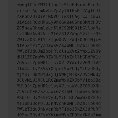
ewogICJuYW1lIjogIk5ldHdvcmtFcnJv
ciIsCiAgImNvbmZpZyI6IHsKICAgICJt
ZXRob2QiOiAiR0VUIiwKICAgICJ1cmwi
OiAiaHR0cHM6Ly9hcGkueC5ha3MtcHJv
ZC5hdWRhcmlzLm5ldC92MS9jbGllbnRz
LzI0NzAvd2Vic2l0ZS12ZWhpY2xlcz93
ZWJzaXRlPTY1ZjgwOGVjZWQxODQ1Mjc0
NTA5ZmZiYyZmaWx0ZXJbMF1bZmllbGRd
PWlzT3duJmZpbHRlclswXVt2YWx1ZV09
dHJ1ZSZmaWx0ZXJbMV1bZmllbGRdPW1v
ZGVsJmZpbHRlclsxXVt2YWx1ZV09JTVC
JTdCJTIyYXVkYXJpc19pZCUyMiUzQSUy
MjYxYTBmMDY0ZjBjNWRjNTkxZDViMDUy
OCUyMiU3RCU1RCZmaWx0ZXJbMV1bb3Bd
PUlOJmZpbHRlclsyXVtmaWVsZF09dXNh
Z2VTdGF0ZSZmaWx0ZXJbMl1bdmFsdWVd
PSU1QiUyMk5FVyUyMiU1RCZmaWx0ZXJb
Ml1bb3BdPUlOJnNvcnRbMF1bZmllbGRd
PWlzT3duJnNvcnRbMF1bb3JkZXJdPURF
U0Mmc29ydFsxXVtmaWVsZF09aXNUb3Am