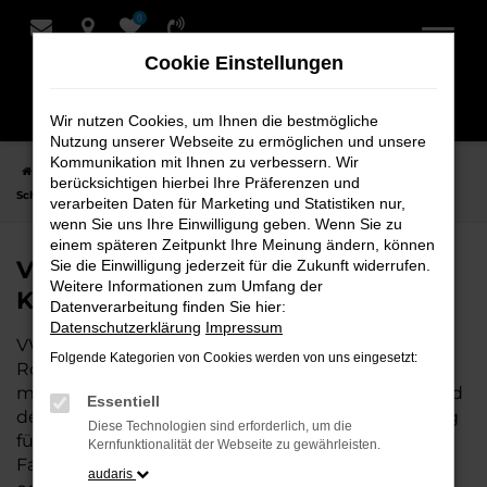
0
Zum
Hauptinhalt
Cookie Einstellungen
springen
Wir nutzen Cookies, um Ihnen die bestmögliche
Nutzung unserer Webseite zu ermöglichen und unsere
Kommunikation mit Ihnen zu verbessern. Wir
Startseite
Rotenburg
VW
VW ID.5
VW ID.5 Neuwagen bei
berücksichtigen hierbei Ihre Präferenzen und
Schmidt + Koch für Rotenburg
verarbeiten Daten für Marketing und Statistiken nur,
wenn Sie uns Ihre Einwilligung geben. Wenn Sie zu
einem späteren Zeitpunkt Ihre Meinung ändern, können
VW ID.5 Neuwagen bei Schmidt +
Sie die Einwilligung jederzeit für die Zukunft widerrufen.
Weitere Informationen zum Umfang der
Koch für Rotenburg
Datenverarbeitung finden Sie hier:
Datenschutzerklärung
Impressum
VW ID.5 ist die perfekte Wahl für alle, die für
Folgende Kategorien von Cookies werden von uns eingesetzt:
Rotenburg einen
Neuwagen
suchen. Mit seiner
modernen Technik, seinem effizienten Antrieb und
Essentiell
dem stilvollen Design ist der ID.5 die ideale Lösung
Diese Technologien sind erforderlich, um die
für jeden, der ein zuverlässiges und komfortables
Kernfunktionalität der Webseite zu gewährleisten.
Fahrzeug möchte. Egal, ob für den Stadtverkehr
audaris