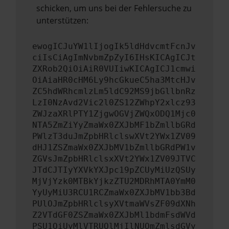
schicken, um uns bei der Fehlersuche zu
unterstützen:
ewogICJuYW1lIjogIk5ldHdvcmtFcnJv
ciIsCiAgImNvbmZpZyI6IHsKICAgICJt
ZXRob2QiOiAiR0VUIiwKICAgICJ1cmwi
OiAiaHR0cHM6Ly9hcGkueC5ha3MtcHJv
ZC5hdWRhcmlzLm5ldC92MS9jbGllbnRz
LzI0NzAvd2Vic2l0ZS12ZWhpY2xlcz93
ZWJzaXRlPTY1ZjgwOGVjZWQxODQ1Mjc0
NTA5ZmZiYyZmaWx0ZXJbMF1bZmllbGRd
PWlzT3duJmZpbHRlclswXVt2YWx1ZV09
dHJ1ZSZmaWx0ZXJbMV1bZmllbGRdPW1v
ZGVsJmZpbHRlclsxXVt2YWx1ZV09JTVC
JTdCJTIyYXVkYXJpc19pZCUyMiUzQSUy
MjVjYzk0MTBkYjkzZTU2MDRhMTA0YmM0
YyUyMiU3RCU1RCZmaWx0ZXJbMV1bb3Bd
PUlOJmZpbHRlclsyXVtmaWVsZF09dXNh
Z2VTdGF0ZSZmaWx0ZXJbMl1bdmFsdWVd
PSU1QiUyMlVTRUQlMjIlNUQmZmlsdGVy