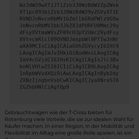
WzJdW29wXT1JTiZzb3J0WzBdW2ZpZWxk
XT1pc093biZzb3J0WzBdW29yZGVyXT1E
RVNDJnNvcnRbMV1bZmllbGRdPWlzVG9w
JnNvcnRbMV1bb3JkZXJdPURFU0Mmc29y
dFsyXVtmaWVsZF09cHJpY2Umc29ydFsy
XVtvcmRlcl09QVNDJmxpbWl0PTIwJnNr
aXA9MCIsCiAgICAiaGVhZGVycyI6IHt9
LAogICAgImJvZHkiOiBudWxsLAogICAg
ImV4cGVjdCI6IHsKICAgICAgInJlc3Bv
bnNlVHlwZSI6ICIiCiAgICB9LAogICAg
InRpbWVvdXQiOiAwLAogICAgInByb2dy
ZXNzIjogbnVsbCwKICAgICJyaXNreSI6
IGZhbHNlCiAgfQp9
Gebrauchtwagen wie der T-Cross bieten für
Rotenburg viele Vorteile, die sie zur idealen Wahl für
Käufer machen. In einer Region, in der Mobilität und
Flexibilität im Alltag eine große Rolle spielen, ist ein