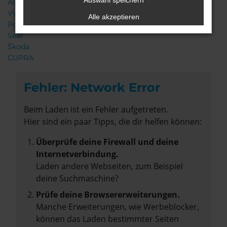
Auswahl speichern
Audi
VW
Alle akzeptieren
Porsche
Seat
Škoda
CUPRA
Fehler: Network Error
Beim Laden ist ein Fehler aufgetreten.
Hier sind ein paar Tipps, die dir helfen können:
Überprüfe deine Firewall und deine
Internetverbindung.
Laden andere Webseiten, zum Beispiel
deine Suchmaschine?
Prüfe deine Browsererweiterungen.
Manche Erweiterungen, wie Werbeblocker,
können das Laden bestimmter Seiten