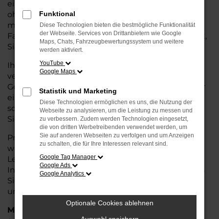
eine kostengünstige Alternative zum Neuwagen,
ohne auf Komfort und Qualität verzichten zu
Funktional
müssen. Ob im Stadtverkehr oder für längere
Diese Technologien bieten die bestmögliche Funktionalität
der Webseite. Services von Drittanbietern wie Google
Fahrten, der T-Cross überzeugt durch Fahrkomfort,
Maps, Chats, Fahrzeugbewertungssystem und weitere
Sicherheit und Wirtschaftlichkeit.
werden aktiviert.
YouTube
Ihr VW Autohaus in Rotenburg ist Ihr
Google Maps
vertrauenswürdiger Partner, wenn es um
Gebrauchtwagen geht. Wir bieten Ihnen nicht nur
Statistik und Marketing
eine große Auswahl an geprüften Fahrzeugen,
Diese Technologien ermöglichen es uns, die Nutzung der
sondern auch eine fachkundige Beratung, damit
Webseite zu analysieren, um die Leistung zu messen und
Sie das für Sie passende Modell finden.
zu verbessern. Zudem werden Technologien eingesetzt,
die von dritten Werbetreibenden verwendet werden, um
Sie auf anderen Webseiten zu verfolgen und um Anzeigen
Profitieren Sie von unseren zusätzlichen
Services
zu schalten, die für Ihre Interessen relevant sind.
wie attraktiven Finanzierungsmöglichkeiten,
Google Tag Manager
Leasingangeboten und der bequemen
Google Ads
Inzahlungnahme Ihres alten Fahrzeugs. Besuchen
Google Analytics
Sie uns und überzeugen Sie sich von der Qualität
und dem Service, den wir Ihnen bieten!
Optionale Cookies ablehnen
Marken