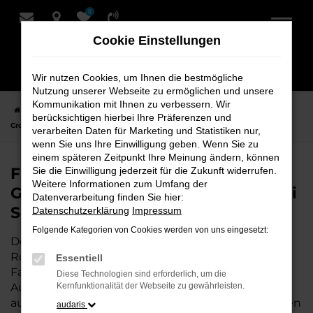
0
Zum
Hauptinhalt
Cookie Einstellungen
springen
Wir nutzen Cookies, um Ihnen die bestmögliche
Nutzung unserer Webseite zu ermöglichen und unsere
Kommunikation mit Ihnen zu verbessern. Wir
Startseite
Rotenburg
VW
VW T-Cross
Finden Sie Ihren VW T-
berücksichtigen hierbei Ihre Präferenzen und
Cross Gebrauchtwagen für Rotenburg bei Schmidt + Koch
verarbeiten Daten für Marketing und Statistiken nur,
wenn Sie uns Ihre Einwilligung geben. Wenn Sie zu
einem späteren Zeitpunkt Ihre Meinung ändern, können
Finden Sie Ihren VW T-Cross
Sie die Einwilligung jederzeit für die Zukunft widerrufen.
Weitere Informationen zum Umfang der
Gebrauchtwagen für Rotenburg bei
Datenverarbeitung finden Sie hier:
Schmidt + Koch
Datenschutzerklärung
Impressum
Folgende Kategorien von Cookies werden von uns eingesetzt:
Der VW T-Cross ist die perfekte Wahl für alle in
Rotenburg, die ein zuverlässiges und modernes
Essentiell
Fahrzeug suchen.
Mit seiner erstklassigen
Diese Technologien sind erforderlich, um die
Ausstattung, der niedrigen Laufleistung und der
Kernfunktionalität der Webseite zu gewährleisten.
ausgezeichneten Pflege ist dieser Gebrauchtwagen
audaris