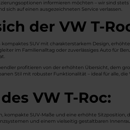
ierungsoptionen informieren möchten – wir sind stets le
und sich auf einen ausgezeichneten Service verlassen.
sich der VW T-Ro
in kompaktes SUV mit charakterstarkem Design, erhöhter S
leiter im Familienalltag oder zuverlässiges Auto für Beru
t.
spendler profitieren von der erhöhten Übersicht, dem 
n Stil mit robuster Funktionalität – ideal für alle, die 
 des
VW
T-Roc:
 kompakte SUV-Maße und eine erhöhte Sitzposition, die
tenzsystemen und einem vielseitig gestaltbaren Innenr