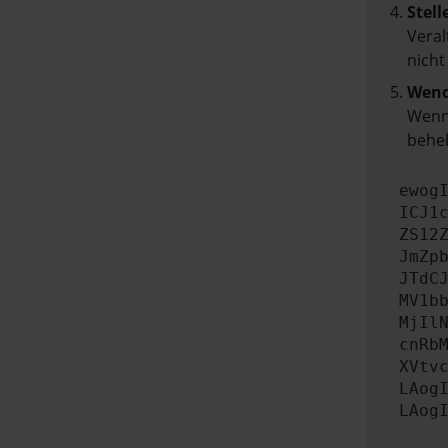
Stell
Veral
nicht
Wend
Wenn 
beheb
ewog
ICJ1
ZS12
JmZp
JTdC
MV1b
MjIl
cnRb
XVtv
LAog
LAog