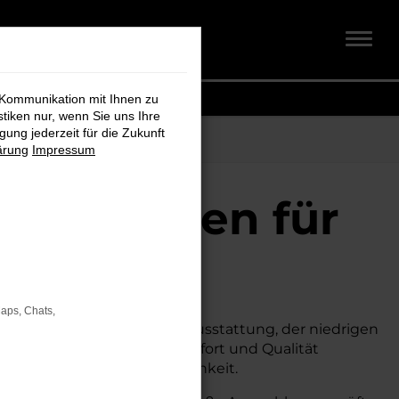
 Kommunikation mit Ihnen zu
stiken nur, wenn Sie uns Ihre
ung jederzeit für die Zukunft
ärung
Impressum
auchtwagen für
Maps, Chats,
n.
Mit seiner erstklassigen Ausstattung, der niedrigen
um Neuwagen, ohne auf Komfort und Qualität
icherheit und Wirtschaftlichkeit.