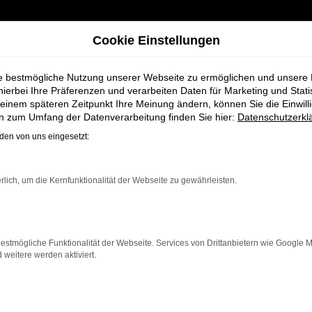
Cookie Einstellungen
ie bestmögliche Nutzung unserer Webseite zu ermöglichen und unsere
hierbei Ihre Präferenzen und verarbeiten Daten für Marketing und Stati
einem späteren Zeitpunkt Ihre Meinung ändern, können Sie die Einwillig
ebrauchtwagen für Rotenburg bei Schmidt + Koch
en zum Umfang der Datenverarbeitung finden Sie hier:
Datenschutzerkl
en von uns eingesetzt:
n VW T-Roc Gebr
rlich, um die Kernfunktionalität der Webseite zu gewährleisten.
chmidt + Koch
estmögliche Funktionalität der Webseite. Services von Drittanbietern wie Google 
eitere werden aktiviert.
burg, die ein zuverlässiges und modernes Fahrzeug suche
eser Gebrauchtwagen eine kostengünstige Alternative z
ngere Fahrten, der T-Roc überzeugt durch Fahrkomfort, S