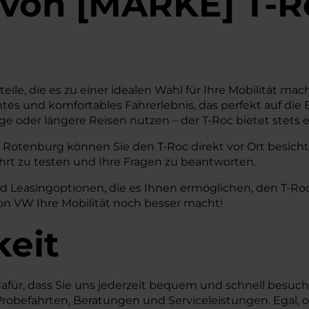
von
[
MARKE
]
T-R
eile, die es zu einer idealen Wahl für Ihre Mobilität m
ientes und komfortables Fahrerlebnis, das perfekt auf die
ge oder längere Reisen nutzen – der T-Roc bietet stets
Rotenburg können Sie den T-Roc direkt vor Ort besichtig
ahrt zu testen und Ihre Fragen zu beantworten.
nd Leasingoptionen, die es Ihnen ermöglichen, den T-Roc
on VW Ihre Mobilität noch besser macht!
keit
dafür, dass Sie uns jederzeit bequem und schnell besuc
Probefahrten, Beratungen und Serviceleistungen. Egal,