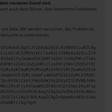
f dem neuesten Stand sind.
rn kann auch dazu führen, dass bestimmte Funktionen
e uns bitte. Wir werden versuchen, das Problem zu
hlersuche zu unterstützen:
yI6IHsKICAgICJtZXRob2QiOiAiR0VUIiwKICAg
mlzLm5ldC92MS9jbGllbnRzLzI0NzAvd2Vic2l0
TA5ZmZiYyZmaWx0ZXJbMF1bZmllbGRdPWlzT3du
GRdPW1vZGVsJmZpbHRlclsxXVt2YWx1ZV09JTVC
TUyMzAyNTAwMjMzMSUyMiU3RCU1RCZmaWx0ZXJb
SZmaWx0ZXJbMl1bdmFsdWVdPSU1QiUyMlVTRUQl
T1pc093biZzb3J0WzBdW29yZGVyXT1ERVNDJnNv
0Mmc29ydFsyXVtmaWVsZF09cHJpY2Umc29ydFsy
GVhZGVycyI6IHt9LAogICAgImJvZHkiOiBudWxs
SI6ICIiCiAgICB9LAogICAgInRpbWVvdXQiOiAw
GZhbHNlCiAgfQp9