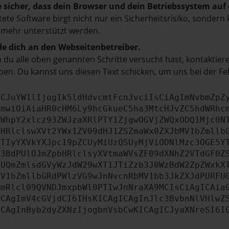
e sicher, dass dein Browser und dein Betriebssystem au
tete Software birgt nicht nur ein Sicherheitsrisiko, sonde
 mehr unterstützt werden.
e dich an den Webseitenbetreiber.
du alle oben genannten Schritte versucht hast, kontaktier
en. Du kannst uns diesen Text schicken, um uns bei der Fe
ICJuYW1lIjogIk5ldHdvcmtFcnJvciIsCiAgImNvbmZpZ
cmwiOiAiaHR0cHM6Ly9hcGkueC5ha3MtcHJvZC5hdWRhc
ZWhpY2xlcz93ZWJzaXRlPTY1ZjgwOGVjZWQxODQ1Mjc0N
bHRlclswXVt2YWx1ZV09dHJ1ZSZmaWx0ZXJbMV1bZmllb
JTIyYXVkYXJpc19pZCUyMiUzQSUyMjViODNlMzc3OGE5Y
b3BdPUlOJmZpbHRlclsyXVtmaWVsZF09dXNhZ2VTdGF0Z
NUQmZmlsdGVyWzJdW29wXT1JTiZzb3J0WzBdW2ZpZWxkX
MV1bZmllbGRdPWlzVG9wJnNvcnRbMV1bb3JkZXJdPURFU
cmRlcl09QVNDJmxpbWl0PTIwJnNraXA9MCIsCiAgICAia
ICAgImV4cGVjdCI6IHsKICAgICAgInJlc3BvbnNlVHlwZ
ICAgInByb2dyZXNzIjogbnVsbCwKICAgICJyaXNreSI6I