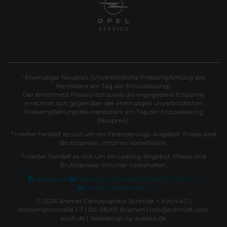
Ehemaliger Neupreis (Unverbindliche Preisempfehlung des
1
Herstellers am Tag der Erstzulassung).
Der errechnete Preisvorteil sowie die angegebene Ersparnis
errechnet sich gegenüber der ehemaligen unverbindlichen
Preisempfehlung des Herstellers am Tag der Erstzulassung
(Neupreis).
2
Hierbei handelt es sich um ein Finanzierungs-Angebot. Preise sind
Bruttopreise. Irrtümer vorbehalten.
3
Hierbei handelt es sich um ein Leasing-Angebot. Preise sind
Bruttopreise. Irrtümer vorbehalten.
Impressum
Datenschutz
Barrierefreiheit
EU Data Act
Cookie Einstellungen
© 2026 Bremer Fahrzeughaus Schmidt + Koch AG |
Stresemannstraße 1-7 | DE-28207 Bremen | info@schmidt-und-
koch.de |
Webdesign by audaris.de