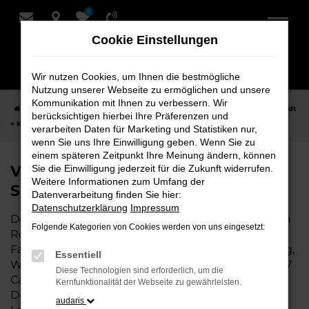
0
Zum
Hauptinhalt
Cookie Einstellungen
springen
Wir nutzen Cookies, um Ihnen die bestmögliche
Nutzung unserer Webseite zu ermöglichen und unsere
Kommunikation mit Ihnen zu verbessern. Wir
Startseite
Rotenburg
VW
VW T7 California Fahrzeuge bei Schmidt
berücksichtigen hierbei Ihre Präferenzen und
+ Koch für Rotenburg
verarbeiten Daten für Marketing und Statistiken nur,
wenn Sie uns Ihre Einwilligung geben. Wenn Sie zu
einem späteren Zeitpunkt Ihre Meinung ändern, können
VW T7 California Fahrzeuge bei
Sie die Einwilligung jederzeit für die Zukunft widerrufen.
Weitere Informationen zum Umfang der
Schmidt + Koch für Rotenburg
Datenverarbeitung finden Sie hier:
Datenschutzerklärung
Impressum
Der VW T7 California ist die perfekte Wahl für alle in
Folgende Kategorien von Cookies werden von uns eingesetzt:
Rotenburg, die ein zuverlässiges und modernes
Fahrzeug suchen. Ob für den täglichen Arbeitsweg,
Essentiell
Wochenendausflüge oder lange Reisen, der VW T7
Diese Technologien sind erforderlich, um die
California bietet Komfort, Effizienz und modernes
Kernfunktionalität der Webseite zu gewährleisten.
Design, das sowohl in der Stadt als auch auf dem
audaris