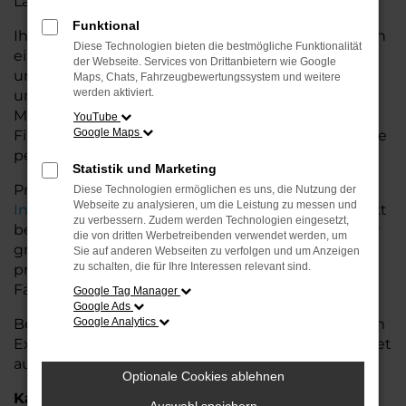
Land glänzt.
Funktional
Ihr VW Autohaus in Rotenburg bietet Ihnen neben
Diese Technologien bieten die bestmögliche Funktionalität
einer breiten Auswahl an VW Fahrzeugen auch
der Webseite. Services von Drittanbietern wie Google
umfassende Beratung und Service. Wir
Maps, Chats, Fahrzeugbewertungssystem und weitere
werden aktiviert.
unterstützen Sie bei der Auswahl des passenden
Modells und bieten maßgeschneiderte
YouTube
Google Maps
Finanzierungslösungen sowie Leasingoptionen, die
perfekt zu Ihrem Budget und Bedarf passen.
Statistik und Marketing
Profitieren Sie von zusätzlichen Services wie
Diese Technologien ermöglichen es uns, die Nutzung der
Webseite zu analysieren, um die Leistung zu messen und
Inzahlungnahme
,
Wartung und Reparaturen
direkt
zu verbessern. Zudem werden Technologien eingesetzt,
bei Ihrem VW Autohaus in Rotenburg. Mit unserer
die von dritten Werbetreibenden verwendet werden, um
großen Auswahl an Fahrzeugen und der
Sie auf anderen Webseiten zu verfolgen und um Anzeigen
zu schalten, die für Ihre Interessen relevant sind.
professionellen Beratung finden Sie bei uns das
Fahrzeug, das Ihre Ansprüche erfüllt.
Google Tag Manager
Google Ads
Besuchen Sie uns und lassen Sie sich von unserem
Google Analytics
Expertenteam beraten – der VW T7 California wartet
auf Sie!
Optionale Cookies ablehnen
Kategorie