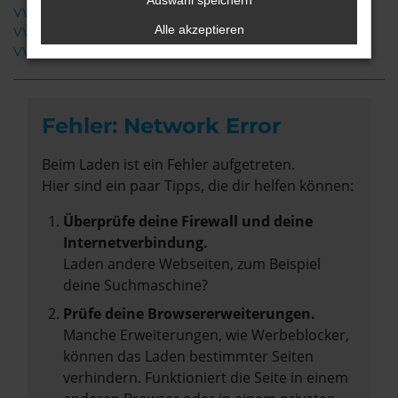
Auswahl speichern
VW T7 California Rotenburg
Alle akzeptieren
VW T7 California Gebrauchtwagen Rotenburg
VW T7 California Neuwagen Rotenburg
Fehler: Network Error
Beim Laden ist ein Fehler aufgetreten.
Hier sind ein paar Tipps, die dir helfen können:
Überprüfe deine Firewall und deine
Internetverbindung.
Laden andere Webseiten, zum Beispiel
deine Suchmaschine?
Prüfe deine Browsererweiterungen.
Manche Erweiterungen, wie Werbeblocker,
können das Laden bestimmter Seiten
verhindern. Funktioniert die Seite in einem