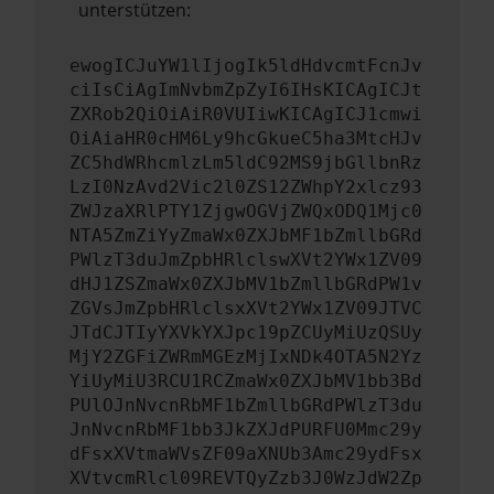
unterstützen:
ewogICJuYW1lIjogIk5ldHdvcmtFcnJv
ciIsCiAgImNvbmZpZyI6IHsKICAgICJt
ZXRob2QiOiAiR0VUIiwKICAgICJ1cmwi
OiAiaHR0cHM6Ly9hcGkueC5ha3MtcHJv
ZC5hdWRhcmlzLm5ldC92MS9jbGllbnRz
LzI0NzAvd2Vic2l0ZS12ZWhpY2xlcz93
ZWJzaXRlPTY1ZjgwOGVjZWQxODQ1Mjc0
NTA5ZmZiYyZmaWx0ZXJbMF1bZmllbGRd
PWlzT3duJmZpbHRlclswXVt2YWx1ZV09
dHJ1ZSZmaWx0ZXJbMV1bZmllbGRdPW1v
ZGVsJmZpbHRlclsxXVt2YWx1ZV09JTVC
JTdCJTIyYXVkYXJpc19pZCUyMiUzQSUy
MjY2ZGFiZWRmMGEzMjIxNDk4OTA5N2Yz
YiUyMiU3RCU1RCZmaWx0ZXJbMV1bb3Bd
PUlOJnNvcnRbMF1bZmllbGRdPWlzT3du
JnNvcnRbMF1bb3JkZXJdPURFU0Mmc29y
dFsxXVtmaWVsZF09aXNUb3Amc29ydFsx
XVtvcmRlcl09REVTQyZzb3J0WzJdW2Zp