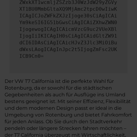
ZWxkXT1wcmljZSZzb3J0WzJdW29yZGVy
XT1BU0MmbGltaXQ9MjAmc2tpcD0wIiwK
ICAgICJoZWFkZXJzIjoge30sCiAgICAi
Ym9keSI6IG51bGwsCiAgICAiZXhwZWN0
IjogewogICAgICAicmVzcG9uc2VUeXBl
IjogIiIKICAgIH0sCiAgICAidGltZW91
dCI6IDAsCiAgICAicHJvZ3Jlc3MiOiBu
dWxsLAogICAgInJpc2t5IjogZmFsc2UK
ICB9Cn0=
Der VW T7 California ist die perfekte Wahl für
Rotenburg, da er sowohl für die städtischen
Gegebenheiten als auch für Ausflüge ins Umland
bestens geeignet ist. Mit seiner Effizienz, Flexibilität
und dem modernen Design passt er ideal in die
Umgebung von Rotenburg und bietet Fahrkomfort
für jeden Anlass. Ob Sie durch den Stadtverkehr
pendeln oder längere Strecken fahren möchten –
der T7 California überzeugt mit Wirtschaftlichkeit,