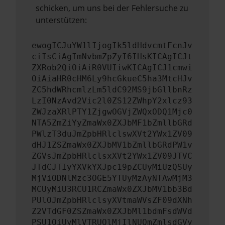
schicken, um uns bei der Fehlersuche zu
unterstützen:
ewogICJuYW1lIjogIk5ldHdvcmtFcnJv
ciIsCiAgImNvbmZpZyI6IHsKICAgICJt
ZXRob2QiOiAiR0VUIiwKICAgICJ1cmwi
OiAiaHR0cHM6Ly9hcGkueC5ha3MtcHJv
ZC5hdWRhcmlzLm5ldC92MS9jbGllbnRz
LzI0NzAvd2Vic2l0ZS12ZWhpY2xlcz93
ZWJzaXRlPTY1ZjgwOGVjZWQxODQ1Mjc0
NTA5ZmZiYyZmaWx0ZXJbMF1bZmllbGRd
PWlzT3duJmZpbHRlclswXVt2YWx1ZV09
dHJ1ZSZmaWx0ZXJbMV1bZmllbGRdPW1v
ZGVsJmZpbHRlclsxXVt2YWx1ZV09JTVC
JTdCJTIyYXVkYXJpc19pZCUyMiUzQSUy
MjViODNlMzc3OGE5YTUyMzAyNTAwMjM3
MCUyMiU3RCU1RCZmaWx0ZXJbMV1bb3Bd
PUlOJmZpbHRlclsyXVtmaWVsZF09dXNh
Z2VTdGF0ZSZmaWx0ZXJbMl1bdmFsdWVd
PSU1QiUyMlVTRUQlMjIlNUQmZmlsdGVy