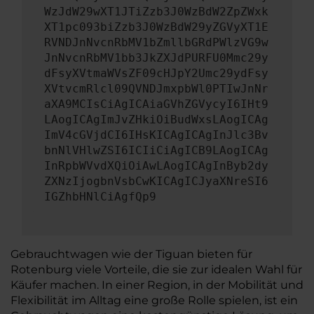
WzJdW29wXT1JTiZzb3J0WzBdW2ZpZWxk
XT1pc093biZzb3J0WzBdW29yZGVyXT1E
RVNDJnNvcnRbMV1bZmllbGRdPWlzVG9w
JnNvcnRbMV1bb3JkZXJdPURFU0Mmc29y
dFsyXVtmaWVsZF09cHJpY2Umc29ydFsy
XVtvcmRlcl09QVNDJmxpbWl0PTIwJnNr
aXA9MCIsCiAgICAiaGVhZGVycyI6IHt9
LAogICAgImJvZHkiOiBudWxsLAogICAg
ImV4cGVjdCI6IHsKICAgICAgInJlc3Bv
bnNlVHlwZSI6ICIiCiAgICB9LAogICAg
InRpbWVvdXQiOiAwLAogICAgInByb2dy
ZXNzIjogbnVsbCwKICAgICJyaXNreSI6
IGZhbHNlCiAgfQp9
Gebrauchtwagen wie der Tiguan bieten für
Rotenburg viele Vorteile, die sie zur idealen Wahl für
Käufer machen. In einer Region, in der Mobilität und
Flexibilität im Alltag eine große Rolle spielen, ist ein