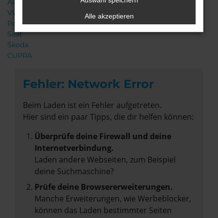
Auswahl speichern
Audi
VW
Alle akzeptieren
Porsche
Seat
Škoda
CUPRA
Fehler: Network Error
Beim Laden ist ein Fehler aufgetreten.
Hier sind ein paar Tipps, die dir helfen können:
Überprüfe deine Firewall und deine
Internetverbindung.
Laden andere Webseiten, zum Beispiel
deine Suchmaschine?
Prüfe deine Browsererweiterungen.
Manche Erweiterungen, wie Werbeblocker,
können das Laden bestimmter Seiten