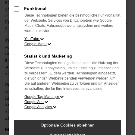
eine kostengünstige Alternative zum Neuwagen,
ohne auf Komfort und Qualität verzichten zu
Funktional
müssen. Ob im Stadtverkehr oder für längere
Diese Technologien bieten die bestmögliche Funktionalität
der Webseite. Services von Drittanbietern wie Google
Fahrten, der Tiguan überzeugt durch Fahrkomfort,
Maps, Chats, Fahrzeugbewertungssystem und weitere
Sicherheit und Wirtschaftlichkeit.
werden aktiviert.
YouTube
Ihr VW Autohaus in Rotenburg ist Ihr
Google Maps
vertrauenswürdiger Partner, wenn es um
Gebrauchtwagen geht. Wir bieten Ihnen nicht nur
Statistik und Marketing
eine große Auswahl an geprüften Fahrzeugen,
Diese Technologien ermöglichen es uns, die Nutzung der
sondern auch eine fachkundige Beratung, damit
Webseite zu analysieren, um die Leistung zu messen und
Sie das für Sie passende Modell finden.
zu verbessern. Zudem werden Technologien eingesetzt,
die von dritten Werbetreibenden verwendet werden, um
Sie auf anderen Webseiten zu verfolgen und um Anzeigen
Profitieren Sie von unseren zusätzlichen
Services
zu schalten, die für Ihre Interessen relevant sind.
wie attraktiven Finanzierungsmöglichkeiten,
Google Tag Manager
Leasingangeboten und der bequemen
Google Ads
Inzahlungnahme Ihres alten Fahrzeugs. Besuchen
Google Analytics
Sie uns und überzeugen Sie sich von der Qualität
und dem Service, den wir Ihnen bieten!
Optionale Cookies ablehnen
Marken