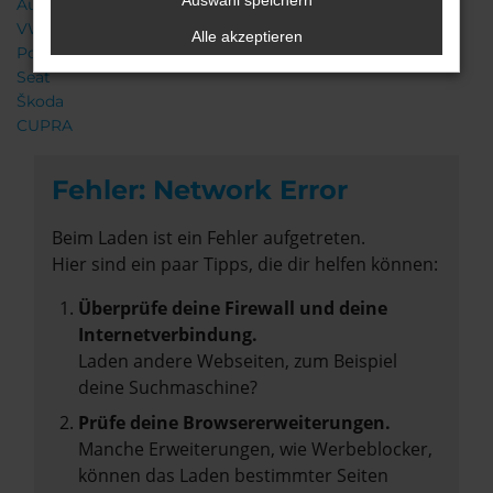
Auswahl speichern
Audi
VW
Alle akzeptieren
Porsche
Seat
Škoda
CUPRA
Fehler: Network Error
Beim Laden ist ein Fehler aufgetreten.
Hier sind ein paar Tipps, die dir helfen können:
Überprüfe deine Firewall und deine
Internetverbindung.
Laden andere Webseiten, zum Beispiel
deine Suchmaschine?
Prüfe deine Browsererweiterungen.
Manche Erweiterungen, wie Werbeblocker,
können das Laden bestimmter Seiten