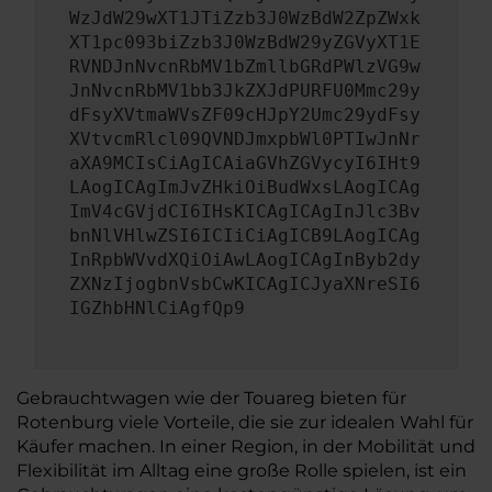
WzJdW29wXT1JTiZzb3J0WzBdW2ZpZWxk
XT1pc093biZzb3J0WzBdW29yZGVyXT1E
RVNDJnNvcnRbMV1bZmllbGRdPWlzVG9w
JnNvcnRbMV1bb3JkZXJdPURFU0Mmc29y
dFsyXVtmaWVsZF09cHJpY2Umc29ydFsy
XVtvcmRlcl09QVNDJmxpbWl0PTIwJnNr
aXA9MCIsCiAgICAiaGVhZGVycyI6IHt9
LAogICAgImJvZHkiOiBudWxsLAogICAg
ImV4cGVjdCI6IHsKICAgICAgInJlc3Bv
bnNlVHlwZSI6ICIiCiAgICB9LAogICAg
InRpbWVvdXQiOiAwLAogICAgInByb2dy
ZXNzIjogbnVsbCwKICAgICJyaXNreSI6
IGZhbHNlCiAgfQp9
Gebrauchtwagen wie der Touareg bieten für
Rotenburg viele Vorteile, die sie zur idealen Wahl für
Käufer machen. In einer Region, in der Mobilität und
Flexibilität im Alltag eine große Rolle spielen, ist ein