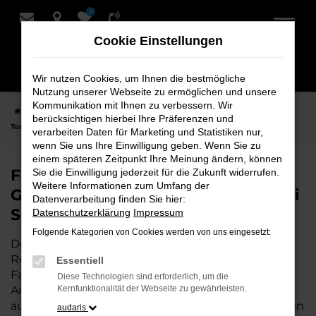
0
Zum
Hauptinhalt
Cookie Einstellungen
springen
Wir nutzen Cookies, um Ihnen die bestmögliche
Nutzung unserer Webseite zu ermöglichen und unsere
Kommunikation mit Ihnen zu verbessern. Wir
Startseite
Rotenburg
VW
VW Touareg
Finden Sie Ihren VW
berücksichtigen hierbei Ihre Präferenzen und
Touareg Gebrauchtwagen für Rotenburg bei Schmidt + Koch
verarbeiten Daten für Marketing und Statistiken nur,
wenn Sie uns Ihre Einwilligung geben. Wenn Sie zu
einem späteren Zeitpunkt Ihre Meinung ändern, können
Finden Sie Ihren VW Touareg
Sie die Einwilligung jederzeit für die Zukunft widerrufen.
Weitere Informationen zum Umfang der
Gebrauchtwagen für Rotenburg bei
Datenverarbeitung finden Sie hier:
Schmidt + Koch
Datenschutzerklärung
Impressum
Folgende Kategorien von Cookies werden von uns eingesetzt:
Der VW Touareg ist die perfekte Wahl für alle in
Rotenburg, die ein zuverlässiges und modernes
Essentiell
Fahrzeug suchen.
Mit seiner erstklassigen
Diese Technologien sind erforderlich, um die
Ausstattung, der niedrigen Laufleistung und der
Kernfunktionalität der Webseite zu gewährleisten.
ausgezeichneten Pflege ist dieser Gebrauchtwagen
audaris