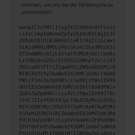
schicken, um uns bei der Fehlersuche zu
unterstützen:
ewogICJuYW1lIjogIk5ldHdvcmtFcnJv
ciIsCiAgImNvbmZpZyI6IHsKICAgICJt
ZXRob2QiOiAiR0VUIiwKICAgICJ1cmwi
OiAiaHR0cHM6Ly9hcGkueC5ha3MtcHJv
ZC5hdWRhcmlzLm5ldC92MS9jbGllbnRz
LzI0NzAvd2Vic2l0ZS12ZWhpY2xlcz93
ZWJzaXRlPTY1ZjgwOGVjZWQxODQ1Mjc0
NTA5ZmZiYyZmaWx0ZXJbMF1bZmllbGRd
PWlzT3duJmZpbHRlclswXVt2YWx1ZV09
dHJ1ZSZmaWx0ZXJbMV1bZmllbGRdPW1v
ZGVsJmZpbHRlclsxXVt2YWx1ZV09JTVC
JTdCJTIyYXVkYXJpc19pZCUyMiUzQSUy
MjViODNlMzc3OGE5YTUyMzAyNTAwMjM3
YSUyMiU3RCU1RCZmaWx0ZXJbMV1bb3Bd
PUlOJmZpbHRlclsyXVtmaWVsZF09dXNh
Z2VTdGF0ZSZmaWx0ZXJbMl1bdmFsdWVd
PSU1QiUyMlVTRUQlMjIlNUQmZmlsdGVy