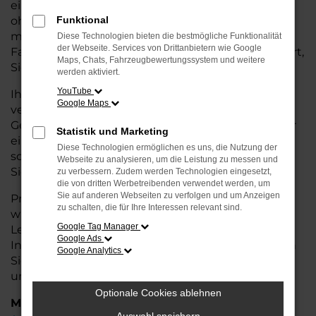
eine kostengünstige Alternative zum Neuwagen,
ohne auf Komfort und Qualität verzichten zu
Funktional
müssen. Ob im Stadtverkehr oder für längere
Diese Technologien bieten die bestmögliche Funktionalität
der Webseite. Services von Drittanbietern wie Google
Fahrten, der Touareg überzeugt durch Fahrkomfort,
Maps, Chats, Fahrzeugbewertungssystem und weitere
Sicherheit und Wirtschaftlichkeit.
werden aktiviert.
YouTube
Ihr VW Autohaus in Rotenburg ist Ihr
Google Maps
vertrauenswürdiger Partner, wenn es um
Gebrauchtwagen geht. Wir bieten Ihnen nicht nur
Statistik und Marketing
eine große Auswahl an geprüften Fahrzeugen,
Diese Technologien ermöglichen es uns, die Nutzung der
sondern auch eine fachkundige Beratung, damit
Webseite zu analysieren, um die Leistung zu messen und
Sie das für Sie passende Modell finden.
zu verbessern. Zudem werden Technologien eingesetzt,
die von dritten Werbetreibenden verwendet werden, um
Sie auf anderen Webseiten zu verfolgen und um Anzeigen
Profitieren Sie von unseren zusätzlichen
Services
zu schalten, die für Ihre Interessen relevant sind.
wie attraktiven Finanzierungsmöglichkeiten,
Google Tag Manager
Leasingangeboten und der bequemen
Google Ads
Inzahlungnahme Ihres alten Fahrzeugs. Besuchen
Google Analytics
Sie uns und überzeugen Sie sich von der Qualität
und dem Service, den wir Ihnen bieten!
Optionale Cookies ablehnen
Marken