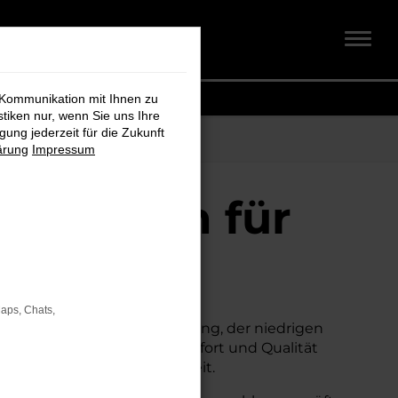
 Kommunikation mit Ihnen zu
stiken nur, wenn Sie uns Ihre
ung jederzeit für die Zukunft
ärung
Impressum
chtwagen für
Maps, Chats,
einer erstklassigen Ausstattung, der niedrigen
um Neuwagen, ohne auf Komfort und Qualität
erheit und Wirtschaftlichkeit.