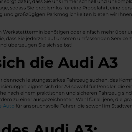
hr sorgt dafür, dass Sie uns immer schnell und unkompl
age, sodass Sie problemlos für eine Probefahrt, eine pe
 und großzügigen Parkmöglichkeiten bieten wir Ihne
inen Werkstatttermin benötigen oder einfach mehr über 
Sie, dass Sie jederzeit auf unseren umfassenden Servic
nd überzeugen Sie sich selbst!
ich die Audi A3
 aber dennoch leistungsstarkes Fahrzeug suchen, das Kom
isierungen eignet sich der A3 sowohl für Pendler, die 
uche nach einem praktischen und sicheren Fahrzeug sind.
m zu einer ausgezeichneten Wahl für all jene, die gr
e Auto
für anspruchsvolle Fahrer, die sowohl im Stadtve
 des
Audi
A3: