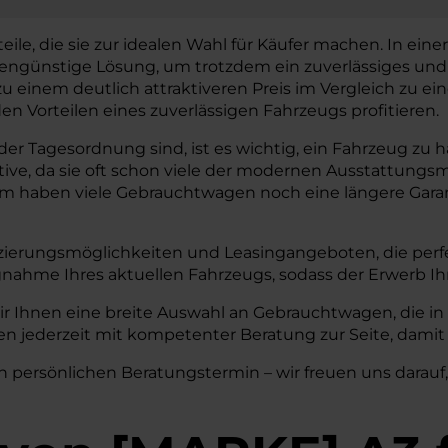
le, die sie zur idealen Wahl für Käufer machen. In einer R
stengünstige Lösung, um trotzdem ein zuverlässiges un
 zu einem deutlich attraktiveren Preis im Vergleich zu
 Vorteilen eines zuverlässigen Fahrzeugs profitieren.
r Tagesordnung sind, ist es wichtig, ein Fahrzeug zu habe
tive, da sie oft schon viele der modernen Ausstattun
em haben viele Gebrauchtwagen noch eine längere Garant
zierungsmöglichkeiten und Leasingangeboten, die perfe
nahme Ihres aktuellen Fahrzeugs, sodass der Erwerb I
ir Ihnen eine breite Auswahl an Gebrauchtwagen, die i
n jederzeit mit kompetenter Beratung zur Seite, damit 
n persönlichen Beratungstermin – wir freuen uns darauf