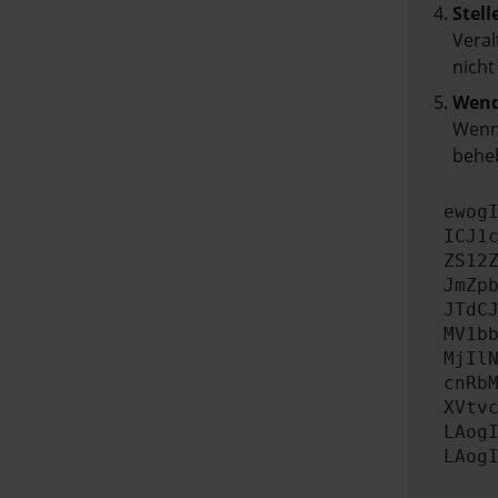
Stell
Veral
nicht
Wend
Wenn 
beheb
ewog
ICJ1
ZS12
JmZp
JTdC
MV1b
MjIl
cnRb
XVtv
LAog
LAog