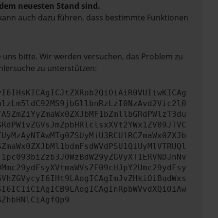
f dem neuesten Stand sind.
rn kann auch dazu führen, dass bestimmte Funktionen
e uns bitte. Wir werden versuchen, das Problem zu
hlersuche zu unterstützen:
yI6IHsKICAgICJtZXRob2QiOiAiR0VUIiwKICAg
mlzLm5ldC92MS9jbGllbnRzLzI0NzAvd2Vic2l0
TA5ZmZiYyZmaWx0ZXJbMF1bZmllbGRdPWlzT3du
GRdPW1vZGVsJmZpbHRlclsxXVt2YWx1ZV09JTVC
TUyMzAyNTAwMTg0ZSUyMiU3RCU1RCZmaWx0ZXJb
SZmaWx0ZXJbMl1bdmFsdWVdPSU1QiUyMlVTRUQl
T1pc093biZzb3J0WzBdW29yZGVyXT1ERVNDJnNv
0Mmc29ydFsyXVtmaWVsZF09cHJpY2Umc29ydFsy
GVhZGVycyI6IHt9LAogICAgImJvZHkiOiBudWxs
SI6ICIiCiAgICB9LAogICAgInRpbWVvdXQiOiAw
GZhbHNlCiAgfQp9