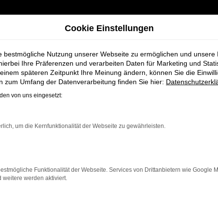
Cookie Einstellungen
ie bestmögliche Nutzung unserer Webseite zu ermöglichen und unsere
hierbei Ihre Präferenzen und verarbeiten Daten für Marketing und Stati
einem späteren Zeitpunkt Ihre Meinung ändern, können Sie die Einwillig
wagen für Stuhr bei Schmidt + Koch
en zum Umfang der Datenverarbeitung finden Sie hier:
Datenschutzerkl
en von uns eingesetzt:
n Audi A3 Gebrau
rlich, um die Kernfunktionalität der Webseite zu gewährleisten.
dt + Koch
estmögliche Funktionalität der Webseite. Services von Drittanbietern wie Google 
eitere werden aktiviert.
die ein zuverlässiges und modernes Fahrzeug suchen.
Mit s
eser Gebrauchtwagen eine kostengünstige Alternative z
ngere Fahrten, der A3 überzeugt durch Fahrkomfort, Sich