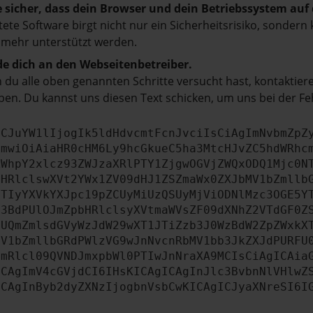
e sicher, dass dein Browser und dein Betriebssystem au
tete Software birgt nicht nur ein Sicherheitsrisiko, sonde
 mehr unterstützt werden.
e dich an den Webseitenbetreiber.
du alle oben genannten Schritte versucht hast, kontaktier
en. Du kannst uns diesen Text schicken, um uns bei der Fe
ICJuYW1lIjogIk5ldHdvcmtFcnJvciIsCiAgImNvbmZpZ
cmwiOiAiaHR0cHM6Ly9hcGkueC5ha3MtcHJvZC5hdWRhc
ZWhpY2xlcz93ZWJzaXRlPTY1ZjgwOGVjZWQxODQ1Mjc0N
bHRlclswXVt2YWx1ZV09dHJ1ZSZmaWx0ZXJbMV1bZmllb
JTIyYXVkYXJpc19pZCUyMiUzQSUyMjViODNlMzc3OGE5Y
b3BdPUlOJmZpbHRlclsyXVtmaWVsZF09dXNhZ2VTdGF0Z
NUQmZmlsdGVyWzJdW29wXT1JTiZzb3J0WzBdW2ZpZWxkX
MV1bZmllbGRdPWlzVG9wJnNvcnRbMV1bb3JkZXJdPURFU
cmRlcl09QVNDJmxpbWl0PTIwJnNraXA9MCIsCiAgICAia
ICAgImV4cGVjdCI6IHsKICAgICAgInJlc3BvbnNlVHlwZ
ICAgInByb2dyZXNzIjogbnVsbCwKICAgICJyaXNreSI6I