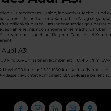
ation aus modernem Design, innovativer Technik und e
ie für mehr Sicherheit und Komfort im Alltag sorgen, so
tfreundlichkeit bieten. Das Innenraumdesign überzeugt
edes Fahrerlebnis noch angenehmer macht. Darüber hinau
tverkehr als auch auf längeren Fahrten viel Komfort. K
reint.
 Audi A3:
l/100 km; CO
-Emissionen (kombiniert): 167-115 g/km; CO
-
2
2
1 kWh/100 km plus 1,5-1,1 l/100 km; Kraftstoffverbrauch b
O
-Klasse gewichtet kombiniert: B; CO
-Klasse bei entlad
2
2