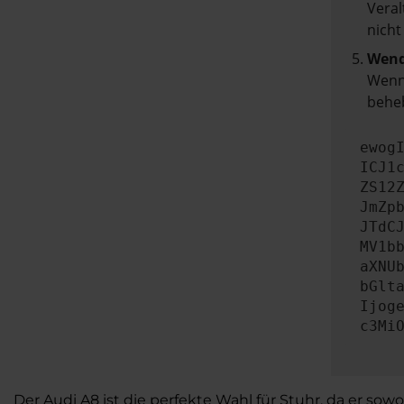
Veral
nicht
Wend
Wenn 
beheb
ewog
ICJ1
ZS12
JmZp
JTdC
MV1b
aXNU
bGlt
Ijog
c3Mi
Der Audi A8 ist die perfekte Wahl für Stuhr, da er sow