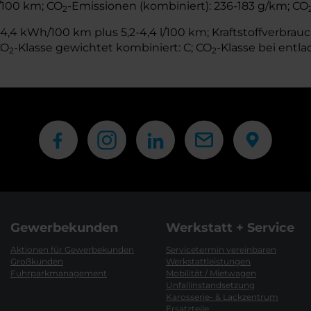
l/100 km; CO
-Emissionen (kombiniert): 236-183 g/km; CO
2
,4 kWh/100 km plus 5,2-4,4 l/100 km; Kraftstoffverbrauch
CO
-Klasse gewichtet kombiniert: C; CO
-Klasse bei entla
2
2
Gewerbekunden
Werkstatt + Service
Aktionen für Gewerbekunden
Servicetermin vereinbaren
Großkunden
Werkstattleistungen
Fuhrparkmanagement
Mobilität / Mietwagen
Unfallinstandsetzung
Karosserie- & Lackzentrum
Ersatzteile