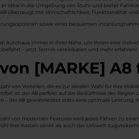
t er ideal in die Umgebung von Stuhr und bietet Fahrkom
8 überzeugt mit Wirtschaftlichkeit, Funktionalität und 
nzierungsoptionen sowie einer bequemen Inzahlungnahme 
udi Autohaus immer in Ihrer Nähe, um Ihnen eine indivi
obefahrt – jetzt Termin vereinbaren und mehr erfahren!
von
[
MARKE
]
A8
ahl von Vorteilen, die es zur idealen Wahl für Ihre Mobil
rt ist der A8 perfekt auf die Bedürfnisse der Region u
n – der A8 gewährleistet stets eine optimale Leistung
lzahl von modernen Features wird jedes Fahren zu einem
owohl Ihre Kosten senkt als auch der Umwelt zugutekomm