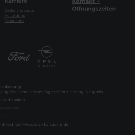
Karriere
Kontakt +
Öffnungszeiten
Stellenangebote
Ausbildung
Praktikum
tzulassung).
ung des Herstellers am Tag der Erstzulassung (Neupreis).
er vorbehalten.
vorbehalten.
gen
nd-koch.de |
Webdesign by audaris.de