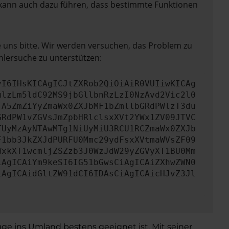
rn kann auch dazu führen, dass bestimmte Funktionen
e uns bitte. Wir werden versuchen, das Problem zu
hlersuche zu unterstützen:
yI6IHsKICAgICJtZXRob2QiOiAiR0VUIiwKICAg
mlzLm5ldC92MS9jbGllbnRzLzI0NzAvd2Vic2l0
TA5ZmZiYyZmaWx0ZXJbMF1bZmllbGRdPWlzT3du
GRdPW1vZGVsJmZpbHRlclsxXVt2YWx1ZV09JTVC
TUyMzAyNTAwMTg1NiUyMiU3RCU1RCZmaWx0ZXJb
F1bb3JkZXJdPURFU0Mmc29ydFsxXVtmaWVsZF09
WxkXT1wcmljZSZzb3J0WzJdW29yZGVyXT1BU0Mm
iAgICAiYm9keSI6IG51bGwsCiAgICAiZXhwZWN0
iAgICAidGltZW91dCI6IDAsCiAgICAicHJvZ3Jl
üge ins Umland bestens geeignet ist. Mit seiner