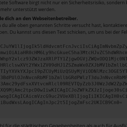
tete Software birgt nicht nur ein Sicherheitsrisiko, sonde
 mehr unterstützt werden.
e dich an den Webseitenbetreiber.
du alle oben genannten Schritte versucht hast, kontaktier
en. Du kannst uns diesen Text schicken, um uns bei der Fe
ICJuYW1lIjogIk5ldHdvcmtFcnJvciIsCiAgImNvbmZpZ
cmwiOiAiaHR0cHM6Ly9hcGkueC5ha3MtcHJvZC5hdWRhc
ZWhpY2xlcz93ZWJzaXRlPTY1ZjgwOGVjZWQxODQ1Mjc0N
bHRlclswXVt2YWx1ZV09dHJ1ZSZmaWx0ZXJbMV1bZmllb
JTIyYXVkYXJpc19pZCUyMiUzQSUyMjViODNlMzc3OGE5Y
b3BdPUlOJnNvcnRbMF1bZmllbGRdPWlzT3duJnNvcnRbM
b3Amc29ydFsxXVtvcmRlcl09REVTQyZzb3J0WzJdW2ZpZ
aXQ9MjAmc2tpcD0wIiwKICAgICJoZWFkZXJzIjoge30sC
ewogICAgICAicmVzcG9uc2VUeXBlIjogIiIKICAgIH0sC
OiBudWxsLAogICAgInJpc2t5IjogZmFsc2UKICB9Cn0=
ohl für die städtischen Gegebenheiten als auch für Ausfl