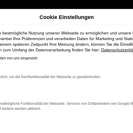
Cookie Einstellungen
ie bestmögliche Nutzung unserer Webseite zu ermöglichen und unsere
hierbei Ihre Präferenzen und verarbeiten Daten für Marketing und Stati
einem späteren Zeitpunkt Ihre Meinung ändern, können Sie die Einwillig
r
en zum Umfang der Datenverarbeitung finden Sie hier:
Datenschutzerkl
en von uns eingesetzt:
ge bei Schmidt +
rlich, um die Kernfunktionalität der Webseite zu gewährleisten.
 die ein zuverlässiges und modernes Fahrzeug suchen. Ob
enz und modernes Design, das sowohl in der Stadt als au
estmögliche Funktionalität der Webseite. Services von Drittanbietern wie Google 
n neben einer breiten Auswahl an Audi Fahrzeugen auc
eitere werden aktiviert.
en maßgeschneiderte Finanzierungslösungen sowie Leas
ngnahme
,
Wartung und Reparaturen
direkt bei Ihrem Au