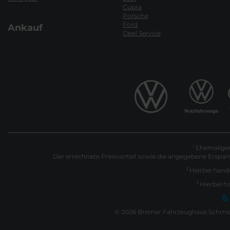
Cupra
Porsche
Ford
Ankauf
Opel Service
Ehemaliger 
1
Der errechnete Preisvorteil sowie die angegebene Erspar
2
Hierbei hande
3
Hierbei h
© 2026 Bremer Fahrzeughaus Schmidt