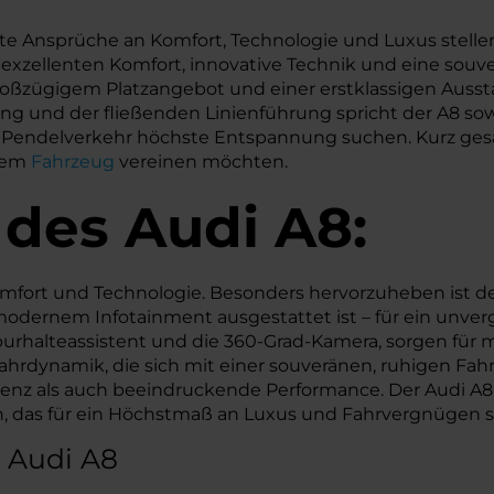
chste Ansprüche an Komfort, Technologie und Luxus stell
uf exzellenten Komfort, innovative Technik und eine sou
ßzügigem Platzangebot und einer erstklassigen Aussta
g und der fließenden Linienführung spricht der A8 sowoh
 Pendelverkehr höchste Entspannung suchen. Kurz gesagt: 
nem
Fahrzeug
vereinen möchten.
 des
Audi
A8:
omfort und Technologie. Besonders hervorzuheben ist d
ernem Infotainment ausgestattet ist – für ein unverglei
rhalteassistent und die 360-Grad-Kamera, sorgen für me
rdynamik, die sich mit einer souveränen, ruhigen Fahrt
zienz als auch beeindruckende Performance. Der Audi A8
 das für ein Höchstmaß an Luxus und Fahrvergnügen s
 Audi A8