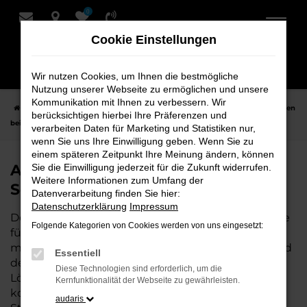
0
Zum
Hauptinhalt
Cookie Einstellungen
springen
Wir nutzen Cookies, um Ihnen die bestmögliche
Nutzung unserer Webseite zu ermöglichen und unsere
Kommunikation mit Ihnen zu verbessern. Wir
Startseite
Stuhr
Audi
Audi e-tron GT
Audi e-tron GT Neuwagen
berücksichtigen hierbei Ihre Präferenzen und
bei Schmidt + Koch für Stuhr
verarbeiten Daten für Marketing und Statistiken nur,
wenn Sie uns Ihre Einwilligung geben. Wenn Sie zu
einem späteren Zeitpunkt Ihre Meinung ändern, können
Audi e-tron GT Neuwagen bei
Sie die Einwilligung jederzeit für die Zukunft widerrufen.
Weitere Informationen zum Umfang der
Schmidt + Koch für Stuhr
Datenverarbeitung finden Sie hier:
Datenschutzerklärung
Impressum
Der Audi e-tron GT ist die perfekte Wahl für alle, die
Folgende Kategorien von Cookies werden von uns eingesetzt:
für Stuhr einen Neuwagen suchen. Mit seiner
modernen Technik, seinem effizienten Antrieb und
Essentiell
dem stilvollen Design ist der e-tron GT die ideale
Diese Technologien sind erforderlich, um die
Lösung für jeden, der ein zuverlässiges und
Kernfunktionalität der Webseite zu gewährleisten.
komfortables Fahrzeug möchte. Egal, ob für den
audaris