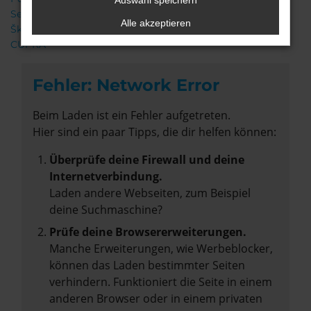
Auswahl speichern
Seat
Alle akzeptieren
Škoda
CUPRA
Fehler: Network Error
Beim Laden ist ein Fehler aufgetreten.
Hier sind ein paar Tipps, die dir helfen können:
Überprüfe deine Firewall und deine
Internetverbindung.
Laden andere Webseiten, zum Beispiel
deine Suchmaschine?
Prüfe deine Browsererweiterungen.
Manche Erweiterungen, wie Werbeblocker,
können das Laden bestimmter Seiten
verhindern. Funktioniert die Seite in einem
anderen Browser oder in einem privaten