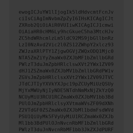
ewogICJuYW1lIjogIk5ldHdvcmtFcnJv
ciIsCiAgImNvbmZpZyI6IHsKICAgICJt
ZXRob2QiOiAiR0VUIiwKICAgICJ1cmwi
OiAiaHR0cHM6Ly9hcGkueC5ha3MtcHJv
ZC5hdWRhcmlzLm5ldC92MS9jbGllbnRz
LzI0NzAvd2Vic2l0ZS12ZWhpY2xlcz93
ZWJzaXRlPTY1ZjgwOGVjZWQxODQ1Mjc0
NTA5ZmZiYyZmaWx0ZXJbMF1bZmllbGRd
PWlzT3duJmZpbHRlclswXVt2YWx1ZV09
dHJ1ZSZmaWx0ZXJbMV1bZmllbGRdPW1v
ZGVsJmZpbHRlclsxXVt2YWx1ZV09JTVC
JTdCJTIyYXVkYXJpc19pZCUyMiUzQSUy
MjYxMWUyNjIyNDE5NTdhNmMxNjZkYzQ0
NCUyMiU3RCU1RCZmaWx0ZXJbMV1bb3Bd
PUlOJmZpbHRlclsyXVtmaWVsZF09dXNh
Z2VTdGF0ZSZmaWx0ZXJbMl1bdmFsdWVd
PSU1QiUyMk5FVyUyMiU1RCZmaWx0ZXJb
Ml1bb3BdPUlOJnNvcnRbMF1bZmllbGRd
PWlzT3duJnNvcnRbMF1bb3JkZXJdPURF