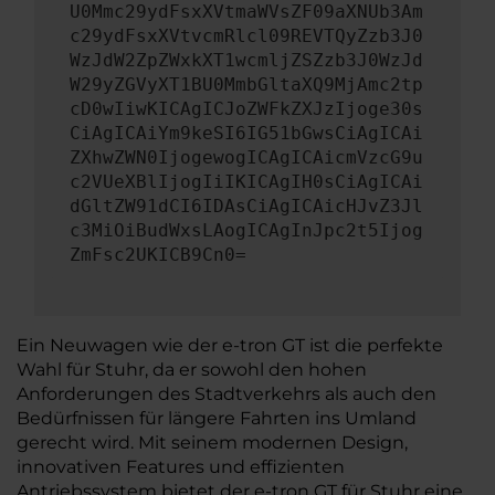
U0Mmc29ydFsxXVtmaWVsZF09aXNUb3Am
c29ydFsxXVtvcmRlcl09REVTQyZzb3J0
WzJdW2ZpZWxkXT1wcmljZSZzb3J0WzJd
W29yZGVyXT1BU0MmbGltaXQ9MjAmc2tp
cD0wIiwKICAgICJoZWFkZXJzIjoge30s
CiAgICAiYm9keSI6IG51bGwsCiAgICAi
ZXhwZWN0IjogewogICAgICAicmVzcG9u
c2VUeXBlIjogIiIKICAgIH0sCiAgICAi
dGltZW91dCI6IDAsCiAgICAicHJvZ3Jl
c3MiOiBudWxsLAogICAgInJpc2t5Ijog
ZmFsc2UKICB9Cn0=
Ein Neuwagen wie der e-tron GT ist die perfekte
Wahl für Stuhr, da er sowohl den hohen
Anforderungen des Stadtverkehrs als auch den
Bedürfnissen für längere Fahrten ins Umland
gerecht wird. Mit seinem modernen Design,
innovativen Features und effizienten
Antriebssystem bietet der e-tron GT für Stuhr eine