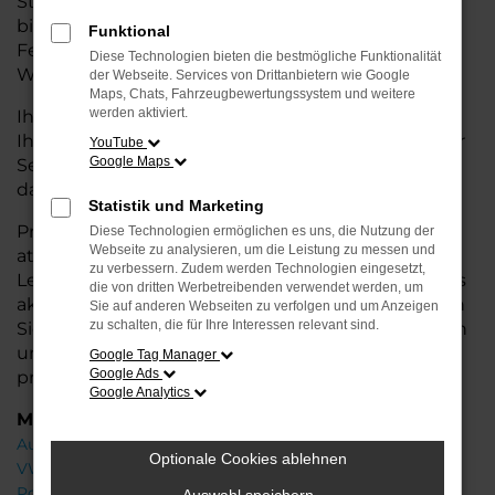
Stadtverkehr oder längere Fahrten – der e-tron GT
bietet Ihnen höchsten Fahrkomfort, innovative
Funktional
Features und eine herausragende
Diese Technologien bieten die bestmögliche Funktionalität
Wirtschaftlichkeit.
der Webseite. Services von Drittanbietern wie Google
Maps, Chats, Fahrzeugbewertungssystem und weitere
werden aktiviert.
Ihr Audi Autohaus in der Nähe von Stuhr steht
Ihnen mit einer breiten Auswahl an Neuwagen zur
YouTube
Google Maps
Seite und bietet Ihnen umfassende
Beratung
,
damit Sie das für Sie passende Fahrzeug finden.
Statistik und Marketing
Profitieren Sie von zusätzlichen Services wie
Diese Technologien ermöglichen es uns, die Nutzung der
Webseite zu analysieren, um die Leistung zu messen und
attraktiven Finanzierungsmöglichkeiten,
zu verbessern. Zudem werden Technologien eingesetzt,
Leasingangeboten und der Inzahlungnahme Ihres
die von dritten Werbetreibenden verwendet werden, um
aktuellen Fahrzeugs. Besuchen Sie uns und lassen
Sie auf anderen Webseiten zu verfolgen und um Anzeigen
zu schalten, die für Ihre Interessen relevant sind.
Sie sich von unseren Experten beraten – wir freuen
uns, Ihnen den perfekten Neuwagen zu
Google Tag Manager
Google Ads
präsentieren!
Google Analytics
Marken
Audi
Optionale Cookies ablehnen
VW
Porsche