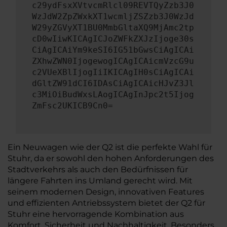
c29ydFsxXVtvcmRlcl09REVTQyZzb3J0
WzJdW2ZpZWxkXT1wcmljZSZzb3J0WzJd
W29yZGVyXT1BU0MmbGltaXQ9MjAmc2tp
cD0wIiwKICAgICJoZWFkZXJzIjoge30s
CiAgICAiYm9keSI6IG51bGwsCiAgICAi
ZXhwZWN0IjogewogICAgICAicmVzcG9u
c2VUeXBlIjogIiIKICAgIH0sCiAgICAi
dGltZW91dCI6IDAsCiAgICAicHJvZ3Jl
c3MiOiBudWxsLAogICAgInJpc2t5Ijog
ZmFsc2UKICB9Cn0=
Ein Neuwagen wie der Q2 ist die perfekte Wahl für
Stuhr, da er sowohl den hohen Anforderungen des
Stadtverkehrs als auch den Bedürfnissen für
längere Fahrten ins Umland gerecht wird. Mit
seinem modernen Design, innovativen Features
und effizienten Antriebssystem bietet der Q2 für
Stuhr eine hervorragende Kombination aus
Komfort, Sicherheit und Nachhaltigkeit. Besonders