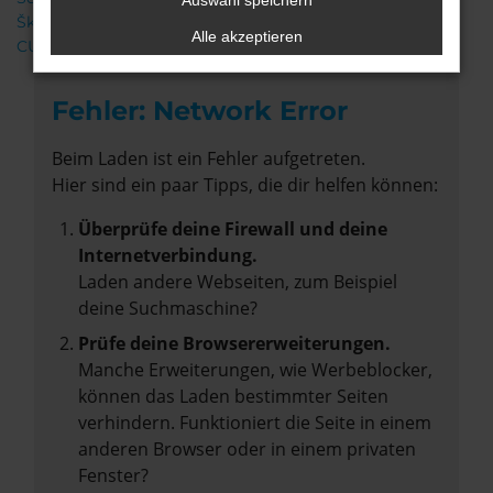
Auswahl speichern
Škoda
Alle akzeptieren
CUPRA
Fehler: Network Error
Beim Laden ist ein Fehler aufgetreten.
Hier sind ein paar Tipps, die dir helfen können:
Überprüfe deine Firewall und deine
Internetverbindung.
Laden andere Webseiten, zum Beispiel
deine Suchmaschine?
Prüfe deine Browsererweiterungen.
Manche Erweiterungen, wie Werbeblocker,
können das Laden bestimmter Seiten
verhindern. Funktioniert die Seite in einem
anderen Browser oder in einem privaten
Fenster?