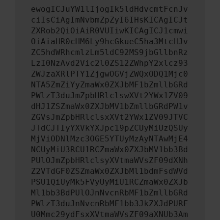
ewogICJuYW1lIjogIk5ldHdvcmtFcnJv
ciIsCiAgImNvbmZpZyI6IHsKICAgICJt
ZXRob2QiOiAiR0VUIiwKICAgICJ1cmwi
OiAiaHR0cHM6Ly9hcGkueC5ha3MtcHJv
ZC5hdWRhcmlzLm5ldC92MS9jbGllbnRz
LzI0NzAvd2Vic2l0ZS12ZWhpY2xlcz93
ZWJzaXRlPTY1ZjgwOGVjZWQxODQ1Mjc0
NTA5ZmZiYyZmaWx0ZXJbMF1bZmllbGRd
PWlzT3duJmZpbHRlclswXVt2YWx1ZV09
dHJ1ZSZmaWx0ZXJbMV1bZmllbGRdPW1v
ZGVsJmZpbHRlclsxXVt2YWx1ZV09JTVC
JTdCJTIyYXVkYXJpc19pZCUyMiUzQSUy
MjViODNlMzc3OGE5YTUyMzAyNTAwMjE4
NCUyMiU3RCU1RCZmaWx0ZXJbMV1bb3Bd
PUlOJmZpbHRlclsyXVtmaWVsZF09dXNh
Z2VTdGF0ZSZmaWx0ZXJbMl1bdmFsdWVd
PSU1QiUyMk5FVyUyMiU1RCZmaWx0ZXJb
Ml1bb3BdPUlOJnNvcnRbMF1bZmllbGRd
PWlzT3duJnNvcnRbMF1bb3JkZXJdPURF
U0Mmc29ydFsxXVtmaWVsZF09aXNUb3Am