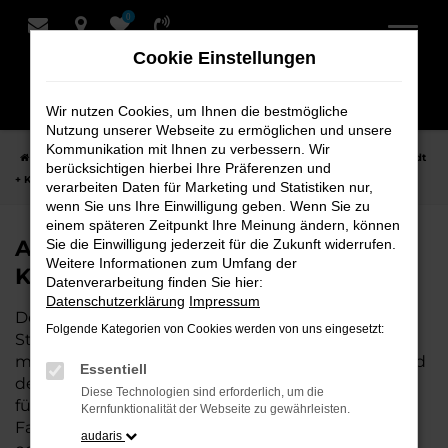
0
Zum
Hauptinhalt
Cookie Einstellungen
springen
Wir nutzen Cookies, um Ihnen die bestmögliche
Nutzung unserer Webseite zu ermöglichen und unsere
Kommunikation mit Ihnen zu verbessern. Wir
Startseite
Stuhr
Audi
Audi Q2
Audi Q2 Neuwagen bei Schmidt
berücksichtigen hierbei Ihre Präferenzen und
+ Koch für Stuhr
verarbeiten Daten für Marketing und Statistiken nur,
wenn Sie uns Ihre Einwilligung geben. Wenn Sie zu
einem späteren Zeitpunkt Ihre Meinung ändern, können
Audi Q2 Neuwagen bei Schmidt +
Sie die Einwilligung jederzeit für die Zukunft widerrufen.
Weitere Informationen zum Umfang der
Koch für Stuhr
Datenverarbeitung finden Sie hier:
Datenschutzerklärung
Impressum
Der Audi Q2 ist die perfekte Wahl für alle, die für
Folgende Kategorien von Cookies werden von uns eingesetzt:
Stuhr einen Neuwagen suchen. Mit seiner
modernen Technik, seinem effizienten Antrieb und
Essentiell
dem stilvollen Design ist der Q2 die ideale Lösung
Diese Technologien sind erforderlich, um die
für jeden, der ein zuverlässiges und komfortables
Kernfunktionalität der Webseite zu gewährleisten.
Fahrzeug möchte. Egal, ob für den Stadtverkehr
audaris