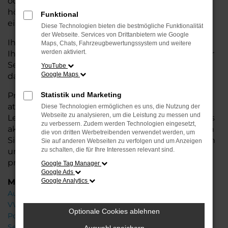
oder längere Fahrten – der Q2 bietet Ihnen
höchsten Fahrkomfort, innovative Features und
Funktional
eine herausragende Wirtschaftlichkeit.
Diese Technologien bieten die bestmögliche Funktionalität
der Webseite. Services von Drittanbietern wie Google
Ihr Audi Autohaus in der Nähe von Stuhr steht
Maps, Chats, Fahrzeugbewertungssystem und weitere
werden aktiviert.
Ihnen mit einer breiten Auswahl an Neuwagen zur
Seite und bietet Ihnen umfassende
Beratung
,
YouTube
Google Maps
damit Sie das für Sie passende Fahrzeug finden.
Profitieren Sie von zusätzlichen Services wie
Statistik und Marketing
attraktiven Finanzierungsmöglichkeiten,
Diese Technologien ermöglichen es uns, die Nutzung der
Webseite zu analysieren, um die Leistung zu messen und
Leasingangeboten und der Inzahlungnahme Ihres
zu verbessern. Zudem werden Technologien eingesetzt,
aktuellen Fahrzeugs. Besuchen Sie uns und lassen
die von dritten Werbetreibenden verwendet werden, um
Sie sich von unseren Experten beraten – wir freuen
Sie auf anderen Webseiten zu verfolgen und um Anzeigen
zu schalten, die für Ihre Interessen relevant sind.
uns, Ihnen den perfekten Neuwagen zu
präsentieren!
Google Tag Manager
Google Ads
Marken
Google Analytics
Audi
VW
Optionale Cookies ablehnen
Porsche
Seat