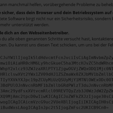
kann manchmal helfen, vorübergehende Probleme zu beheb
e sicher, dass dein Browser und dein Betriebssystem au
tete Software birgt nicht nur ein Sicherheitsrisiko, sonde
 mehr unterstützt werden.
e dich an den Webseitenbetreiber.
du alle oben genannten Schritte versucht hast, kontaktier
en. Du kannst uns diesen Text schicken, um uns bei der Fe
ICJuYW1lIjogIk5ldHdvcmtFcnJvciIsCiAgImNvbmZpZ
cmwiOiAiaHR0cHM6Ly9hcGkueC5ha3MtcHJvZC5hdWRhc
ZWhpY2xlcz93ZWJzaXRlPTY1ZjgwOGVjZWQxODQ1Mjc0N
bHRlclswXVt2YWx1ZV09dHJ1ZSZmaWx0ZXJbMV1bZmllb
JTIyYXVkYXJpc19pZCUyMiUzQSUyMjY1MTNlOWExODc0O
b3BdPUlOJnNvcnRbMF1bZmllbGRdPWlzT3duJnNvcnRbM
b3Amc29ydFsxXVtvcmRlcl09REVTQyZzb3J0WzJdW2ZpZ
aXQ9MjAmc2tpcD0wIiwKICAgICJoZWFkZXJzIjoge30sC
ewogICAgICAicmVzcG9uc2VUeXBlIjogIiIKICAgIH0sC
OiBudWxsLAogICAgInJpc2t5IjogZmFsc2UKICB9Cn0=