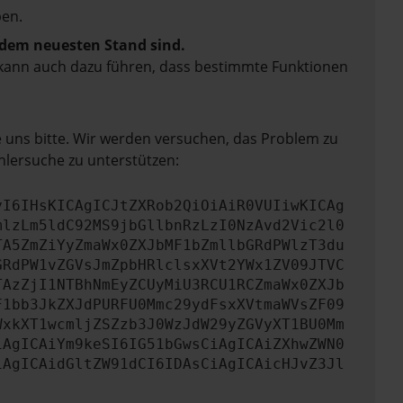
en.
f dem neuesten Stand sind.
rn kann auch dazu führen, dass bestimmte Funktionen
e uns bitte. Wir werden versuchen, das Problem zu
hlersuche zu unterstützen:
yI6IHsKICAgICJtZXRob2QiOiAiR0VUIiwKICAg
mlzLm5ldC92MS9jbGllbnRzLzI0NzAvd2Vic2l0
TA5ZmZiYyZmaWx0ZXJbMF1bZmllbGRdPWlzT3du
GRdPW1vZGVsJmZpbHRlclsxXVt2YWx1ZV09JTVC
TAzZjI1NTBhNmEyZCUyMiU3RCU1RCZmaWx0ZXJb
F1bb3JkZXJdPURFU0Mmc29ydFsxXVtmaWVsZF09
WxkXT1wcmljZSZzb3J0WzJdW29yZGVyXT1BU0Mm
iAgICAiYm9keSI6IG51bGwsCiAgICAiZXhwZWN0
iAgICAidGltZW91dCI6IDAsCiAgICAicHJvZ3Jl