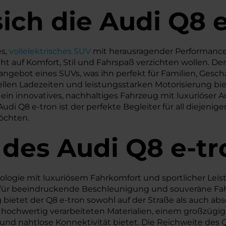
ich die Audi Q8 
es,
vollelektrisches SUV
mit herausragender Performance 
 auf Komfort, Stil und Fahrspaß verzichten wollen. Der
zangebot eines SUVs, was ihn perfekt für Familien, Gesc
len Ladezeiten und leistungsstarken Motorisierung bie
ein innovatives, nachhaltiges Fahrzeug mit luxuriöser 
udi Q8 e-tron ist der perfekte Begleiter für all diejenig
öchten.
 des
Audi
Q8 e-tr
nologie mit luxuriösem Fahrkomfort und sportlicher Leis
t für beeindruckende Beschleunigung und souveräne Fah
g bietet der Q8 e-tron sowohl auf der Straße als auch ab
 mit hochwertig verarbeiteten Materialien, einem groß
 und nahtlose Konnektivität bietet. Die Reichweite des Q