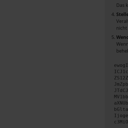
Das 
Stell
Veral
nicht
Wend
Wenn 
beheb
ewog
ICJ1
ZS12
JmZp
JTdC
MV1b
aXNU
bGlt
Ijog
c3Mi