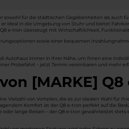
 er sowohl für die städtischen Gegebenheiten als auch fü
t er ideal in die Umgebung von Stuhr und bietet Fahrkom
8 e-tron überzeugt mit Wirtschaftlichkeit, Funktionalit
nzierungsoptionen sowie einer bequemen Inzahlungnahme 
udi Autohaus immer in Ihrer Nähe, um Ihnen eine indivi
iner Probefahrt – jetzt Termin vereinbaren und mehr erf
von
[
MARKE
]
Q8 
e Vielzahl von Vorteilen, die es zur idealen Wahl für Ihr
agendem Komfort ist der Q8 e-tron perfekt auf die Bedü
oder lange Reisen – der Q8 e-tron gewährleistet stets e
lzahl von modernen Features wird jedes Fahren zu einem