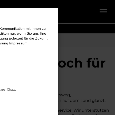
 Kommunikation mit Ihnen zu
stiken nur, wenn Sie uns Ihre
ung jederzeit für die Zukunft
ärung
Impressum
midt + Koch für
Maps, Chats,
n. Ob für den täglichen Arbeitsweg,
 sowohl in der Stadt als auch auf dem Land glänzt.
h umfassende Beratung und Service. Wir unterstützen