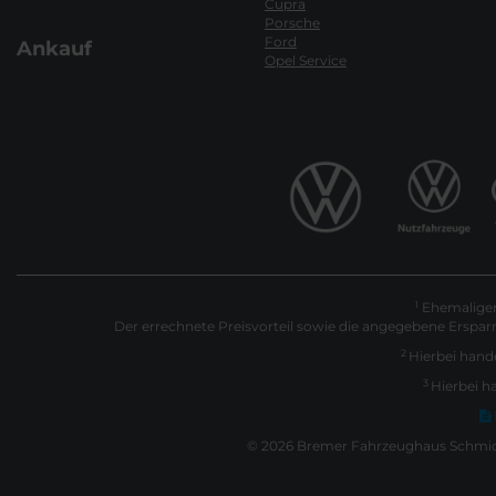
Cupra
Porsche
Ford
Ankauf
Opel Service
Ehemaliger 
1
Der errechnete Preisvorteil sowie die angegebene Erspar
2
Hierbei hande
3
Hierbei h
© 2026 Bremer Fahrzeughaus Schmidt