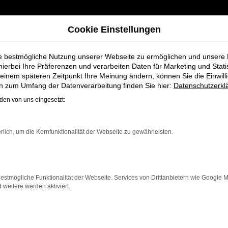
Cookie Einstellungen
ie bestmögliche Nutzung unserer Webseite zu ermöglichen und unsere
hierbei Ihre Präferenzen und verarbeiten Daten für Marketing und Stati
einem späteren Zeitpunkt Ihre Meinung ändern, können Sie die Einwillig
r Stuhr
en zum Umfang der Datenverarbeitung finden Sie hier:
Datenschutzerkl
en von uns eingesetzt:
Fahrzeuge bei Sch
rlich, um die Kernfunktionalität der Webseite zu gewährleisten.
estmögliche Funktionalität der Webseite. Services von Drittanbietern wie Google 
eitere werden aktiviert.
Stuhr, die ein zuverlässiges und modernes Fahrzeug suche
ron bietet Komfort, Effizienz und modernes Design, das
n neben einer breiten Auswahl an Audi Fahrzeugen auc