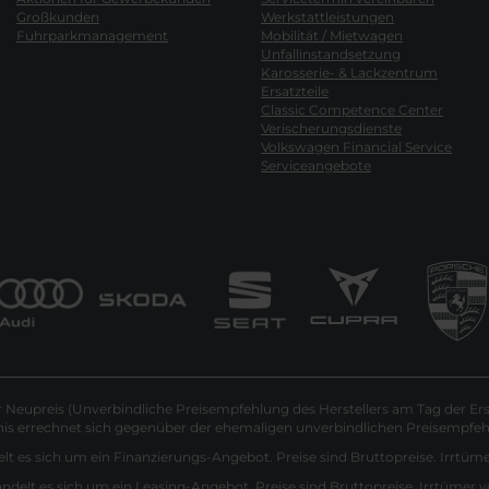
Großkunden
Werkstattleistungen
Fuhrparkmanagement
Mobilität / Mietwagen
Unfallinstandsetzung
Karosserie- & Lackzentrum
Ersatzteile
Classic Competence Center
Verischerungsdienste
Volkswagen Financial Service
Serviceangebote
Neupreis (Unverbindliche Preisempfehlung des Herstellers am Tag der Ers
nis errechnet sich gegenüber der ehemaligen unverbindlichen Preisempfehl
lt es sich um ein Finanzierungs-Angebot. Preise sind Bruttopreise. Irrtüm
andelt es sich um ein Leasing-Angebot. Preise sind Bruttopreise. Irrtümer 