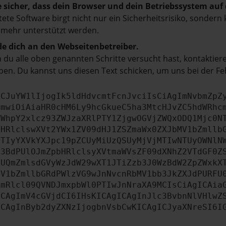
e sicher, dass dein Browser und dein Betriebssystem au
tete Software birgt nicht nur ein Sicherheitsrisiko, sonde
 mehr unterstützt werden.
e dich an den Webseitenbetreiber.
du alle oben genannten Schritte versucht hast, kontaktier
en. Du kannst uns diesen Text schicken, um uns bei der Fe
ICJuYW1lIjogIk5ldHdvcmtFcnJvciIsCiAgImNvbmZpZ
cmwiOiAiaHR0cHM6Ly9hcGkueC5ha3MtcHJvZC5hdWRhc
ZWhpY2xlcz93ZWJzaXRlPTY1ZjgwOGVjZWQxODQ1Mjc0N
bHRlclswXVt2YWx1ZV09dHJ1ZSZmaWx0ZXJbMV1bZmllb
JTIyYXVkYXJpc19pZCUyMiUzQSUyMjVjMTIwNTUyOWNlN
b3BdPUlOJmZpbHRlclsyXVtmaWVsZF09dXNhZ2VTdGF0Z
NUQmZmlsdGVyWzJdW29wXT1JTiZzb3J0WzBdW2ZpZWxkX
MV1bZmllbGRdPWlzVG9wJnNvcnRbMV1bb3JkZXJdPURFU
cmRlcl09QVNDJmxpbWl0PTIwJnNraXA9MCIsCiAgICAia
ICAgImV4cGVjdCI6IHsKICAgICAgInJlc3BvbnNlVHlwZ
ICAgInByb2dyZXNzIjogbnVsbCwKICAgICJyaXNreSI6I