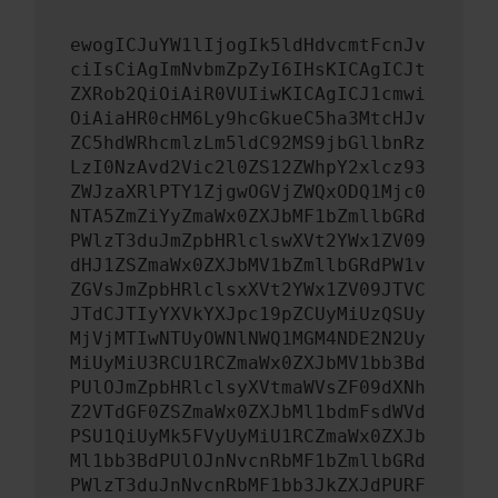
ewogICJuYW1lIjogIk5ldHdvcmtFcnJv
ciIsCiAgImNvbmZpZyI6IHsKICAgICJt
ZXRob2QiOiAiR0VUIiwKICAgICJ1cmwi
OiAiaHR0cHM6Ly9hcGkueC5ha3MtcHJv
ZC5hdWRhcmlzLm5ldC92MS9jbGllbnRz
LzI0NzAvd2Vic2l0ZS12ZWhpY2xlcz93
ZWJzaXRlPTY1ZjgwOGVjZWQxODQ1Mjc0
NTA5ZmZiYyZmaWx0ZXJbMF1bZmllbGRd
PWlzT3duJmZpbHRlclswXVt2YWx1ZV09
dHJ1ZSZmaWx0ZXJbMV1bZmllbGRdPW1v
ZGVsJmZpbHRlclsxXVt2YWx1ZV09JTVC
JTdCJTIyYXVkYXJpc19pZCUyMiUzQSUy
MjVjMTIwNTUyOWNlNWQ1MGM4NDE2N2Uy
MiUyMiU3RCU1RCZmaWx0ZXJbMV1bb3Bd
PUlOJmZpbHRlclsyXVtmaWVsZF09dXNh
Z2VTdGF0ZSZmaWx0ZXJbMl1bdmFsdWVd
PSU1QiUyMk5FVyUyMiU1RCZmaWx0ZXJb
Ml1bb3BdPUlOJnNvcnRbMF1bZmllbGRd
PWlzT3duJnNvcnRbMF1bb3JkZXJdPURF