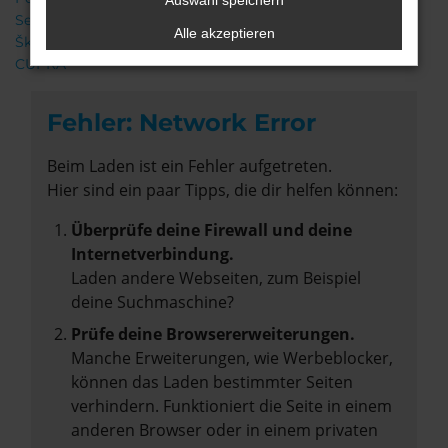
Auswahl speichern
Seat
Alle akzeptieren
Škoda
CUPRA
Fehler: Network Error
Beim Laden ist ein Fehler aufgetreten.
Hier sind ein paar Tipps, die dir helfen können:
Überprüfe deine Firewall und deine
Internetverbindung.
Laden andere Webseiten, zum Beispiel
deine Suchmaschine?
Prüfe deine Browsererweiterungen.
Manche Erweiterungen, wie Werbeblocker,
können das Laden bestimmter Seiten
verhindern. Funktioniert die Seite in einem
anderen Browser oder in einem privaten