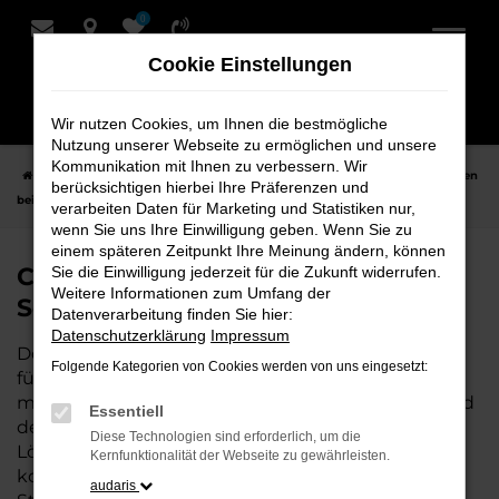
0
Zum
Hauptinhalt
Cookie Einstellungen
springen
Wir nutzen Cookies, um Ihnen die bestmögliche
Nutzung unserer Webseite zu ermöglichen und unsere
Kommunikation mit Ihnen zu verbessern. Wir
Startseite
Stuhr
CUPRA
CUPRA Ateca
CUPRA Ateca Neuwagen
berücksichtigen hierbei Ihre Präferenzen und
bei Schmidt + Koch für Stuhr
verarbeiten Daten für Marketing und Statistiken nur,
wenn Sie uns Ihre Einwilligung geben. Wenn Sie zu
einem späteren Zeitpunkt Ihre Meinung ändern, können
CUPRA Ateca Neuwagen bei
Sie die Einwilligung jederzeit für die Zukunft widerrufen.
Weitere Informationen zum Umfang der
Schmidt + Koch für Stuhr
Datenverarbeitung finden Sie hier:
Datenschutzerklärung
Impressum
Der CUPRA Ateca ist die perfekte Wahl für alle, die
Folgende Kategorien von Cookies werden von uns eingesetzt:
für Stuhr einen Neuwagen suchen. Mit seiner
modernen Technik, seinem effizienten Antrieb und
Essentiell
dem stilvollen Design ist der Ateca die ideale
Diese Technologien sind erforderlich, um die
Lösung für jeden, der ein zuverlässiges und
Kernfunktionalität der Webseite zu gewährleisten.
komfortables Fahrzeug möchte. Egal, ob für den
audaris