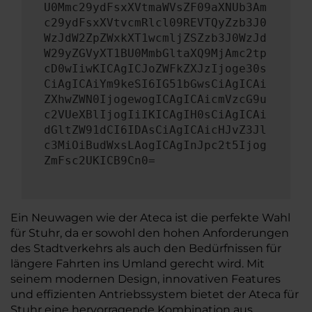
U0Mmc29ydFsxXVtmaWVsZF09aXNUb3Am
c29ydFsxXVtvcmRlcl09REVTQyZzb3J0
WzJdW2ZpZWxkXT1wcmljZSZzb3J0WzJd
W29yZGVyXT1BU0MmbGltaXQ9MjAmc2tp
cD0wIiwKICAgICJoZWFkZXJzIjoge30s
CiAgICAiYm9keSI6IG51bGwsCiAgICAi
ZXhwZWN0IjogewogICAgICAicmVzcG9u
c2VUeXBlIjogIiIKICAgIH0sCiAgICAi
dGltZW91dCI6IDAsCiAgICAicHJvZ3Jl
c3MiOiBudWxsLAogICAgInJpc2t5Ijog
ZmFsc2UKICB9Cn0=
Ein Neuwagen wie der Ateca ist die perfekte Wahl
für Stuhr, da er sowohl den hohen Anforderungen
des Stadtverkehrs als auch den Bedürfnissen für
längere Fahrten ins Umland gerecht wird. Mit
seinem modernen Design, innovativen Features
und effizienten Antriebssystem bietet der Ateca für
Stuhr eine hervorragende Kombination aus