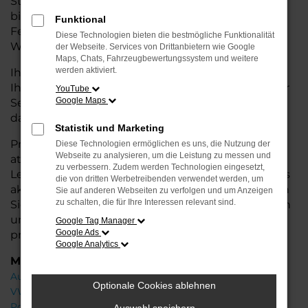
Stadtverkehr oder längere Fahrten – der Ateca
bietet Ihnen höchsten Fahrkomfort, innovative
Funktional
Features und eine herausragende
Diese Technologien bieten die bestmögliche Funktionalität
Wirtschaftlichkeit.
der Webseite. Services von Drittanbietern wie Google
Maps, Chats, Fahrzeugbewertungssystem und weitere
werden aktiviert.
Ihr CUPRA Autohaus in der Nähe von Stuhr steht
Ihnen mit einer breiten Auswahl an Neuwagen zur
YouTube
Google Maps
Seite und bietet Ihnen umfassende
Beratung
,
damit Sie das für Sie passende Fahrzeug finden.
Statistik und Marketing
Profitieren Sie von zusätzlichen Services wie
Diese Technologien ermöglichen es uns, die Nutzung der
Webseite zu analysieren, um die Leistung zu messen und
attraktiven Finanzierungsmöglichkeiten,
zu verbessern. Zudem werden Technologien eingesetzt,
Leasingangeboten und der Inzahlungnahme Ihres
die von dritten Werbetreibenden verwendet werden, um
aktuellen Fahrzeugs. Besuchen Sie uns und lassen
Sie auf anderen Webseiten zu verfolgen und um Anzeigen
zu schalten, die für Ihre Interessen relevant sind.
Sie sich von unseren Experten beraten – wir freuen
uns, Ihnen den perfekten Neuwagen zu
Google Tag Manager
Google Ads
präsentieren!
Google Analytics
Marken
Audi
Optionale Cookies ablehnen
VW
Porsche