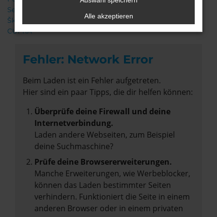
Auswahl speichern
Seat
Alle akzeptieren
Škoda
CUPRA
Fehler: Network Error
Beim Laden ist ein Fehler aufgetreten.
Hier sind ein paar Tipps, die dir helfen können:
Überprüfe deine Firewall und deine
Internetverbindung.
Laden andere Webseiten, zum Beispiel
deine Suchmaschine?
Prüfe deine Browsererweiterungen.
Manche Erweiterungen, wie Werbeblocker,
können das Laden bestimmter Seiten
verhindern. Funktioniert die Seite in einem
anderen Browser oder in einem privaten