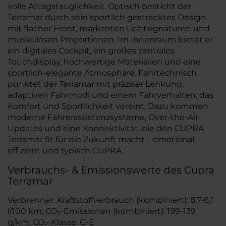
volle Alltagstauglichkeit. Optisch besticht der
Terramar durch sein sportlich gestrecktes Design
mit flacher Front, markanten Lichtsignaturen und
muskulösen Proportionen. Im Innenraum bietet er
ein digitales Cockpit, ein großes zentrales
Touchdisplay, hochwertige Materialien und eine
sportlich-elegante Atmosphäre. Fahrtechnisch
punktet der Terramar mit präziser Lenkung,
adaptiven Fahrmodi und einem Fahrverhalten, das
Komfort und Sportlichkeit vereint. Dazu kommen
moderne Fahrerassistenzsysteme, Over-the-Air-
Updates und eine Konnektivität, die den CUPRA
Terramar fit für die Zukunft macht – emotional,
effizient und typisch CUPRA.
Verbrauchs- & Emissionswerte des Cupra
Terramar
Verbrenner: Kraftstoffverbrauch (kombiniert): 8,7-6,1
l/100 km; CO
-Emissionen (kombiniert): 199-139
2
g/km; CO
-Klasse: G-E
2