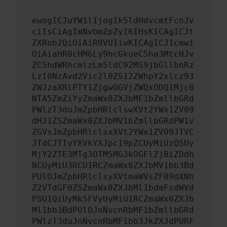
ewogICJuYW1lIjogIk5ldHdvcmtFcnJv
ciIsCiAgImNvbmZpZyI6IHsKICAgICJt
ZXRob2QiOiAiR0VUIiwKICAgICJ1cmwi
OiAiaHR0cHM6Ly9hcGkueC5ha3MtcHJv
ZC5hdWRhcmlzLm5ldC92MS9jbGllbnRz
LzI0NzAvd2Vic2l0ZS12ZWhpY2xlcz93
ZWJzaXRlPTY1ZjgwOGVjZWQxODQ1Mjc0
NTA5ZmZiYyZmaWx0ZXJbMF1bZmllbGRd
PWlzT3duJmZpbHRlclswXVt2YWx1ZV09
dHJ1ZSZmaWx0ZXJbMV1bZmllbGRdPW1v
ZGVsJmZpbHRlclsxXVt2YWx1ZV09JTVC
JTdCJTIyYXVkYXJpc19pZCUyMiUzQSUy
MjY2ZTE3MTg3OTM5MGJkOGFlZjBiZDdh
NCUyMiU3RCU1RCZmaWx0ZXJbMV1bb3Bd
PUlOJmZpbHRlclsyXVtmaWVsZF09dXNh
Z2VTdGF0ZSZmaWx0ZXJbMl1bdmFsdWVd
PSU1QiUyMk5FVyUyMiU1RCZmaWx0ZXJb
Ml1bb3BdPUlOJnNvcnRbMF1bZmllbGRd
PWlzT3duJnNvcnRbMF1bb3JkZXJdPURF