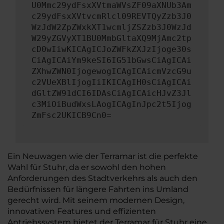
U0Mmc29ydFsxXVtmaWVsZF09aXNUb3Am
c29ydFsxXVtvcmRlcl09REVTQyZzb3J0
WzJdW2ZpZWxkXT1wcmljZSZzb3J0WzJd
W29yZGVyXT1BU0MmbGltaXQ9MjAmc2tp
cD0wIiwKICAgICJoZWFkZXJzIjoge30s
CiAgICAiYm9keSI6IG51bGwsCiAgICAi
ZXhwZWN0IjogewogICAgICAicmVzcG9u
c2VUeXBlIjogIiIKICAgIH0sCiAgICAi
dGltZW91dCI6IDAsCiAgICAicHJvZ3Jl
c3MiOiBudWxsLAogICAgInJpc2t5Ijog
ZmFsc2UKICB9Cn0=
Ein Neuwagen wie der Terramar ist die perfekte
Wahl für Stuhr, da er sowohl den hohen
Anforderungen des Stadtverkehrs als auch den
Bedürfnissen für längere Fahrten ins Umland
gerecht wird. Mit seinem modernen Design,
innovativen Features und effizienten
Antriebssystem bietet der Terramar für Stuhr eine