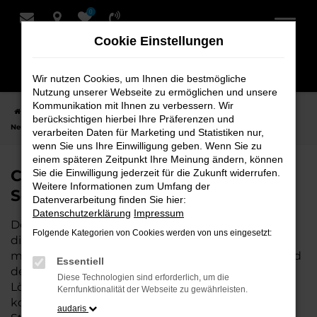
0
Zum
Hauptinhalt
Cookie Einstellungen
springen
Wir nutzen Cookies, um Ihnen die bestmögliche
Nutzung unserer Webseite zu ermöglichen und unsere
Kommunikation mit Ihnen zu verbessern. Wir
Startseite
Stuhr
CUPRA
CUPRA Terramar
CUPRA Terramar
berücksichtigen hierbei Ihre Präferenzen und
Neuwagen bei Schmidt + Koch für Stuhr
verarbeiten Daten für Marketing und Statistiken nur,
wenn Sie uns Ihre Einwilligung geben. Wenn Sie zu
einem späteren Zeitpunkt Ihre Meinung ändern, können
CUPRA Terramar Neuwagen bei
Sie die Einwilligung jederzeit für die Zukunft widerrufen.
Weitere Informationen zum Umfang der
Schmidt + Koch für Stuhr
Datenverarbeitung finden Sie hier:
Datenschutzerklärung
Impressum
Der CUPRA Terramar ist die perfekte Wahl für alle,
Folgende Kategorien von Cookies werden von uns eingesetzt:
die für Stuhr einen Neuwagen suchen. Mit seiner
modernen Technik, seinem effizienten Antrieb und
Essentiell
dem stilvollen Design ist der Terramar die ideale
Diese Technologien sind erforderlich, um die
Lösung für jeden, der ein zuverlässiges und
Kernfunktionalität der Webseite zu gewährleisten.
komfortables Fahrzeug möchte. Egal, ob für den
audaris