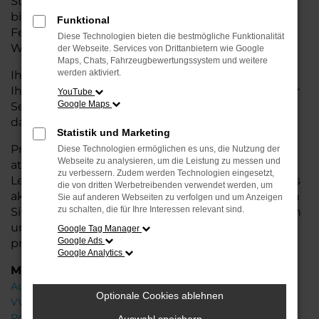
Stadtverkehr oder längere Fahrten – der Terramar
bietet Ihnen höchsten Fahrkomfort, innovative
Funktional
Features und eine herausragende
Diese Technologien bieten die bestmögliche Funktionalität
Wirtschaftlichkeit.
der Webseite. Services von Drittanbietern wie Google
Maps, Chats, Fahrzeugbewertungssystem und weitere
werden aktiviert.
Ihr CUPRA Autohaus in der Nähe von Stuhr steht
Ihnen mit einer breiten Auswahl an Neuwagen zur
YouTube
Google Maps
Seite und bietet Ihnen umfassende
Beratung
,
damit Sie das für Sie passende Fahrzeug finden.
Statistik und Marketing
Profitieren Sie von zusätzlichen Services wie
Diese Technologien ermöglichen es uns, die Nutzung der
Webseite zu analysieren, um die Leistung zu messen und
attraktiven Finanzierungsmöglichkeiten,
zu verbessern. Zudem werden Technologien eingesetzt,
Leasingangeboten und der Inzahlungnahme Ihres
die von dritten Werbetreibenden verwendet werden, um
aktuellen Fahrzeugs. Besuchen Sie uns und lassen
Sie auf anderen Webseiten zu verfolgen und um Anzeigen
zu schalten, die für Ihre Interessen relevant sind.
Sie sich von unseren Experten beraten – wir freuen
uns, Ihnen den perfekten Neuwagen zu
Google Tag Manager
Google Ads
präsentieren!
Google Analytics
Marken
Audi
Optionale Cookies ablehnen
VW
Porsche