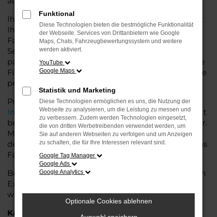
auf dem Land glänzt.
Funktional
Ihr Porsche Autohaus in der Nähe von Stuhr bietet
Diese Technologien bieten die bestmögliche Funktionalität
Ihnen neben einer breiten Auswahl an Porsche
der Webseite. Services von Drittanbietern wie Google
Fahrzeugen auch umfassende Beratung und
Maps, Chats, Fahrzeugbewertungssystem und weitere
werden aktiviert.
Service. Wir unterstützen Sie bei der Auswahl des
passenden Modells und bieten maßgeschneiderte
YouTube
Google Maps
Finanzierungslösungen sowie Leasingoptionen, die
perfekt zu Ihrem Budget und Bedarf passen.
Statistik und Marketing
Profitieren Sie von zusätzlichen Services wie
Diese Technologien ermöglichen es uns, die Nutzung der
Webseite zu analysieren, um die Leistung zu messen und
Inzahlungnahme
,
Wartung und Reparaturen
direkt
zu verbessern. Zudem werden Technologien eingesetzt,
bei Ihrem Porsche Autohaus in der Nähe von Stuhr.
die von dritten Werbetreibenden verwendet werden, um
Mit unserer großen Auswahl an Fahrzeugen und
Sie auf anderen Webseiten zu verfolgen und um Anzeigen
zu schalten, die für Ihre Interessen relevant sind.
der professionellen Beratung finden Sie bei uns das
Fahrzeug, das Ihre Ansprüche erfüllt.
Google Tag Manager
Google Ads
Besuchen Sie uns und lassen Sie sich von unserem
Google Analytics
Expertenteam beraten – der Porsche 718 Spyder
wartet auf Sie!
Optionale Cookies ablehnen
Kategorie