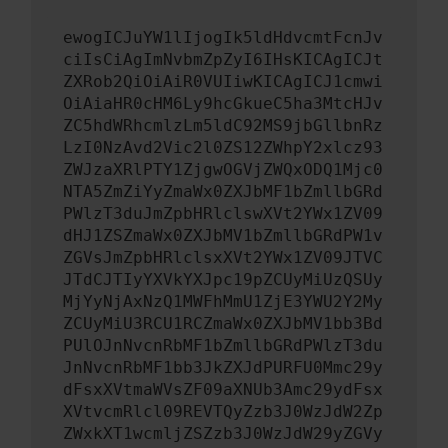
ewogICJuYW1lIjogIk5ldHdvcmtFcnJv
ciIsCiAgImNvbmZpZyI6IHsKICAgICJt
ZXRob2QiOiAiR0VUIiwKICAgICJ1cmwi
OiAiaHR0cHM6Ly9hcGkueC5ha3MtcHJv
ZC5hdWRhcmlzLm5ldC92MS9jbGllbnRz
LzI0NzAvd2Vic2l0ZS12ZWhpY2xlcz93
ZWJzaXRlPTY1ZjgwOGVjZWQxODQ1Mjc0
NTA5ZmZiYyZmaWx0ZXJbMF1bZmllbGRd
PWlzT3duJmZpbHRlclswXVt2YWx1ZV09
dHJ1ZSZmaWx0ZXJbMV1bZmllbGRdPW1v
ZGVsJmZpbHRlclsxXVt2YWx1ZV09JTVC
JTdCJTIyYXVkYXJpc19pZCUyMiUzQSUy
MjYyNjAxNzQ1MWFhMmU1ZjE3YWU2Y2My
ZCUyMiU3RCU1RCZmaWx0ZXJbMV1bb3Bd
PUlOJnNvcnRbMF1bZmllbGRdPWlzT3du
JnNvcnRbMF1bb3JkZXJdPURFU0Mmc29y
dFsxXVtmaWVsZF09aXNUb3Amc29ydFsx
XVtvcmRlcl09REVTQyZzb3J0WzJdW2Zp
ZWxkXT1wcmljZSZzb3J0WzJdW29yZGVy