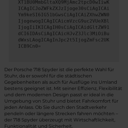
XT1BU0MmbGltaXQ9MjAmc2tpcD0wIiwK
ICAgICJoZWFkZXJzIjoge30sCiAgICAi
Ym9keSI6IG51bGwsCiAgICAiZXhwZWN0
IjogewogICAgICAicmVzcG9uc2VUeXBl
IjogIiIKICAgIH0sCiAgICAidGltZW91
dCI6IDAsCiAgICAicHJvZ3Jlc3MiOiBu
dWxsLAogICAgInJpc2t5IjogZmFsc2UK
ICB9Cn0=
Der Porsche 718 Spyder ist die perfekte Wahl für
Stuhr, da er sowohl für die städtischen
Gegebenheiten als auch für Ausflüge ins Umland
bestens geeignet ist. Mit seiner Effizienz, Flexibilität
und dem modernen Design passt er ideal in die
Umgebung von Stuhr und bietet Fahrkomfort für
jeden Anlass. Ob Sie durch den Stadtverkehr
pendeln oder längere Strecken fahren möchten –
der 718 Spyder überzeugt mit Wirtschaftlichkeit,
Funktionalität und Sicherheit.