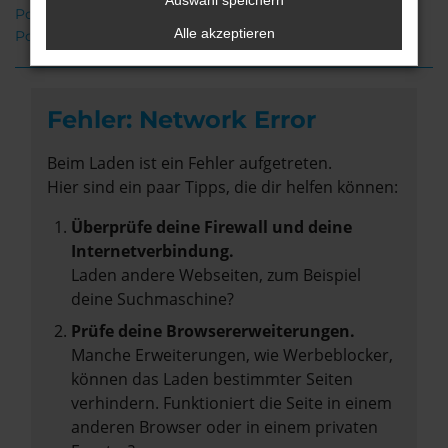
Auswahl speichern
Porsche 718 Spyder Neuwagen Stuhr
Alle akzeptieren
Porsche 718 Spyder Gebrauchtwagen Stuhr
Fehler: Network Error
Beim Laden ist ein Fehler aufgetreten.
Hier sind ein paar Tipps, die dir helfen können:
Überprüfe deine Firewall und deine
Internetverbindung.
Laden andere Webseiten, zum Beispiel
deine Suchmaschine?
Prüfe deine Browsererweiterungen.
Manche Erweiterungen, wie Werbeblocker,
können das Laden bestimmter Seiten
verhindern. Funktioniert die Seite in einem
anderen Browser oder in einem privaten