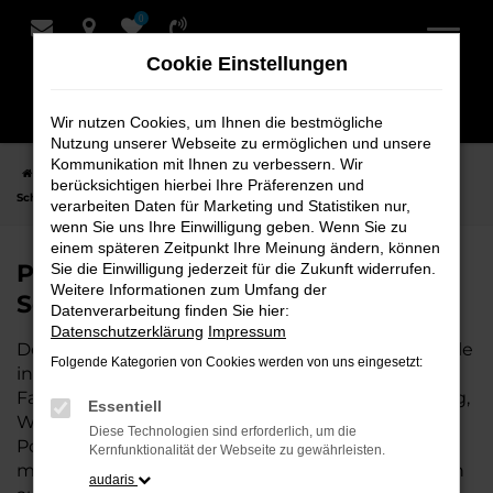
0
Zum
Hauptinhalt
Cookie Einstellungen
springen
Wir nutzen Cookies, um Ihnen die bestmögliche
Nutzung unserer Webseite zu ermöglichen und unsere
Kommunikation mit Ihnen zu verbessern. Wir
Startseite
Stuhr
Porsche
Porsche 718 Spyder Fahrzeuge bei
berücksichtigen hierbei Ihre Präferenzen und
Schmidt + Koch für Stuhr
verarbeiten Daten für Marketing und Statistiken nur,
wenn Sie uns Ihre Einwilligung geben. Wenn Sie zu
einem späteren Zeitpunkt Ihre Meinung ändern, können
Porsche 718 Spyder Fahrzeuge bei
Sie die Einwilligung jederzeit für die Zukunft widerrufen.
Weitere Informationen zum Umfang der
Schmidt + Koch für Stuhr
Datenverarbeitung finden Sie hier:
Datenschutzerklärung
Impressum
Der Porsche 718 Spyder ist die perfekte Wahl für alle
Folgende Kategorien von Cookies werden von uns eingesetzt:
in Stuhr, die ein zuverlässiges und modernes
Fahrzeug suchen. Ob für den täglichen Arbeitsweg,
Essentiell
Wochenendausflüge oder lange Reisen, der
Diese Technologien sind erforderlich, um die
Porsche 718 Spyder bietet Komfort, Effizienz und
Kernfunktionalität der Webseite zu gewährleisten.
modernes Design, das sowohl in der Stadt als auch
audaris