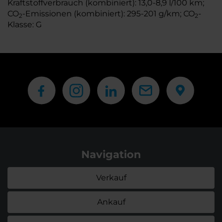
Kraftstoffverbrauch (kombiniert): 13,0-8,9 l/100 km;
CO
-Emissionen (kombiniert): 295-201 g/km; CO
-
2
2
Klasse: G
Navigation
Verkauf
Ankauf