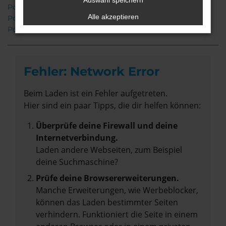
Auswahl speichern
Porsche Cayenne Stuhr
Alle akzeptieren
Porsche Cayenne Gebrauchtwagen Stuhr
Porsche Cayenne Neuwagen Stuhr
Fehler: Network Error
Beim Laden ist ein Fehler aufgetreten.
Hier sind ein paar Tipps, die dir helfen können:
Überprüfe deine Firewall und deine
Internetverbindung.
Laden andere Webseiten, zum Beispiel
deine Suchmaschine?
Prüfe deine Browsererweiterungen.
Manche Erweiterungen, wie Werbeblocker,
können das Laden bestimmter Seiten
verhindern. Funktioniert die Seite in einem