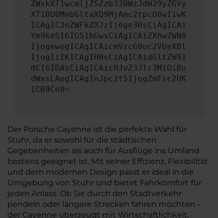
ZWxkXT1wcmljZSZzb3J0WzJdW29yZGVy
XT1BU0MmbGltaXQ9MjAmc2tpcD0wIiwK
ICAgICJoZWFkZXJzIjoge30sCiAgICAi
Ym9keSI6IG51bGwsCiAgICAiZXhwZWN0
IjogewogICAgICAicmVzcG9uc2VUeXBl
IjogIiIKICAgIH0sCiAgICAidGltZW91
dCI6IDAsCiAgICAicHJvZ3Jlc3MiOiBu
dWxsLAogICAgInJpc2t5IjogZmFsc2UK
ICB9Cn0=
Der Porsche Cayenne ist die perfekte Wahl für
Stuhr, da er sowohl für die städtischen
Gegebenheiten als auch für Ausflüge ins Umland
bestens geeignet ist. Mit seiner Effizienz, Flexibilität
und dem modernen Design passt er ideal in die
Umgebung von Stuhr und bietet Fahrkomfort für
jeden Anlass. Ob Sie durch den Stadtverkehr
pendeln oder längere Strecken fahren möchten –
der Cayenne überzeugt mit Wirtschaftlichkeit,