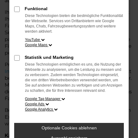
auf dem Land glänzt.
Funktional
Ihr Porsche Autohaus in der Nähe von Stuhr bietet
Diese Technologien bieten die bestmögliche Funktionalität
Ihnen neben einer breiten Auswahl an Porsche
der Webseite. Services von Drittanbietern wie Google
Fahrzeugen auch umfassende Beratung und
Maps, Chats, Fahrzeugbewertungssystem und weitere
werden aktiviert.
Service. Wir unterstützen Sie bei der Auswahl des
passenden Modells und bieten maßgeschneiderte
YouTube
Google Maps
Finanzierungslösungen sowie Leasingoptionen, die
perfekt zu Ihrem Budget und Bedarf passen.
Statistik und Marketing
Profitieren Sie von zusätzlichen Services wie
Diese Technologien ermöglichen es uns, die Nutzung der
Webseite zu analysieren, um die Leistung zu messen und
Inzahlungnahme
,
Wartung und Reparaturen
direkt
zu verbessern. Zudem werden Technologien eingesetzt,
bei Ihrem Porsche Autohaus in der Nähe von Stuhr.
die von dritten Werbetreibenden verwendet werden, um
Mit unserer großen Auswahl an Fahrzeugen und
Sie auf anderen Webseiten zu verfolgen und um Anzeigen
zu schalten, die für Ihre Interessen relevant sind.
der professionellen Beratung finden Sie bei uns das
Fahrzeug, das Ihre Ansprüche erfüllt.
Google Tag Manager
Google Ads
Besuchen Sie uns und lassen Sie sich von unserem
Google Analytics
Expertenteam beraten – der Porsche Cayenne
wartet auf Sie!
Optionale Cookies ablehnen
Kategorie