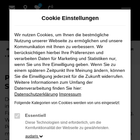
0
Zum
Hauptinhalt
Cookie Einstellungen
springen
Wir nutzen Cookies, um Ihnen die bestmögliche
Nutzung unserer Webseite zu ermöglichen und unsere
Kommunikation mit Ihnen zu verbessern. Wir
Startseite
Stuhr
Porsche
Porsche Cayenne Fahrzeuge bei Schmidt
berücksichtigen hierbei Ihre Präferenzen und
+ Koch für Stuhr
verarbeiten Daten für Marketing und Statistiken nur,
wenn Sie uns Ihre Einwilligung geben. Wenn Sie zu
einem späteren Zeitpunkt Ihre Meinung ändern, können
Porsche Cayenne Fahrzeuge bei
Sie die Einwilligung jederzeit für die Zukunft widerrufen.
Weitere Informationen zum Umfang der
Schmidt + Koch für Stuhr
Datenverarbeitung finden Sie hier:
Datenschutzerklärung
Impressum
Der Porsche Cayenne ist die perfekte Wahl für alle
Folgende Kategorien von Cookies werden von uns eingesetzt:
in Stuhr, die ein zuverlässiges und modernes
Fahrzeug suchen. Ob für den täglichen Arbeitsweg,
Essentiell
Wochenendausflüge oder lange Reisen, der
Diese Technologien sind erforderlich, um die
Porsche Cayenne bietet Komfort, Effizienz und
Kernfunktionalität der Webseite zu gewährleisten.
modernes Design, das sowohl in der Stadt als auch
audaris