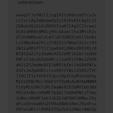
unterstützen:
ewogICJuYW1lIjogIk5ldHdvcmtFcnJv
ciIsCiAgImNvbmZpZyI6IHsKICAgICJt
ZXRob2QiOiAiR0VUIiwKICAgICJ1cmwi
OiAiaHR0cHM6Ly9hcGkueC5ha3MtcHJv
ZC5hdWRhcmlzLm5ldC92MS9jbGllbnRz
LzI0NzAvd2Vic2l0ZS12ZWhpY2xlcz93
ZWJzaXRlPTY1ZjgwOGVjZWQxODQ1Mjc0
NTA5ZmZiYyZmaWx0ZXJbMF1bZmllbGRd
PWlzT3duJmZpbHRlclswXVt2YWx1ZV09
dHJ1ZSZmaWx0ZXJbMV1bZmllbGRdPW1v
ZGVsJmZpbHRlclsxXVt2YWx1ZV09JTVC
JTdCJTIyYXVkYXJpc19pZCUyMiUzQSUy
MjViODNlMzc3OGE5YTUyMzAyNTAwMWM4
YiUyMiU3RCU1RCZmaWx0ZXJbMV1bb3Bd
PUlOJnNvcnRbMF1bZmllbGRdPWlzT3du
JnNvcnRbMF1bb3JkZXJdPURFU0Mmc29y
dFsxXVtmaWVsZF09aXNUb3Amc29ydFsx
XVtvcmRlcl09REVTQyZzb3J0WzJdW2Zp