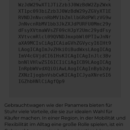
WzJdW29wXT1JTiZzb3J0WzBdW2ZpZWxk
XT1pc093biZzb3J0WzBdW29yZGVyXT1E
RVNDJnNvcnRbMV1bZmllbGRdPWlzVG9w
JnNvcnRbMV1bb3JkZXJdPURFU0Mmc29y
dFsyXVtmaWVsZF09cHJpY2Umc29ydFsy
XVtvcmRlcl09QVNDJmxpbWl0PTIwJnNr
aXA9MCIsCiAgICAiaGVhZGVycyI6IHt9
LAogICAgImJvZHkiOiBudWxsLAogICAg
ImV4cGVjdCI6IHsKICAgICAgInJlc3Bv
bnNlVHlwZSI6ICIiCiAgICB9LAogICAg
InRpbWVvdXQiOiAwLAogICAgInByb2dy
ZXNzIjogbnVsbCwKICAgICJyaXNreSI6
IGZhbHNlCiAgfQp9
Gebrauchtwagen wie der Panamera bieten für
Stuhr viele Vorteile, die sie zur idealen Wahl für
Käufer machen. In einer Region, in der Mobilität und
Flexibilität im Alltag eine große Rolle spielen, ist ein