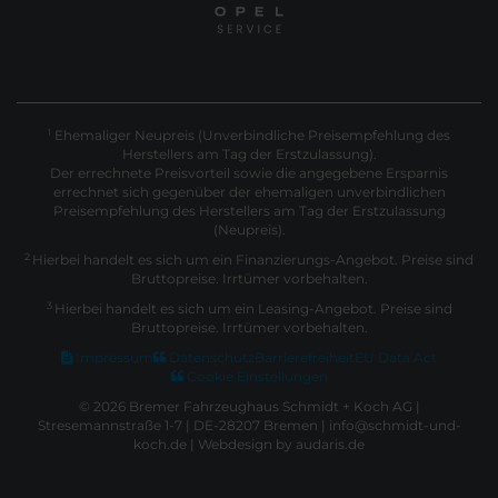
Ehemaliger Neupreis (Unverbindliche Preisempfehlung des
1
Herstellers am Tag der Erstzulassung).
Der errechnete Preisvorteil sowie die angegebene Ersparnis
errechnet sich gegenüber der ehemaligen unverbindlichen
Preisempfehlung des Herstellers am Tag der Erstzulassung
(Neupreis).
2
Hierbei handelt es sich um ein Finanzierungs-Angebot. Preise sind
Bruttopreise. Irrtümer vorbehalten.
3
Hierbei handelt es sich um ein Leasing-Angebot. Preise sind
Bruttopreise. Irrtümer vorbehalten.
Impressum
Datenschutz
Barrierefreiheit
EU Data Act
Cookie Einstellungen
© 2026 Bremer Fahrzeughaus Schmidt + Koch AG |
Stresemannstraße 1-7 | DE-28207 Bremen | info@schmidt-und-
koch.de |
Webdesign by audaris.de