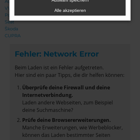
Auswahl speichern
Audi
VW
Alle akzeptieren
Porsche
Seat
Škoda
CUPRA
Fehler: Network Error
Beim Laden ist ein Fehler aufgetreten.
Hier sind ein paar Tipps, die dir helfen können:
Überprüfe deine Firewall und deine
Internetverbindung.
Laden andere Webseiten, zum Beispiel
deine Suchmaschine?
Prüfe deine Browsererweiterungen.
Manche Erweiterungen, wie Werbeblocker,
können das Laden bestimmter Seiten