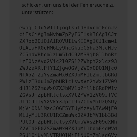
schicken, um uns bei der Fehlersuche zu
unterstützen:
ewogICJuYW1lIjogIk5ldHdvcmtFcnJv
ciIsCiAgImNvbmZpZyI6IHsKICAgICJt
ZXRob2QiOiAiR0VUIiwKICAgICJ1cmwi
OiAiaHR0cHM6Ly9hcGkueC5ha3MtcHJv
ZC5hdWRhcmlzLm5ldC92MS9jbGllbnRz
LzI0NzAvd2Vic2l0ZS12ZWhpY2xlcz93
ZWJzaXRlPTY1ZjgwOGVjZWQxODQ1Mjc0
NTA5ZmZiYyZmaWx0ZXJbMF1bZmllbGRd
PWlzT3duJmZpbHRlclswXVt2YWx1ZV09
dHJ1ZSZmaWx0ZXJbMV1bZmllbGRdPW1v
ZGVsJmZpbHRlclsxXVt2YWx1ZV09JTVC
JTdCJTIyYXVkYXJpc19pZCUyMiUzQSUy
MjViODNlMzc3OGE5YTUyMzAyNTAwMjE0
MiUyMiU3RCU1RCZmaWx0ZXJbMV1bb3Bd
PUlOJmZpbHRlclsyXVtmaWVsZF09dXNh
Z2VTdGF0ZSZmaWx0ZXJbMl1bdmFsdWVd
PSU1QiUyMlVTRUQlMjIlNUQmZmlsdGVy