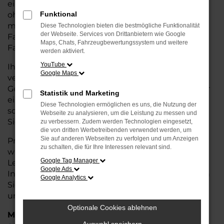
eine kostengünstige Alternative zum Neuwagen,
ohne auf Komfort und Qualität verzichten zu
Funktional
müssen. Ob im Stadtverkehr oder für längere
Diese Technologien bieten die bestmögliche Funktionalität
der Webseite. Services von Drittanbietern wie Google
Fahrten, der Panamera überzeugt durch
Maps, Chats, Fahrzeugbewertungssystem und weitere
Fahrkomfort, Sicherheit und Wirtschaftlichkeit.
werden aktiviert.
YouTube
Ihr Porsche Autohaus in Stuhr ist Ihr
Google Maps
vertrauenswürdiger Partner, wenn es um
Gebrauchtwagen geht. Wir bieten Ihnen nicht nur
Statistik und Marketing
eine große Auswahl an geprüften Fahrzeugen,
Diese Technologien ermöglichen es uns, die Nutzung der
sondern auch eine fachkundige Beratung, damit
Webseite zu analysieren, um die Leistung zu messen und
Sie das für Sie passende Modell finden.
zu verbessern. Zudem werden Technologien eingesetzt,
die von dritten Werbetreibenden verwendet werden, um
Sie auf anderen Webseiten zu verfolgen und um Anzeigen
Profitieren Sie von unseren zusätzlichen
Services
zu schalten, die für Ihre Interessen relevant sind.
wie attraktiven Finanzierungsmöglichkeiten,
Google Tag Manager
Leasingangeboten und der bequemen
Google Ads
Inzahlungnahme Ihres alten Fahrzeugs. Besuchen
Google Analytics
Sie uns und überzeugen Sie sich von der Qualität
und dem Service, den wir Ihnen bieten!
Optionale Cookies ablehnen
Marken