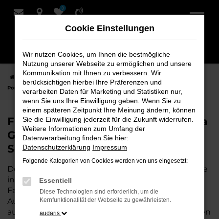
0
Zum
Hauptinhalt
Cookie Einstellungen
springen
Wir nutzen Cookies, um Ihnen die bestmögliche
Nutzung unserer Webseite zu ermöglichen und unsere
Kommunikation mit Ihnen zu verbessern. Wir
Startseite
Stuhr
Porsche
Porsche Panamera
Finden Sie Ihren
berücksichtigen hierbei Ihre Präferenzen und
Porsche Panamera Gebrauchtwagen für Stuhr bei Schmidt + Koch
verarbeiten Daten für Marketing und Statistiken nur,
wenn Sie uns Ihre Einwilligung geben. Wenn Sie zu
einem späteren Zeitpunkt Ihre Meinung ändern, können
Finden Sie Ihren Porsche Panamera
Sie die Einwilligung jederzeit für die Zukunft widerrufen.
Weitere Informationen zum Umfang der
Gebrauchtwagen für Stuhr bei
Datenverarbeitung finden Sie hier:
Schmidt + Koch
Datenschutzerklärung
Impressum
Folgende Kategorien von Cookies werden von uns eingesetzt:
Der Porsche Panamera ist die perfekte Wahl für alle
in Stuhr, die ein zuverlässiges und modernes
Essentiell
Fahrzeug suchen.
Mit seiner erstklassigen
Diese Technologien sind erforderlich, um die
Ausstattung, der niedrigen Laufleistung und der
Kernfunktionalität der Webseite zu gewährleisten.
ausgezeichneten Pflege ist dieser Gebrauchtwagen
audaris