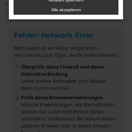
Auswahl speichern
Seat Ateca Stuhr
Alle akzeptieren
Seat Ateca Gebrauchtwagen Stuhr
Fehler: Network Error
Beim Laden ist ein Fehler aufgetreten.
Hier sind ein paar Tipps, die dir helfen können:
Überprüfe deine Firewall und deine
Internetverbindung.
Laden andere Webseiten, zum Beispiel
deine Suchmaschine?
Prüfe deine Browsererweiterungen.
Manche Erweiterungen, wie Werbeblocker,
können das Laden bestimmter Seiten
verhindern. Funktioniert die Seite in einem
anderen Browser oder in einem privaten