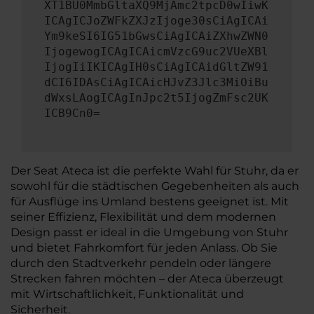
XT1BU0MmbGltaXQ9MjAmc2tpcD0wIiwK
ICAgICJoZWFkZXJzIjoge30sCiAgICAi
Ym9keSI6IG51bGwsCiAgICAiZXhwZWN0
IjogewogICAgICAicmVzcG9uc2VUeXBl
IjogIiIKICAgIH0sCiAgICAidGltZW91
dCI6IDAsCiAgICAicHJvZ3Jlc3MiOiBu
dWxsLAogICAgInJpc2t5IjogZmFsc2UK
ICB9Cn0=
Der Seat Ateca ist die perfekte Wahl für Stuhr, da er
sowohl für die städtischen Gegebenheiten als auch
für Ausflüge ins Umland bestens geeignet ist. Mit
seiner Effizienz, Flexibilität und dem modernen
Design passt er ideal in die Umgebung von Stuhr
und bietet Fahrkomfort für jeden Anlass. Ob Sie
durch den Stadtverkehr pendeln oder längere
Strecken fahren möchten – der Ateca überzeugt
mit Wirtschaftlichkeit, Funktionalität und
Sicherheit.