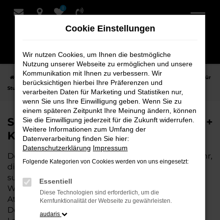
0
Zum
Hauptinhalt
Cookie Einstellungen
springen
Wir nutzen Cookies, um Ihnen die bestmögliche
Nutzung unserer Webseite zu ermöglichen und unsere
Kommunikation mit Ihnen zu verbessern. Wir
Startseite
Stuhr
Seat
Seat Ateca Fahrzeuge bei Schmidt + Koch für
berücksichtigen hierbei Ihre Präferenzen und
Stuhr
verarbeiten Daten für Marketing und Statistiken nur,
wenn Sie uns Ihre Einwilligung geben. Wenn Sie zu
einem späteren Zeitpunkt Ihre Meinung ändern, können
Seat Ateca Fahrzeuge bei Schmidt +
Sie die Einwilligung jederzeit für die Zukunft widerrufen.
Weitere Informationen zum Umfang der
Koch für Stuhr
Datenverarbeitung finden Sie hier:
Datenschutzerklärung
Impressum
Der Seat Ateca ist die perfekte Wahl für alle in Stuhr,
Folgende Kategorien von Cookies werden von uns eingesetzt:
die ein zuverlässiges und modernes Fahrzeug
suchen. Ob für den täglichen Arbeitsweg,
Essentiell
Wochenendausflüge oder lange Reisen, der Seat
Diese Technologien sind erforderlich, um die
Ateca bietet Komfort, Effizienz und modernes
Kernfunktionalität der Webseite zu gewährleisten.
Design, das sowohl in der Stadt als auch auf dem
audaris