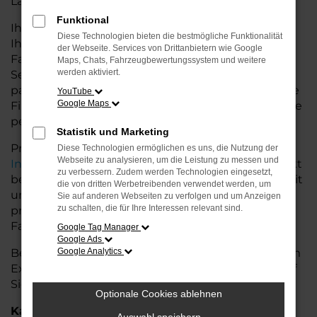
Land glänzt.
Funktional
Ihr Seat Autohaus in der Nähe von Stuhr bietet
Diese Technologien bieten die bestmögliche Funktionalität
Ihnen neben einer breiten Auswahl an Seat
der Webseite. Services von Drittanbietern wie Google
Fahrzeugen auch umfassende Beratung und
Maps, Chats, Fahrzeugbewertungssystem und weitere
werden aktiviert.
Service. Wir unterstützen Sie bei der Auswahl des
passenden Modells und bieten maßgeschneiderte
YouTube
Google Maps
Finanzierungslösungen sowie Leasingoptionen, die
perfekt zu Ihrem Budget und Bedarf passen.
Statistik und Marketing
Profitieren Sie von zusätzlichen Services wie
Diese Technologien ermöglichen es uns, die Nutzung der
Webseite zu analysieren, um die Leistung zu messen und
Inzahlungnahme
,
Wartung und Reparaturen
direkt
zu verbessern. Zudem werden Technologien eingesetzt,
bei Ihrem Seat Autohaus in der Nähe von Stuhr. Mit
die von dritten Werbetreibenden verwendet werden, um
unserer großen Auswahl an Fahrzeugen und der
Sie auf anderen Webseiten zu verfolgen und um Anzeigen
zu schalten, die für Ihre Interessen relevant sind.
professionellen Beratung finden Sie bei uns das
Fahrzeug, das Ihre Ansprüche erfüllt.
Google Tag Manager
Google Ads
Besuchen Sie uns und lassen Sie sich von unserem
Google Analytics
Expertenteam beraten – der Seat Ateca wartet auf
Sie!
Optionale Cookies ablehnen
Kategorie