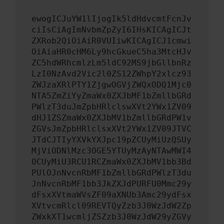
ewogICJuYW1lIjogIk5ldHdvcmtFcnJv
ciIsCiAgImNvbmZpZyI6IHsKICAgICJt
ZXRob2QiOiAiR0VUIiwKICAgICJ1cmwi
OiAiaHR0cHM6Ly9hcGkueC5ha3MtcHJv
ZC5hdWRhcmlzLm5ldC92MS9jbGllbnRz
LzI0NzAvd2Vic2l0ZS12ZWhpY2xlcz93
ZWJzaXRlPTY1ZjgwOGVjZWQxODQ1Mjc0
NTA5ZmZiYyZmaWx0ZXJbMF1bZmllbGRd
PWlzT3duJmZpbHRlclswXVt2YWx1ZV09
dHJ1ZSZmaWx0ZXJbMV1bZmllbGRdPW1v
ZGVsJmZpbHRlclsxXVt2YWx1ZV09JTVC
JTdCJTIyYXVkYXJpc19pZCUyMiUzQSUy
MjViODNlMzc3OGE5YTUyMzAyNTAwMWI4
OCUyMiU3RCU1RCZmaWx0ZXJbMV1bb3Bd
PUlOJnNvcnRbMF1bZmllbGRdPWlzT3du
JnNvcnRbMF1bb3JkZXJdPURFU0Mmc29y
dFsxXVtmaWVsZF09aXNUb3Amc29ydFsx
XVtvcmRlcl09REVTQyZzb3J0WzJdW2Zp
ZWxkXT1wcmljZSZzb3J0WzJdW29yZGVy