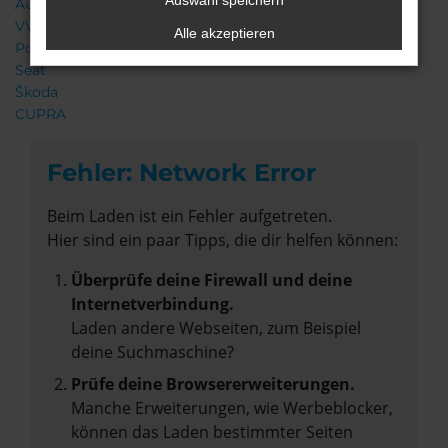
Auswahl speichern
Audi
VW
Alle akzeptieren
Porsche
Seat
Škoda
CUPRA
Fehler: Network Error
Beim Laden ist ein Fehler aufgetreten.
Hier sind ein paar Tipps, die dir helfen können:
Überprüfe deine Firewall und deine
Internetverbindung.
Laden andere Webseiten, zum Beispiel
deine Suchmaschine?
Prüfe deine Browsererweiterungen.
Manche Erweiterungen, wie Werbeblocker,
können das Laden bestimmter Seiten