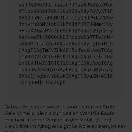
WzJdW29wXT1JTiZzb3J0WzBdW2ZpZWxk
XT1pc093biZzb3J0WzBdW29yZGVyXT1E
RVNDJnNvcnRbMV1bZmllbGRdPWlzVG9w
JnNvcnRbMV1bb3JkZXJdPURFU0Mmc29y
dFsyXVtmaWVsZF09cHJpY2Umc29ydFsy
XVtvcmRlcl09QVNDJmxpbWl0PTIwJnNr
aXA9MCIsCiAgICAiaGVhZGVycyI6IHt9
LAogICAgImJvZHkiOiBudWxsLAogICAg
ImV4cGVjdCI6IHsKICAgICAgInJlc3Bv
bnNlVHlwZSI6ICIiCiAgICB9LAogICAg
InRpbWVvdXQiOiAwLAogICAgInByb2dy
ZXNzIjogbnVsbCwKICAgICJyaXNreSI6
IGZhbHNlCiAgfQp9
Gebrauchtwagen wie der Leon bieten für Stuhr
viele Vorteile, die sie zur idealen Wahl für Käufer
machen. In einer Region, in der Mobilität und
Flexibilität im Alltag eine große Rolle spielen, ist ein