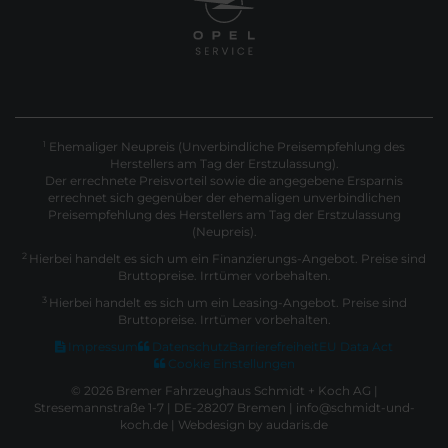
Ehemaliger Neupreis (Unverbindliche Preisempfehlung des
1
Herstellers am Tag der Erstzulassung).
Der errechnete Preisvorteil sowie die angegebene Ersparnis
errechnet sich gegenüber der ehemaligen unverbindlichen
Preisempfehlung des Herstellers am Tag der Erstzulassung
(Neupreis).
2
Hierbei handelt es sich um ein Finanzierungs-Angebot. Preise sind
Bruttopreise. Irrtümer vorbehalten.
3
Hierbei handelt es sich um ein Leasing-Angebot. Preise sind
Bruttopreise. Irrtümer vorbehalten.
Impressum
Datenschutz
Barrierefreiheit
EU Data Act
Cookie Einstellungen
© 2026 Bremer Fahrzeughaus Schmidt + Koch AG |
Stresemannstraße 1-7 | DE-28207 Bremen | info@schmidt-und-
koch.de |
Webdesign by audaris.de