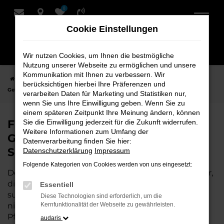
0
Zum
Hauptinhalt
Cookie Einstellungen
springen
Wir nutzen Cookies, um Ihnen die bestmögliche
Nutzung unserer Webseite zu ermöglichen und unsere
Kommunikation mit Ihnen zu verbessern. Wir
Startseite
Stuhr
Seat
Seat Leon
Finden Sie Ihren Seat Leon
berücksichtigen hierbei Ihre Präferenzen und
Gebrauchtwagen für Stuhr bei Schmidt + Koch
verarbeiten Daten für Marketing und Statistiken nur,
wenn Sie uns Ihre Einwilligung geben. Wenn Sie zu
einem späteren Zeitpunkt Ihre Meinung ändern, können
Finden Sie Ihren Seat Leon
Sie die Einwilligung jederzeit für die Zukunft widerrufen.
Weitere Informationen zum Umfang der
Gebrauchtwagen für Stuhr bei
Datenverarbeitung finden Sie hier:
Schmidt + Koch
Datenschutzerklärung
Impressum
Folgende Kategorien von Cookies werden von uns eingesetzt:
Der Seat Leon ist die perfekte Wahl für alle in Stuhr,
die ein zuverlässiges und modernes Fahrzeug
Essentiell
suchen.
Mit seiner erstklassigen Ausstattung, der
Diese Technologien sind erforderlich, um die
niedrigen Laufleistung und der ausgezeichneten
Kernfunktionalität der Webseite zu gewährleisten.
Pflege ist dieser Gebrauchtwagen eine
audaris