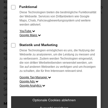
kostengünstige Alternative zum Neuwagen, ohne
auf Komfort und Qualität verzichten zu müssen. Ob
Funktional
im Stadtverkehr oder für längere Fahrten, der Leon
Diese Technologien bieten die bestmögliche Funktionalität
der Webseite. Services von Drittanbietern wie Google
überzeugt durch Fahrkomfort, Sicherheit und
Maps, Chats, Fahrzeugbewertungssystem und weitere
Wirtschaftlichkeit.
werden aktiviert.
YouTube
Ihr Seat Autohaus in Stuhr ist Ihr
Google Maps
vertrauenswürdiger Partner, wenn es um
Gebrauchtwagen geht. Wir bieten Ihnen nicht nur
Statistik und Marketing
eine große Auswahl an geprüften Fahrzeugen,
Diese Technologien ermöglichen es uns, die Nutzung der
sondern auch eine fachkundige Beratung, damit
Webseite zu analysieren, um die Leistung zu messen und
Sie das für Sie passende Modell finden.
zu verbessern. Zudem werden Technologien eingesetzt,
die von dritten Werbetreibenden verwendet werden, um
Sie auf anderen Webseiten zu verfolgen und um Anzeigen
Profitieren Sie von unseren zusätzlichen
Services
zu schalten, die für Ihre Interessen relevant sind.
wie attraktiven Finanzierungsmöglichkeiten,
Google Tag Manager
Leasingangeboten und der bequemen
Google Ads
Inzahlungnahme Ihres alten Fahrzeugs. Besuchen
Google Analytics
Sie uns und überzeugen Sie sich von der Qualität
und dem Service, den wir Ihnen bieten!
Optionale Cookies ablehnen
Marken