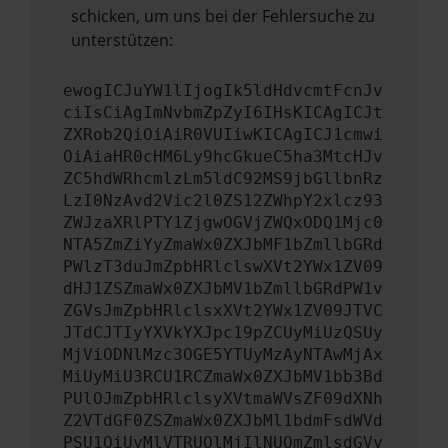
schicken, um uns bei der Fehlersuche zu
unterstützen:
ewogICJuYW1lIjogIk5ldHdvcmtFcnJv
ciIsCiAgImNvbmZpZyI6IHsKICAgICJt
ZXRob2QiOiAiR0VUIiwKICAgICJ1cmwi
OiAiaHR0cHM6Ly9hcGkueC5ha3MtcHJv
ZC5hdWRhcmlzLm5ldC92MS9jbGllbnRz
LzI0NzAvd2Vic2l0ZS12ZWhpY2xlcz93
ZWJzaXRlPTY1ZjgwOGVjZWQxODQ1Mjc0
NTA5ZmZiYyZmaWx0ZXJbMF1bZmllbGRd
PWlzT3duJmZpbHRlclswXVt2YWx1ZV09
dHJ1ZSZmaWx0ZXJbMV1bZmllbGRdPW1v
ZGVsJmZpbHRlclsxXVt2YWx1ZV09JTVC
JTdCJTIyYXVkYXJpc19pZCUyMiUzQSUy
MjViODNlMzc3OGE5YTUyMzAyNTAwMjAx
MiUyMiU3RCU1RCZmaWx0ZXJbMV1bb3Bd
PUlOJmZpbHRlclsyXVtmaWVsZF09dXNh
Z2VTdGF0ZSZmaWx0ZXJbMl1bdmFsdWVd
PSU1QiUyMlVTRUQlMjIlNUQmZmlsdGVy