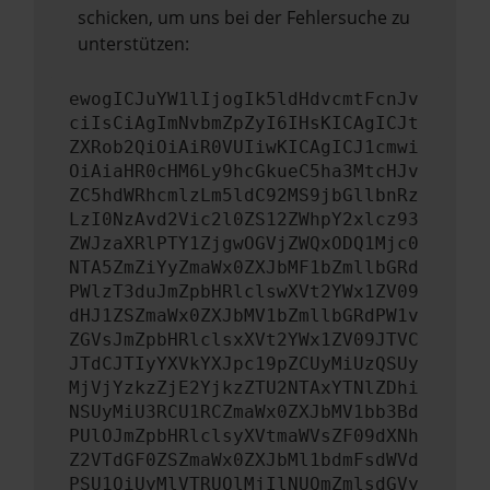
schicken, um uns bei der Fehlersuche zu
unterstützen:
ewogICJuYW1lIjogIk5ldHdvcmtFcnJv
ciIsCiAgImNvbmZpZyI6IHsKICAgICJt
ZXRob2QiOiAiR0VUIiwKICAgICJ1cmwi
OiAiaHR0cHM6Ly9hcGkueC5ha3MtcHJv
ZC5hdWRhcmlzLm5ldC92MS9jbGllbnRz
LzI0NzAvd2Vic2l0ZS12ZWhpY2xlcz93
ZWJzaXRlPTY1ZjgwOGVjZWQxODQ1Mjc0
NTA5ZmZiYyZmaWx0ZXJbMF1bZmllbGRd
PWlzT3duJmZpbHRlclswXVt2YWx1ZV09
dHJ1ZSZmaWx0ZXJbMV1bZmllbGRdPW1v
ZGVsJmZpbHRlclsxXVt2YWx1ZV09JTVC
JTdCJTIyYXVkYXJpc19pZCUyMiUzQSUy
MjVjYzkzZjE2YjkzZTU2NTAxYTNlZDhi
NSUyMiU3RCU1RCZmaWx0ZXJbMV1bb3Bd
PUlOJmZpbHRlclsyXVtmaWVsZF09dXNh
Z2VTdGF0ZSZmaWx0ZXJbMl1bdmFsdWVd
PSU1QiUyMlVTRUQlMjIlNUQmZmlsdGVy