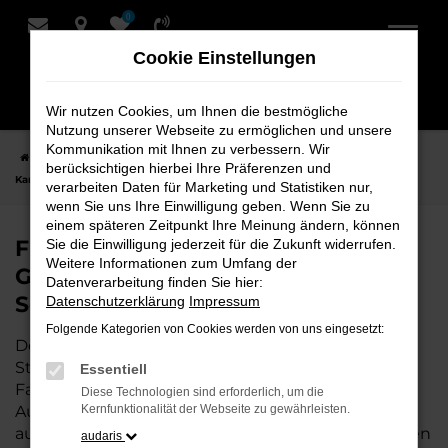
0
Zum
Hauptinhalt
Cookie Einstellungen
springen
Wir nutzen Cookies, um Ihnen die bestmögliche
Nutzung unserer Webseite zu ermöglichen und unsere
Kommunikation mit Ihnen zu verbessern. Wir
Startseite
Stuhr
Škoda
Škoda Kamiq
Finden Sie Ihren Škoda
berücksichtigen hierbei Ihre Präferenzen und
Kamiq Gebrauchtwagen für Stuhr bei Schmidt + Koch
verarbeiten Daten für Marketing und Statistiken nur,
wenn Sie uns Ihre Einwilligung geben. Wenn Sie zu
einem späteren Zeitpunkt Ihre Meinung ändern, können
Finden Sie Ihren Škoda Kamiq
Sie die Einwilligung jederzeit für die Zukunft widerrufen.
Weitere Informationen zum Umfang der
Gebrauchtwagen für Stuhr bei
Datenverarbeitung finden Sie hier:
Schmidt + Koch
Datenschutzerklärung
Impressum
Folgende Kategorien von Cookies werden von uns eingesetzt:
Der Škoda Kamiq ist die perfekte Wahl für alle in
Stuhr, die ein zuverlässiges und modernes
Essentiell
Fahrzeug suchen.
Mit seiner erstklassigen
Diese Technologien sind erforderlich, um die
Ausstattung, der niedrigen Laufleistung und der
Kernfunktionalität der Webseite zu gewährleisten.
ausgezeichneten Pflege ist dieser Gebrauchtwagen
audaris