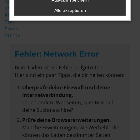
Auswahl speichern
Audi
VW
Alle akzeptieren
Porsche
Seat
Škoda
CUPRA
Fehler: Network Error
Beim Laden ist ein Fehler aufgetreten.
Hier sind ein paar Tipps, die dir helfen können:
Überprüfe deine Firewall und deine
Internetverbindung.
Laden andere Webseiten, zum Beispiel
deine Suchmaschine?
Prüfe deine Browsererweiterungen.
Manche Erweiterungen, wie Werbeblocker,
können das Laden bestimmter Seiten