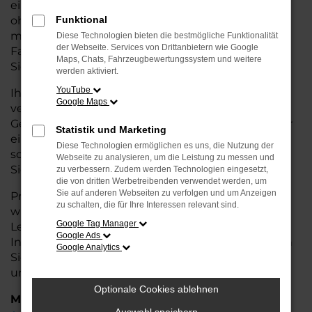
eine kostengünstige Alternative zum Neuwagen,
ohne auf Komfort und Qualität verzichten zu
Funktional
müssen. Ob im Stadtverkehr oder für längere
Diese Technologien bieten die bestmögliche Funktionalität
der Webseite. Services von Drittanbietern wie Google
Fahrten, der Kamiq überzeugt durch Fahrkomfort,
Maps, Chats, Fahrzeugbewertungssystem und weitere
Sicherheit und Wirtschaftlichkeit.
werden aktiviert.
YouTube
Ihr Škoda Autohaus in Stuhr ist Ihr
Google Maps
vertrauenswürdiger Partner, wenn es um
Gebrauchtwagen geht. Wir bieten Ihnen nicht nur
Statistik und Marketing
eine große Auswahl an geprüften Fahrzeugen,
Diese Technologien ermöglichen es uns, die Nutzung der
sondern auch eine fachkundige Beratung, damit
Webseite zu analysieren, um die Leistung zu messen und
Sie das für Sie passende Modell finden.
zu verbessern. Zudem werden Technologien eingesetzt,
die von dritten Werbetreibenden verwendet werden, um
Sie auf anderen Webseiten zu verfolgen und um Anzeigen
Profitieren Sie von unseren zusätzlichen
Services
zu schalten, die für Ihre Interessen relevant sind.
wie attraktiven Finanzierungsmöglichkeiten,
Google Tag Manager
Leasingangeboten und der bequemen
Google Ads
Inzahlungnahme Ihres alten Fahrzeugs. Besuchen
Google Analytics
Sie uns und überzeugen Sie sich von der Qualität
und dem Service, den wir Ihnen bieten!
Optionale Cookies ablehnen
Marken