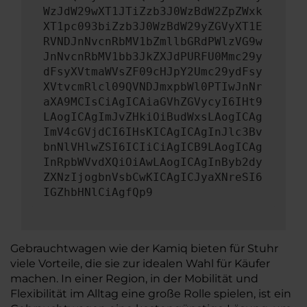
WzJdW29wXT1JTiZzb3J0WzBdW2ZpZWxk
XT1pc093biZzb3J0WzBdW29yZGVyXT1E
RVNDJnNvcnRbMV1bZmllbGRdPWlzVG9w
JnNvcnRbMV1bb3JkZXJdPURFU0Mmc29y
dFsyXVtmaWVsZF09cHJpY2Umc29ydFsy
XVtvcmRlcl09QVNDJmxpbWl0PTIwJnNr
aXA9MCIsCiAgICAiaGVhZGVycyI6IHt9
LAogICAgImJvZHkiOiBudWxsLAogICAg
ImV4cGVjdCI6IHsKICAgICAgInJlc3Bv
bnNlVHlwZSI6ICIiCiAgICB9LAogICAg
InRpbWVvdXQiOiAwLAogICAgInByb2dy
ZXNzIjogbnVsbCwKICAgICJyaXNreSI6
IGZhbHNlCiAgfQp9
Gebrauchtwagen wie der Kamiq bieten für Stuhr
viele Vorteile, die sie zur idealen Wahl für Käufer
machen. In einer Region, in der Mobilität und
Flexibilität im Alltag eine große Rolle spielen, ist ein