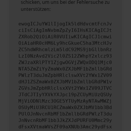
schicken, um uns bei der Fehlersuche zu
unterstützen:
ewogICJuYW1lIjogIk5ldHdvcmtFcnJv
ciIsCiAgImNvbmZpZyI6IHsKICAgICJt
ZXRob2QiOiAiR0VUIiwKICAgICJ1cmwi
OiAiaHR0cHM6Ly9hcGkueC5ha3MtcHJv
ZC5hdWRhcmlzLm5ldC92MS9jbGllbnRz
LzI0NzAvd2Vic2l0ZS12ZWhpY2xlcz93
ZWJzaXRlPTY1ZjgwOGVjZWQxODQ1Mjc0
NTA5ZmZiYyZmaWx0ZXJbMF1bZmllbGRd
PWlzT3duJmZpbHRlclswXVt2YWx1ZV09
dHJ1ZSZmaWx0ZXJbMV1bZmllbGRdPW1v
ZGVsJmZpbHRlclsxXVt2YWx1ZV09JTVC
JTdCJTIyYXVkYXJpc19pZCUyMiUzQSUy
MjViODNlMzc3OGE5YTUyMzAyNTAwMWZj
OSUyMiU3RCU1RCZmaWx0ZXJbMV1bb3Bd
PUlOJnNvcnRbMF1bZmllbGRdPWlzT3du
JnNvcnRbMF1bb3JkZXJdPURFU0Mmc29y
dFsxXVtmaWVsZF09aXNUb3Amc29ydFsx