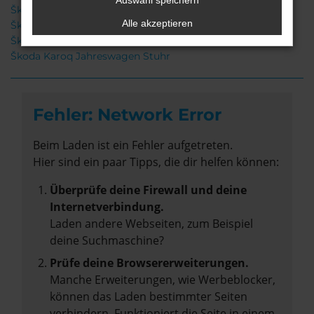
Auswahl speichern
Škoda Karoq Neuwagen Stuhr
Alle akzeptieren
Škoda Karoq Stuhr
Škoda Karoq Gebrauchtwagen Stuhr
Škoda Karoq Jahreswagen Stuhr
Fehler: Network Error
Beim Laden ist ein Fehler aufgetreten.
Hier sind ein paar Tipps, die dir helfen können:
Überprüfe deine Firewall und deine
Internetverbindung.
Laden andere Webseiten, zum Beispiel
deine Suchmaschine?
Prüfe deine Browsererweiterungen.
Manche Erweiterungen, wie Werbeblocker,
können das Laden bestimmter Seiten
verhindern. Funktioniert die Seite in einem