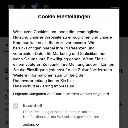
0
Zum
Hauptinhalt
Cookie Einstellungen
springen
Wir nutzen Cookies, um Ihnen die bestmögliche
Nutzung unserer Webseite zu ermöglichen und unsere
Kommunikation mit Ihnen zu verbessern. Wir
Startseite
Stuhr
Škoda
Škoda Karoq Fahrzeuge bei Schmidt +
berücksichtigen hierbei Ihre Präferenzen und
Koch für Stuhr
verarbeiten Daten für Marketing und Statistiken nur,
wenn Sie uns Ihre Einwilligung geben. Wenn Sie zu
einem späteren Zeitpunkt Ihre Meinung ändern, können
Škoda Karoq Fahrzeuge bei Schmidt
Sie die Einwilligung jederzeit für die Zukunft widerrufen.
Weitere Informationen zum Umfang der
+ Koch für Stuhr
Datenverarbeitung finden Sie hier:
Datenschutzerklärung
Impressum
Der Škoda Karoq ist die perfekte Wahl für alle in
Folgende Kategorien von Cookies werden von uns eingesetzt:
Stuhr, die ein zuverlässiges und modernes
Fahrzeug suchen. Ob für den täglichen Arbeitsweg,
Essentiell
Wochenendausflüge oder lange Reisen, der Škoda
Diese Technologien sind erforderlich, um die
Karoq bietet Komfort, Effizienz und modernes
Kernfunktionalität der Webseite zu gewährleisten.
Design, das sowohl in der Stadt als auch auf dem
audaris