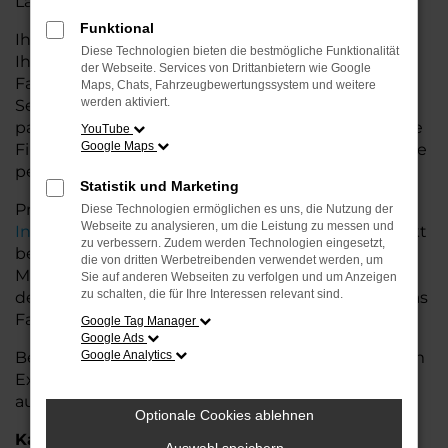
Land glänzt.
Funktional
Ihr Škoda Autohaus in der Nähe von Stuhr bietet
Diese Technologien bieten die bestmögliche Funktionalität
Ihnen neben einer breiten Auswahl an Škoda
der Webseite. Services von Drittanbietern wie Google
Fahrzeugen auch umfassende Beratung und
Maps, Chats, Fahrzeugbewertungssystem und weitere
werden aktiviert.
Service. Wir unterstützen Sie bei der Auswahl des
passenden Modells und bieten maßgeschneiderte
YouTube
Google Maps
Finanzierungslösungen sowie Leasingoptionen, die
perfekt zu Ihrem Budget und Bedarf passen.
Statistik und Marketing
Profitieren Sie von zusätzlichen Services wie
Diese Technologien ermöglichen es uns, die Nutzung der
Webseite zu analysieren, um die Leistung zu messen und
Inzahlungnahme
,
Wartung und Reparaturen
direkt
zu verbessern. Zudem werden Technologien eingesetzt,
bei Ihrem Škoda Autohaus in der Nähe von Stuhr.
die von dritten Werbetreibenden verwendet werden, um
Mit unserer großen Auswahl an Fahrzeugen und
Sie auf anderen Webseiten zu verfolgen und um Anzeigen
zu schalten, die für Ihre Interessen relevant sind.
der professionellen Beratung finden Sie bei uns das
Fahrzeug, das Ihre Ansprüche erfüllt.
Google Tag Manager
Google Ads
Besuchen Sie uns und lassen Sie sich von unserem
Google Analytics
Expertenteam beraten – der Škoda Karoq wartet
auf Sie!
Optionale Cookies ablehnen
Kategorie