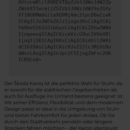
XVtvcmRlcl09REVTQyZzb3J0WzJdW2Zp
ZWxkXT1wcmljZSZzb3J0WzJdW29yZGVy
XT1BU0MmbGltaXQ9MjAmc2tpcD0wIiwK
ICAgICJoZWFkZXJzIjoge30sCiAgICAi
Ym9keSI6IG51bGwsCiAgICAiZXhwZWN0
IjogewogICAgICAicmVzcG9uc2VUeXBl
IjogIiIKICAgIH0sCiAgICAidGltZW91
dCI6IDAsCiAgICAicHJvZ3Jlc3MiOiBu
dWxsLAogICAgInJpc2t5IjogZmFsc2UK
ICB9Cn0=
Der Škoda Karoq ist die perfekte Wahl für Stuhr, da
er sowohl für die städtischen Gegebenheiten als
auch für Ausflüge ins Umland bestens geeignet ist.
Mit seiner Effizienz, Flexibilität und dem modernen
Design passt er ideal in die Umgebung von Stuhr
und bietet Fahrkomfort für jeden Anlass. Ob Sie
durch den Stadtverkehr pendeln oder längere
Strecken fahren möchten – der Karoq überzeugt