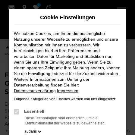
0
Zum
Hauptinhalt
Cookie Einstellungen
springen
Wir nutzen Cookies, um Ihnen die bestmögliche
Nutzung unserer Webseite zu ermöglichen und unsere
Kommunikation mit Ihnen zu verbessern. Wir
Startseite
Stuhr
Škoda
Škoda Kodiaq
Finden Sie Ihren Škoda
berücksichtigen hierbei Ihre Präferenzen und
Kodiaq Gebrauchtwagen für Stuhr bei Schmidt + Koch
verarbeiten Daten für Marketing und Statistiken nur,
wenn Sie uns Ihre Einwilligung geben. Wenn Sie zu
einem späteren Zeitpunkt Ihre Meinung ändern, können
Finden Sie Ihren Škoda Kodiaq
Sie die Einwilligung jederzeit für die Zukunft widerrufen.
Weitere Informationen zum Umfang der
Gebrauchtwagen für Stuhr bei
Datenverarbeitung finden Sie hier:
Schmidt + Koch
Datenschutzerklärung
Impressum
Folgende Kategorien von Cookies werden von uns eingesetzt:
Der Škoda Kodiaq ist die perfekte Wahl für alle in
Stuhr, die ein zuverlässiges und modernes
Essentiell
Fahrzeug suchen.
Mit seiner erstklassigen
Diese Technologien sind erforderlich, um die
Ausstattung, der niedrigen Laufleistung und der
Kernfunktionalität der Webseite zu gewährleisten.
ausgezeichneten Pflege ist dieser Gebrauchtwagen
audaris