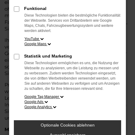
eine kostengünstige Alternative zum Neuwagen,
ohne auf Komfort und Qualität verzichten zu
Funktional
müssen. Ob im Stadtverkehr oder für längere
Diese Technologien bieten die bestmögliche Funktionalität
der Webseite. Services von Drittanbietern wie Google
Fahrten, der Kodiaq überzeugt durch Fahrkomfort,
Maps, Chats, Fahrzeugbewertungssystem und weitere
Sicherheit und Wirtschaftlichkeit.
werden aktiviert.
YouTube
Ihr Škoda Autohaus in Stuhr ist Ihr
Google Maps
vertrauenswürdiger Partner, wenn es um
Gebrauchtwagen geht. Wir bieten Ihnen nicht nur
Statistik und Marketing
eine große Auswahl an geprüften Fahrzeugen,
Diese Technologien ermöglichen es uns, die Nutzung der
sondern auch eine fachkundige Beratung, damit
Webseite zu analysieren, um die Leistung zu messen und
Sie das für Sie passende Modell finden.
zu verbessern. Zudem werden Technologien eingesetzt,
die von dritten Werbetreibenden verwendet werden, um
Sie auf anderen Webseiten zu verfolgen und um Anzeigen
Profitieren Sie von unseren zusätzlichen
Services
zu schalten, die für Ihre Interessen relevant sind.
wie attraktiven Finanzierungsmöglichkeiten,
Google Tag Manager
Leasingangeboten und der bequemen
Google Ads
Inzahlungnahme Ihres alten Fahrzeugs. Besuchen
Google Analytics
Sie uns und überzeugen Sie sich von der Qualität
und dem Service, den wir Ihnen bieten!
Optionale Cookies ablehnen
Marken