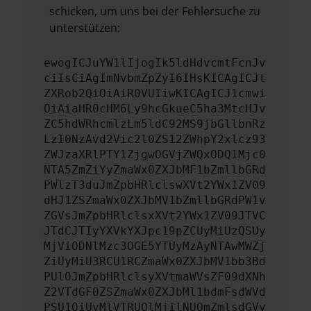
schicken, um uns bei der Fehlersuche zu
unterstützen:
ewogICJuYW1lIjogIk5ldHdvcmtFcnJv
ciIsCiAgImNvbmZpZyI6IHsKICAgICJt
ZXRob2QiOiAiR0VUIiwKICAgICJ1cmwi
OiAiaHR0cHM6Ly9hcGkueC5ha3MtcHJv
ZC5hdWRhcmlzLm5ldC92MS9jbGllbnRz
LzI0NzAvd2Vic2l0ZS12ZWhpY2xlcz93
ZWJzaXRlPTY1ZjgwOGVjZWQxODQ1Mjc0
NTA5ZmZiYyZmaWx0ZXJbMF1bZmllbGRd
PWlzT3duJmZpbHRlclswXVt2YWx1ZV09
dHJ1ZSZmaWx0ZXJbMV1bZmllbGRdPW1v
ZGVsJmZpbHRlclsxXVt2YWx1ZV09JTVC
JTdCJTIyYXVkYXJpc19pZCUyMiUzQSUy
MjViODNlMzc3OGE5YTUyMzAyNTAwMWZj
ZiUyMiU3RCU1RCZmaWx0ZXJbMV1bb3Bd
PUlOJmZpbHRlclsyXVtmaWVsZF09dXNh
Z2VTdGF0ZSZmaWx0ZXJbMl1bdmFsdWVd
PSU1QiUyMlVTRUQlMjIlNUQmZmlsdGVy