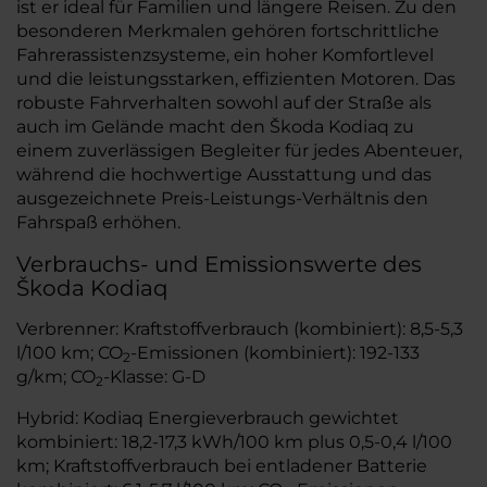
ist er ideal für Familien und längere Reisen. Zu den
besonderen Merkmalen gehören fortschrittliche
Fahrerassistenzsysteme, ein hoher Komfortlevel
und die leistungsstarken, effizienten Motoren. Das
robuste Fahrverhalten sowohl auf der Straße als
auch im Gelände macht den Škoda Kodiaq zu
einem zuverlässigen Begleiter für jedes Abenteuer,
während die hochwertige Ausstattung und das
ausgezeichnete Preis-Leistungs-Verhältnis den
Fahrspaß erhöhen.
Verbrauchs- und Emissionswerte des
Škoda Kodiaq
Verbrenner: Kraftstoffverbrauch (kombiniert): 8,5-5,3
l/100 km; CO
-Emissionen (kombiniert): 192-133
2
g/km; CO
-Klasse: G-D
2
Hybrid: Kodiaq Energieverbrauch gewichtet
kombiniert: 18,2-17,3 kWh/100 km plus 0,5-0,4 l/100
km; Kraftstoffverbrauch bei entladener Batterie