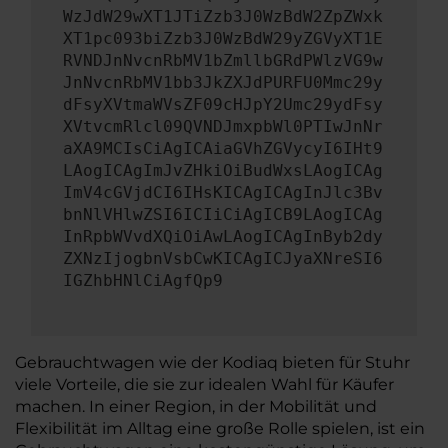
WzJdW29wXT1JTiZzb3J0WzBdW2ZpZWxk
XT1pc093biZzb3J0WzBdW29yZGVyXT1E
RVNDJnNvcnRbMV1bZmllbGRdPWlzVG9w
JnNvcnRbMV1bb3JkZXJdPURFU0Mmc29y
dFsyXVtmaWVsZF09cHJpY2Umc29ydFsy
XVtvcmRlcl09QVNDJmxpbWl0PTIwJnNr
aXA9MCIsCiAgICAiaGVhZGVycyI6IHt9
LAogICAgImJvZHkiOiBudWxsLAogICAg
ImV4cGVjdCI6IHsKICAgICAgInJlc3Bv
bnNlVHlwZSI6ICIiCiAgICB9LAogICAg
InRpbWVvdXQiOiAwLAogICAgInByb2dy
ZXNzIjogbnVsbCwKICAgICJyaXNreSI6
IGZhbHNlCiAgfQp9
Gebrauchtwagen wie der Kodiaq bieten für Stuhr
viele Vorteile, die sie zur idealen Wahl für Käufer
machen. In einer Region, in der Mobilität und
Flexibilität im Alltag eine große Rolle spielen, ist ein