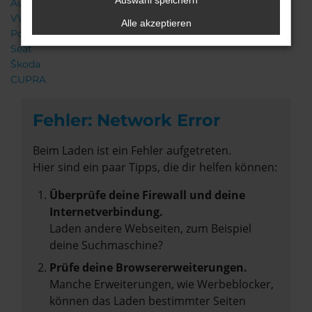
Auswahl speichern
Audi
VW
Alle akzeptieren
Porsche
Seat
Škoda
CUPRA
Fehler: Network Error
Beim Laden ist ein Fehler aufgetreten.
Hier sind ein paar Tipps, die dir helfen können:
Überprüfe deine Firewall und deine
Internetverbindung.
Laden andere Webseiten, zum Beispiel
deine Suchmaschine?
Prüfe deine Browsererweiterungen.
Manche Erweiterungen, wie Werbeblocker,
können das Laden bestimmter Seiten