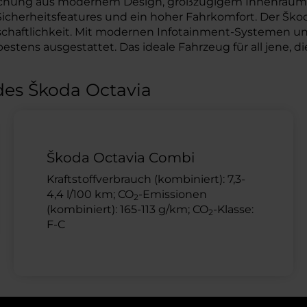
schung aus modernem Design, großzügigem Innenraum u
herheitsfeatures und ein hoher Fahrkomfort. Der Škoda O
chaftlichkeit. Mit modernen Infotainment-Systemen und
stens ausgestattet. Das ideale Fahrzeug für all jene, die 
des Škoda Octavia
Škoda Octavia Combi
Kraftstoffverbrauch (kombiniert): 7,3-
4,4 l/100 km; CO
-Emissionen
2
(kombiniert): 165-113 g/km; CO
-Klasse:
2
F-C