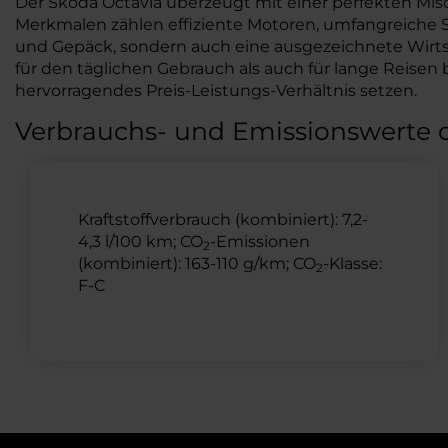
Der Škoda Octavia überzeugt mit einer perfekten Mi
Merkmalen zählen effiziente Motoren, umfangreiche Sic
und Gepäck, sondern auch eine ausgezeichnete Wirts
für den täglichen Gebrauch als auch für lange Reisen be
hervorragendes Preis-Leistungs-Verhältnis setzen.
Verbrauchs- und Emissionswerte 
Kraftstoffverbrauch (kombiniert): 7,2-
4,3 l/100 km; CO
-Emissionen
2
(kombiniert): 163-110 g/km; CO
-Klasse:
2
F-C