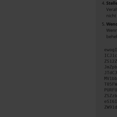
Stell
Veral
nicht
Wend
Wenn 
beheb
ewog
ICJ1
ZS12
JmZp
JTdC
MV1b
T05F
PURF
ZSZz
eSI6
ZW91