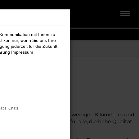
 Kommunikation mit Ihnen zu
stiken nur, wenn Sie uns Ihre
ung jederzeit für die Zukunft
ärung
Impressum
tuhr bei
Maps, Chats,
traktiven Preis suchen. Mit nur wenigen Kilometern und
sseren Konditionen. Ideal für alle, die hohe Qualität