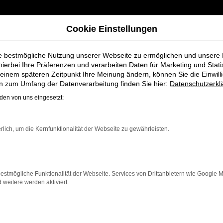
Cookie Einstellungen
ie bestmögliche Nutzung unserer Webseite zu ermöglichen und unsere
hierbei Ihre Präferenzen und verarbeiten Daten für Marketing und Stati
einem späteren Zeitpunkt Ihre Meinung ändern, können Sie die Einwillig
für Stuhr bei Schmidt + Koch
en zum Umfang der Datenverarbeitung finden Sie hier:
Datenschutzerkl
en von uns eingesetzt:
ahreswagen für S
rlich, um die Kernfunktionalität der Webseite zu gewährleisten.
estmögliche Funktionalität der Webseite. Services von Drittanbietern wie Google 
eitere werden aktiviert.
e, die für Stuhr ein nahezu neues Fahrzeug zu einem at
wagen die Vorteile eines Neuwagens, aber zu deutlich be
.