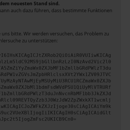
f dem neuesten Stand sind.
rn kann auch dazu führen, dass bestimmte Funktionen
e uns bitte. Wir werden versuchen, das Problem zu
hlersuche zu unterstützen:
yI6IHsKICAgICJtZXRob2QiOiAiR0VUIiwKICAg
mlzLm5ldC92MS9jbGllbnRzLzI0NzAvd2Vic2l0
TA5ZmZiYyZmaWx0ZXJbMF1bZmllbGRdPWlzT3du
GRdPW1vZGVsJmZpbHRlclsxXVt2YWx1ZV09JTVC
TUyMzAyNTAwMjEyMSUyMiU3RCU1RCZmaWx0ZXJb
SZmaWx0ZXJbMl1bdmFsdWVdPSU1QiUyMlVTRURf
F1bZmllbGRdPWlzT3duJnNvcnRbMF1bb3JkZXJd
mRlcl09REVTQyZzb3J0WzJdW2ZpZWxkXT1wcmlj
iwKICAgICJoZWFkZXJzIjoge30sCiAgICAiYm9k
G9uc2VUeXBlIjogIiIKICAgIH0sCiAgICAidGlt
nJpc2t5IjogZmFsc2UKICB9Cn0=