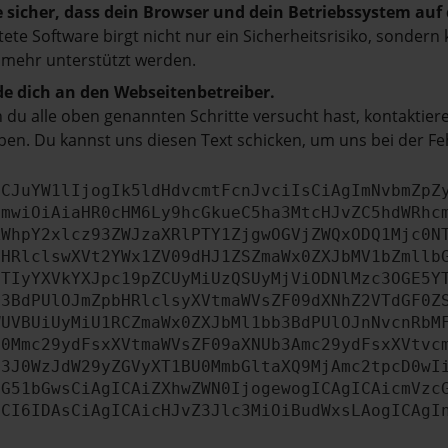
e sicher, dass dein Browser und dein Betriebssystem au
tete Software birgt nicht nur ein Sicherheitsrisiko, sonde
 mehr unterstützt werden.
e dich an den Webseitenbetreiber.
du alle oben genannten Schritte versucht hast, kontaktier
en. Du kannst uns diesen Text schicken, um uns bei der Fe
ICJuYW1lIjogIk5ldHdvcmtFcnJvciIsCiAgImNvbmZpZ
cmwiOiAiaHR0cHM6Ly9hcGkueC5ha3MtcHJvZC5hdWRhc
ZWhpY2xlcz93ZWJzaXRlPTY1ZjgwOGVjZWQxODQ1Mjc0N
bHRlclswXVt2YWx1ZV09dHJ1ZSZmaWx0ZXJbMV1bZmllb
JTIyYXVkYXJpc19pZCUyMiUzQSUyMjViODNlMzc3OGE5Y
b3BdPUlOJmZpbHRlclsyXVtmaWVsZF09dXNhZ2VTdGF0Z
WUVBUiUyMiU1RCZmaWx0ZXJbMl1bb3BdPUlOJnNvcnRbM
U0Mmc29ydFsxXVtmaWVsZF09aXNUb3Amc29ydFsxXVtvc
b3J0WzJdW29yZGVyXT1BU0MmbGltaXQ9MjAmc2tpcD0wI
IG51bGwsCiAgICAiZXhwZWN0IjogewogICAgICAicmVzc
dCI6IDAsCiAgICAicHJvZ3Jlc3MiOiBudWxsLAogICAgI