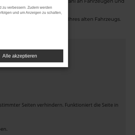
bieten Ihnen eine große Auswahl an Fahrzeugen und
nd zu verbessern. Zudem werden
rfolgen und um Anzeigen zu schalten,
bequemen Inzahlungnahme Ihres alten Fahrzeugs.
Alle akzeptieren
mmter Seiten verhindern. Funktioniert die Seite in
en.