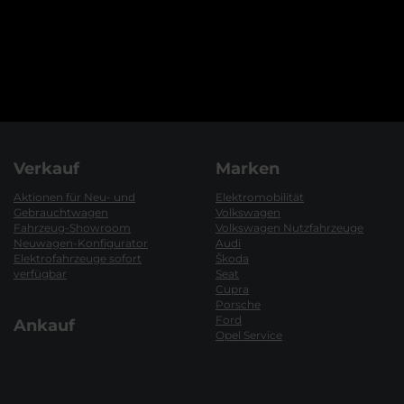
Verkauf
Marken
Aktionen für Neu- und
Elektromobilität
Gebrauchtwagen
Volkswagen
Fahrzeug-Showroom
Volkswagen Nutzfahrzeuge
Neuwagen-Konfigurator
Audi
Elektrofahrzeuge sofort
Škoda
verfügbar
Seat
Cupra
Porsche
Ford
Ankauf
Opel Service