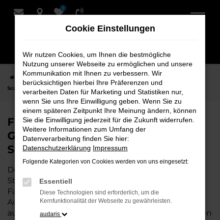
0
Zum
Hauptinhalt
Cookie Einstellungen
springen
Wir nutzen Cookies, um Ihnen die bestmögliche
Nutzung unserer Webseite zu ermöglichen und unsere
Kommunikation mit Ihnen zu verbessern. Wir
Startseite
Stuhr
Škoda
Škoda Scala
Finden Sie Ihren Škoda
berücksichtigen hierbei Ihre Präferenzen und
Scala Gebrauchtwagen für Stuhr bei Schmidt + Koch
verarbeiten Daten für Marketing und Statistiken nur,
wenn Sie uns Ihre Einwilligung geben. Wenn Sie zu
einem späteren Zeitpunkt Ihre Meinung ändern, können
Finden Sie Ihren Škoda Scala
Sie die Einwilligung jederzeit für die Zukunft widerrufen.
Weitere Informationen zum Umfang der
Gebrauchtwagen für Stuhr bei
Datenverarbeitung finden Sie hier:
Schmidt + Koch
Datenschutzerklärung
Impressum
Folgende Kategorien von Cookies werden von uns eingesetzt:
Der Škoda Scala ist die perfekte Wahl für alle in
Stuhr, die ein zuverlässiges und modernes
Essentiell
Fahrzeug suchen.
Mit seiner erstklassigen
Diese Technologien sind erforderlich, um die
Ausstattung, der niedrigen Laufleistung und der
Kernfunktionalität der Webseite zu gewährleisten.
ausgezeichneten Pflege ist dieser Gebrauchtwagen
audaris