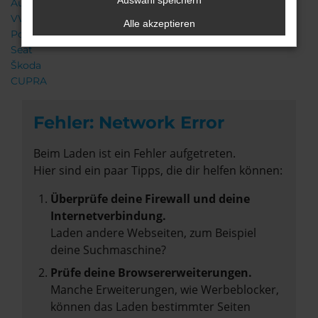
Auswahl speichern
Audi
VW
Alle akzeptieren
Porsche
Seat
Škoda
CUPRA
Fehler: Network Error
Beim Laden ist ein Fehler aufgetreten.
Hier sind ein paar Tipps, die dir helfen können:
Überprüfe deine Firewall und deine
Internetverbindung.
Laden andere Webseiten, zum Beispiel
deine Suchmaschine?
Prüfe deine Browsererweiterungen.
Manche Erweiterungen, wie Werbeblocker,
können das Laden bestimmter Seiten