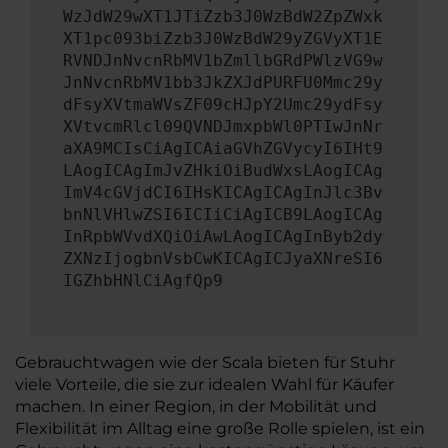
WzJdW29wXT1JTiZzb3J0WzBdW2ZpZWxk
XT1pc093biZzb3J0WzBdW29yZGVyXT1E
RVNDJnNvcnRbMV1bZmllbGRdPWlzVG9w
JnNvcnRbMV1bb3JkZXJdPURFU0Mmc29y
dFsyXVtmaWVsZF09cHJpY2Umc29ydFsy
XVtvcmRlcl09QVNDJmxpbWl0PTIwJnNr
aXA9MCIsCiAgICAiaGVhZGVycyI6IHt9
LAogICAgImJvZHkiOiBudWxsLAogICAg
ImV4cGVjdCI6IHsKICAgICAgInJlc3Bv
bnNlVHlwZSI6ICIiCiAgICB9LAogICAg
InRpbWVvdXQiOiAwLAogICAgInByb2dy
ZXNzIjogbnVsbCwKICAgICJyaXNreSI6
IGZhbHNlCiAgfQp9
Gebrauchtwagen wie der Scala bieten für Stuhr
viele Vorteile, die sie zur idealen Wahl für Käufer
machen. In einer Region, in der Mobilität und
Flexibilität im Alltag eine große Rolle spielen, ist ein