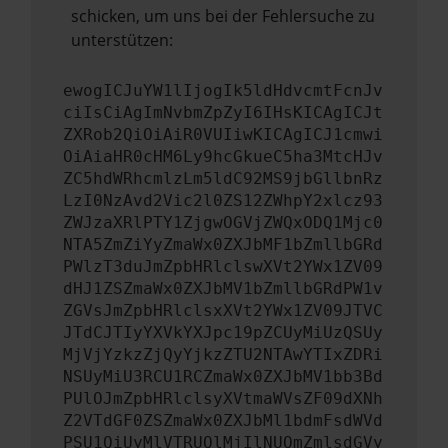
schicken, um uns bei der Fehlersuche zu
unterstützen:
ewogICJuYW1lIjogIk5ldHdvcmtFcnJv
ciIsCiAgImNvbmZpZyI6IHsKICAgICJt
ZXRob2QiOiAiR0VUIiwKICAgICJ1cmwi
OiAiaHR0cHM6Ly9hcGkueC5ha3MtcHJv
ZC5hdWRhcmlzLm5ldC92MS9jbGllbnRz
LzI0NzAvd2Vic2l0ZS12ZWhpY2xlcz93
ZWJzaXRlPTY1ZjgwOGVjZWQxODQ1Mjc0
NTA5ZmZiYyZmaWx0ZXJbMF1bZmllbGRd
PWlzT3duJmZpbHRlclswXVt2YWx1ZV09
dHJ1ZSZmaWx0ZXJbMV1bZmllbGRdPW1v
ZGVsJmZpbHRlclsxXVt2YWx1ZV09JTVC
JTdCJTIyYXVkYXJpc19pZCUyMiUzQSUy
MjVjYzkzZjQyYjkzZTU2NTAwYTIxZDRi
NSUyMiU3RCU1RCZmaWx0ZXJbMV1bb3Bd
PUlOJmZpbHRlclsyXVtmaWVsZF09dXNh
Z2VTdGF0ZSZmaWx0ZXJbMl1bdmFsdWVd
PSU1QiUyMlVTRUQlMjIlNUQmZmlsdGVy