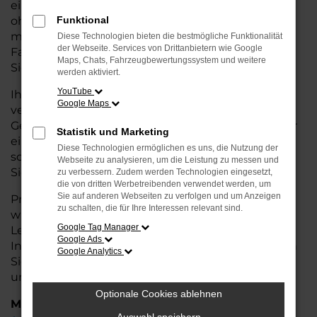
eine kostengünstige Alternative zum Neuwagen,
ohne auf Komfort und Qualität verzichten zu
Funktional
müssen. Ob im Stadtverkehr oder für längere
Diese Technologien bieten die bestmögliche Funktionalität
der Webseite. Services von Drittanbietern wie Google
Fahrten, der Scala überzeugt durch Fahrkomfort,
Maps, Chats, Fahrzeugbewertungssystem und weitere
Sicherheit und Wirtschaftlichkeit.
werden aktiviert.
YouTube
Ihr Škoda Autohaus in Stuhr ist Ihr
Google Maps
vertrauenswürdiger Partner, wenn es um
Gebrauchtwagen geht. Wir bieten Ihnen nicht nur
Statistik und Marketing
eine große Auswahl an geprüften Fahrzeugen,
Diese Technologien ermöglichen es uns, die Nutzung der
sondern auch eine fachkundige Beratung, damit
Webseite zu analysieren, um die Leistung zu messen und
Sie das für Sie passende Modell finden.
zu verbessern. Zudem werden Technologien eingesetzt,
die von dritten Werbetreibenden verwendet werden, um
Sie auf anderen Webseiten zu verfolgen und um Anzeigen
Profitieren Sie von unseren zusätzlichen
Services
zu schalten, die für Ihre Interessen relevant sind.
wie attraktiven Finanzierungsmöglichkeiten,
Google Tag Manager
Leasingangeboten und der bequemen
Google Ads
Inzahlungnahme Ihres alten Fahrzeugs. Besuchen
Google Analytics
Sie uns und überzeugen Sie sich von der Qualität
und dem Service, den wir Ihnen bieten!
Optionale Cookies ablehnen
Marken