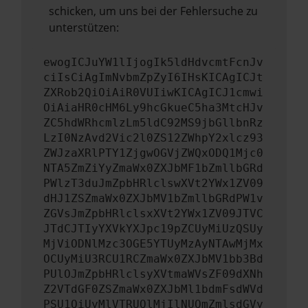
schicken, um uns bei der Fehlersuche zu
unterstützen:
ewogICJuYW1lIjogIk5ldHdvcmtFcnJv
ciIsCiAgImNvbmZpZyI6IHsKICAgICJt
ZXRob2QiOiAiR0VUIiwKICAgICJ1cmwi
OiAiaHR0cHM6Ly9hcGkueC5ha3MtcHJv
ZC5hdWRhcmlzLm5ldC92MS9jbGllbnRz
LzI0NzAvd2Vic2l0ZS12ZWhpY2xlcz93
ZWJzaXRlPTY1ZjgwOGVjZWQxODQ1Mjc0
NTA5ZmZiYyZmaWx0ZXJbMF1bZmllbGRd
PWlzT3duJmZpbHRlclswXVt2YWx1ZV09
dHJ1ZSZmaWx0ZXJbMV1bZmllbGRdPW1v
ZGVsJmZpbHRlclsxXVt2YWx1ZV09JTVC
JTdCJTIyYXVkYXJpc19pZCUyMiUzQSUy
MjViODNlMzc3OGE5YTUyMzAyNTAwMjMx
OCUyMiU3RCU1RCZmaWx0ZXJbMV1bb3Bd
PUlOJmZpbHRlclsyXVtmaWVsZF09dXNh
Z2VTdGF0ZSZmaWx0ZXJbMl1bdmFsdWVd
PSU1QiUyMlVTRUQlMjIlNUQmZmlsdGVy