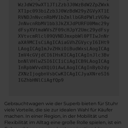
WzJdW29wXT1JTiZzb3J0WzBdW2ZpZWxk
XT1pc093biZzb3J0WzBdW29yZGVyXT1E
RVNDJnNvcnRbMV1bZmllbGRdPWlzVG9w
JnNvcnRbMV1bb3JkZXJdPURFU0Mmc29y
dFsyXVtmaWVsZF09cHJpY2Umc29ydFsy
XVtvcmRlcl09QVNDJmxpbWl0PTIwJnNr
aXA9MCIsCiAgICAiaGVhZGVycyI6IHt9
LAogICAgImJvZHkiOiBudWxsLAogICAg
ImV4cGVjdCI6IHsKICAgICAgInJlc3Bv
bnNlVHlwZSI6ICIiCiAgICB9LAogICAg
InRpbWVvdXQiOiAwLAogICAgInByb2dy
ZXNzIjogbnVsbCwKICAgICJyaXNreSI6
IGZhbHNlCiAgfQp9
Gebrauchtwagen wie der Superb bieten für Stuhr
viele Vorteile, die sie zur idealen Wahl für Käufer
machen. In einer Region, in der Mobilität und
Flexibilität im Alltag eine große Rolle spielen, ist ein