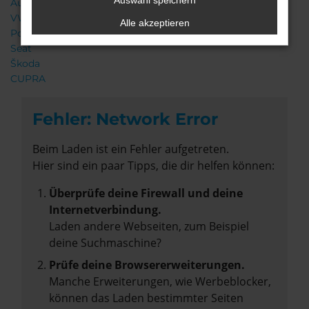
Auswahl speichern
Audi
VW
Alle akzeptieren
Porsche
Seat
Škoda
CUPRA
Fehler: Network Error
Beim Laden ist ein Fehler aufgetreten.
Hier sind ein paar Tipps, die dir helfen können:
Überprüfe deine Firewall und deine
Internetverbindung.
Laden andere Webseiten, zum Beispiel
deine Suchmaschine?
Prüfe deine Browsererweiterungen.
Manche Erweiterungen, wie Werbeblocker,
können das Laden bestimmter Seiten