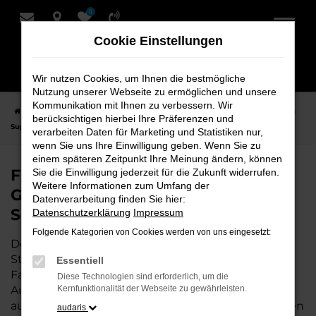
0
Zum
Hauptinhalt
Cookie Einstellungen
springen
Wir nutzen Cookies, um Ihnen die bestmögliche
Nutzung unserer Webseite zu ermöglichen und unsere
Kommunikation mit Ihnen zu verbessern. Wir
Startseite
Stuhr
Škoda
Škoda Superb
Finden Sie Ihren Škoda
berücksichtigen hierbei Ihre Präferenzen und
Superb Gebrauchtwagen für Stuhr bei Schmidt + Koch
verarbeiten Daten für Marketing und Statistiken nur,
wenn Sie uns Ihre Einwilligung geben. Wenn Sie zu
einem späteren Zeitpunkt Ihre Meinung ändern, können
Finden Sie Ihren Škoda Superb
Sie die Einwilligung jederzeit für die Zukunft widerrufen.
Weitere Informationen zum Umfang der
Gebrauchtwagen für Stuhr bei
Datenverarbeitung finden Sie hier:
Schmidt + Koch
Datenschutzerklärung
Impressum
Folgende Kategorien von Cookies werden von uns eingesetzt:
Der Škoda Superb ist die perfekte Wahl für alle in
Stuhr, die ein zuverlässiges und modernes
Essentiell
Fahrzeug suchen.
Mit seiner erstklassigen
Diese Technologien sind erforderlich, um die
Ausstattung, der niedrigen Laufleistung und der
Kernfunktionalität der Webseite zu gewährleisten.
ausgezeichneten Pflege ist dieser Gebrauchtwagen
audaris