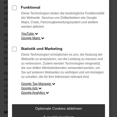
eine kostengünstige Alternative zum Neuwagen,
ohne auf Komfort und Qualität verzichten zu
Funktional
müssen. Ob im Stadtverkehr oder für längere
Diese Technologien bieten die bestmögliche Funktionalität
der Webseite. Services von Drittanbietern wie Google
Fahrten, der Superb überzeugt durch Fahrkomfort,
Maps, Chats, Fahrzeugbewertungssystem und weitere
Sicherheit und Wirtschaftlichkeit.
werden aktiviert.
YouTube
Ihr Škoda Autohaus in Stuhr ist Ihr
Google Maps
vertrauenswürdiger Partner, wenn es um
Gebrauchtwagen geht. Wir bieten Ihnen nicht nur
Statistik und Marketing
eine große Auswahl an geprüften Fahrzeugen,
Diese Technologien ermöglichen es uns, die Nutzung der
sondern auch eine fachkundige Beratung, damit
Webseite zu analysieren, um die Leistung zu messen und
Sie das für Sie passende Modell finden.
zu verbessern. Zudem werden Technologien eingesetzt,
die von dritten Werbetreibenden verwendet werden, um
Sie auf anderen Webseiten zu verfolgen und um Anzeigen
Profitieren Sie von unseren zusätzlichen
Services
zu schalten, die für Ihre Interessen relevant sind.
wie attraktiven Finanzierungsmöglichkeiten,
Google Tag Manager
Leasingangeboten und der bequemen
Google Ads
Inzahlungnahme Ihres alten Fahrzeugs. Besuchen
Google Analytics
Sie uns und überzeugen Sie sich von der Qualität
und dem Service, den wir Ihnen bieten!
Optionale Cookies ablehnen
Marken