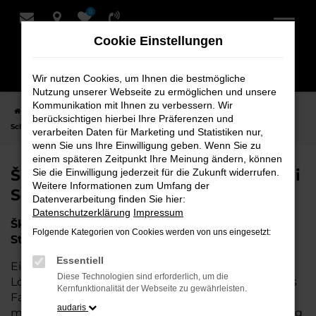
0
Zum
Hauptinhalt
Cookie Einstellungen
springen
Wir nutzen Cookies, um Ihnen die bestmögliche
Nutzung unserer Webseite zu ermöglichen und unsere
Kommunikation mit Ihnen zu verbessern. Wir
Startseite
Stuhr
Škoda
Škoda Tageszulassung für Stuhr bei
berücksichtigen hierbei Ihre Präferenzen und
Schmidt + Koch
verarbeiten Daten für Marketing und Statistiken nur,
wenn Sie uns Ihre Einwilligung geben. Wenn Sie zu
einem späteren Zeitpunkt Ihre Meinung ändern, können
Škoda Tageszulassung für Stuhr bei
Sie die Einwilligung jederzeit für die Zukunft widerrufen.
Weitere Informationen zum Umfang der
Schmidt + Koch
Datenverarbeitung finden Sie hier:
Datenschutzerklärung
Impressum
Škoda Tageszulassung – Die perfekte Wahl für
Folgende Kategorien von Cookies werden von uns eingesetzt:
Stuhr
Essentiell
Eine Škoda Tageszulassung stellt die perfekte
Diese Technologien sind erforderlich, um die
Lösung für all diejenigen dar, die ein nahezu neues
Kernfunktionalität der Webseite zu gewährleisten.
Fahrzeug zu attraktiven Konditionen erwerben
audaris
möchten. Wenn Sie für Stuhr nach einem Fahrzeug