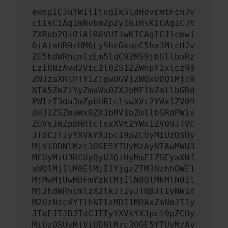
ewogICJuYW1lIjogIk5ldHdvcmtFcnJv
ciIsCiAgImNvbmZpZyI6IHsKICAgICJt
ZXRob2QiOiAiR0VUIiwKICAgICJ1cmwi
OiAiaHR0cHM6Ly9hcGkueC5ha3MtcHJv
ZC5hdWRhcmlzLm5ldC92MS9jbGllbnRz
LzI0NzAvd2Vic2l0ZS12ZWhpY2xlcz93
ZWJzaXRlPTY1ZjgwOGVjZWQxODQ1Mjc0
NTA5ZmZiYyZmaWx0ZXJbMF1bZmllbGRd
PWlzT3duJmZpbHRlclswXVt2YWx1ZV09
dHJ1ZSZmaWx0ZXJbMV1bZmllbGRdPW1v
ZGVsJmZpbHRlclsxXVt2YWx1ZV09JTVC
JTdCJTIyYXVkYXJpc19pZCUyMiUzQSUy
MjViODNlMzc3OGE5YTUyMzAyNTAwMWU3
MCUyMiU3RCUyQyU3QiUyMmF1ZGFyaXNf
aWQlMjIlM0ElMjI1YjgzZTM3NzhhOWE1
MjMwMjUwMDFmYzklMjIlN0QlMkMlN0Il
MjJhdWRhcmlzX2lkJTIyJTNBJTIyNWI4
M2UzNzc4YTlhNTIzMDI1MDAxZmNmJTIy
JTdEJTJDJTdCJTIyYXVkYXJpc19pZCUy
MiUzQSUyMjViODNlMzc3OGE5YTUyMzAy