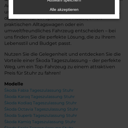
Auswahl speichern
Autos, sondern auch eine schnelle Verfügbarkeit
Alle akzeptieren
und flexiblere Finanzierungsoptionen bieten. Egal,
ob Sie sich für ein sportliches Modell, einen
praktischen Alltagswagen oder ein
umweltfreundliches Fahrzeug entscheiden – bei
uns finden Sie die perfekte Lösung, die zu Ihrem
Lebensstil und Budget passt.
Nutzen Sie die Gelegenheit und entdecken Sie die
Vorteile einer Škoda Tageszulassung – der perfekte
Weg, um ein Top-Fahrzeug zu einem attraktiven
Preis für Stuhr zu fahren!
Modelle
Škoda Fabia Tageszulassung Stuhr
Škoda Karoq Tageszulassung Stuhr
Škoda Kodiaq Tageszulassung Stuhr
Škoda Octavia Tageszulassung Stuhr
Škoda Superb Tageszulassung Stuhr
Škoda Kamiq Tageszulassung Stuhr