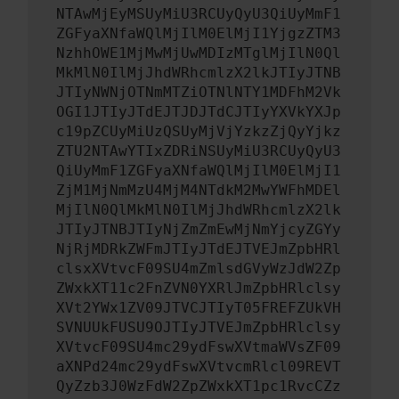
NTAwMjEyMSUyMiU3RCUyQyU3QiUyMmF1
ZGFyaXNfaWQlMjIlM0ElMjI1YjgzZTM3
NzhhOWE1MjMwMjUwMDIzMTglMjIlN0Ql
MkMlN0IlMjJhdWRhcmlzX2lkJTIyJTNB
JTIyNWNjOTNmMTZiOTNlNTY1MDFhM2Vk
OGI1JTIyJTdEJTJDJTdCJTIyYXVkYXJp
c19pZCUyMiUzQSUyMjVjYzkzZjQyYjkz
ZTU2NTAwYTIxZDRiNSUyMiU3RCUyQyU3
QiUyMmF1ZGFyaXNfaWQlMjIlM0ElMjI1
ZjM1MjNmMzU4MjM4NTdkM2MwYWFhMDEl
MjIlN0QlMkMlN0IlMjJhdWRhcmlzX2lk
JTIyJTNBJTIyNjZmZmEwMjNmYjcyZGYy
NjRjMDRkZWFmJTIyJTdEJTVEJmZpbHRl
clsxXVtvcF09SU4mZmlsdGVyWzJdW2Zp
ZWxkXT11c2FnZVN0YXRlJmZpbHRlclsy
XVt2YWx1ZV09JTVCJTIyT05FREFZUkVH
SVNUUkFUSU9OJTIyJTVEJmZpbHRlclsy
XVtvcF09SU4mc29ydFswXVtmaWVsZF09
aXNPd24mc29ydFswXVtvcmRlcl09REVT
QyZzb3J0WzFdW2ZpZWxkXT1pc1RvcCZz