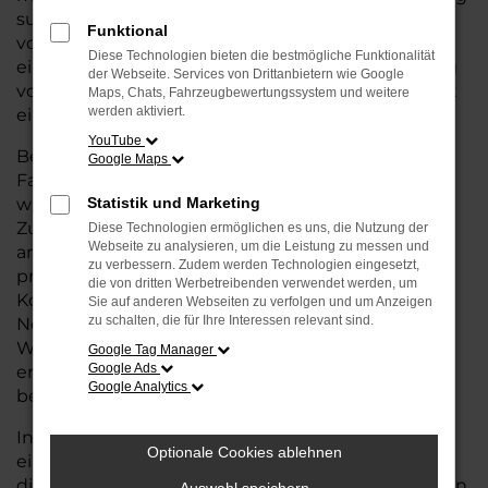
suchen, das die Vorteile eines Neuwagens bietet –
Funktional
von modernster Technik und Sicherheit bis hin zu
Diese Technologien bieten die bestmögliche Funktionalität
einer erstklassigen Ausstattung – aber gleichzeitig
der Webseite. Services von Drittanbietern wie Google
von einem günstigeren Preis profitieren wollen, ist
Maps, Chats, Fahrzeugbewertungssystem und weitere
werden aktiviert.
eine Tageszulassung genau das Richtige für Sie.
YouTube
Bei einer Tageszulassung handelt es sich um
Google Maps
Fahrzeuge, die nur wenige Tage zugelassen
wurden, aber dennoch in ausgezeichnetem
Statistik und Marketing
Zustand und mit voller Herstellergarantie
Diese Technologien ermöglichen es uns, die Nutzung der
Webseite zu analysieren, um die Leistung zu messen und
angeboten werden. Sie erhalten also ein Auto, das
zu verbessern. Zudem werden Technologien eingesetzt,
praktisch neu ist, jedoch zu deutlich günstigeren
die von dritten Werbetreibenden verwendet werden, um
Konditionen im Vergleich zum regulären
Sie auf anderen Webseiten zu verfolgen und um Anzeigen
zu schalten, die für Ihre Interessen relevant sind.
Neuwagenpreis. So können Sie Ihr
Wunschfahrzeug zu einem attraktiven Preis
Google Tag Manager
Google Ads
erwerben und müssen dabei keine Kompromisse
Google Analytics
bei der Qualität eingehen.
In unserem Autohaus für Stuhr bieten wir Ihnen
Optionale Cookies ablehnen
eine große Auswahl an Škoda Tageszulassungen,
die Ihnen nicht nur den Vorteil eines nahezu neuen