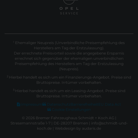
Ehemaliger Neupreis (Unverbindliche Preisempfehlung des
1
Herstellers am Tag der Erstzulassung).
Der errechnete Preisvorteil sowie die angegebene Ersparnis
errechnet sich gegenüber der ehemaligen unverbindlichen
Preisempfehlung des Herstellers am Tag der Erstzulassung
(Neupreis).
2
Hierbei handelt es sich um ein Finanzierungs-Angebot. Preise sind
Bruttopreise. Irrtümer vorbehalten.
3
Hierbei handelt es sich um ein Leasing-Angebot. Preise sind
Bruttopreise. Irrtümer vorbehalten.
Impressum
Datenschutz
Barrierefreiheit
EU Data Act
Cookie Einstellungen
© 2026 Bremer Fahrzeughaus Schmidt + Koch AG |
Stresemannstraße 1-7 | DE-28207 Bremen | info@schmidt-und-
koch.de |
Webdesign by audaris.de