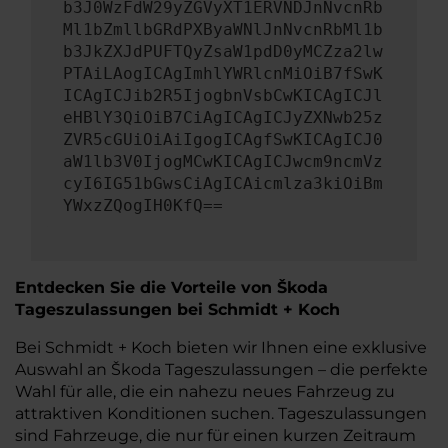
b3J0WzFdW29yZGVyXT1ERVNDJnNvcnRb
Ml1bZmllbGRdPXByaWNlJnNvcnRbMl1b
b3JkZXJdPUFTQyZsaW1pdD0yMCZza2lw
PTAiLAogICAgImhlYWRlcnMiOiB7fSwK
ICAgICJib2R5IjogbnVsbCwKICAgICJl
eHBlY3QiOiB7CiAgICAgICJyZXNwb25z
ZVR5cGUiOiAiIgogICAgfSwKICAgICJ0
aW1lb3V0IjogMCwKICAgICJwcm9ncmVz
cyI6IG51bGwsCiAgICAicmlza3kiOiBm
YWxzZQogIH0KfQ==
Entdecken Sie die Vorteile von Škoda
Tageszulassungen bei Schmidt + Koch
Bei Schmidt + Koch bieten wir Ihnen eine exklusive
Auswahl an Škoda Tageszulassungen – die perfekte
Wahl für alle, die ein nahezu neues Fahrzeug zu
attraktiven Konditionen suchen. Tageszulassungen
sind Fahrzeuge, die nur für einen kurzen Zeitraum