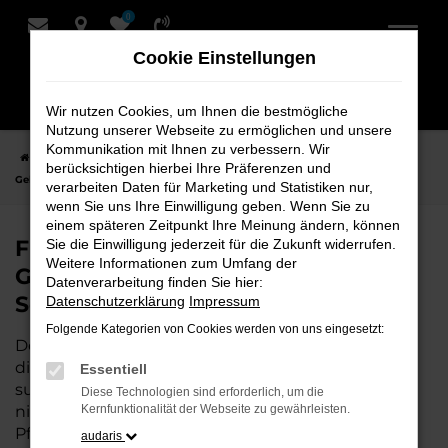
0
Zum
Hauptinhalt
Cookie Einstellungen
springen
Wir nutzen Cookies, um Ihnen die bestmögliche
Nutzung unserer Webseite zu ermöglichen und unsere
Kommunikation mit Ihnen zu verbessern. Wir
Startseite
Stuhr
VW
VW ID.4
Finden Sie Ihren VW ID.4
berücksichtigen hierbei Ihre Präferenzen und
Gebrauchtwagen für Stuhr bei Schmidt + Koch
verarbeiten Daten für Marketing und Statistiken nur,
wenn Sie uns Ihre Einwilligung geben. Wenn Sie zu
einem späteren Zeitpunkt Ihre Meinung ändern, können
Finden Sie Ihren VW ID.4
Sie die Einwilligung jederzeit für die Zukunft widerrufen.
Weitere Informationen zum Umfang der
Gebrauchtwagen für Stuhr bei
Datenverarbeitung finden Sie hier:
Schmidt + Koch
Datenschutzerklärung
Impressum
Folgende Kategorien von Cookies werden von uns eingesetzt:
Der VW ID.4 ist die perfekte Wahl für alle in Stuhr,
die ein zuverlässiges und modernes Fahrzeug
Essentiell
suchen.
Mit seiner erstklassigen Ausstattung, der
Diese Technologien sind erforderlich, um die
niedrigen Laufleistung und der ausgezeichneten
Kernfunktionalität der Webseite zu gewährleisten.
Pflege ist dieser Gebrauchtwagen eine
audaris