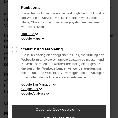
kostengünstige Alternative zum Neuwagen, ohne
auf Komfort und Qualität verzichten zu müssen. Ob
Funktional
im Stadtverkehr oder für längere Fahrten, der ID.4
Diese Technologien bieten die bestmögliche Funktionalität
der Webseite. Services von Drittanbietern wie Google
überzeugt durch Fahrkomfort, Sicherheit und
Maps, Chats, Fahrzeugbewertungssystem und weitere
Wirtschaftlichkeit.
werden aktiviert.
YouTube
Ihr VW Autohaus in Stuhr ist Ihr vertrauenswürdiger
Google Maps
Partner, wenn es um Gebrauchtwagen geht. Wir
bieten Ihnen nicht nur eine große Auswahl an
Statistik und Marketing
geprüften Fahrzeugen, sondern auch eine
Diese Technologien ermöglichen es uns, die Nutzung der
fachkundige Beratung, damit Sie das für Sie
Webseite zu analysieren, um die Leistung zu messen und
passende Modell finden.
zu verbessern. Zudem werden Technologien eingesetzt,
die von dritten Werbetreibenden verwendet werden, um
Sie auf anderen Webseiten zu verfolgen und um Anzeigen
Profitieren Sie von unseren zusätzlichen
Services
zu schalten, die für Ihre Interessen relevant sind.
wie attraktiven Finanzierungsmöglichkeiten,
Google Tag Manager
Leasingangeboten und der bequemen
Google Ads
Inzahlungnahme Ihres alten Fahrzeugs. Besuchen
Google Analytics
Sie uns und überzeugen Sie sich von der Qualität
und dem Service, den wir Ihnen bieten!
Optionale Cookies ablehnen
Marken