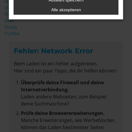
Auswahl speichern
Audi
VW
Alle akzeptieren
Porsche
Seat
Škoda
CUPRA
Fehler: Network Error
Beim Laden ist ein Fehler aufgetreten.
Hier sind ein paar Tipps, die dir helfen können:
Überprüfe deine Firewall und deine
Internetverbindung.
Laden andere Webseiten, zum Beispiel
deine Suchmaschine?
Prüfe deine Browsererweiterungen.
Manche Erweiterungen, wie Werbeblocker,
können das Laden bestimmter Seiten