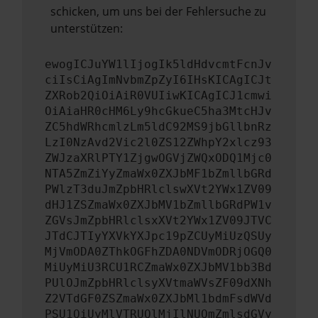
schicken, um uns bei der Fehlersuche zu
unterstützen:
ewogICJuYW1lIjogIk5ldHdvcmtFcnJv
ciIsCiAgImNvbmZpZyI6IHsKICAgICJt
ZXRob2QiOiAiR0VUIiwKICAgICJ1cmwi
OiAiaHR0cHM6Ly9hcGkueC5ha3MtcHJv
ZC5hdWRhcmlzLm5ldC92MS9jbGllbnRz
LzI0NzAvd2Vic2l0ZS12ZWhpY2xlcz93
ZWJzaXRlPTY1ZjgwOGVjZWQxODQ1Mjc0
NTA5ZmZiYyZmaWx0ZXJbMF1bZmllbGRd
PWlzT3duJmZpbHRlclswXVt2YWx1ZV09
dHJ1ZSZmaWx0ZXJbMV1bZmllbGRdPW1v
ZGVsJmZpbHRlclsxXVt2YWx1ZV09JTVC
JTdCJTIyYXVkYXJpc19pZCUyMiUzQSUy
MjVmODA0ZThkOGFhZDA0NDVmODRjOGQ0
MiUyMiU3RCU1RCZmaWx0ZXJbMV1bb3Bd
PUlOJmZpbHRlclsyXVtmaWVsZF09dXNh
Z2VTdGF0ZSZmaWx0ZXJbMl1bdmFsdWVd
PSU1QiUyMlVTRUQlMjIlNUQmZmlsdGVy