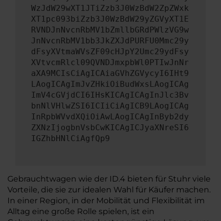
WzJdW29wXT1JTiZzb3J0WzBdW2ZpZWxk
XT1pc093biZzb3J0WzBdW29yZGVyXT1E
RVNDJnNvcnRbMV1bZmllbGRdPWlzVG9w
JnNvcnRbMV1bb3JkZXJdPURFU0Mmc29y
dFsyXVtmaWVsZF09cHJpY2Umc29ydFsy
XVtvcmRlcl09QVNDJmxpbWl0PTIwJnNr
aXA9MCIsCiAgICAiaGVhZGVycyI6IHt9
LAogICAgImJvZHkiOiBudWxsLAogICAg
ImV4cGVjdCI6IHsKICAgICAgInJlc3Bv
bnNlVHlwZSI6ICIiCiAgICB9LAogICAg
InRpbWVvdXQiOiAwLAogICAgInByb2dy
ZXNzIjogbnVsbCwKICAgICJyaXNreSI6
IGZhbHNlCiAgfQp9
Gebrauchtwagen wie der ID.4 bieten für Stuhr viele
Vorteile, die sie zur idealen Wahl für Käufer machen.
In einer Region, in der Mobilität und Flexibilität im
Alltag eine große Rolle spielen, ist ein