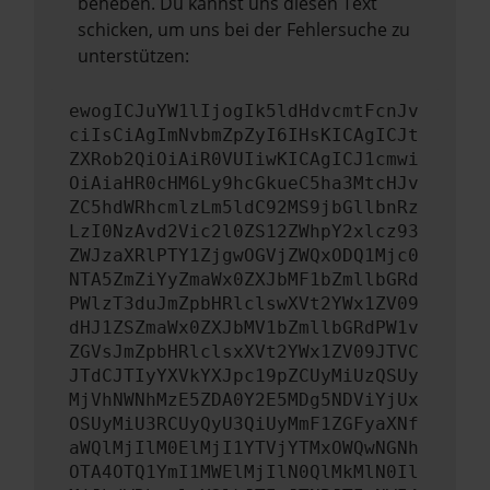
beheben. Du kannst uns diesen Text
schicken, um uns bei der Fehlersuche zu
unterstützen:
ewogICJuYW1lIjogIk5ldHdvcmtFcnJv
ciIsCiAgImNvbmZpZyI6IHsKICAgICJt
ZXRob2QiOiAiR0VUIiwKICAgICJ1cmwi
OiAiaHR0cHM6Ly9hcGkueC5ha3MtcHJv
ZC5hdWRhcmlzLm5ldC92MS9jbGllbnRz
LzI0NzAvd2Vic2l0ZS12ZWhpY2xlcz93
ZWJzaXRlPTY1ZjgwOGVjZWQxODQ1Mjc0
NTA5ZmZiYyZmaWx0ZXJbMF1bZmllbGRd
PWlzT3duJmZpbHRlclswXVt2YWx1ZV09
dHJ1ZSZmaWx0ZXJbMV1bZmllbGRdPW1v
ZGVsJmZpbHRlclsxXVt2YWx1ZV09JTVC
JTdCJTIyYXVkYXJpc19pZCUyMiUzQSUy
MjVhNWNhMzE5ZDA0Y2E5MDg5NDViYjUx
OSUyMiU3RCUyQyU3QiUyMmF1ZGFyaXNf
aWQlMjIlM0ElMjI1YTVjYTMxOWQwNGNh
OTA4OTQ1YmI1MWElMjIlN0QlMkMlN0Il