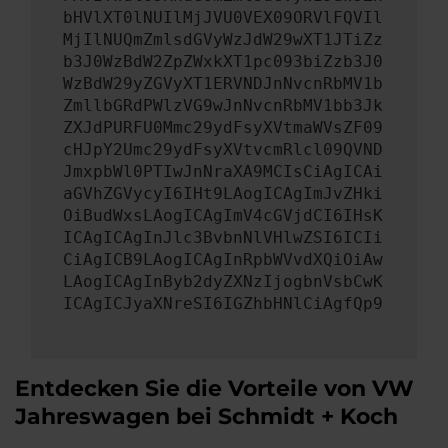
bHVlXT0lNUIlMjJVU0VEX09ORVlFQVIl
MjIlNUQmZmlsdGVyWzJdW29wXT1JTiZz
b3J0WzBdW2ZpZWxkXT1pc093biZzb3J0
WzBdW29yZGVyXT1ERVNDJnNvcnRbMV1b
ZmllbGRdPWlzVG9wJnNvcnRbMV1bb3Jk
ZXJdPURFU0Mmc29ydFsyXVtmaWVsZF09
cHJpY2Umc29ydFsyXVtvcmRlcl09QVND
JmxpbWl0PTIwJnNraXA9MCIsCiAgICAi
aGVhZGVycyI6IHt9LAogICAgImJvZHki
OiBudWxsLAogICAgImV4cGVjdCI6IHsK
ICAgICAgInJlc3BvbnNlVHlwZSI6ICIi
CiAgICB9LAogICAgInRpbWVvdXQiOiAw
LAogICAgInByb2dyZXNzIjogbnVsbCwK
ICAgICJyaXNreSI6IGZhbHNlCiAgfQp9
Entdecken Sie die Vorteile von VW
Jahreswagen bei Schmidt + Koch