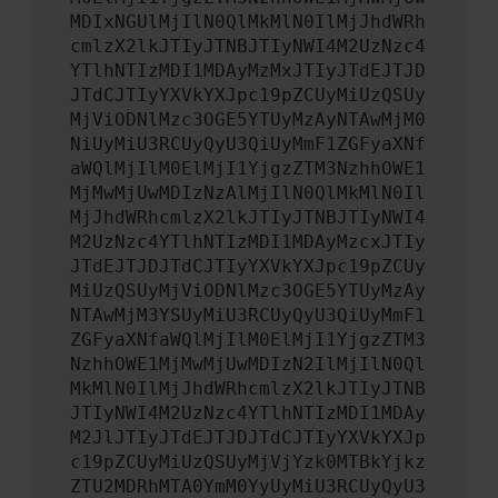
MDIxNGUlMjIlN0QlMkMlN0IlMjJhdWRh
cmlzX2lkJTIyJTNBJTIyNWI4M2UzNzc4
YTlhNTIzMDI1MDAyMzMxJTIyJTdEJTJD
JTdCJTIyYXVkYXJpc19pZCUyMiUzQSUy
MjViODNlMzc3OGE5YTUyMzAyNTAwMjM0
NiUyMiU3RCUyQyU3QiUyMmF1ZGFyaXNf
aWQlMjIlM0ElMjI1YjgzZTM3NzhhOWE1
MjMwMjUwMDIzNzAlMjIlN0QlMkMlN0Il
MjJhdWRhcmlzX2lkJTIyJTNBJTIyNWI4
M2UzNzc4YTlhNTIzMDI1MDAyMzcxJTIy
JTdEJTJDJTdCJTIyYXVkYXJpc19pZCUy
MiUzQSUyMjViODNlMzc3OGE5YTUyMzAy
NTAwMjM3YSUyMiU3RCUyQyU3QiUyMmF1
ZGFyaXNfaWQlMjIlM0ElMjI1YjgzZTM3
NzhhOWE1MjMwMjUwMDIzN2IlMjIlN0Ql
MkMlN0IlMjJhdWRhcmlzX2lkJTIyJTNB
JTIyNWI4M2UzNzc4YTlhNTIzMDI1MDAy
M2JlJTIyJTdEJTJDJTdCJTIyYXVkYXJp
c19pZCUyMiUzQSUyMjVjYzk0MTBkYjkz
ZTU2MDRhMTA0YmM0YyUyMiU3RCUyQyU3