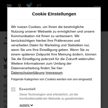
0
Zum
Hauptinhalt
Cookie Einstellungen
springen
Wir nutzen Cookies, um Ihnen die bestmögliche
Nutzung unserer Webseite zu ermöglichen und unsere
Kommunikation mit Ihnen zu verbessern. Wir
Startseite
Stuhr
VW
VW Jahreswagen für Stuhr bei Schmidt +
berücksichtigen hierbei Ihre Präferenzen und
Koch
verarbeiten Daten für Marketing und Statistiken nur,
wenn Sie uns Ihre Einwilligung geben. Wenn Sie zu
einem späteren Zeitpunkt Ihre Meinung ändern, können
VW Jahreswagen für Stuhr bei
Sie die Einwilligung jederzeit für die Zukunft widerrufen.
Weitere Informationen zum Umfang der
Schmidt + Koch
Datenverarbeitung finden Sie hier:
Datenschutzerklärung
Impressum
VW Jahreswagen – Die perfekte Wahl für Stuhr
Folgende Kategorien von Cookies werden von uns eingesetzt:
Ein VW Jahreswagen ist die perfekte Wahl für alle,
Essentiell
die in der Nähe von Stuhr ein nahezu neues
Diese Technologien sind erforderlich, um die
Fahrzeug zu einem attraktiven Preis suchen. Diese
Kernfunktionalität der Webseite zu gewährleisten.
Fahrzeuge bieten Ihnen die Qualität und
audaris
Zuverlässigkeit eines Neuwagens, jedoch zu