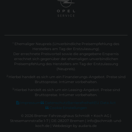
Ehemaliger Neupreis (Unverbindliche Preisempfehlung des
1
Herstellers am Tag der Erstzulassung).
Der errechnete Preisvorteil sowie die angegebene Ersparnis
errechnet sich gegenüber der ehemaligen unverbindlichen
Preisempfehlung des Herstellers am Tag der Erstzulassung
(Neupreis).
2
Hierbei handelt es sich um ein Finanzierungs-Angebot. Preise sind
Bruttopreise. Irrtümer vorbehalten.
3
Hierbei handelt es sich um ein Leasing-Angebot. Preise sind
Bruttopreise. Irrtümer vorbehalten.
Impressum
Datenschutz
Barrierefreiheit
EU Data Act
Cookie Einstellungen
© 2026 Bremer Fahrzeughaus Schmidt + Koch AG |
Stresemannstraße 1-7 | DE-28207 Bremen | info@schmidt-und-
koch.de |
Webdesign by audaris.de