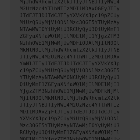
MjJhdWRhcmlzX2lkJTIyJTNBJTIyNWI4
M2UzNzc4YTlhNTIzMDI1MDAxOGEyJTIy
JTdEJTJDJTdCJTIyYXVkYXJpc19pZCUy
MiUzQSUyMjViODNlMzc3OGE5YTUyMzAy
NTAwMWI0YiUyMiU3RCUyQyU3QiUyMmF1
ZGFyaXNfaWQlMjIlM0ElMjI1YjgzZTM3
NzhhOWE1MjMwMjUwMDFiODAlMjIlN0Ql
MkMlN0IlMjJhdWRhcmlzX2lkJTIyJTNB
JTIyNWI4M2UzNzc4YTlhNTIzMDI1MDAx
YmNlJTIyJTdEJTJDJTdCJTIyYXVkYXJp
c19pZCUyMiUzQSUyMjViODNlMzc3OGE5
YTUyMzAyNTAwMWM0NCUyMiU3RCUyQyU3
QiUyMmF1ZGFyaXNfaWQlMjIlM0ElMjI1
YjgzZTM3NzhhOWE1MjMwMjUwMDFkNjMl
MjIlN0QlMkMlN0IlMjJhdWRhcmlzX2lk
JTIyJTNBJTIyNWI4M2UzNzc4YTlhNTIz
MDI1MDAxZjFlJTIyJTdEJTJDJTdCJTIy
YXVkYXJpc19pZCUyMiUzQSUyMjViODNl
Mzc3OGE5YTUyMzAyNTAwMjE0YyUyMiU3
RCUyQyU3QiUyMmF1ZGFyaXNfaWQlMjIl
M0ElMjI1YjgzZTM3NzhhOWE1MjMwMjUw