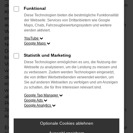
deutlich günstigeren Konditionen. Mit nur wenigen
Funktional
Kilometern auf dem Tacho und in einem
Diese Technologien bieten die bestmögliche Funktionalität
erstklassigen Zustand sind VW Jahreswagen eine
der Webseite. Services von Drittanbietern wie Google
ausgezeichnete Wahl für Käufer, die von der hohen
Maps, Chats, Fahrzeugbewertungssystem und weitere
werden aktiviert.
Wertigkeit und den modernen Ausstattungen
profitieren möchten, ohne den vollen
YouTube
Google Maps
Neuwagenpreis zu zahlen.
Dank der sorgfältigen Wartung und Inspektion
Statistik und Marketing
bieten diese Fahrzeuge nahezu die gleichen
Diese Technologien ermöglichen es uns, die Nutzung der
Vorteile wie ein Neuwagen, jedoch zu einem
Webseite zu analysieren, um die Leistung zu messen und
wesentlich besseren Preis-Leistungs-Verhältnis. In
zu verbessern. Zudem werden Technologien eingesetzt,
der Nähe von Stuhr haben Sie die Möglichkeit, aus
die von dritten Werbetreibenden verwendet werden, um
Sie auf anderen Webseiten zu verfolgen und um Anzeigen
einer breiten Auswahl an VW Jahreswagen zu
zu schalten, die für Ihre Interessen relevant sind.
wählen, die perfekt auf Ihre Bedürfnisse
Google Tag Manager
abgestimmt sind. Ob für den täglichen
Google Ads
Pendelverkehr oder für längere Fahrten, ein
Google Analytics
Jahreswagen von VW erfüllt höchste Ansprüche an
Komfort, Sicherheit und Technik.
Optionale Cookies ablehnen
Entscheiden Sie sich für einen VW Jahreswagen für