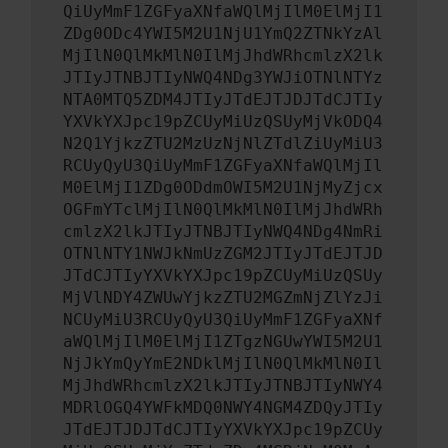
QiUyMmF1ZGFyaXNfaWQlMjIlM0ElMjI1
ZDg0ODc4YWI5M2U1NjU1YmQ2ZTNkYzAl
MjIlN0QlMkMlN0IlMjJhdWRhcmlzX2lk
JTIyJTNBJTIyNWQ4NDg3YWJiOTNlNTYz
NTA0MTQ5ZDM4JTIyJTdEJTJDJTdCJTIy
YXVkYXJpc19pZCUyMiUzQSUyMjVkODQ4
N2Q1YjkzZTU2MzUzNjNlZTdlZiUyMiU3
RCUyQyU3QiUyMmF1ZGFyaXNfaWQlMjIl
M0ElMjI1ZDg0ODdmOWI5M2U1NjMyZjcx
OGFmYTclMjIlN0QlMkMlN0IlMjJhdWRh
cmlzX2lkJTIyJTNBJTIyNWQ4NDg4NmRi
OTNlNTY1NWJkNmUzZGM2JTIyJTdEJTJD
JTdCJTIyYXVkYXJpc19pZCUyMiUzQSUy
MjVlNDY4ZWUwYjkzZTU2MGZmNjZlYzJi
NCUyMiU3RCUyQyU3QiUyMmF1ZGFyaXNf
aWQlMjIlM0ElMjI1ZTgzNGUwYWI5M2U1
NjJkYmQyYmE2NDklMjIlN0QlMkMlN0Il
MjJhdWRhcmlzX2lkJTIyJTNBJTIyNWY4
MDRlOGQ4YWFkMDQ0NWY4NGM4ZDQyJTIy
JTdEJTJDJTdCJTIyYXVkYXJpc19pZCUy