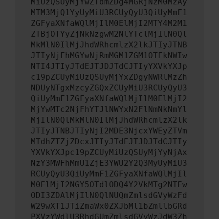
MiUzQSUyMjYwZTdmZDg4MGRjNzM0MzAy
MTM3MjQ1YyUyMiU3RCUyQyU3QiUyMmF1
ZGFyaXNfaWQlMjIlM0ElMjI2MTY4M2M1
ZTBjOTYyZjNkNzgwM2NlYTclMjIlN0Ql
MkMlN0IlMjJhdWRhcmlzX2lkJTIyJTNB
JTIyNjFhMGYwNjRmMGM1ZGM1OTFkNWIw
NTI4JTIyJTdEJTJDJTdCJTIyYXVkYXJp
c19pZCUyMiUzQSUyMjYxZDgyNWRlMzZh
NDUyNTgxMzcyZGQxZCUyMiU3RCUyQyU3
QiUyMmF1ZGFyaXNfaWQlMjIlM0ElMjI2
MjYwMTc2NjFhYTJlNWYxN2FlNmNkNmYl
MjIlN0QlMkMlN0IlMjJhdWRhcmlzX2lk
JTIyJTNBJTIyNjI2MDE3NjcxYWEyZTVm
MTdhZTZjZDcxJTIyJTdEJTJDJTdCJTIy
YXVkYXJpc19pZCUyMiUzQSUyMjYyNjAx
NzY3MWFhMmU1ZjE3YWU2Y2Q3MyUyMiU3
RCUyQyU3QiUyMmF1ZGFyaXNfaWQlMjIl
M0ElMjI2NGY5OTdlODQ4Y2VkMTg2NTEw
ODI3ZDAlMjIlN0QlNUQmZmlsdGVyWzFd
W29wXT1JTiZmaWx0ZXJbMl1bZmllbGRd
PXVzYWdlU3RhdGUmZmlsdGVyWzJdW3Zh