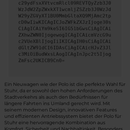
c29ydFsxXVtvcmRlcl09REVTQyZzb3J0
WzJdW2ZpZWxkXT1wcmljZSZzb3J0WzJd
W29yZGVyXT1BU0MmbGltaXQ9MjAmc2tp
cD0wIiwKICAgICJoZWFkZXJzIjoge30s
CiAgICAiYm9keSI6IG51bGwsCiAgICAi
ZXhwZWN0IjogewogICAgICAicmVzcG9u
c2VUeXBlIjogIiIKICAgIH0sCiAgICAi
dGltZW91dCI6IDAsCiAgICAicHJvZ3Jl
c3MiOiBudWxsLAogICAgInJpc2t5Ijog
ZmFsc2UKICB9Cn0=
Ein Neuwagen wie der Polo ist die perfekte Wahl für
Stuhr, da er sowohl den hohen Anforderungen des
Stadtverkehrs als auch den Bedürfnissen für
längere Fahrten ins Umland gerecht wird. Mit
seinem modernen Design, innovativen Features
und effizienten Antriebssystem bietet der Polo für
Stuhr eine hervorragende Kombination aus
Komfort, Sicherheit und Nachhaltigkeit. Besonders