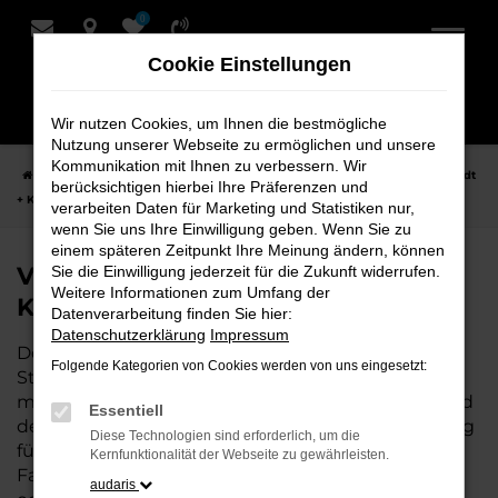
0
Zum
Hauptinhalt
Cookie Einstellungen
springen
Wir nutzen Cookies, um Ihnen die bestmögliche
Nutzung unserer Webseite zu ermöglichen und unsere
Kommunikation mit Ihnen zu verbessern. Wir
Startseite
Stuhr
VW
VW Polo
VW Polo Neuwagen bei Schmidt
berücksichtigen hierbei Ihre Präferenzen und
+ Koch für Stuhr
verarbeiten Daten für Marketing und Statistiken nur,
wenn Sie uns Ihre Einwilligung geben. Wenn Sie zu
einem späteren Zeitpunkt Ihre Meinung ändern, können
VW Polo Neuwagen bei Schmidt +
Sie die Einwilligung jederzeit für die Zukunft widerrufen.
Weitere Informationen zum Umfang der
Koch für Stuhr
Datenverarbeitung finden Sie hier:
Datenschutzerklärung
Impressum
Der VW Polo ist die perfekte Wahl für alle, die für
Folgende Kategorien von Cookies werden von uns eingesetzt:
Stuhr einen Neuwagen suchen. Mit seiner
modernen Technik, seinem effizienten Antrieb und
Essentiell
dem stilvollen Design ist der Polo die ideale Lösung
Diese Technologien sind erforderlich, um die
für jeden, der ein zuverlässiges und komfortables
Kernfunktionalität der Webseite zu gewährleisten.
Fahrzeug möchte. Egal, ob für den Stadtverkehr
audaris