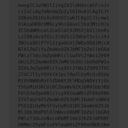
ewogICJuYW1lIjogIk5ldHdvcmtFcnJv
ciIsCiAgImNvbmZpZyI6IHsKICAgICJt
ZXRob2QiOiAiR0VUIiwKICAgICJ1cmwi
OiAiaHR0cHM6Ly9hcGkueC5ha3MtcHJv
ZC5hdWRhcmlzLm5ldC92MS9jbGllbnRz
LzI0NzAvd2Vic2l0ZS12ZWhpY2xlcz93
ZWJzaXRlPTY1ZjgwOGVjZWQxODQ1Mjc0
NTA5ZmZiYyZmaWx0ZXJbMF1bZmllbGRd
PWlzT3duJmZpbHRlclswXVt2YWx1ZV09
dHJ1ZSZmaWx0ZXJbMV1bZmllbGRdPW1v
ZGVsJmZpbHRlclsxXVt2YWx1ZV09JTVC
JTdCJTIyYXVkYXJpc19pZCUyMiUzQSUy
MjVhNWNhMzE5ZDA0Y2E5MDg5NDViYjUx
YSUyMiU3RCU1RCZmaWx0ZXJbMV1bb3Bd
PUlOJmZpbHRlclsyXVtmaWVsZF09dXNh
Z2VTdGF0ZSZmaWx0ZXJbMl1bdmFsdWVd
PSU1QiUyMk5FVyUyMiU1RCZmaWx0ZXJb
Ml1bb3BdPUlOJnNvcnRbMF1bZmllbGRd
PWlzT3duJnNvcnRbMF1bb3JkZXJdPURF
U0Mmc29ydFsxXVtmaWVsZF09aXNUb3Am