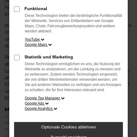
oder längere Fahrten – der Polo bietet Ihnen
höchsten Fahrkomfort, innovative Features und
Funktional
eine herausragende Wirtschaftlichkeit.
Diese Technologien bieten die bestmögliche Funktionalität
der Webseite. Services von Drittanbietern wie Google
Ihr VW Autohaus in der Nähe von Stuhr steht Ihnen
Maps, Chats, Fahrzeugbewertungssystem und weitere
werden aktiviert.
mit einer breiten Auswahl an Neuwagen zur Seite
und bietet Ihnen umfassende
Beratung
, damit Sie
YouTube
Google Maps
das für Sie passende Fahrzeug finden.
Profitieren Sie von zusätzlichen Services wie
Statistik und Marketing
attraktiven Finanzierungsmöglichkeiten,
Diese Technologien ermöglichen es uns, die Nutzung der
Webseite zu analysieren, um die Leistung zu messen und
Leasingangeboten und der Inzahlungnahme Ihres
zu verbessern. Zudem werden Technologien eingesetzt,
aktuellen Fahrzeugs. Besuchen Sie uns und lassen
die von dritten Werbetreibenden verwendet werden, um
Sie sich von unseren Experten beraten – wir freuen
Sie auf anderen Webseiten zu verfolgen und um Anzeigen
zu schalten, die für Ihre Interessen relevant sind.
uns, Ihnen den perfekten Neuwagen zu
präsentieren!
Google Tag Manager
Google Ads
Marken
Google Analytics
Audi
VW
Optionale Cookies ablehnen
Porsche
Seat