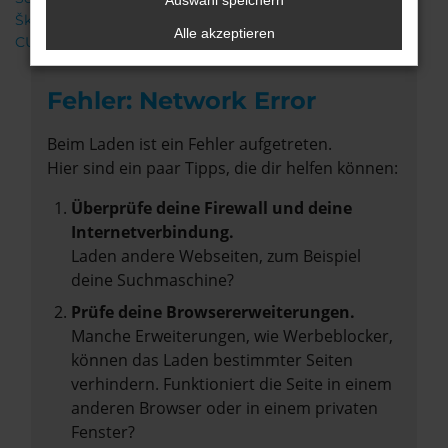
Auswahl speichern
Škoda
Alle akzeptieren
CUPRA
Fehler: Network Error
Beim Laden ist ein Fehler aufgetreten.
Hier sind ein paar Tipps, die dir helfen können:
Überprüfe deine Firewall und deine
Internetverbindung.
Laden andere Webseiten, zum Beispiel
deine Suchmaschine?
Prüfe deine Browsererweiterungen.
Manche Erweiterungen, wie Werbeblocker,
können das Laden bestimmter Seiten
verhindern. Funktioniert die Seite in einem
anderen Browser oder in einem privaten
Fenster?