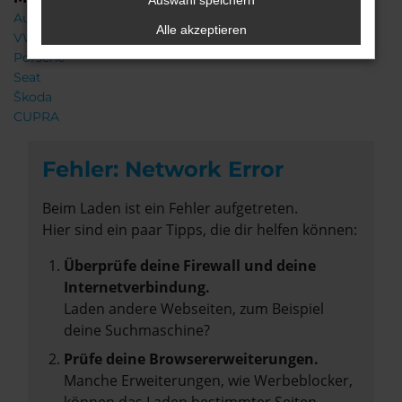
Auswahl speichern
Audi
Alle akzeptieren
VW
Porsche
Seat
Škoda
CUPRA
Fehler: Network Error
Beim Laden ist ein Fehler aufgetreten.
Hier sind ein paar Tipps, die dir helfen können:
Überprüfe deine Firewall und deine
Internetverbindung.
Laden andere Webseiten, zum Beispiel
deine Suchmaschine?
Prüfe deine Browsererweiterungen.
Manche Erweiterungen, wie Werbeblocker,