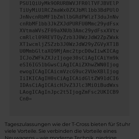
PSU1QiUyMk9ORURBWVJFR0lTVFJBVElP
TiUyMiU1RCZmaWx0ZXJbMl1bb3BdPUlO
JnNvcnRbMF1bZmllbGRdPWlzT3duJnNv
cnRbMF1bb3JkZXJdPURFU0Mmc29ydFsx
XVtmaWVsZF09aXNUb3Amc29ydFsxXVtv
cmRlcl09REVTQyZzb3J0WzJdW2ZpZWxk
XT1wcmljZSZzb3J0WzJdW29yZGVyXT1B
U0MmbGltaXQ9MjAmc2tpcD0wIiwKICAg
ICJoZWFkZXJzIjoge30sCiAgICAiYm9k
eSI6IG51bGwsCiAgICAiZXhwZWN0Ijog
ewogICAgICAicmVzcG9uc2VUeXBlIjog
IiIKICAgIH0sCiAgICAidGltZW91dCI6
IDAsCiAgICAicHJvZ3Jlc3MiOiBudWxs
LAogICAgInJpc2t5IjogZmFsc2UKICB9
Cn0=
Tageszulassungen wie der T-Cross bieten für Stuhr
viele Vorteile. Sie verbinden die Vorteile eines
Neuwagens – wie moderne Technik, niedrige