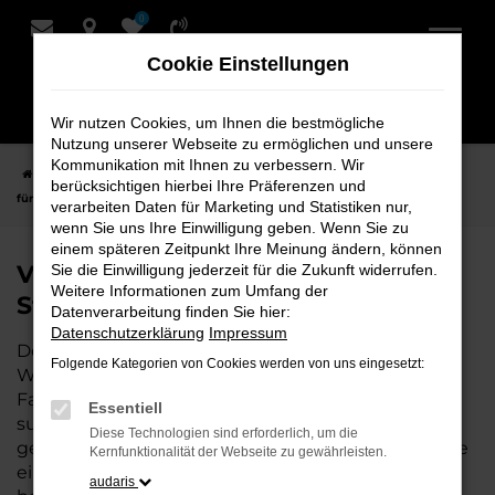
0
Zum
Hauptinhalt
Cookie Einstellungen
springen
Wir nutzen Cookies, um Ihnen die bestmögliche
Nutzung unserer Webseite zu ermöglichen und unsere
Kommunikation mit Ihnen zu verbessern. Wir
Startseite
Stuhr
VW
VW T-Cross
VW T-Cross Tageszulassung
berücksichtigen hierbei Ihre Präferenzen und
für Stuhr bei Schmidt + Koch
verarbeiten Daten für Marketing und Statistiken nur,
wenn Sie uns Ihre Einwilligung geben. Wenn Sie zu
einem späteren Zeitpunkt Ihre Meinung ändern, können
VW T-Cross Tageszulassung für
Sie die Einwilligung jederzeit für die Zukunft widerrufen.
Weitere Informationen zum Umfang der
Stuhr bei Schmidt + Koch
Datenverarbeitung finden Sie hier:
Datenschutzerklärung
Impressum
Der VW T-Cross Tageszulassung ist die perfekte
Folgende Kategorien von Cookies werden von uns eingesetzt:
Wahl für alle, die für Stuhr ein hochwertiges
Fahrzeug zu einem besonders attraktiven Preis
Essentiell
suchen. Als Neuwagen mit nur wenigen
Diese Technologien sind erforderlich, um die
gefahrenen Kilometern bietet er Ihnen alle Vorteile
Kernfunktionalität der Webseite zu gewährleisten.
eines neuen Fahrzeugs, jedoch zu deutlich
audaris