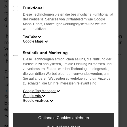
besseren Konditionen. Mit seiner modernen
Ausstattung, der hohen Effizienz und den
Funktional
fortschrittlichen Sicherheitsfeatures ist der T-Cross
Diese Technologien bieten die bestmögliche Funktionalität
die ideale Lösung für den Stadtverkehr für Stuhr
der Webseite. Services von Drittanbietern wie Google
Maps, Chats, Fahrzeugbewertungssystem und weitere
und längere Ausflüge ins Umland.
werden aktiviert.
Ihr VW Autohaus in der Nähe von Stuhr steht Ihnen
YouTube
Google Maps
mit einer breiten Auswahl an Tageszulassungen zur
Verfügung. Unser Team hilft Ihnen, den T-Cross in
Statistik und Marketing
der passenden Ausstattungsvariante zu finden, der
Diese Technologien ermöglichen es uns, die Nutzung der
Ihre Anforderungen und Wünsche erfüllt.
Webseite zu analysieren, um die Leistung zu messen und
zu verbessern. Zudem werden Technologien eingesetzt,
Profitieren Sie von zusätzlichen Services wie
die von dritten Werbetreibenden verwendet werden, um
individuellen Finanzierungs- und
Sie auf anderen Webseiten zu verfolgen und um Anzeigen
zu schalten, die für Ihre Interessen relevant sind.
Leasingangeboten, sowie der bequemen
Inzahlungnahme
Ihres alten Fahrzeugs. Besuchen
Google Tag Manager
Google Ads
Sie uns und lassen Sie sich von unseren Experten
Google Analytics
beraten. Wir bieten Ihnen eine große Auswahl und
eine persönliche Beratung, damit Sie das perfekte
Fahrzeug für Ihre Bedürfnisse finden.
Optionale Cookies ablehnen
Marken