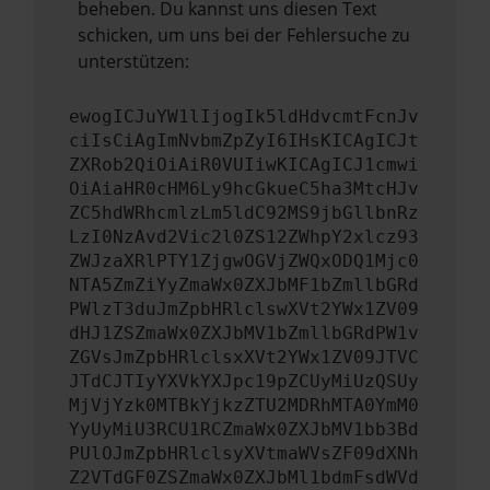
beheben. Du kannst uns diesen Text
schicken, um uns bei der Fehlersuche zu
unterstützen:
ewogICJuYW1lIjogIk5ldHdvcmtFcnJv
ciIsCiAgImNvbmZpZyI6IHsKICAgICJt
ZXRob2QiOiAiR0VUIiwKICAgICJ1cmwi
OiAiaHR0cHM6Ly9hcGkueC5ha3MtcHJv
ZC5hdWRhcmlzLm5ldC92MS9jbGllbnRz
LzI0NzAvd2Vic2l0ZS12ZWhpY2xlcz93
ZWJzaXRlPTY1ZjgwOGVjZWQxODQ1Mjc0
NTA5ZmZiYyZmaWx0ZXJbMF1bZmllbGRd
PWlzT3duJmZpbHRlclswXVt2YWx1ZV09
dHJ1ZSZmaWx0ZXJbMV1bZmllbGRdPW1v
ZGVsJmZpbHRlclsxXVt2YWx1ZV09JTVC
JTdCJTIyYXVkYXJpc19pZCUyMiUzQSUy
MjVjYzk0MTBkYjkzZTU2MDRhMTA0YmM0
YyUyMiU3RCU1RCZmaWx0ZXJbMV1bb3Bd
PUlOJmZpbHRlclsyXVtmaWVsZF09dXNh
Z2VTdGF0ZSZmaWx0ZXJbMl1bdmFsdWVd