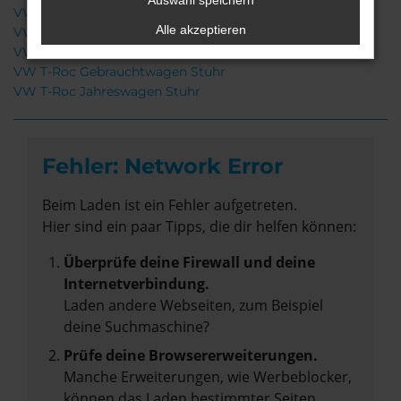
Auswahl speichern
VW T-Roc Tageszulassung Stuhr
Alle akzeptieren
VW T-Roc Neuwagen Stuhr
VW T-Roc Stuhr
VW T-Roc Gebrauchtwagen Stuhr
VW T-Roc Jahreswagen Stuhr
Fehler: Network Error
Beim Laden ist ein Fehler aufgetreten.
Hier sind ein paar Tipps, die dir helfen können:
Überprüfe deine Firewall und deine
Internetverbindung.
Laden andere Webseiten, zum Beispiel
deine Suchmaschine?
Prüfe deine Browsererweiterungen.
Manche Erweiterungen, wie Werbeblocker,
können das Laden bestimmter Seiten