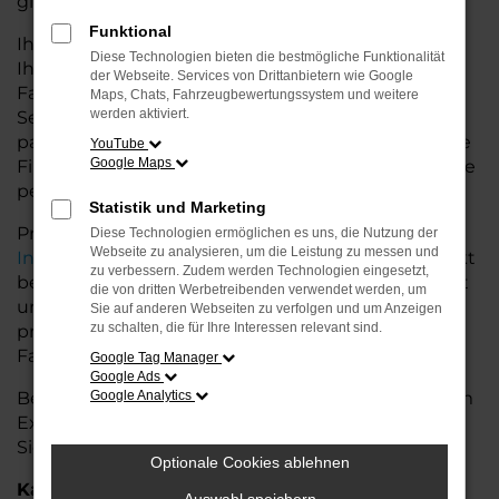
glänzt.
Funktional
Ihr VW Autohaus in der Nähe von Stuhr bietet
Diese Technologien bieten die bestmögliche Funktionalität
Ihnen neben einer breiten Auswahl an VW
der Webseite. Services von Drittanbietern wie Google
Fahrzeugen auch umfassende Beratung und
Maps, Chats, Fahrzeugbewertungssystem und weitere
werden aktiviert.
Service. Wir unterstützen Sie bei der Auswahl des
passenden Modells und bieten maßgeschneiderte
YouTube
Google Maps
Finanzierungslösungen sowie Leasingoptionen, die
perfekt zu Ihrem Budget und Bedarf passen.
Statistik und Marketing
Profitieren Sie von zusätzlichen Services wie
Diese Technologien ermöglichen es uns, die Nutzung der
Webseite zu analysieren, um die Leistung zu messen und
Inzahlungnahme
,
Wartung und Reparaturen
direkt
zu verbessern. Zudem werden Technologien eingesetzt,
bei Ihrem VW Autohaus in der Nähe von Stuhr. Mit
die von dritten Werbetreibenden verwendet werden, um
unserer großen Auswahl an Fahrzeugen und der
Sie auf anderen Webseiten zu verfolgen und um Anzeigen
zu schalten, die für Ihre Interessen relevant sind.
professionellen Beratung finden Sie bei uns das
Fahrzeug, das Ihre Ansprüche erfüllt.
Google Tag Manager
Google Ads
Besuchen Sie uns und lassen Sie sich von unserem
Google Analytics
Expertenteam beraten – der VW T-Roc wartet auf
Sie!
Optionale Cookies ablehnen
Kategorie