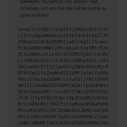
beheben. Du kannst uns diesen Text
schicken, um uns bei der Fehlersuche zu
unterstützen:
ewogICJuYW1lIjogIk5ldHdvcmtFcnJv
ciIsCiAgImNvbmZpZyI6IHsKICAgICJt
ZXRob2QiOiAiR0VUIiwKICAgICJ1cmwi
OiAiaHR0cHM6Ly9hcGkueC5ha3MtcHJv
ZC5hdWRhcmlzLm5ldC92MS9jbGllbnRz
LzI0NzAvd2Vic2l0ZS12ZWhpY2xlcz93
ZWJzaXRlPTY1ZjgwOGVjZWQxODQ1Mjc0
NTA5ZmZiYyZmaWx0ZXJbMF1bZmllbGRd
PWlzT3duJmZpbHRlclswXVt2YWx1ZV09
dHJ1ZSZmaWx0ZXJbMV1bZmllbGRdPW1v
ZGVsJmZpbHRlclsxXVt2YWx1ZV09JTVC
JTdCJTIyYXVkYXJpc19pZCUyMiUzQSUy
MjViODNlMzc3OGE5YTUyMzAyNTAwMjMz
MSUyMiU3RCU1RCZmaWx0ZXJbMV1bb3Bd
PUlOJnNvcnRbMF1bZmllbGRdPWlzT3du
JnNvcnRbMF1bb3JkZXJdPURFU0Mmc29y