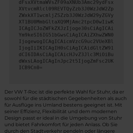
dFsxXVtmaWVsZF09aXNUb3Amc29ydFsx
XVtvcmRlcl09REVTQyZzb3J0WzJdW2Zp
ZWxkXT1wcmljZSZzb3J0WzJdW29yZGVy
XT1BU0MmbGltaXQ9MjAmc2tpcD0wIiwK
ICAgICJoZWFkZXJzIjoge30sCiAgICAi
Ym9keSI6IG51bGwsCiAgICAiZXhwZWN0
IjogewogICAgICAicmVzcG9uc2VUeXBl
IjogIiIKICAgIH0sCiAgICAidGltZW91
dCI6IDAsCiAgICAicHJvZ3Jlc3MiOiBu
dWxsLAogICAgInJpc2t5IjogZmFsc2UK
ICB9Cn0=
Der VW T-Roc ist die perfekte Wahl für Stuhr, da er
sowohl für die städtischen Gegebenheiten als auch
für Ausflüge ins Umland bestens geeignet ist. Mit
seiner Effizienz, Flexibilität und dem modernen
Design passt er ideal in die Umgebung von Stuhr
und bietet Fahrkomfort für jeden Anlass. Ob Sie
durch den Stadtverkehr pendeln oder längere