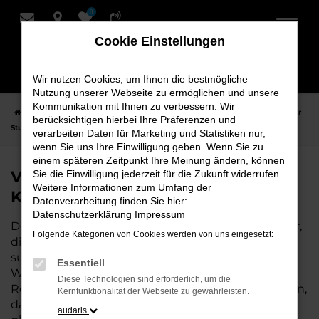
0
Zum
Hauptinhalt
Cookie Einstellungen
springen
Wir nutzen Cookies, um Ihnen die bestmögliche
Nutzung unserer Webseite zu ermöglichen und unsere
Kommunikation mit Ihnen zu verbessern. Wir
Startseite
Stuhr
VW
VW T-Roc Fahrzeuge bei Schmidt + Koch für
berücksichtigen hierbei Ihre Präferenzen und
Stuhr
verarbeiten Daten für Marketing und Statistiken nur,
wenn Sie uns Ihre Einwilligung geben. Wenn Sie zu
einem späteren Zeitpunkt Ihre Meinung ändern, können
VW T-Roc Fahrzeuge bei Schmidt +
Sie die Einwilligung jederzeit für die Zukunft widerrufen.
Weitere Informationen zum Umfang der
Koch für Stuhr
Datenverarbeitung finden Sie hier:
Datenschutzerklärung
Impressum
Der VW T-Roc ist die perfekte Wahl für alle in Stuhr,
Folgende Kategorien von Cookies werden von uns eingesetzt:
die ein zuverlässiges und modernes Fahrzeug
suchen. Ob für den täglichen Arbeitsweg,
Essentiell
Wochenendausflüge oder lange Reisen, der VW T-
Diese Technologien sind erforderlich, um die
Roc bietet Komfort, Effizienz und modernes Design,
Kernfunktionalität der Webseite zu gewährleisten.
das sowohl in der Stadt als auch auf dem Land
audaris