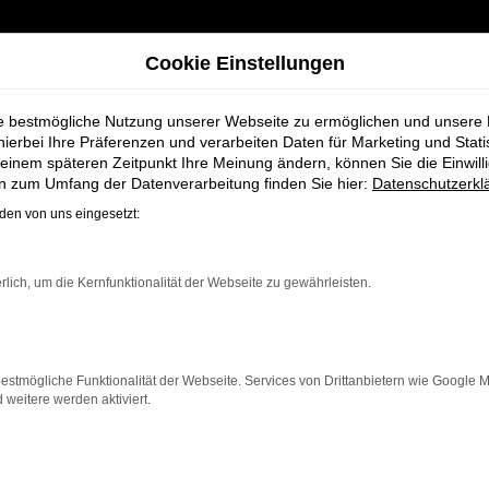
Cookie Einstellungen
ie bestmögliche Nutzung unserer Webseite zu ermöglichen und unsere
hierbei Ihre Präferenzen und verarbeiten Daten für Marketing und Stati
einem späteren Zeitpunkt Ihre Meinung ändern, können Sie die Einwillig
agen für Stuhr bei Schmidt + Koch
en zum Umfang der Datenverarbeitung finden Sie hier:
Datenschutzerkl
en von uns eingesetzt:
er Jahreswagen f
rlich, um die Kernfunktionalität der Webseite zu gewährleisten.
estmögliche Funktionalität der Webseite. Services von Drittanbietern wie Google 
eitere werden aktiviert.
für alle, die für Stuhr ein nahezu neues Fahrzeug zu ei
et dieser Jahreswagen die Vorteile eines Neuwagens, abe
en Preis möchten.