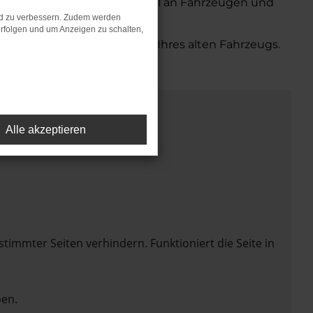
ten Ihnen eine große Auswahl an Fahrzeugen und
nd zu verbessern. Zudem werden
rfolgen und um Anzeigen zu schalten,
bequemen Inzahlungnahme Ihres alten Fahrzeugs.
Alle akzeptieren
mmter Seiten verhindern. Funktioniert die Seite in
en.