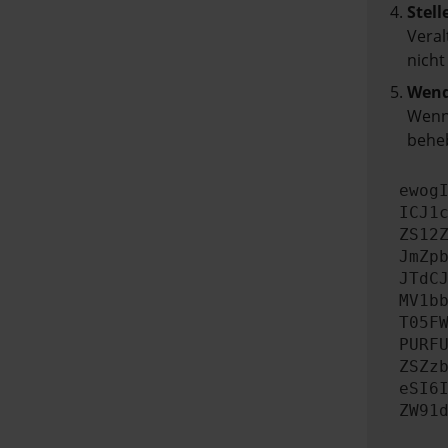
Stell
Veral
nicht
Wend
Wenn 
beheb
ewog
ICJ1
ZS12
JmZp
JTdC
MV1b
T05F
PURF
ZSZz
eSI6
ZW91