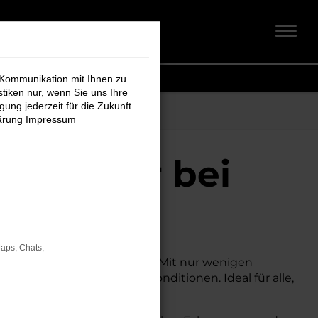
 Kommunikation mit Ihnen zu
stiken nur, wenn Sie uns Ihre
ung jederzeit für die Zukunft
ärung
Impressum
ür Stuhr bei
Maps, Chats,
nem attraktiven Preis suchen. Mit nur wenigen
r zu deutlich besseren Konditionen. Ideal für alle,