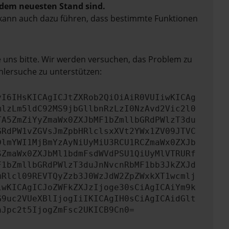
f dem neuesten Stand sind.
rn kann auch dazu führen, dass bestimmte Funktionen
e uns bitte. Wir werden versuchen, das Problem zu
hlersuche zu unterstützen:
yI6IHsKICAgICJtZXRob2QiOiAiR0VUIiwKICAg
mlzLm5ldC92MS9jbGllbnRzLzI0NzAvd2Vic2l0
TA5ZmZiYyZmaWx0ZXJbMF1bZmllbGRdPWlzT3du
GRdPW1vZGVsJmZpbHRlclsxXVt2YWx1ZV09JTVC
DlmYWI1MjBmYzAyNiUyMiU3RCU1RCZmaWx0ZXJb
SZmaWx0ZXJbMl1bdmFsdWVdPSU1QiUyMlVTRURf
F1bZmllbGRdPWlzT3duJnNvcnRbMF1bb3JkZXJd
mRlcl09REVTQyZzb3J0WzJdW2ZpZWxkXT1wcmlj
iwKICAgICJoZWFkZXJzIjoge30sCiAgICAiYm9k
G9uc2VUeXBlIjogIiIKICAgIH0sCiAgICAidGlt
nJpc2t5IjogZmFsc2UKICB9Cn0=