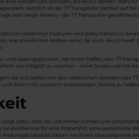
eine Vielzahl von Vorteilen, die es zur idealen Wahl für 
gendem Komfort ist der T7 Transporter perfekt auf die
ge oder lange Reisen – der T7 Transporter gewährleistet
lzahl von modernen Features wird jedes Fahren zu einem
orter, was sowohl Ihre Kosten senkt als auch der Umwelt
e.
s- und Leasingoptionen, die Ihnen helfen, den T7 Transpo
infach wie möglich zu machen – ohne Stress und mit b
n Sie sich selbst von den zahlreichen Vorteilen des T7 
 und Ihnen mit unserem erstklassigen Service zu helfen
keit
r sorgt dafür, dass Sie uns immer schnell und unkompli
ss Sie problemlos für eine Probefahrt, eine persönlich
 Parkmöglichkeiten bieten wir Ihnen eine bequeme A