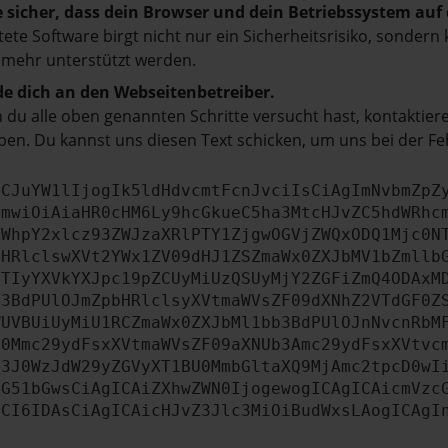
e sicher, dass dein Browser und dein Betriebssystem au
tete Software birgt nicht nur ein Sicherheitsrisiko, sonde
 mehr unterstützt werden.
e dich an den Webseitenbetreiber.
du alle oben genannten Schritte versucht hast, kontaktier
en. Du kannst uns diesen Text schicken, um uns bei der Fe
ICJuYW1lIjogIk5ldHdvcmtFcnJvciIsCiAgImNvbmZpZ
cmwiOiAiaHR0cHM6Ly9hcGkueC5ha3MtcHJvZC5hdWRhc
ZWhpY2xlcz93ZWJzaXRlPTY1ZjgwOGVjZWQxODQ1Mjc0N
bHRlclswXVt2YWx1ZV09dHJ1ZSZmaWx0ZXJbMV1bZmllb
JTIyYXVkYXJpc19pZCUyMiUzQSUyMjY2ZGFiZmQ4ODAxM
b3BdPUlOJmZpbHRlclsyXVtmaWVsZF09dXNhZ2VTdGF0Z
WUVBUiUyMiU1RCZmaWx0ZXJbMl1bb3BdPUlOJnNvcnRbM
U0Mmc29ydFsxXVtmaWVsZF09aXNUb3Amc29ydFsxXVtvc
b3J0WzJdW29yZGVyXT1BU0MmbGltaXQ9MjAmc2tpcD0wI
IG51bGwsCiAgICAiZXhwZWN0IjogewogICAgICAicmVzc
dCI6IDAsCiAgICAicHJvZ3Jlc3MiOiBudWxsLAogICAgI