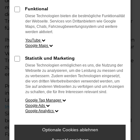
deutlich besseren Konditionen. Mit seiner
modernen Ausstattung, der hohen Effizienz und
Funktional
den fortschrittlichen Sicherheitsfeatures ist der T7
Diese Technologien bieten die bestmögliche Funktionalität
Transporter die ideale Lösung für den Stadtverkehr
der Webseite. Services von Drittanbietern wie Google
Maps, Chats, Fahrzeugbewertungssystem und weitere
für Stuhr und längere Ausflüge ins Umland.
werden aktiviert.
Ihr VW Autohaus in der Nähe von Stuhr steht Ihnen
YouTube
Google Maps
mit einer breiten Auswahl an Tageszulassungen zur
Verfügung. Unser Team hilft Ihnen, den T7
Statistik und Marketing
Transporter in der passenden Ausstattungsvariante
Diese Technologien ermöglichen es uns, die Nutzung der
zu finden, der Ihre Anforderungen und Wünsche
Webseite zu analysieren, um die Leistung zu messen und
erfüllt.
zu verbessern. Zudem werden Technologien eingesetzt,
die von dritten Werbetreibenden verwendet werden, um
Profitieren Sie von zusätzlichen Services wie
Sie auf anderen Webseiten zu verfolgen und um Anzeigen
zu schalten, die für Ihre Interessen relevant sind.
individuellen Finanzierungs- und
Leasingangeboten, sowie der bequemen
Google Tag Manager
Google Ads
Inzahlungnahme
Ihres alten Fahrzeugs. Besuchen
Google Analytics
Sie uns und lassen Sie sich von unseren Experten
beraten. Wir bieten Ihnen eine große Auswahl und
eine persönliche Beratung, damit Sie das perfekte
Optionale Cookies ablehnen
Fahrzeug für Ihre Bedürfnisse finden.