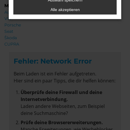
Auswahl speichern
Marken
Alle akzeptieren
Audi
VW
Porsche
Seat
Škoda
CUPRA
Fehler: Network Error
Beim Laden ist ein Fehler aufgetreten.
Hier sind ein paar Tipps, die dir helfen können:
Überprüfe deine Firewall und deine
Internetverbindung.
Laden andere Webseiten, zum Beispiel
deine Suchmaschine?
Prüfe deine Browsererweiterungen.
Manche Erweiterungen, wie Werbeblocker,