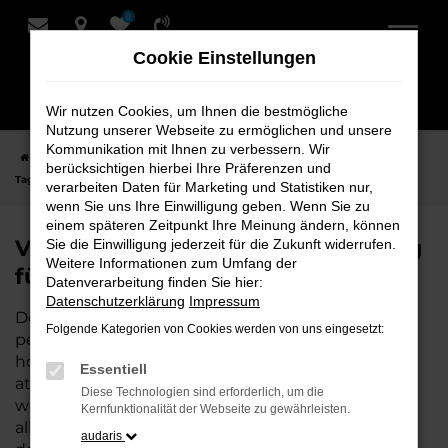
0
Zum
Hauptinhalt
Cookie Einstellungen
springen
Wir nutzen Cookies, um Ihnen die bestmögliche
Nutzung unserer Webseite zu ermöglichen und unsere
Kommunikation mit Ihnen zu verbessern. Wir
Startseite
Stuhr
VW
VW T7 Transporter
VW T7 Transporter
berücksichtigen hierbei Ihre Präferenzen und
Tageszulassung für Stuhr bei Schmidt + Koch
verarbeiten Daten für Marketing und Statistiken nur,
wenn Sie uns Ihre Einwilligung geben. Wenn Sie zu
einem späteren Zeitpunkt Ihre Meinung ändern, können
VW T7 Transporter Tageszulassung
Sie die Einwilligung jederzeit für die Zukunft widerrufen.
Weitere Informationen zum Umfang der
für Stuhr bei Schmidt + Koch
Datenverarbeitung finden Sie hier:
Datenschutzerklärung
Impressum
Der VW T7 Transporter Tageszulassung ist die
Folgende Kategorien von Cookies werden von uns eingesetzt:
perfekte Wahl für alle, die für Stuhr ein
hochwertiges Fahrzeug zu einem besonders
Essentiell
attraktiven Preis suchen. Als Neuwagen mit nur
Diese Technologien sind erforderlich, um die
wenigen gefahrenen Kilometern bietet er Ihnen
Kernfunktionalität der Webseite zu gewährleisten.
alle Vorteile eines neuen Fahrzeugs, jedoch zu
audaris