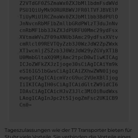
Z2VTdGF0ZSZmaWx0ZXJbMl1bdmFsdWVd
PSU1QiUyMk9ORURBWVJFR0lTVFJBVElP
TiUyMiU1RCZmaWx0ZXJbMl1bb3BdPUlO
JnNvcnRbMF1bZmllbGRdPWlzT3duJnNv
cnRbMF1bb3JkZXJdPURFU0Mmc29ydFsx
XVtmaWVsZF09aXNUb3Amc29ydFsxXVtv
cmRlcl09REVTQyZzb3J0WzJdW2ZpZWxk
XT1wcmljZSZzb3J0WzJdW29yZGVyXT1B
U0MmbGltaXQ9MjAmc2tpcD0wIiwKICAg
ICJoZWFkZXJzIjoge30sCiAgICAiYm9k
eSI6IG51bGwsCiAgICAiZXhwZWN0Ijog
ewogICAgICAicmVzcG9uc2VUeXBlIjog
IiIKICAgIH0sCiAgICAidGltZW91dCI6
IDAsCiAgICAicHJvZ3Jlc3MiOiBudWxs
LAogICAgInJpc2t5IjogZmFsc2UKICB9
Cn0=
Tageszulassungen wie der T7 Transporter bieten für
Stuhr viele Vorteile. Sie verbinden die Vorteile eines