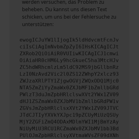
werden versuchen, das Problem zu
beheben. Du kannst uns diesen Text
schicken, um uns bei der Fehlersuche zu
unterstützen:
ewogICJuYW1lIjogIk5ldHdvcmtFcnJv
ciIsCiAgImNvbmZpZyI6IHsKICAgICJt
ZXRob2QiOiAiR0VUIiwKICAgICJ1cmwi
OiAiaHR0cHM6Ly9hcGkueC5ha3MtcHJv
ZC5hdWRhcmlzLm5ldC92MS9jbGllbnRz
LzI0NzAvd2Vic2l0ZS12ZWhpY2xlcz93
ZWJzaXRlPTY1ZjgwOGVjZWQxODQ1Mjc0
NTA5ZmZiYyZmaWx0ZXJbMF1bZmllbGRd
PWlzT3duJmZpbHRlclswXVt2YWx1ZV09
dHJ1ZSZmaWx0ZXJbMV1bZmllbGRdPW1v
ZGVsJmZpbHRlclsxXVt2YWx1ZV09JTVC
JTdCJTIyYXVkYXJpc19pZCUyMiUzQSUy
MjY2ZGFiZmQ4ODAxMDlmYWI1MjBmYzAy
NiUyMiU3RCU1RCZmaWx0ZXJbMV1bb3Bd
PUlOJmZpbHRlclsyXVtmaWVsZF09dXNh