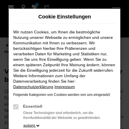
0
Zum
Hauptinhalt
Cookie Einstellungen
springen
Wir nutzen Cookies, um Ihnen die bestmögliche
Nutzung unserer Webseite zu ermöglichen und unsere
Kommunikation mit Ihnen zu verbessern. Wir
Startseite
Stuhr
VW
VW Taigo
VW Taigo Tageszulassung für
berücksichtigen hierbei Ihre Präferenzen und
Stuhr bei Schmidt + Koch
verarbeiten Daten für Marketing und Statistiken nur,
wenn Sie uns Ihre Einwilligung geben. Wenn Sie zu
einem späteren Zeitpunkt Ihre Meinung ändern, können
VW Taigo Tageszulassung für Stuhr
Sie die Einwilligung jederzeit für die Zukunft widerrufen.
Weitere Informationen zum Umfang der
bei Schmidt + Koch
Datenverarbeitung finden Sie hier:
Datenschutzerklärung
Impressum
Der VW Taigo Tageszulassung ist die perfekte Wahl
Folgende Kategorien von Cookies werden von uns eingesetzt:
für alle, die für Stuhr ein hochwertiges Fahrzeug zu
einem besonders attraktiven Preis suchen. Als
Essentiell
Neuwagen mit nur wenigen gefahrenen
Diese Technologien sind erforderlich, um die
Kilometern bietet er Ihnen alle Vorteile eines neuen
Kernfunktionalität der Webseite zu gewährleisten.
Fahrzeugs, jedoch zu deutlich besseren
audaris