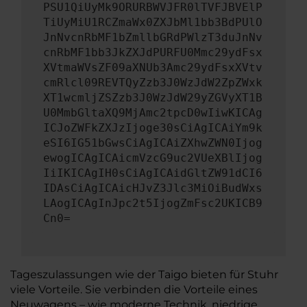
PSU1QiUyMk9ORURBWVJFR0lTVFJBVElP
TiUyMiU1RCZmaWx0ZXJbMl1bb3BdPUlO
JnNvcnRbMF1bZmllbGRdPWlzT3duJnNv
cnRbMF1bb3JkZXJdPURFU0Mmc29ydFsx
XVtmaWVsZF09aXNUb3Amc29ydFsxXVtv
cmRlcl09REVTQyZzb3J0WzJdW2ZpZWxk
XT1wcmljZSZzb3J0WzJdW29yZGVyXT1B
U0MmbGltaXQ9MjAmc2tpcD0wIiwKICAg
ICJoZWFkZXJzIjoge30sCiAgICAiYm9k
eSI6IG51bGwsCiAgICAiZXhwZWN0Ijog
ewogICAgICAicmVzcG9uc2VUeXBlIjog
IiIKICAgIH0sCiAgICAidGltZW91dCI6
IDAsCiAgICAicHJvZ3Jlc3MiOiBudWxs
LAogICAgInJpc2t5IjogZmFsc2UKICB9
Cn0=
Tageszulassungen wie der Taigo bieten für Stuhr
viele Vorteile. Sie verbinden die Vorteile eines
Neuwagens – wie moderne Technik, niedrige