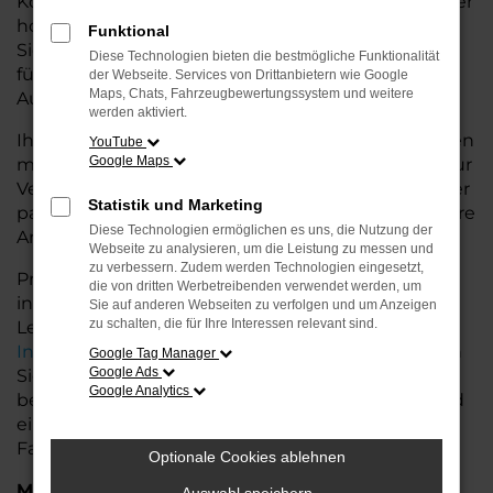
Konditionen. Mit seiner modernen Ausstattung, der
hohen Effizienz und den fortschrittlichen
Funktional
Sicherheitsfeatures ist der Taigo die ideale Lösung
Diese Technologien bieten die bestmögliche Funktionalität
für den Stadtverkehr für Stuhr und längere
der Webseite. Services von Drittanbietern wie Google
Maps, Chats, Fahrzeugbewertungssystem und weitere
Ausflüge ins Umland.
werden aktiviert.
Ihr VW Autohaus in der Nähe von Stuhr steht Ihnen
YouTube
Google Maps
mit einer breiten Auswahl an Tageszulassungen zur
Verfügung. Unser Team hilft Ihnen, den Taigo in der
Statistik und Marketing
passenden Ausstattungsvariante zu finden, der Ihre
Diese Technologien ermöglichen es uns, die Nutzung der
Anforderungen und Wünsche erfüllt.
Webseite zu analysieren, um die Leistung zu messen und
zu verbessern. Zudem werden Technologien eingesetzt,
Profitieren Sie von zusätzlichen Services wie
die von dritten Werbetreibenden verwendet werden, um
individuellen Finanzierungs- und
Sie auf anderen Webseiten zu verfolgen und um Anzeigen
zu schalten, die für Ihre Interessen relevant sind.
Leasingangeboten, sowie der bequemen
Inzahlungnahme
Ihres alten Fahrzeugs. Besuchen
Google Tag Manager
Google Ads
Sie uns und lassen Sie sich von unseren Experten
Google Analytics
beraten. Wir bieten Ihnen eine große Auswahl und
eine persönliche Beratung, damit Sie das perfekte
Fahrzeug für Ihre Bedürfnisse finden.
Optionale Cookies ablehnen
Marken