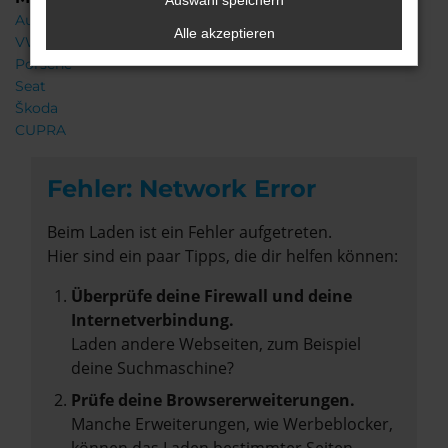
Auswahl speichern
Audi
Alle akzeptieren
VW
Porsche
Seat
Škoda
CUPRA
Fehler: Network Error
Beim Laden ist ein Fehler aufgetreten.
Hier sind ein paar Tipps, die dir helfen können:
Überprüfe deine Firewall und deine
Internetverbindung.
Laden andere Webseiten, zum Beispiel
deine Suchmaschine?
Prüfe deine Browsererweiterungen.
Manche Erweiterungen, wie Werbeblocker,