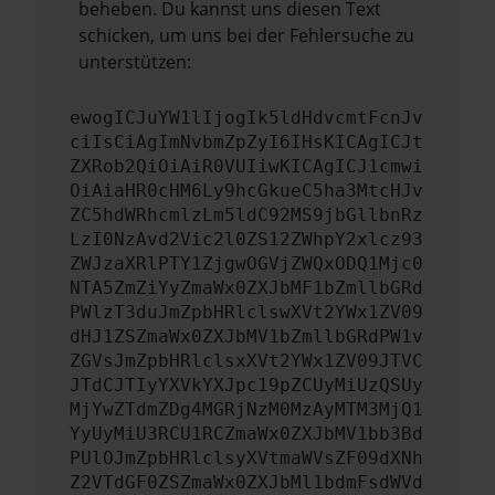
beheben. Du kannst uns diesen Text
schicken, um uns bei der Fehlersuche zu
unterstützen:
ewogICJuYW1lIjogIk5ldHdvcmtFcnJv
ciIsCiAgImNvbmZpZyI6IHsKICAgICJt
ZXRob2QiOiAiR0VUIiwKICAgICJ1cmwi
OiAiaHR0cHM6Ly9hcGkueC5ha3MtcHJv
ZC5hdWRhcmlzLm5ldC92MS9jbGllbnRz
LzI0NzAvd2Vic2l0ZS12ZWhpY2xlcz93
ZWJzaXRlPTY1ZjgwOGVjZWQxODQ1Mjc0
NTA5ZmZiYyZmaWx0ZXJbMF1bZmllbGRd
PWlzT3duJmZpbHRlclswXVt2YWx1ZV09
dHJ1ZSZmaWx0ZXJbMV1bZmllbGRdPW1v
ZGVsJmZpbHRlclsxXVt2YWx1ZV09JTVC
JTdCJTIyYXVkYXJpc19pZCUyMiUzQSUy
MjYwZTdmZDg4MGRjNzM0MzAyMTM3MjQ1
YyUyMiU3RCU1RCZmaWx0ZXJbMV1bb3Bd
PUlOJmZpbHRlclsyXVtmaWVsZF09dXNh
Z2VTdGF0ZSZmaWx0ZXJbMl1bdmFsdWVd