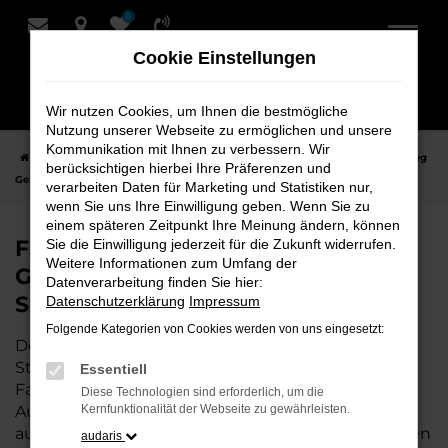
0
Zum
Hauptinhalt
Cookie Einstellungen
springen
Wir nutzen Cookies, um Ihnen die bestmögliche
Nutzung unserer Webseite zu ermöglichen und unsere
Kommunikation mit Ihnen zu verbessern. Wir
Startseite
Stuhr
VW
VW Touareg
Finden Sie Ihren VW Touareg
berücksichtigen hierbei Ihre Präferenzen und
Gebrauchtwagen für Stuhr bei Schmidt + Koch
verarbeiten Daten für Marketing und Statistiken nur,
wenn Sie uns Ihre Einwilligung geben. Wenn Sie zu
einem späteren Zeitpunkt Ihre Meinung ändern, können
Finden Sie Ihren VW Touareg
Sie die Einwilligung jederzeit für die Zukunft widerrufen.
Weitere Informationen zum Umfang der
Gebrauchtwagen für Stuhr bei
Datenverarbeitung finden Sie hier:
Schmidt + Koch
Datenschutzerklärung
Impressum
Folgende Kategorien von Cookies werden von uns eingesetzt:
Der VW Touareg ist die perfekte Wahl für alle in
Stuhr, die ein zuverlässiges und modernes
Essentiell
Fahrzeug suchen.
Mit seiner erstklassigen
Diese Technologien sind erforderlich, um die
Ausstattung, der niedrigen Laufleistung und der
Kernfunktionalität der Webseite zu gewährleisten.
ausgezeichneten Pflege ist dieser Gebrauchtwagen
audaris