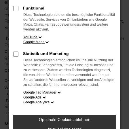
eine kostengünstige Alternative zum Neuwagen,
ohne auf Komfort und Qualität verzichten zu
Funktional
müssen. Ob im Stadtverkehr oder für längere
Diese Technologien bieten die bestmögliche Funktionalität
der Webseite. Services von Drittanbietern wie Google
Fahrten, der Touareg überzeugt durch Fahrkomfort,
Maps, Chats, Fahrzeugbewertungssystem und weitere
Sicherheit und Wirtschaftlichkeit.
werden aktiviert.
YouTube
Ihr VW Autohaus in Stuhr ist Ihr vertrauenswürdiger
Google Maps
Partner, wenn es um Gebrauchtwagen geht. Wir
bieten Ihnen nicht nur eine große Auswahl an
Statistik und Marketing
geprüften Fahrzeugen, sondern auch eine
Diese Technologien ermöglichen es uns, die Nutzung der
fachkundige Beratung, damit Sie das für Sie
Webseite zu analysieren, um die Leistung zu messen und
passende Modell finden.
zu verbessern. Zudem werden Technologien eingesetzt,
die von dritten Werbetreibenden verwendet werden, um
Sie auf anderen Webseiten zu verfolgen und um Anzeigen
Profitieren Sie von unseren zusätzlichen
Services
zu schalten, die für Ihre Interessen relevant sind.
wie attraktiven Finanzierungsmöglichkeiten,
Google Tag Manager
Leasingangeboten und der bequemen
Google Ads
Inzahlungnahme Ihres alten Fahrzeugs. Besuchen
Google Analytics
Sie uns und überzeugen Sie sich von der Qualität
und dem Service, den wir Ihnen bieten!
Optionale Cookies ablehnen
Marken