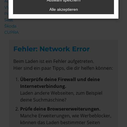
Auswahl speichern
Audi
VW
Alle akzeptieren
Porsche
Seat
Škoda
CUPRA
Fehler: Network Error
Beim Laden ist ein Fehler aufgetreten.
Hier sind ein paar Tipps, die dir helfen können:
Überprüfe deine Firewall und deine
Internetverbindung.
Laden andere Webseiten, zum Beispiel
deine Suchmaschine?
Prüfe deine Browsererweiterungen.
Manche Erweiterungen, wie Werbeblocker,
können das Laden bestimmter Seiten