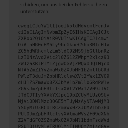
schicken, um uns bei der Fehlersuche zu
unterstützen:
ewogICJuYW1lIjogIk5ldHdvcmtFcnJv
ciIsCiAgImNvbmZpZyI6IHsKICAgICJt
ZXRob2QiOiAiR0VUIiwKICAgICJ1cmwi
OiAiaHR0cHM6Ly9hcGkueC5ha3MtcHJv
ZC5hdWRhcmlzLm5ldC92MS9jbGllbnRz
LzI0NzAvd2Vic2l0ZS12ZWhpY2xlcz93
ZWJzaXRlPTY1ZjgwOGVjZWQxODQ1Mjc0
NTA5ZmZiYyZmaWx0ZXJbMF1bZmllbGRd
PWlzT3duJmZpbHRlclswXVt2YWx1ZV09
dHJ1ZSZmaWx0ZXJbMV1bZmllbGRdPW1v
ZGVsJmZpbHRlclsxXVt2YWx1ZV09JTVC
JTdCJTIyYXVkYXJpc19pZCUyMiUzQSUy
MjViODNlMzc3OGE5YTUyMzAyNTAwMjM3
YSUyMiU3RCU1RCZmaWx0ZXJbMV1bb3Bd
PUlOJmZpbHRlclsyXVtmaWVsZF09dXNh
Z2VTdGF0ZSZmaWx0ZXJbMl1bdmFsdWVd
PSU1QiUyMlVTRUQlMjIlNUQmZmlsdGVy