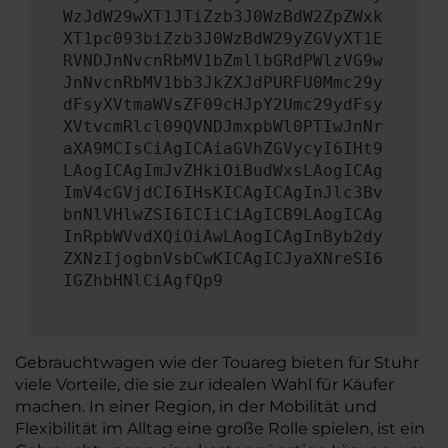
WzJdW29wXT1JTiZzb3J0WzBdW2ZpZWxk
XT1pc093biZzb3J0WzBdW29yZGVyXT1E
RVNDJnNvcnRbMV1bZmllbGRdPWlzVG9w
JnNvcnRbMV1bb3JkZXJdPURFU0Mmc29y
dFsyXVtmaWVsZF09cHJpY2Umc29ydFsy
XVtvcmRlcl09QVNDJmxpbWl0PTIwJnNr
aXA9MCIsCiAgICAiaGVhZGVycyI6IHt9
LAogICAgImJvZHkiOiBudWxsLAogICAg
ImV4cGVjdCI6IHsKICAgICAgInJlc3Bv
bnNlVHlwZSI6ICIiCiAgICB9LAogICAg
InRpbWVvdXQiOiAwLAogICAgInByb2dy
ZXNzIjogbnVsbCwKICAgICJyaXNreSI6
IGZhbHNlCiAgfQp9
Gebrauchtwagen wie der Touareg bieten für Stuhr
viele Vorteile, die sie zur idealen Wahl für Käufer
machen. In einer Region, in der Mobilität und
Flexibilität im Alltag eine große Rolle spielen, ist ein