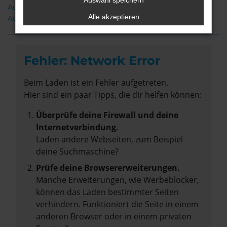
Auswahl speichern
Audi A6 Gebrauchtwagen Syke
Alle akzeptieren
Audi A6 Neuwagen Syke
Fehler: Network Error
Beim Laden ist ein Fehler aufgetreten.
Hier sind ein paar Tipps, die dir helfen können:
Überprüfe deine Firewall und deine
Internetverbindung.
Laden andere Webseiten, zum Beispiel
deine Suchmaschine?
Prüfe deine Browsererweiterungen.
Manche Erweiterungen, wie Werbeblocker,
können das Laden bestimmter Seiten
verhindern. Funktioniert die Seite in einem
anderen Browser oder in einem privaten