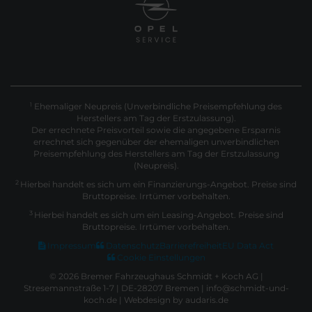
Ehemaliger Neupreis (Unverbindliche Preisempfehlung des
1
Herstellers am Tag der Erstzulassung).
Der errechnete Preisvorteil sowie die angegebene Ersparnis
errechnet sich gegenüber der ehemaligen unverbindlichen
Preisempfehlung des Herstellers am Tag der Erstzulassung
(Neupreis).
2
Hierbei handelt es sich um ein Finanzierungs-Angebot. Preise sind
Bruttopreise. Irrtümer vorbehalten.
3
Hierbei handelt es sich um ein Leasing-Angebot. Preise sind
Bruttopreise. Irrtümer vorbehalten.
Impressum
Datenschutz
Barrierefreiheit
EU Data Act
Cookie Einstellungen
© 2026 Bremer Fahrzeughaus Schmidt + Koch AG |
Stresemannstraße 1-7 | DE-28207 Bremen | info@schmidt-und-
koch.de |
Webdesign by audaris.de