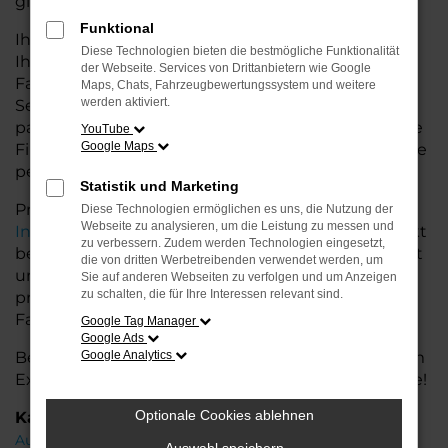
glänzt.
Funktional
Ihr Audi Autohaus in der Nähe von Syke bietet
Diese Technologien bieten die bestmögliche Funktionalität
Ihnen neben einer breiten Auswahl an Audi
der Webseite. Services von Drittanbietern wie Google
Fahrzeugen auch umfassende Beratung und
Maps, Chats, Fahrzeugbewertungssystem und weitere
werden aktiviert.
Service. Wir unterstützen Sie bei der Auswahl des
passenden Modells und bieten maßgeschneiderte
YouTube
Google Maps
Finanzierungslösungen sowie Leasingoptionen, die
perfekt zu Ihrem Budget und Bedarf passen.
Statistik und Marketing
Profitieren Sie von zusätzlichen Services wie
Diese Technologien ermöglichen es uns, die Nutzung der
Webseite zu analysieren, um die Leistung zu messen und
Inzahlungnahme
,
Wartung und Reparaturen
direkt
zu verbessern. Zudem werden Technologien eingesetzt,
bei Ihrem Audi Autohaus in der Nähe von Syke. Mit
die von dritten Werbetreibenden verwendet werden, um
unserer großen Auswahl an Fahrzeugen und der
Sie auf anderen Webseiten zu verfolgen und um Anzeigen
zu schalten, die für Ihre Interessen relevant sind.
professionellen Beratung finden Sie bei uns das
Fahrzeug, das Ihre Ansprüche erfüllt.
Google Tag Manager
Google Ads
Besuchen Sie uns und lassen Sie sich von unserem
Google Analytics
Expertenteam beraten – der Audi A6 wartet auf Sie!
Optionale Cookies ablehnen
Kategorie
Audi A6 Syke