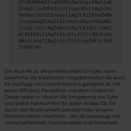
XT1BU0MmbGltaXQ9MjAmc2tpcD0wIiwK
ICAgICJoZWFkZXJzIjoge30sCiAgICAi
Ym9keSI6IG51bGwsCiAgICAiZXhwZWN0
IjogewogICAgICAicmVzcG9uc2VUeXBl
IjogIiIKICAgIH0sCiAgICAidGltZW91
dCI6IDAsCiAgICAicHJvZ3Jlc3MiOiBu
dWxsLAogICAgInJpc2t5IjogZmFsc2UK
ICB9Cn0=
Der Audi A6 ist die perfekte Wahl für Syke, da er
sowohl für die städtischen Gegebenheiten als auch
für Ausflüge ins Umland bestens geeignet ist. Mit
seiner Effizienz, Flexibilität und dem modernen
Design passt er ideal in die Umgebung von Syke
und bietet Fahrkomfort für jeden Anlass. Ob Sie
durch den Stadtverkehr pendeln oder längere
Strecken fahren möchten – der A6 überzeugt mit
Wirtschaftlichkeit, Funktionalität und Sicherheit.