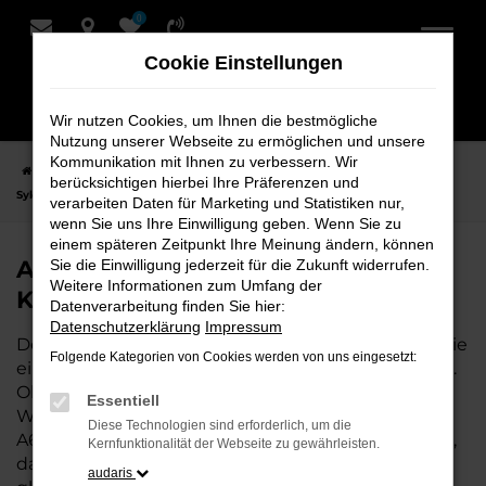
0
Zum
Hauptinhalt
Cookie Einstellungen
springen
Wir nutzen Cookies, um Ihnen die bestmögliche
Nutzung unserer Webseite zu ermöglichen und unsere
Kommunikation mit Ihnen zu verbessern. Wir
Startseite
Syke
Audi
Audi A6 Fahrzeuge bei Schmidt + Koch für
berücksichtigen hierbei Ihre Präferenzen und
Syke
verarbeiten Daten für Marketing und Statistiken nur,
wenn Sie uns Ihre Einwilligung geben. Wenn Sie zu
einem späteren Zeitpunkt Ihre Meinung ändern, können
Audi A6 Fahrzeuge bei Schmidt +
Sie die Einwilligung jederzeit für die Zukunft widerrufen.
Weitere Informationen zum Umfang der
Koch für Syke
Datenverarbeitung finden Sie hier:
Datenschutzerklärung
Impressum
Der Audi A6 ist die perfekte Wahl für alle in Syke, die
Folgende Kategorien von Cookies werden von uns eingesetzt:
ein zuverlässiges und modernes Fahrzeug suchen.
Ob für den täglichen Arbeitsweg,
Essentiell
Wochenendausflüge oder lange Reisen, der Audi
Diese Technologien sind erforderlich, um die
A6 bietet Komfort, Effizienz und modernes Design,
Kernfunktionalität der Webseite zu gewährleisten.
das sowohl in der Stadt als auch auf dem Land
audaris