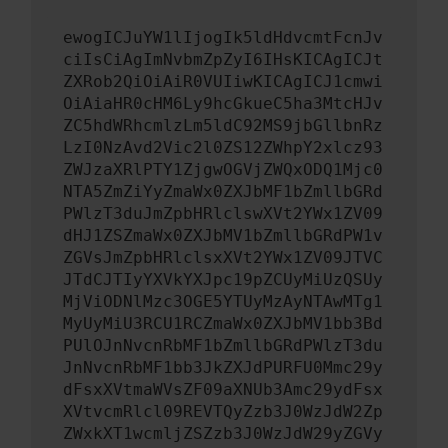
ewogICJuYW1lIjogIk5ldHdvcmtFcnJv
ciIsCiAgImNvbmZpZyI6IHsKICAgICJt
ZXRob2QiOiAiR0VUIiwKICAgICJ1cmwi
OiAiaHR0cHM6Ly9hcGkueC5ha3MtcHJv
ZC5hdWRhcmlzLm5ldC92MS9jbGllbnRz
LzI0NzAvd2Vic2l0ZS12ZWhpY2xlcz93
ZWJzaXRlPTY1ZjgwOGVjZWQxODQ1Mjc0
NTA5ZmZiYyZmaWx0ZXJbMF1bZmllbGRd
PWlzT3duJmZpbHRlclswXVt2YWx1ZV09
dHJ1ZSZmaWx0ZXJbMV1bZmllbGRdPW1v
ZGVsJmZpbHRlclsxXVt2YWx1ZV09JTVC
JTdCJTIyYXVkYXJpc19pZCUyMiUzQSUy
MjViODNlMzc3OGE5YTUyMzAyNTAwMTg1
MyUyMiU3RCU1RCZmaWx0ZXJbMV1bb3Bd
PUlOJnNvcnRbMF1bZmllbGRdPWlzT3du
JnNvcnRbMF1bb3JkZXJdPURFU0Mmc29y
dFsxXVtmaWVsZF09aXNUb3Amc29ydFsx
XVtvcmRlcl09REVTQyZzb3J0WzJdW2Zp
ZWxkXT1wcmljZSZzb3J0WzJdW29yZGVy