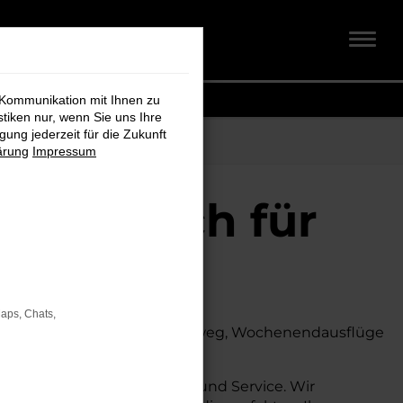
 Kommunikation mit Ihnen zu
stiken nur, wenn Sie uns Ihre
ung jederzeit für die Zukunft
ärung
Impressum
dt + Koch für
Maps, Chats,
. Ob für den täglichen Arbeitsweg, Wochenendausflüge
s auch auf dem Land glänzt.
auch umfassende Beratung und Service. Wir