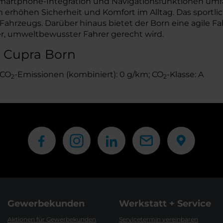
Smartphone-Integration und Navigationsfunktionen umfa
erhöhen Sicherheit und Komfort im Alltag. Das sportl
 Fahrzeugs. Darüber hinaus bietet der Born eine agile F
, umweltbewusster Fahrer gerecht wird.
s Cupra Born
 CO
-Emissionen (kombiniert): 0 g/km; CO
-Klasse: A
2
2
Gewerbekunden
Werkstatt + Service
Aktionen für Gewerbekunden
Servicetermin vereinbaren