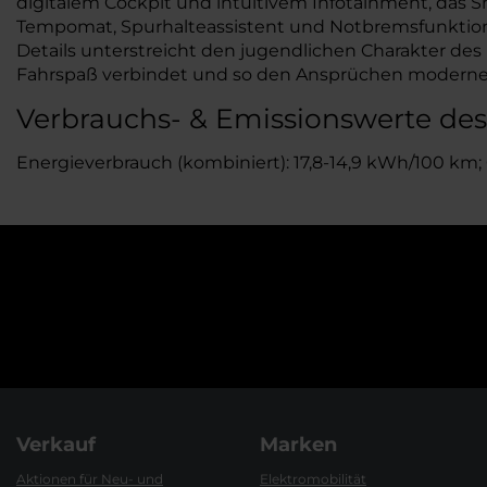
digitalem Cockpit und intuitivem Infotainment, das 
Tempomat, Spurhalteassistent und Notbremsfunktion 
Details unterstreicht den jugendlichen Charakter des
Fahrspaß verbindet und so den Ansprüchen moderner
Verbrauchs- & Emissionswerte de
Energieverbrauch (kombiniert): 17,8-14,9 kWh/100 km;
Verkauf
Marken
Aktionen für Neu- und
Elektromobilität