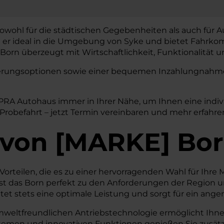
sowohl für die städtischen Gegebenheiten als auch für A
t er ideal in die Umgebung von Syke und bietet Fahrkom
orn überzeugt mit Wirtschaftlichkeit, Funktionalität un
nzierungsoptionen sowie einer bequemen Inzahlungnahme 
UPRA Autohaus immer in Ihrer Nähe, um Ihnen eine indi
Probefahrt – jetzt Termin vereinbaren und mehr erfahre
von
[
MARKE
]
Bor
orteilen, die es zu einer hervorragenden Wahl für Ihre M
 das Born perfekt zu den Anforderungen der Region und
et stets eine optimale Leistung und sorgt für ein ang
mweltfreundlichen Antriebstechnologie ermöglicht Ihnen 
stemen und innovativen Funktionen genießen Sie zusätzl