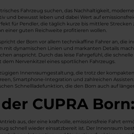
ektrisches Fahrzeug suchen, das Nachhaltigkeit, modern
ktiv und bewusst leben und dabei Wert auf emissionsfr
kt für Pendler, die täglich kurze bis mittlere Strecken z
einer guten Reichweite profitieren wollen.
icht der Born vor allem technikaffine Fahrer an, die i
ign mit dynamischen Linien und markanten Details mach
hen anspricht. Durch das leise Fahrgefühl, die schnel
t dem Nervenkitzel eines sportlichen Fahrzeugs.
roßzügigen Innenraumgestaltung, die trotz der kompakte
n, Smartphone-Integration und zahlreichen Assistenz
ischen Schnellladefunktion, die den Born auch auf länge
 der
CUPRA
Born
Antrieb aus, der eine kraftvolle, emissionsfreie Fahrt e
zeug schnell wieder einsatzbereit ist. Der Innenraum b