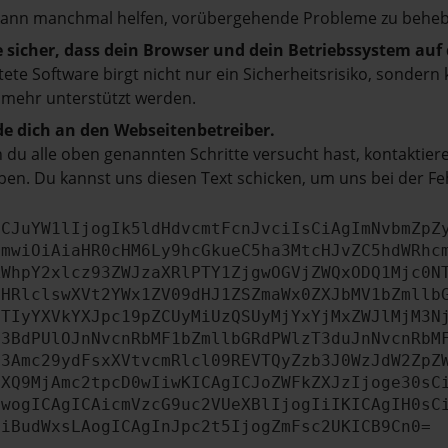
kann manchmal helfen, vorübergehende Probleme zu beheb
e sicher, dass dein Browser und dein Betriebssystem au
tete Software birgt nicht nur ein Sicherheitsrisiko, sonde
 mehr unterstützt werden.
e dich an den Webseitenbetreiber.
du alle oben genannten Schritte versucht hast, kontaktier
en. Du kannst uns diesen Text schicken, um uns bei der Fe
ICJuYW1lIjogIk5ldHdvcmtFcnJvciIsCiAgImNvbmZpZ
cmwiOiAiaHR0cHM6Ly9hcGkueC5ha3MtcHJvZC5hdWRhc
ZWhpY2xlcz93ZWJzaXRlPTY1ZjgwOGVjZWQxODQ1Mjc0N
bHRlclswXVt2YWx1ZV09dHJ1ZSZmaWx0ZXJbMV1bZmllb
JTIyYXVkYXJpc19pZCUyMiUzQSUyMjYxYjMxZWJlMjM3N
b3BdPUlOJnNvcnRbMF1bZmllbGRdPWlzT3duJnNvcnRbM
b3Amc29ydFsxXVtvcmRlcl09REVTQyZzb3J0WzJdW2ZpZ
aXQ9MjAmc2tpcD0wIiwKICAgICJoZWFkZXJzIjoge30sC
ewogICAgICAicmVzcG9uc2VUeXBlIjogIiIKICAgIH0sC
OiBudWxsLAogICAgInJpc2t5IjogZmFsc2UKICB9Cn0=