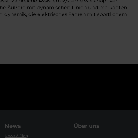
sst. Zahlreiche Assistenzsysteme wie adaptiver
iche Äußere mit dynamischen Linien und markanten
ahrdynamik, die elektrisches Fahren mit sportlichem
News
Über uns
News & Blog