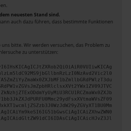
en.
f dem neuesten Stand sind.
rn kann auch dazu führen, dass bestimmte Funktionen
e uns bitte. Wir werden versuchen, das Problem zu
hlersuche zu unterstützen:
yI6IHsKICAgICJtZXRob2QiOiAiR0VUIiwKICAg
mlzLm5ldC92MS9jbGllbnRzLzI0NzAvd2Vic2l0
TA5ZmZiYyZmaWx0ZXJbMF1bZmllbGRdPWlzT3du
GRdPW1vZGVsJmZpbHRlclsxXVt2YWx1ZV09JTVC
jZkNzhjZTExODdmYyUyMiU3RCU1RCZmaWx0ZXJb
F1bb3JkZXJdPURFU0Mmc29ydFsxXVtmaWVsZF09
WxkXT1wcmljZSZzb3J0WzJdW29yZGVyXT1BU0Mm
iAgICAiYm9keSI6IG51bGwsCiAgICAiZXhwZWN0
iAgICAidGltZW91dCI6IDAsCiAgICAicHJvZ3Jl