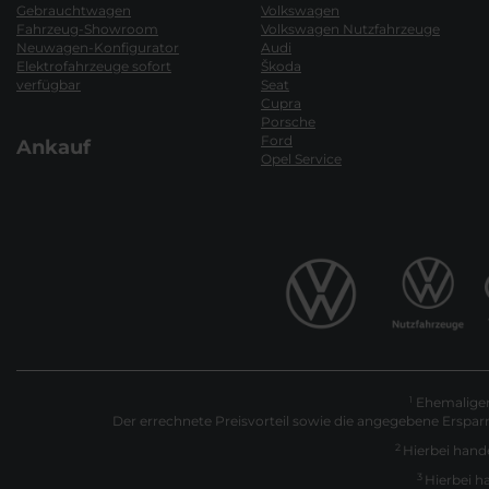
Gebrauchtwagen
Volkswagen
Fahrzeug-Showroom
Volkswagen Nutzfahrzeuge
Neuwagen-Konfigurator
Audi
Elektrofahrzeuge sofort
Škoda
verfügbar
Seat
Cupra
Porsche
Ford
Ankauf
Opel Service
Ehemaliger 
1
Der errechnete Preisvorteil sowie die angegebene Erspar
2
Hierbei hande
3
Hierbei h