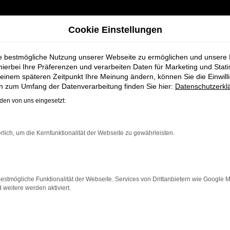
Cookie Einstellungen
ie bestmögliche Nutzung unserer Webseite zu ermöglichen und unsere
hierbei Ihre Präferenzen und verarbeiten Daten für Marketing und Stati
einem späteren Zeitpunkt Ihre Meinung ändern, können Sie die Einwillig
r Syke
en zum Umfang der Datenverarbeitung finden Sie hier:
Datenschutzerkl
en von uns eingesetzt:
zeuge bei Schmi
rlich, um die Kernfunktionalität der Webseite zu gewährleisten.
estmögliche Funktionalität der Webseite. Services von Drittanbietern wie Google 
eitere werden aktiviert.
ke, die ein zuverlässiges und modernes Fahrzeug suchen
fizienz und modernes Design, das sowohl in der Stadt al
nen neben einer breiten Auswahl an CUPRA Fahrzeugen 