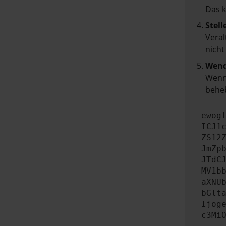
Das 
Stell
Veral
nicht
Wend
Wenn 
beheb
ewog
ICJ1
ZS12
JmZp
JTdC
MV1b
aXNU
bGlt
Ijog
c3Mi