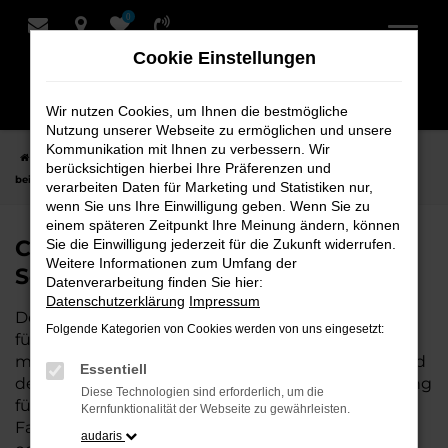
0
Zum
Hauptinhalt
Cookie Einstellungen
springen
Wir nutzen Cookies, um Ihnen die bestmögliche
Nutzung unserer Webseite zu ermöglichen und unsere
Kommunikation mit Ihnen zu verbessern. Wir
Startseite
Syke
CUPRA
CUPRA Leon
CUPRA Leon Neuwagen
berücksichtigen hierbei Ihre Präferenzen und
bei Schmidt + Koch für Syke
verarbeiten Daten für Marketing und Statistiken nur,
wenn Sie uns Ihre Einwilligung geben. Wenn Sie zu
einem späteren Zeitpunkt Ihre Meinung ändern, können
CUPRA Leon Neuwagen bei
Sie die Einwilligung jederzeit für die Zukunft widerrufen.
Weitere Informationen zum Umfang der
Schmidt + Koch für Syke
Datenverarbeitung finden Sie hier:
Datenschutzerklärung
Impressum
Der CUPRA Leon ist die perfekte Wahl für alle, die
Folgende Kategorien von Cookies werden von uns eingesetzt:
für Syke einen Neuwagen suchen. Mit seiner
modernen Technik, seinem effizienten Antrieb und
Essentiell
dem stilvollen Design ist der Leon die ideale Lösung
Diese Technologien sind erforderlich, um die
für jeden, der ein zuverlässiges und komfortables
Kernfunktionalität der Webseite zu gewährleisten.
Fahrzeug möchte. Egal, ob für den Stadtverkehr
audaris