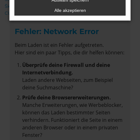
Auswahl speichern
Škoda
Alle akzeptieren
CUPRA
Fehler: Network Error
Beim Laden ist ein Fehler aufgetreten.
Hier sind ein paar Tipps, die dir helfen können:
Überprüfe deine Firewall und deine
Internetverbindung.
Laden andere Webseiten, zum Beispiel
deine Suchmaschine?
Prüfe deine Browsererweiterungen.
Manche Erweiterungen, wie Werbeblocker,
können das Laden bestimmter Seiten
verhindern. Funktioniert die Seite in einem
anderen Browser oder in einem privaten
Fenster?