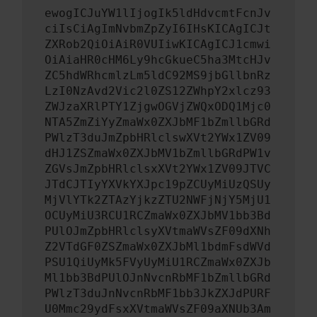
ewogICJuYW1lIjogIk5ldHdvcmtFcnJv
ciIsCiAgImNvbmZpZyI6IHsKICAgICJt
ZXRob2QiOiAiR0VUIiwKICAgICJ1cmwi
OiAiaHR0cHM6Ly9hcGkueC5ha3MtcHJv
ZC5hdWRhcmlzLm5ldC92MS9jbGllbnRz
LzI0NzAvd2Vic2l0ZS12ZWhpY2xlcz93
ZWJzaXRlPTY1ZjgwOGVjZWQxODQ1Mjc0
NTA5ZmZiYyZmaWx0ZXJbMF1bZmllbGRd
PWlzT3duJmZpbHRlclswXVt2YWx1ZV09
dHJ1ZSZmaWx0ZXJbMV1bZmllbGRdPW1v
ZGVsJmZpbHRlclsxXVt2YWx1ZV09JTVC
JTdCJTIyYXVkYXJpc19pZCUyMiUzQSUy
MjVlYTk2ZTAzYjkzZTU2NWFjNjY5MjU1
OCUyMiU3RCU1RCZmaWx0ZXJbMV1bb3Bd
PUlOJmZpbHRlclsyXVtmaWVsZF09dXNh
Z2VTdGF0ZSZmaWx0ZXJbMl1bdmFsdWVd
PSU1QiUyMk5FVyUyMiU1RCZmaWx0ZXJb
Ml1bb3BdPUlOJnNvcnRbMF1bZmllbGRd
PWlzT3duJnNvcnRbMF1bb3JkZXJdPURF
U0Mmc29ydFsxXVtmaWVsZF09aXNUb3Am