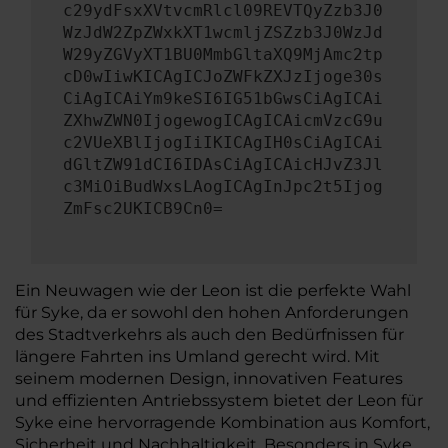
c29ydFsxXVtvcmRlcl09REVTQyZzb3J0
WzJdW2ZpZWxkXT1wcmljZSZzb3J0WzJd
W29yZGVyXT1BU0MmbGltaXQ9MjAmc2tp
cD0wIiwKICAgICJoZWFkZXJzIjoge30s
CiAgICAiYm9keSI6IG51bGwsCiAgICAi
ZXhwZWN0IjogewogICAgICAicmVzcG9u
c2VUeXBlIjogIiIKICAgIH0sCiAgICAi
dGltZW91dCI6IDAsCiAgICAicHJvZ3Jl
c3MiOiBudWxsLAogICAgInJpc2t5Ijog
ZmFsc2UKICB9Cn0=
Ein Neuwagen wie der Leon ist die perfekte Wahl
für Syke, da er sowohl den hohen Anforderungen
des Stadtverkehrs als auch den Bedürfnissen für
längere Fahrten ins Umland gerecht wird. Mit
seinem modernen Design, innovativen Features
und effizienten Antriebssystem bietet der Leon für
Syke eine hervorragende Kombination aus Komfort,
Sicherheit und Nachhaltigkeit. Besonders in Syke,