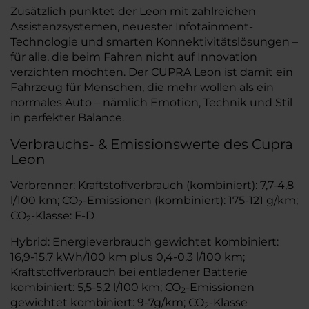
Zusätzlich punktet der Leon mit zahlreichen
Assistenzsystemen, neuester Infotainment-
Technologie und smarten Konnektivitätslösungen –
für alle, die beim Fahren nicht auf Innovation
verzichten möchten. Der CUPRA Leon ist damit ein
Fahrzeug für Menschen, die mehr wollen als ein
normales Auto – nämlich Emotion, Technik und Stil
in perfekter Balance.
Verbrauchs- & Emissionswerte des Cupra
Leon
Verbrenner: Kraftstoffverbrauch (kombiniert): 7,7-4,8
l/100 km; CO
-Emissionen (kombiniert): 175-121 g/km;
2
CO
-Klasse: F-D
2
Hybrid: Energieverbrauch gewichtet kombiniert:
16,9-15,7 kWh/100 km plus 0,4-0,3 l/100 km;
Kraftstoffverbrauch bei entladener Batterie
kombiniert: 5,5-5,2 l/100 km; CO
-Emissionen
2
gewichtet kombiniert: 9-7g/km; CO
-Klasse
2