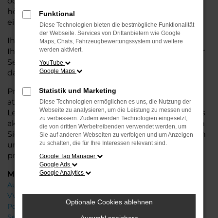
oder längere Fahrten – der Leon bietet Ihnen
höchsten Fahrkomfort, innovative Features und
Funktional
eine herausragende Wirtschaftlichkeit.
Diese Technologien bieten die bestmögliche Funktionalität
der Webseite. Services von Drittanbietern wie Google
Ihr CUPRA Autohaus in der Nähe von Syke steht
Maps, Chats, Fahrzeugbewertungssystem und weitere
werden aktiviert.
Ihnen mit einer breiten Auswahl an Neuwagen zur
Seite und bietet Ihnen umfassende
Beratung
,
YouTube
Google Maps
damit Sie das für Sie passende Fahrzeug finden.
Profitieren Sie von zusätzlichen Services wie
Statistik und Marketing
attraktiven Finanzierungsmöglichkeiten,
Diese Technologien ermöglichen es uns, die Nutzung der
Webseite zu analysieren, um die Leistung zu messen und
Leasingangeboten und der Inzahlungnahme Ihres
zu verbessern. Zudem werden Technologien eingesetzt,
aktuellen Fahrzeugs. Besuchen Sie uns und lassen
die von dritten Werbetreibenden verwendet werden, um
Sie sich von unseren Experten beraten – wir freuen
Sie auf anderen Webseiten zu verfolgen und um Anzeigen
zu schalten, die für Ihre Interessen relevant sind.
uns, Ihnen den perfekten Neuwagen zu
präsentieren!
Google Tag Manager
Google Ads
Marken
Google Analytics
Audi
VW
Optionale Cookies ablehnen
Porsche
Seat