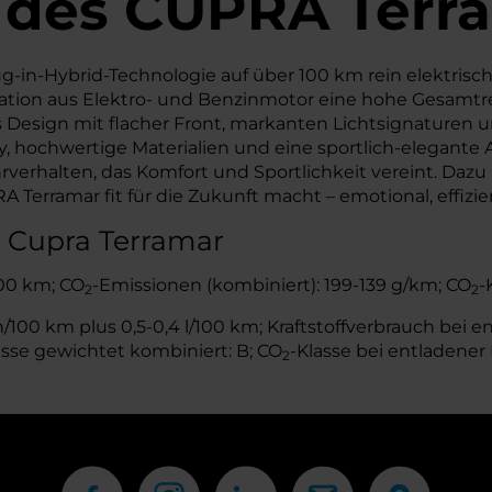
 des
CUPRA
Terr
ug-in-Hybrid-Technologie auf über 100 km rein elektris
tion aus Elektro- und Benzinmotor eine hohe Gesamtrei
es Design mit flacher Front, markanten Lichtsignaturen
lay, hochwertige Materialien und eine sportlich-elegant
rverhalten, das Komfort und Sportlichkeit vereint. Da
 Terramar fit für die Zukunft macht – emotional, effiz
s Cupra Terramar
100 km; CO
-Emissionen (kombiniert): 199-139 g/km; CO
-
2
2
00 km plus 0,5-0,4 l/100 km; Kraftstoffverbrauch bei ent
asse gewichtet kombiniert: B; CO
-Klasse bei entladener 
2