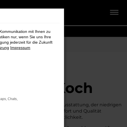
 Kommunikation mit Ihnen zu
stiken nur, wenn Sie uns Ihre
ung jederzeit für die Zukunft
ärung
Impressum
r
hmidt + Koch
Maps, Chats,
en.
Mit seiner erstklassigen Ausstattung, der niedrigen
um Neuwagen, ohne auf Komfort und Qualität
, Sicherheit und Wirtschaftlichkeit.