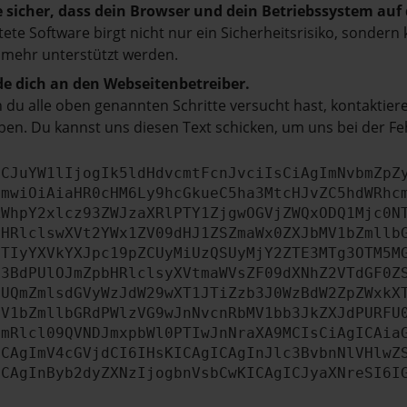
e sicher, dass dein Browser und dein Betriebssystem au
tete Software birgt nicht nur ein Sicherheitsrisiko, sonde
 mehr unterstützt werden.
e dich an den Webseitenbetreiber.
du alle oben genannten Schritte versucht hast, kontaktier
en. Du kannst uns diesen Text schicken, um uns bei der Fe
ICJuYW1lIjogIk5ldHdvcmtFcnJvciIsCiAgImNvbmZpZ
cmwiOiAiaHR0cHM6Ly9hcGkueC5ha3MtcHJvZC5hdWRhc
ZWhpY2xlcz93ZWJzaXRlPTY1ZjgwOGVjZWQxODQ1Mjc0N
bHRlclswXVt2YWx1ZV09dHJ1ZSZmaWx0ZXJbMV1bZmllb
JTIyYXVkYXJpc19pZCUyMiUzQSUyMjY2ZTE3MTg3OTM5M
b3BdPUlOJmZpbHRlclsyXVtmaWVsZF09dXNhZ2VTdGF0Z
NUQmZmlsdGVyWzJdW29wXT1JTiZzb3J0WzBdW2ZpZWxkX
MV1bZmllbGRdPWlzVG9wJnNvcnRbMV1bb3JkZXJdPURFU
cmRlcl09QVNDJmxpbWl0PTIwJnNraXA9MCIsCiAgICAia
ICAgImV4cGVjdCI6IHsKICAgICAgInJlc3BvbnNlVHlwZ
ICAgInByb2dyZXNzIjogbnVsbCwKICAgICJyaXNreSI6I