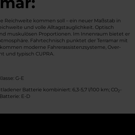
amar:
che Reichweite kommen soll – ein neuer Maßstab in
chweite und volle Alltagstauglichkeit. Optisch
 und muskulösen Proportionen. Im Innenraum bietet er
e Atmosphäre. Fahrtechnisch punktet der Terramar mit
zu kommen moderne Fahrerassistenzsysteme, Over-
ient und typisch CUPRA.
Klasse: G-E
ladener Batterie kombiniert: 6,3-5,7 l/100 km; CO
-
2
Batterie: E-D