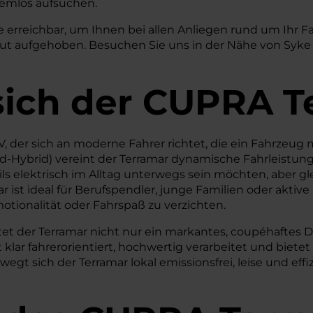
lemlos aufsuchen.
e erreichbar, um Ihnen bei allen Anliegen rund um Ihr F
 gut aufgehoben. Besuchen Sie uns in der Nähe von Syke
sich der CUPRA T
, der sich an moderne Fahrer richtet, die ein Fahrzeug mi
ild-Hybrid) vereint der Terramar dynamische Fahrleistun
s elektrisch im Alltag unterwegs sein möchten, aber gleic
 ist ideal für Berufspendler, junge Familien oder aktive
tionalität oder Fahrspaß zu verzichten.
ietet der Terramar nicht nur ein markantes, coupéhaft
st klar fahrerorientiert, hochwertig verarbeitet und bi
wegt sich der Terramar lokal emissionsfrei, leise und effiz