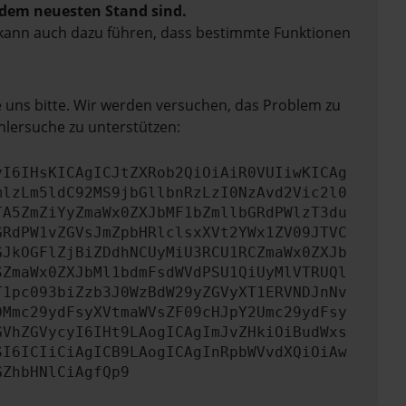
f dem neuesten Stand sind.
rn kann auch dazu führen, dass bestimmte Funktionen
e uns bitte. Wir werden versuchen, das Problem zu
hlersuche zu unterstützen:
yI6IHsKICAgICJtZXRob2QiOiAiR0VUIiwKICAg
mlzLm5ldC92MS9jbGllbnRzLzI0NzAvd2Vic2l0
TA5ZmZiYyZmaWx0ZXJbMF1bZmllbGRdPWlzT3du
GRdPW1vZGVsJmZpbHRlclsxXVt2YWx1ZV09JTVC
GJkOGFlZjBiZDdhNCUyMiU3RCU1RCZmaWx0ZXJb
SZmaWx0ZXJbMl1bdmFsdWVdPSU1QiUyMlVTRUQl
T1pc093biZzb3J0WzBdW29yZGVyXT1ERVNDJnNv
0Mmc29ydFsyXVtmaWVsZF09cHJpY2Umc29ydFsy
GVhZGVycyI6IHt9LAogICAgImJvZHkiOiBudWxs
SI6ICIiCiAgICB9LAogICAgInRpbWVvdXQiOiAw
GZhbHNlCiAgfQp9