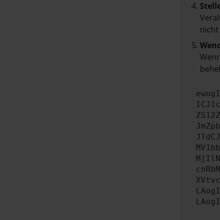
Stell
Veral
nicht
Wend
Wenn 
beheb
ewog
ICJ1
ZS12
JmZp
JTdC
MV1b
MjIl
cnRb
XVtv
LAog
LAog