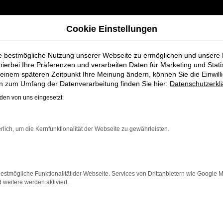
Cookie Einstellungen
ie bestmögliche Nutzung unserer Webseite zu ermöglichen und unsere
hierbei Ihre Präferenzen und verarbeiten Daten für Marketing und Stati
einem späteren Zeitpunkt Ihre Meinung ändern, können Sie die Einwillig
erramar Gebrauchtwagen für Syke bei Schmidt + Koch
en zum Umfang der Datenverarbeitung finden Sie hier:
Datenschutzerkl
en von uns eingesetzt:
n CUPRA Terrama
rlich, um die Kernfunktionalität der Webseite zu gewährleisten.
für Syke bei Sc
estmögliche Funktionalität der Webseite. Services von Drittanbietern wie Google 
eitere werden aktiviert.
 Syke, die ein zuverlässiges und modernes Fahrzeug such
eser Gebrauchtwagen eine kostengünstige Alternative z
ngere Fahrten, der Terramar überzeugt durch Fahrkomfort