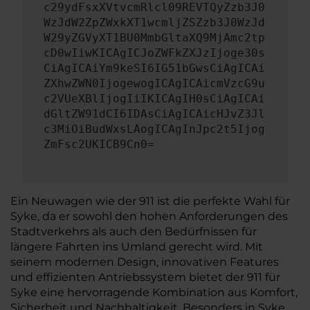
c29ydFsxXVtvcmRlcl09REVTQyZzb3J0
WzJdW2ZpZWxkXT1wcmljZSZzb3J0WzJd
W29yZGVyXT1BU0MmbGltaXQ9MjAmc2tp
cD0wIiwKICAgICJoZWFkZXJzIjoge30s
CiAgICAiYm9keSI6IG51bGwsCiAgICAi
ZXhwZWN0IjogewogICAgICAicmVzcG9u
c2VUeXBlIjogIiIKICAgIH0sCiAgICAi
dGltZW91dCI6IDAsCiAgICAicHJvZ3Jl
c3MiOiBudWxsLAogICAgInJpc2t5Ijog
ZmFsc2UKICB9Cn0=
Ein Neuwagen wie der 911 ist die perfekte Wahl für
Syke, da er sowohl den hohen Anforderungen des
Stadtverkehrs als auch den Bedürfnissen für
längere Fahrten ins Umland gerecht wird. Mit
seinem modernen Design, innovativen Features
und effizienten Antriebssystem bietet der 911 für
Syke eine hervorragende Kombination aus Komfort,
Sicherheit und Nachhaltigkeit. Besonders in Syke,