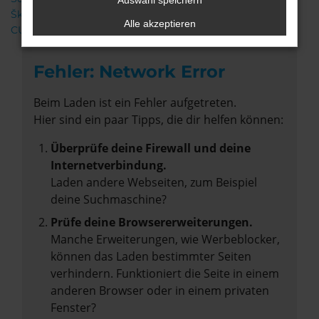
Auswahl speichern
Škoda
Alle akzeptieren
CUPRA
Fehler: Network Error
Beim Laden ist ein Fehler aufgetreten.
Hier sind ein paar Tipps, die dir helfen können:
Überprüfe deine Firewall und deine
Internetverbindung.
Laden andere Webseiten, zum Beispiel
deine Suchmaschine?
Prüfe deine Browsererweiterungen.
Manche Erweiterungen, wie Werbeblocker,
können das Laden bestimmter Seiten
verhindern. Funktioniert die Seite in einem
anderen Browser oder in einem privaten
Fenster?