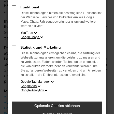
oder längere Fahrten – der 911 bietet Ihnen
höchsten Fahrkomfort, innovative Features und
Funktional
eine herausragende Wirtschaftlichkeit.
Diese Technologien bieten die bestmögliche Funktionalität
der Webseite. Services von Drittanbietern wie Google
Ihr Porsche Autohaus in der Nähe von Syke steht
Maps, Chats, Fahrzeugbewertungssystem und weitere
werden aktiviert.
Ihnen mit einer breiten Auswahl an Neuwagen zur
Seite und bietet Ihnen umfassende
Beratung
,
YouTube
Google Maps
damit Sie das für Sie passende Fahrzeug finden.
Profitieren Sie von zusätzlichen Services wie
Statistik und Marketing
attraktiven Finanzierungsmöglichkeiten,
Diese Technologien ermöglichen es uns, die Nutzung der
Webseite zu analysieren, um die Leistung zu messen und
Leasingangeboten und der Inzahlungnahme Ihres
zu verbessern. Zudem werden Technologien eingesetzt,
aktuellen Fahrzeugs. Besuchen Sie uns und lassen
die von dritten Werbetreibenden verwendet werden, um
Sie sich von unseren Experten beraten – wir freuen
Sie auf anderen Webseiten zu verfolgen und um Anzeigen
zu schalten, die für Ihre Interessen relevant sind.
uns, Ihnen den perfekten Neuwagen zu
präsentieren!
Google Tag Manager
Google Ads
Marken
Google Analytics
Audi
VW
Optionale Cookies ablehnen
Porsche
Seat