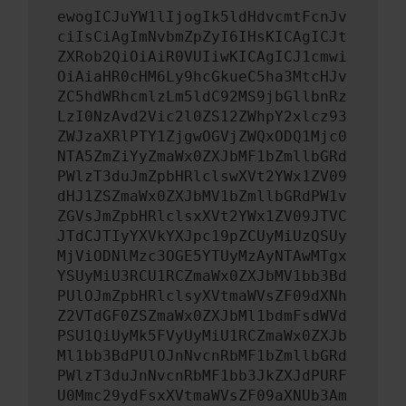
ewogICJuYW1lIjogIk5ldHdvcmtFcnJv
ciIsCiAgImNvbmZpZyI6IHsKICAgICJt
ZXRob2QiOiAiR0VUIiwKICAgICJ1cmwi
OiAiaHR0cHM6Ly9hcGkueC5ha3MtcHJv
ZC5hdWRhcmlzLm5ldC92MS9jbGllbnRz
LzI0NzAvd2Vic2l0ZS12ZWhpY2xlcz93
ZWJzaXRlPTY1ZjgwOGVjZWQxODQ1Mjc0
NTA5ZmZiYyZmaWx0ZXJbMF1bZmllbGRd
PWlzT3duJmZpbHRlclswXVt2YWx1ZV09
dHJ1ZSZmaWx0ZXJbMV1bZmllbGRdPW1v
ZGVsJmZpbHRlclsxXVt2YWx1ZV09JTVC
JTdCJTIyYXVkYXJpc19pZCUyMiUzQSUy
MjViODNlMzc3OGE5YTUyMzAyNTAwMTgx
YSUyMiU3RCU1RCZmaWx0ZXJbMV1bb3Bd
PUlOJmZpbHRlclsyXVtmaWVsZF09dXNh
Z2VTdGF0ZSZmaWx0ZXJbMl1bdmFsdWVd
PSU1QiUyMk5FVyUyMiU1RCZmaWx0ZXJb
Ml1bb3BdPUlOJnNvcnRbMF1bZmllbGRd
PWlzT3duJnNvcnRbMF1bb3JkZXJdPURF
U0Mmc29ydFsxXVtmaWVsZF09aXNUb3Am