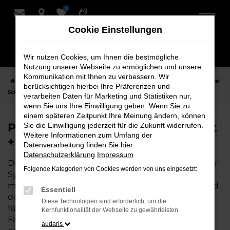
0
Zum
Hauptinhalt
Cookie Einstellungen
springen
Wir nutzen Cookies, um Ihnen die bestmögliche
Nutzung unserer Webseite zu ermöglichen und unsere
Kommunikation mit Ihnen zu verbessern. Wir
Startseite
Syke
Porsche
Porsche 911
Porsche 911 Neuwagen bei
berücksichtigen hierbei Ihre Präferenzen und
Schmidt + Koch für Syke
verarbeiten Daten für Marketing und Statistiken nur,
wenn Sie uns Ihre Einwilligung geben. Wenn Sie zu
einem späteren Zeitpunkt Ihre Meinung ändern, können
Porsche 911 Neuwagen bei Schmidt
Sie die Einwilligung jederzeit für die Zukunft widerrufen.
Weitere Informationen zum Umfang der
+ Koch für Syke
Datenverarbeitung finden Sie hier:
Datenschutzerklärung
Impressum
Der Porsche 911 ist die perfekte Wahl für alle, die für
Folgende Kategorien von Cookies werden von uns eingesetzt:
Syke einen Neuwagen suchen. Mit seiner
modernen Technik, seinem effizienten Antrieb und
Essentiell
dem stilvollen Design ist der 911 die ideale Lösung
Diese Technologien sind erforderlich, um die
für jeden, der ein zuverlässiges und komfortables
Kernfunktionalität der Webseite zu gewährleisten.
Fahrzeug möchte. Egal, ob für den Stadtverkehr
audaris